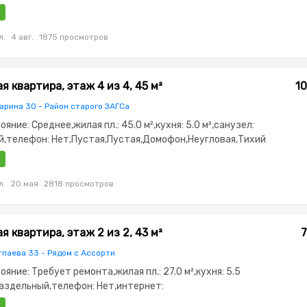
,Полностью меблирована,Решетки на
он,Встроенная кухня,Новая сантехника,Тихий
ионер
л.
4 авг.
1875 просмотров
 квартира, этаж 4 из 4, 45 м²
10
арина 30 - Район старого ЗАГСа
тояние: Среднее,жилая пл.: 45.0 м²,кухня: 5.0 м²,санузел:
,телефон: Нет,Пустая,Пустая,Домофон,Неугловая,Тихий
л.
20 мая
2818 просмотров
 квартира, этаж 2 из 2, 43 м²
7
тпаева 33 - Рядом с Ассорти
тояние: Требует ремонта,жилая пл.: 27.0 м²,кухня: 5.5
Раздельный,телефон: Нет,интернет:
стая,Пустая,потолки: 3.3,паркинг: Рядом охраняемая