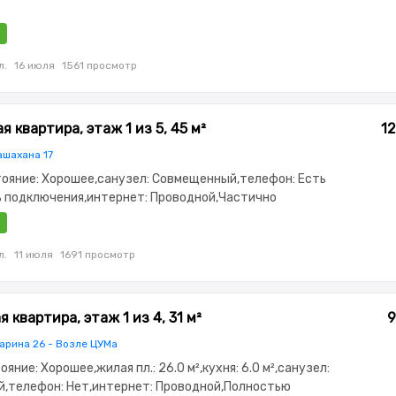
л.
16 июля
1561 просмотр
 квартира, этаж 1 из 5, 45 м²
12
ашахана 17
стояние: Хорошее,санузел: Совмещенный,телефон: Есть
 подключения,интернет: Проводной,Частично
,Частично меблирована,Решетки на
он,Неугловая,Кладовка
л.
11 июля
1691 просмотр
 квартира, этаж 1 из 4, 31 м²
9
арина 26 - Возле ЦУМа
тояние: Хорошее,жилая пл.: 26.0 м²,кухня: 6.0 м²,санузел:
,телефон: Нет,интернет: Проводной,Полностью