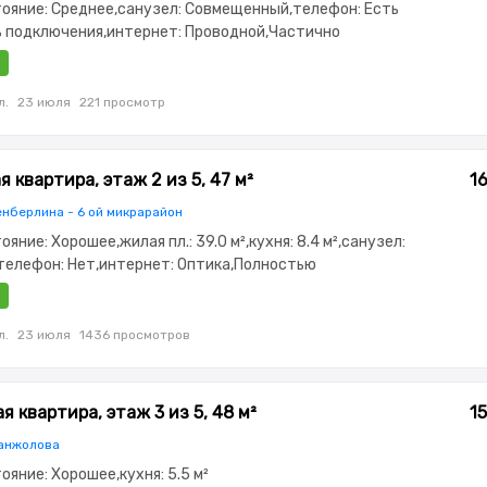
стояние: Среднее,санузел: Совмещенный,телефон: Есть
 подключения,интернет: Проводной,Частично
,Частично меблирована,Решетки на
он,Пластиковые окна,Неугловая,Кладовка,Удобно под
л.
23 июля
221 просмотр
 квартира, этаж 2 из 5, 47 м²
1
енберлина - 6 ой микрарайон
тояние: Хорошее,жилая пл.: 39.0 м²,кухня: 8.4 м²,санузел:
телефон: Нет,интернет: Оптика,Полностью
,Полностью меблирована,паркинг:
офон,Кодовый замок,Пластиковые
ная,Встроенная кухня,Новая сантехника,Тихий
л.
23 июля
1436 просмотров
ионер
 квартира, этаж 3 из 5, 48 м²
1
анжолова
тояние: Хорошее,кухня: 5.5 м²