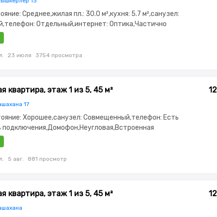
рышкерлер 13
тояние: Среднее,жилая пл.: 30.0 м²,кухня: 5.7 м²,санузел:
,телефон: Отдельный,интернет: Оптика,Частично
,Частично меблирована,Домофон,Неугловая
л.
23 июля
3754 просмотра
 квартира, этаж 1 из 5, 45 м²
12
ашахана 17
стояние: Хорошее,санузел: Совмещенный,телефон: Есть
 подключения,Домофон,Неугловая,Встроенная
ка
л.
5 авг.
881 просмотр
 квартира, этаж 1 из 5, 45 м²
12
ашахана