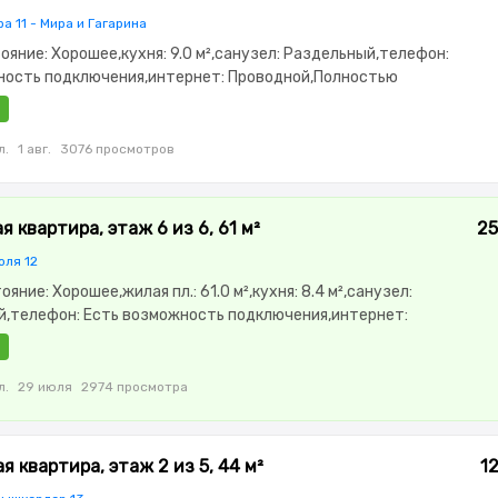
а 11 - Мира и Гагарина
стояние: Хорошее,кухня: 9.0 м²,санузел: Раздельный,телефон:
ность подключения,интернет: Проводной,Полностью
,Полностью меблирована,паркинг: Паркинг,Кодовый
ты изолированы,Кладовка
л.
1 авг.
3076 просмотров
 квартира, этаж 6 из 6, 61 м²
25
оля 12
тояние: Хорошее,жилая пл.: 61.0 м²,кухня: 8.4 м²,санузел:
,телефон: Есть возможность подключения,интернет:
олностью меблирована,Полностью меблирована,Решетки на
он,Пластиковые окна,Неугловая,Комнаты
,Новая сантехника,Кладовка,Тихий двор,Кондиционер
л.
29 июля
2974 просмотра
 квартира, этаж 2 из 5, 44 м²
1