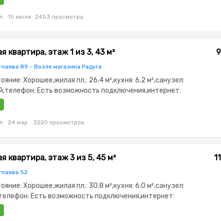
овый замок,Неугловая,Комнаты изолированы
л.
15 июля
2453 просмотра
 квартира, этаж 1 из 3, 43 м²
9
тпаева 89 - Возле магазина Радуга
тояние: Хорошее,жилая пл.: 26.4 м²,кухня: 6.2 м²,санузел:
,телефон: Есть возможность подключения,интернет:
омофон,Тихий двор
л.
24 мар.
3220 просмотров
 квартира, этаж 3 из 5, 45 м²
1
тпаева 52
тояние: Хорошее,жилая пл.: 30.8 м²,кухня: 6.0 м²,санузел:
телефон: Есть возможность подключения,интернет:
астично меблирована,Частично меблирована,паркинг:
офон,Неугловая