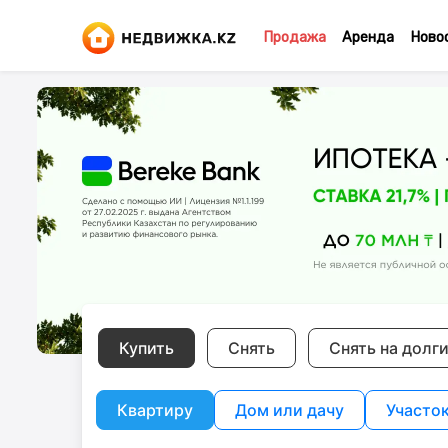
Продажа
Аренда
Ново
Купить
Снять
Снять на долг
Квартиру
Дом или дачу
Участо