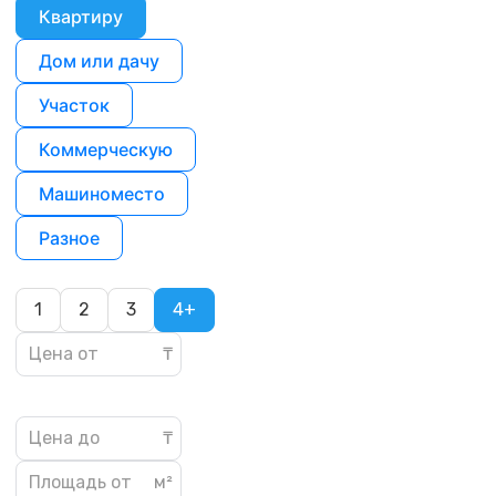
Квартиру
Дом или дачу
Участок
Коммерческую
Машиноместо
Разное
1
2
3
4+