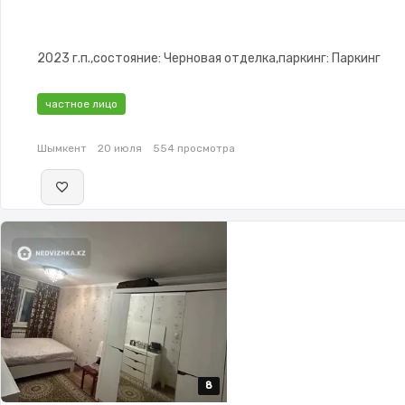
2023 г.п.,состояние: Черновая отделка,паркинг: Паркинг
частное лицо
Шымкент
20 июля
554 просмотра
8
8
8
8
8