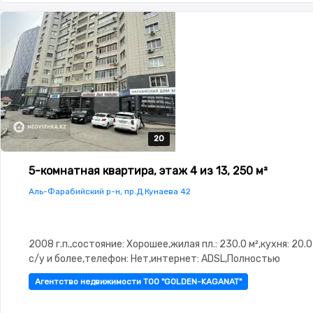
20
20
20
20
20
5-комнатная квартира, этаж 4 из 13, 250 м²
Аль-Фарабийский р-н, пр.Д.Кунаева 42
2008 г.п.,состояние: Хорошее,жилая пл.: 230.0 м²,кухня: 20.0
с/у и более,телефон: Нет,интернет: ADSL,Полностью
меблирована,Полностью меблирована,потолки: 3.0,паркинг:
Агентство недвижимости ТОО "GOLDEN-KAGANAT"
Паркинг,Охрана,Домофон,Неугловая,Тихий двор