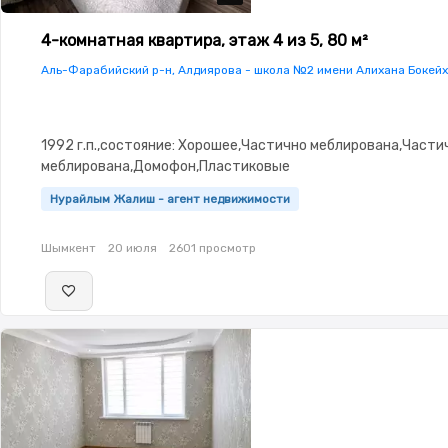
4-комнатная квартира, этаж 4 из 5, 80 м²
Аль-Фарабийский р-н, Алдиярова - школа №2 имени Алихана Бокей
1992 г.п.,состояние: Хорошее,Частично меблирована,Части
меблирована,Домофон,Пластиковые
окна,Неугловая,Улучшенная,Комнаты изолированы,Тихий д
Нурайлым Жалиш - агент недвижимости
Шымкент
20 июля
2601 просмотр