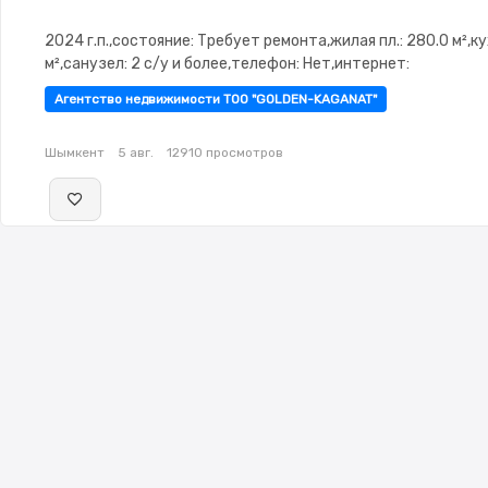
2024 г.п.,состояние: Требует ремонта,жилая пл.: 280.0 м²,ку
м²,санузел: 2 с/у и более,телефон: Нет,интернет:
ADSL,Пустая,Пустая,потолки: 3.2,паркинг:
Агентство недвижимости ТОО "GOLDEN-KAGANAT"
Паркинг,Охрана,Домофон,Кодовый замок,Пластиковые
окна,Улучшенная,Комнаты изолированы,Счётчики,Тихий дв
Шымкент
5 авг.
12910 просмотров