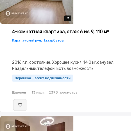
9
9
9
9
9
4-комнатная квартира, этаж 6 из 9, 110 м²
Каратауский р-н, Назарбаева
2016 г.п.,состояние: Хорошее,кухня: 14.0 м²,санузел:
Раздельный,телефон: Есть возможность
подключения,Пустая,Пустая,потолки: 3.0,паркинг:
Вероника - агент недвижимости
Паркинг,Домофон,Видеонаблюдение,Пластиковые
окна,Улучшенная,Комнаты изолированы,Новая
Шымкент
13 июля
2393 просмотра
сантехника,Счётчики,Тихий двор