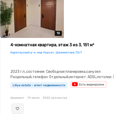
12
12
12
12
12
4-комнатная квартира, этаж 3 из 3, 151 м²
Каратауский р-н, мкр Нурсат, Шаяхметова 73/1
2023 г.п.,состояние: Свободная планировка,санузел:
Раздельный,телефон: Отдельный,интернет: ADSL,потолки: 3
Паркинг,Кодовый замок,Видеонаблюдение,Видеодомофон,
Liliya estate - агент недвижимости
окна,Улучшенная,Комнаты изолированы,Счётчики,Тихий дв
коммерцию
Шымкент
19 июля
3022 просмотра