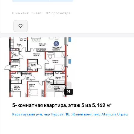
Шымкент
5 авг.
93 просмотра
14
14
14
14
14
5-комнатная квартира, этаж 5 из 5, 162 м²
Каратауский р-н, мкр Нурсат, 18, Жилой комплекс Atamura.Urpaq