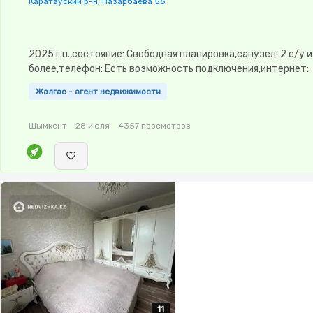
Каратауский р-н, Назарбаева 55
2025 г.п.,состояние: Свободная планировка,санузел: 2 с/у и
более,телефон: Есть возможность подключения,интернет:
Оптика,Пустая,Пустая,потолки: 3.0,паркинг: Паркинг,Домо
Жалгас - агент недвижимости
замок,Видеонаблюдение,Видеодомофон,Неугловая,Улучше
изолированы
Шымкент
28 июля
4357 просмотров
11
11
11
11
11