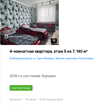
11
11
11
11
11
4-комнатная квартира, этаж 5 из 7, 140 м²
Енбекшинский р-н, Гани Иляева, Жилой комплекс На Иляева
2016 г.п.,состояние: Хорошее
частное лицо
Шымкент
19 июля
1575 просмотров