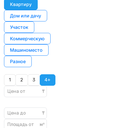
Квартиру
Дом или дачу
Участок
Коммерческую
Машиноместо
Разное
1
2
3
4+