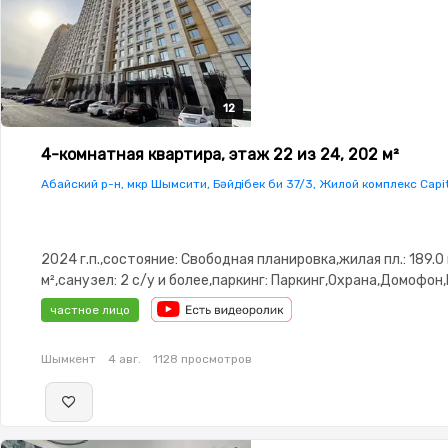
12
12
12
12
12
4-комнатная квартира, этаж 22 из 24, 202 м²
Абайский р-н, мкр Шымсити, Бәйдібек би 37/3, Жилой комплекс Capit
2024 г.п.,состояние: Свободная планировка,жилая пл.: 189.0 
м²,санузел: 2 с/у и более,паркинг: Паркинг,Охрана,Домофон
замок,Видеонаблюдение,Видеодомофон,Консьерж
частное лицо
Шымкент
4 авг.
1128 просмотров