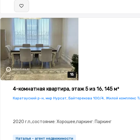
15
15
15
15
15
4-комнатная квартира, этаж 5 из 16, 145 м²
Каратауский р-н, мкр Нурсат, Байтерекова 100/4, Жилой комплекс T
2020 г.п.,состояние: Хорошее,паркинг: Паркинг
Наталья - агент недвижимости