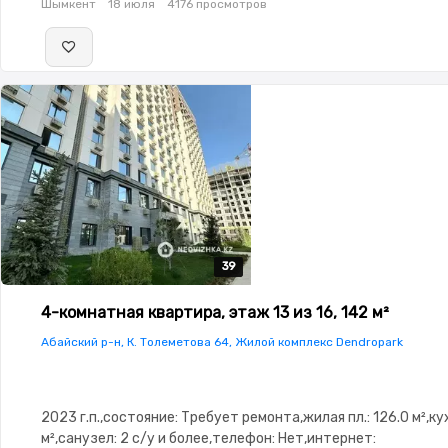
Шымкент
18 июля
4176 просмотров
39
39
39
39
39
4-комнатная квартира, этаж 13 из 16, 142 м²
Абайский р-н, К. Толеметова 64, Жилой комплекс Dendropark
2023 г.п.,состояние: Требует ремонта,жилая пл.: 126.0 м²,кух
м²,санузел: 2 с/у и более,телефон: Нет,интернет: