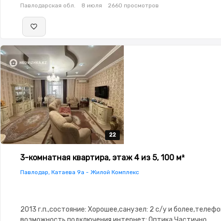
Павлодарская обл.
8 июля
2660 просмотров
сантехника,Кладовка,Счётчики,Тихий двор,Кондиционер
22
22
22
22
22
3-комнатная квартира, этаж 4 из 5, 100 м²
Павлодар, Катаева 9а - Жилой Комплекс
2013 г.п.,состояние: Хорошее,санузел: 2 с/у и более,телефо
возможность подключения,интернет: Оптика,Частично