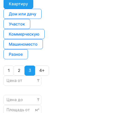
Квартиру
Дом или дачу
Участок
Коммерческую
Машиноместо
Разное
1
2
3
4+