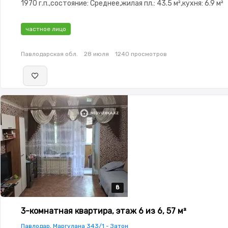
1970 г.п.,состояние: Среднее,жилая пл.: 43.5 м²,кухня: 6.9 м²
частное лицо
Павлодарская обл.
28 июля
1240 просмотров
8
8
8
8
8
3-комнатная квартира, этаж 6 из 6, 57 м²
Павлодар, Маргулана 343/1 - Затон