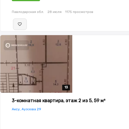
Павлодарская обл.
28 июля
1175 просмотров
13
13
13
13
13
3-комнатная квартира, этаж 2 из 5, 59 м²
Аксу, Ауэзова 29