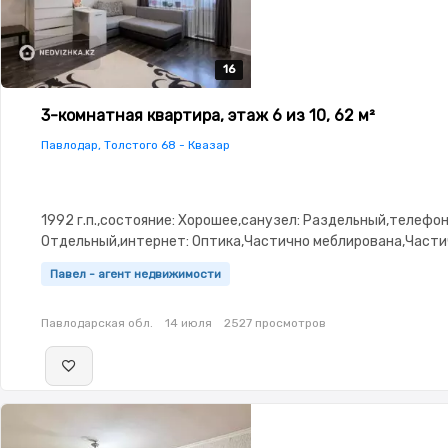
16
16
16
16
16
3-комнатная квартира, этаж 6 из 10, 62 м²
Павлодар, Толстого 68 - Квазар
1992 г.п.,состояние: Хорошее,санузел: Раздельный,телефон
Отдельный,интернет: Оптика,Частично меблирована,Части
меблирована,паркинг: Рядом охраняемая
Павел - агент недвижимости
стоянка,Домофон,Видеонаблюдение,Пластиковые
окна,Улучшенная,Комнаты изолированы,Встроенная кухня,
Павлодарская обл.
14 июля
2527 просмотров
сантехника,Кладовка,Счётчики,Тихий двор