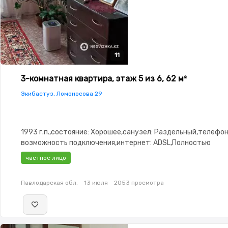
11
11
11
11
11
3-комнатная квартира, этаж 5 из 6, 62 м²
Экибастуз, Ломоносова 29
1993 г.п.,состояние: Хорошее,санузел: Раздельный,телефон
возможность подключения,интернет: ADSL,Полностью
меблирована,Полностью меблирована,паркинг: Рядом охра
частное лицо
стоянка,Домофон,Видеонаблюдение,Пластиковые окна,Нов
сантехника,Кладовка,Счётчики,Кондиционер
Павлодарская обл.
13 июля
2053 просмотра