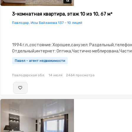
12
12
12
12
12
3-комнатная квартира, этаж 10 из 10, 67 м²
Павлодар, Исы Байзакова 137 - 10 лицей
1994 г.п.,состояние: Хорошее,санузел: Раздельный,телефон
Отдельный,интернет: Оптика,Частично меблирована,Части
меблирована,Домофон,Видеодомофон,Неугловая,Улучшенн
Павел - агент недвижимости
изолированы,Новая сантехника,Кладовка,Счётчики,Тихий
двор,Кондиционер
Павлодарская обл.
14 июля
2464 просмотра