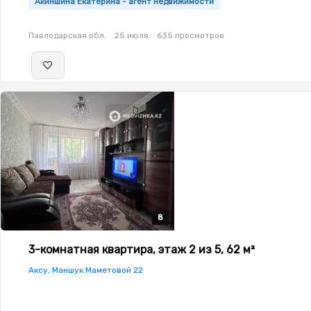
Акиншина Екатерина - агент недвижимости
Павлодарская обл.
25 июля
635 просмотров
8
8
8
8
8
3-комнатная квартира, этаж 2 из 5, 62 м²
Аксу, Маншук Маметовой 22