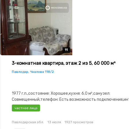
11
11
11
11
11
3-комнатная квартира, этаж 2 из 5, 60 000 м²
Павлодар, Чкалова 118/2
1977 г.п.,состояние: Хорошее,кухня: 6.0 м²,санузел:
Совмещенный,телефон: Есть возможность подключения,ин
Проводной,Полностью меблирована,Полностью меблирована
частное лицо
Рядом охраняемая стоянка,Домофон,Пластиковые
окна,Неугловая,Улучшенная,Комнаты изолированы,Встроен
Павлодарская обл.
13 июля
1927 просмотров
кухня,Кондиционер