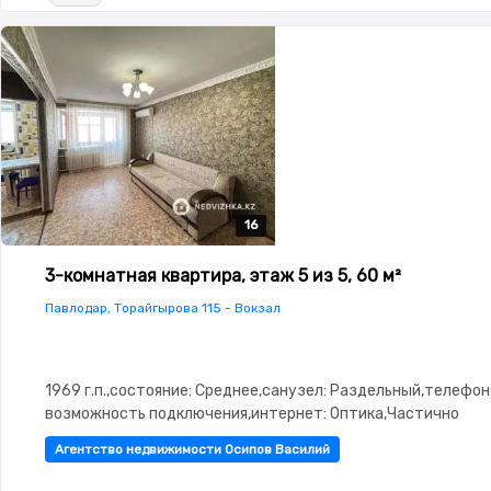
16
16
16
16
16
3-комнатная квартира, этаж 5 из 5, 60 м²
Павлодар, Торайгырова 115 - Вокзал
1969 г.п.,состояние: Среднее,санузел: Раздельный,телефон
возможность подключения,интернет: Оптика,Частично
меблирована,Частично меблирована,паркинг:
Агентство недвижимости Осипов Василий
Паркинг,Домофон,Видеонаблюдение,Пластиковые
окна,Неугловая,Комнаты изолированы,Встроенная кухня,Но