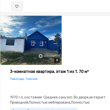
3
3
3
3-комнатная квартира, этаж 1 из 1, 70 м²
Павлодар, Томская
1970 г.п.,состояние: Среднее,санузел: Во дворе,интернет:
Проводной,Полностью меблирована,Полностью
меблирована,Пластиковые окна,Хозпостройки