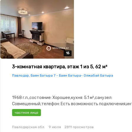
15
15
15
15
15
3-комнатная квартира, этаж 1 из 5, 62 м²
Павлодар, Баян Батыра 7 - Баян Батыра- Олжабай Батыра
1968 г.п.,состояние: Хорошее,кухня: 5.1 м²,санузел:
Совмещенный,телефон: Есть возможность подключения,ин
Оптика,Частично меблирована,Частично меблирована,парк
частное лицо
охраняемая стоянка,Решетки на окнах,Домофон,Неугловая
изолированы,Встроенная кухня,Новая сантехника,Счётчики
Павлодарская обл.
9 июля
2811 просмотров