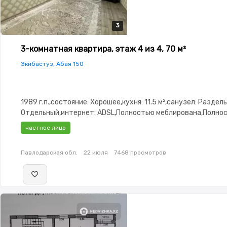
3
3
3
3-комнатная квартира, этаж 4 из 4, 70 м²
Экибастуз, Абая 150
1989 г.п.,состояние: Хорошее,кухня: 11.5 м²,санузел: Разде
Отдельный,интернет: ADSL,Полностью меблирована,Полно
меблирована,потолки: 3.0,Домофон,Пластиковые окна,Счёт
частное лицо
двор
Павлодарская обл.
22 июля
7468 просмотров