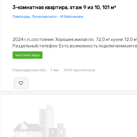
3-комнатная квартира, этаж 9 из 10, 101 м²
Павлодар, Луначарского - И.Байзакова
2024 г.п.,состояние: Хорошее,жилая пл.: 72.0 м²,кухня: 12.0 м
Раздельный,телефон: Есть возможность подключения,инте
Оптика,Полностью меблирована,Полностью меблирована,по
частное лицо
3.0,паркинг: Паркинг,Домофон,Видеонаблюдение,Пластико
окна,Улучшенная,Комнаты изолированы,Встроенная кухня,
Павлодарская обл.
7 авг.
1059 просмотров
сантехника,Счётчики,Тихий двор