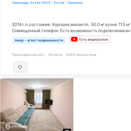
Павлодар, Естая 101/2 - Естая - Камзина
2014 г.п.,состояние: Хорошее,жилая пл.: 50.0 м²,кухня: 11.5 м
Совмещенный,телефон: Есть возможность подключения,ин
Оптика,Полностью меблирована,Полностью меблирована,па
Ажар - агент недвижимости
охраняемая стоянка,Домофон,Пластиковые
окна,Неугловая,Улучшенная,Комнаты изолированы,Встроен
Павлодарская обл.
24 июля
2245 просмотров
кухня,Новая сантехника,Счётчики,Тихий двор