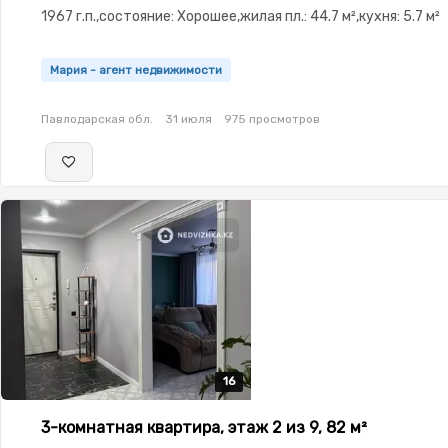
1967 г.п.,состояние: Хорошее,жилая пл.: 44.7 м²,кухня: 5.7 м²
Мария - агент недвижимости
Павлодарская обл.
31 июля
975 просмотров
16
16
16
16
16
3-комнатная квартира, этаж 2 из 9, 82 м²