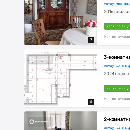
Актау, мкр "Шыг
2016 г.п.,со
частное лицо
Мангистауская
7
7
7
7
7
3-комнатная
Актау, 33-й мк
2024 г.п.,со
частное лицо
Мангистауская
5
5
5
5
5
2-комнатная
Актау, 34-й мкр