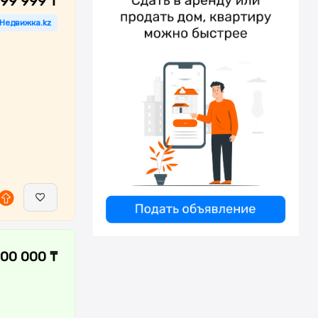
999 999 ₸
 Недвижка.kz
000 000 ₸
: