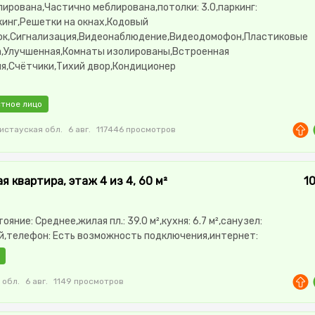
лирована,Частично меблирована,потолки: 3.0,паркинг:
кинг,Решетки на окнах,Кодовый
ок,Сигнализация,Видеонаблюдение,Видеодомофон,Пластиковые
а,Улучшенная,Комнаты изолированы,Встроенная
ня,Счётчики,Тихий двор,Кондиционер
тное лицо
истауская обл.
6 авг.
117446 просмотров
я квартира, этаж 4 из 4, 60 м²
1
тояние: Среднее,жилая пл.: 39.0 м²,кухня: 6.7 м²,санузел:
,телефон: Есть возможность подключения,интернет:
ично меблирована,Частично меблирована,паркинг: Рядом
стоянка,Домофон,Кодовый
овая,Улучшенная,Комнаты изолированы
 обл.
6 авг.
1149 просмотров