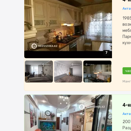
Акта
1985
воз
меб
Пар
кух
7
7
7
7
7
час
Манг
4-к
Акта
2007
Раз