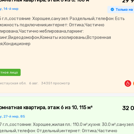
29 
у, 14-й мкр
Только на
 г.п.,состояние: Хорошее,санузел: Раздельный,телефон: Есть
можность подключения,интернет: Оптика,Частично
лирована,Частично меблирована,паркинг:
кинг,Видеодомофон,Комнаты изолированы,Встроенная
ня,Кондиционер
тное лицо
истауская обл.
6 авг.
34351 просмотр
омнатная квартира, этаж 6 из 10, 115 м²
32 
у, 27-й мкр, 85
 г.п.,состояние: Хорошее,жилая пл.: 110.0 м²,кухня: 30.0 м²,санузел
дельный,телефон: Отдельный,интернет: Оптика,Частично