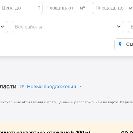
-
Все районы
См
бласти
Новые предложения
 актуальные объявления с фото, ценами и расположением на карте. Отфил
омнатная квартира, этаж 5 из 5, 100 м²