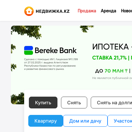
Продажа
Аренда
Ново
Купить
Снять
Снять на долг
Квартиру
Дом или дачу
Участо