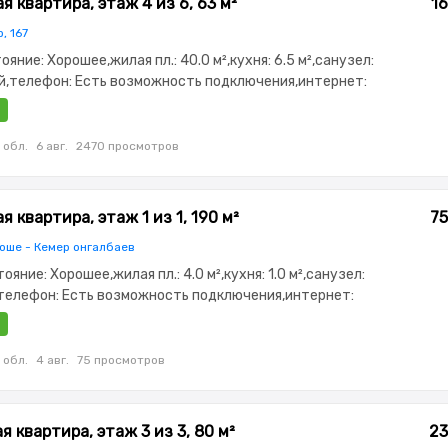
 квартира, этаж 4 из 6, 63 м²
16
, 167
тояние: Хорошее,жилая пл.: 40.0 м²,кухня: 6.5 м²,санузел:
,телефон: Есть возможность подключения,интернет:
ично меблирована,Частично меблирована,паркинг: Рядом
стоянка,Домофон,Неугловая,Комнаты изолированы
 обл.
6 авг.
2470 просмотров
 квартира, этаж 1 из 1, 190 м²
75
оше - Кемер онгалбаев
тояние: Хорошее,жилая пл.: 4.0 м²,кухня: 1.0 м²,санузел:
телефон: Есть возможность подключения,интернет:
олностью меблирована,Полностью меблирована,паркинг:
еонаблюдение
 обл.
4 авг.
75 просмотров
 квартира, этаж 3 из 3, 80 м²
23