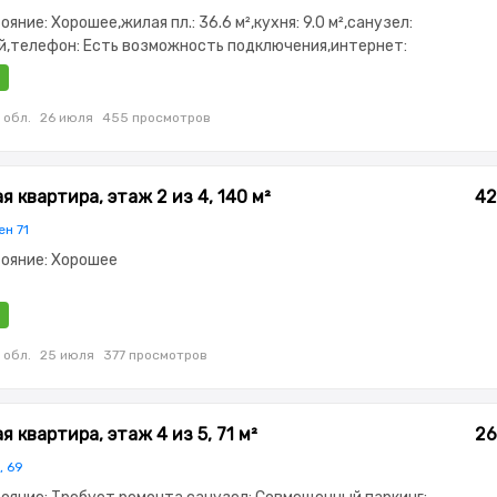
тояние: Хорошее,жилая пл.: 36.6 м²,кухня: 9.0 м²,санузел:
,телефон: Есть возможность подключения,интернет:
ично меблирована,Частично меблирована,паркинг:
офон,Видеонаблюдение,Пластиковые окна,Комнаты
,Встроенная кухня,Тихий двор,Кондиционер
 обл.
26 июля
455 просмотров
 квартира, этаж 2 из 4, 140 м²
42
ен 71
стояние: Хорошее
 обл.
25 июля
377 просмотров
 квартира, этаж 4 из 5, 71 м²
26
, 69