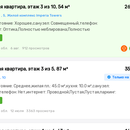
 квартира, этаж 3 из 10, 54 м²
26
р , 5, Жилой комплекс Imperia Towers
стояние: Хорошее,санузел: Совмещенный,телефон:
т: Оптика,Полностью меблирована,Полностью
,Домофон,Пластиковые
вая,Улучшенная,Комнаты
,Кладовка,Счётчики,Тихий двор,Кондиционер
 обл.
6 авг.
912 просмотров
 квартира, этаж 3 из 5, 87 м²
35
Только на
, 10
тояние: Среднее,жилая пл.: 45.0 м²,кухня: 10.0 м²,санузел:
елефон: Нет,интернет: Проводной,Пустая,Пустая,паркинг:
офон,Улучшенная,Комнаты изолированы,Счётчики,Тихий
 обл.
12 июля
3363 просмотра