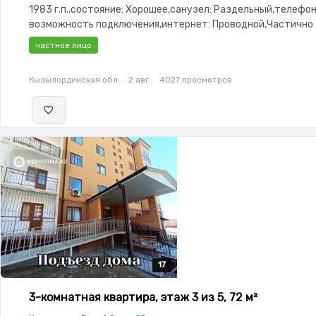
1983 г.п.,состояние: Хорошее,санузел: Раздельный,телефон
возможность подключения,интернет: Проводной,Частично
меблирована,Частично меблирована,потолки:
частное лицо
3.0,Домофон,Видеонаблюдение,Пластиковые окна,Неуглов
изолированы,Тихий двор
Кызылординская обл.
2 авг.
4027 просмотров
17
17
17
17
17
3-комнатная квартира, этаж 3 из 5, 72 м²