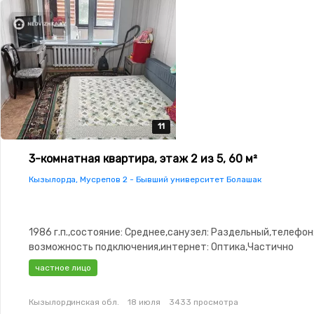
11
11
11
11
11
3-комнатная квартира, этаж 2 из 5, 60 м²
Кызылорда, Мусрепов 2 - Бывший университет Болашак
1986 г.п.,состояние: Среднее,санузел: Раздельный,телефон
возможность подключения,интернет: Оптика,Частично
меблирована,Частично меблирована,паркинг: Паркинг,Дом
частное лицо
замок,Видеонаблюдение,Пластиковые окна,Новая
сантехника,Счётчики,Тихий двор,Кондиционер
Кызылординская обл.
18 июля
3433 просмотра