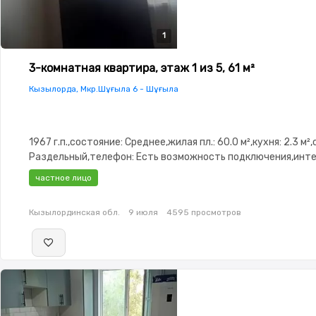
1
3-комнатная квартира, этаж 1 из 5, 61 м²
Кызылорда, Мкр.Шұғыла 6 - Шұғыла
1967 г.п.,состояние: Среднее,жилая пл.: 60.0 м²,кухня: 2.3 м²
Раздельный,телефон: Есть возможность подключения,инте
TV кабель,потолки: 3.0,паркинг: Паркинг,Видеонаблюдение,
частное лицо
Кызылординская обл.
9 июля
4595 просмотров