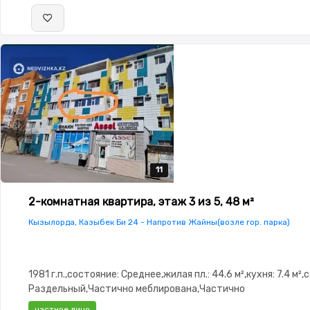
11
11
11
11
11
2-комнатная квартира, этаж 3 из 5, 48 м²
Кызылорда, Казыбек Би 24 - Напротив Жайны(возле гор. парка)
1981 г.п.,состояние: Среднее,жилая пл.: 44.6 м²,кухня: 7.4 м²,
Раздельный,Частично меблирована,Частично
меблирована,Домофон,Неугловая,Комнаты изолированы,Сч
частное лицо