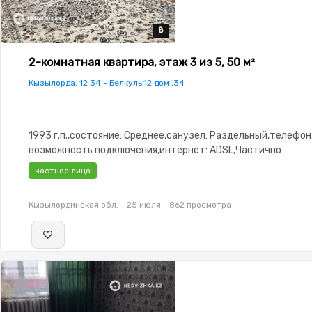
8
8
8
8
8
2-комнатная квартира, этаж 3 из 5, 50 м²
Кызылорда, 12 34 - Белкуль,12 дом ,34
1993 г.п.,состояние: Среднее,санузел: Раздельный,телефон
возможность подключения,интернет: ADSL,Частично
меблирована,Частично меблирована,паркинг:
частное лицо
Паркинг,Видеонаблюдение,Неугловая
Кызылординская обл.
25 июля
862 просмотра