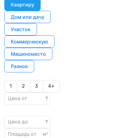
Квартиру
Дом или дачу
Участок
Коммерческую
Машиноместо
Разное
1
2
3
4+