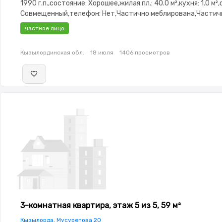
1990 г.п.,состояние: Хорошее,жилая пл.: 40.0 м²,кухня: 1.0 м²
Совмещенный,телефон: Нет,Частично меблирована,Частич
меблирована,паркинг: Рядом охраняемая стоянка,Решетки 
частное лицо
окнах,Домофон,Пластиковые окна,Неугловая,Улучшенная,К
изолированы,Новая сантехника,Счётчики,Тихий
Кызылординская обл.
18 июля
1406 просмотров
двор,Кондиционер,Удобно под коммерцию
3-комнатная квартира, этаж 5 из 5, 59 м²
Кызылорда, Мусурепова 20