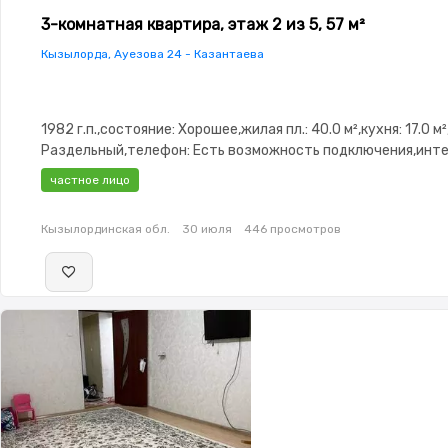
3-комнатная квартира, этаж 2 из 5, 57 м²
Кызылорда, Ауезова 24 - Казантаева
1982 г.п.,состояние: Хорошее,жилая пл.: 40.0 м²,кухня: 17.0 м
Раздельный,телефон: Есть возможность подключения,инте
Проводной,Полностью меблирована,Полностью меблирована
частное лицо
Рядом охраняемая стоянка,Домофон,Кодовый
замок,Сигнализация,Видеонаблюдение,Видеодомофон,Пла
Кызылординская обл.
30 июля
446 просмотров
окна,Неугловая,Улучшенная,Комнаты изолированы,Встроен
кухня,Новая сантехника,Кладовка,Тихий двор,Кондиционер