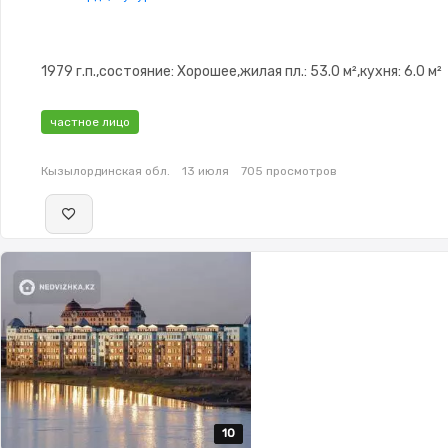
1979 г.п.,состояние: Хорошее,жилая пл.: 53.0 м²,кухня: 6.0 м²
частное лицо
Кызылординская обл.
13 июля
705 просмотров
10
10
10
10
10