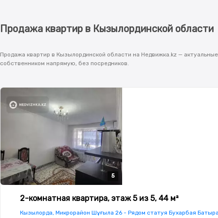
Продажа квартир в Кызылординской области
Продажа квартир в Кызылординской области на Недвижка.kz — актуальные 
собственником напрямую, без посредников.
5
5
5
5
5
2-комнатная квартира, этаж 5 из 5, 44 м²
Кызылорда, Микрорайон Шұғыла 26 - Рядом статуя Бухарбая Батыр