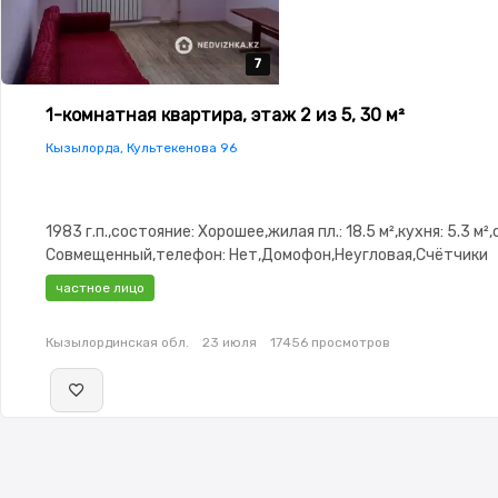
7
7
7
7
7
1-комнатная квартира, этаж 2 из 5, 30 м²
Кызылорда, Культекенова 96
1983 г.п.,состояние: Хорошее,жилая пл.: 18.5 м²,кухня: 5.3 м²
Совмещенный,телефон: Нет,Домофон,Неугловая,Счётчики
частное лицо
Кызылординская обл.
23 июля
17456 просмотров