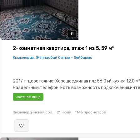
11
11
11
11
11
2-комнатная квартира, этаж 1 из 5, 59 м²
Кызылорда, Жаппасбай батыр - Бейбарыс
2017 г.п.,состояние: Хорошее,жилая пл.: 56.0 м²,кухня: 12.0 м
Раздельный,телефон: Есть возможность подключения,инте
Проводной,Полностью меблирована,Полностью меблирована
частное лицо
Паркинг,Домофон,Видеонаблюдение,Пластиковые
окна,Неугловая,Кладовка,Тихий двор,Кондиционер,Удобно 
Кызылординская обл.
21 июля
1146 просмотров
коммерцию