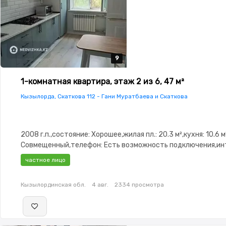
9
9
9
9
9
1-комнатная квартира, этаж 2 из 6, 47 м²
Кызылорда, Скаткова 112 - Гани Муратбаева и Скаткова
2008 г.п.,состояние: Хорошее,жилая пл.: 20.3 м²,кухня: 10.6 м
Совмещенный,телефон: Есть возможность подключения,ин
Оптика,Частично меблирована,Частично меблирована,парк
частное лицо
Паркинг,Видеонаблюдение,Пластиковые
окна,Неугловая,Улучшенная,Комнаты изолированы,Встроен
Кызылординская обл.
4 авг.
2334 просмотра
кухня,Счётчики,Тихий двор