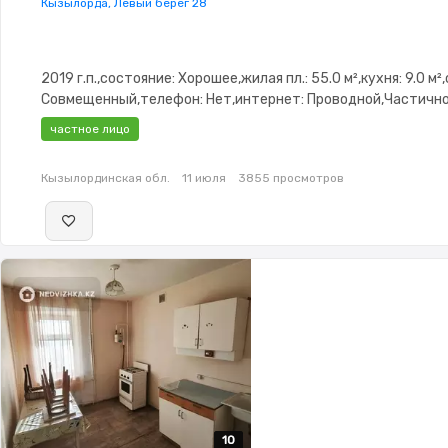
Кызылорда, Левый берег 28
2019 г.п.,состояние: Хорошее,жилая пл.: 55.0 м²,кухня: 9.0 м²
Совмещенный,телефон: Нет,интернет: Проводной,Частичн
меблирована,Частично меблирована,паркинг: Паркинг,Реше
частное лицо
окнах,Домофон,Неугловая,Улучшенная
Кызылординская обл.
11 июля
3855 просмотров
10
10
10
10
10