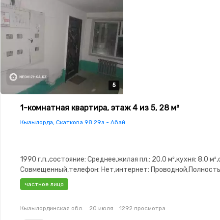
5
5
5
5
5
1-комнатная квартира, этаж 4 из 5, 28 м²
Кызылорда, Скаткова 98 29а - Абай
1990 г.п.,состояние: Среднее,жилая пл.: 20.0 м²,кухня: 8.0 м²
Совмещенный,телефон: Нет,интернет: Проводной,Полност
меблирована,Полностью меблирована,паркинг: Рядом охра
частное лицо
стоянка,Охрана,Улучшенная,Кухня-студия,Кондиционер
Кызылординская обл.
20 июля
1292 просмотра