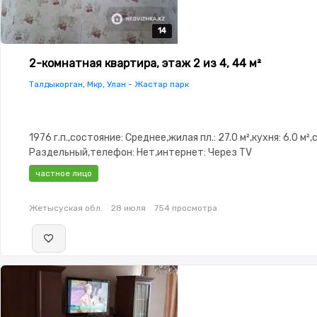
14
14
14
14
14
2-комнатная квартира, этаж 2 из 4, 44 м²
Талдыкорган, Мкр, Улан - Жастар парк
1976 г.п.,состояние: Среднее,жилая пл.: 27.0 м²,кухня: 6.0 м²,
Раздельный,телефон: Нет,интернет: Через TV
кабель,Пустая,Пустая,паркинг: Рядом охраняемая
частное лицо
стоянка,Домофон,Видеонаблюдение,Пластиковые окна,Счё
двор
Жетысуская обл.
28 июля
754 просмотра