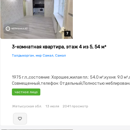
7
7
7
7
7
3-комнатная квартира, этаж 4 из 5, 54 м²
Талдыкорган, мкр Самал, Самал
1975 г.п.,состояние: Хорошее,жилая пл.: 54.0 м²,кухня: 9.0 м²
Совмещенный,телефон: Отдельный,Полностью меблирован
меблирована,паркинг: Паркинг,Домофон,Улучшенная,Комна
частное лицо
изолированы,Кухня-студия,Встроенная кухня,Новая
сантехника,Счётчики,Тихий двор,Кондиционер
Жетысуская обл.
13 июля
2041 просмотр