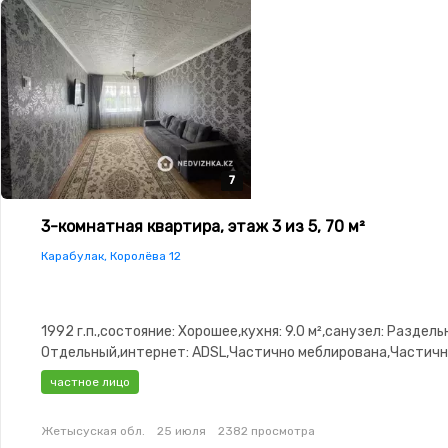
7
7
7
7
7
3-комнатная квартира, этаж 3 из 5, 70 м²
Карабулак, Королёва 12
1992 г.п.,состояние: Хорошее,кухня: 9.0 м²,санузел: Раздел
Отдельный,интернет: ADSL,Частично меблирована,Частич
меблирована,паркинг: Паркинг,Неугловая,Улучшенная,Комн
частное лицо
изолированы,Новая сантехника,Кладовка,Счётчики,Тихий 
Жетысуская обл.
25 июля
2382 просмотра