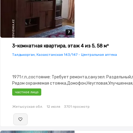
7
7
7
7
7
3-комнатная квартира, этаж 4 из 5, 58 м²
Талдыкорган, Казахстанская 143/147 - Центральная аптека
1971 г.п.,состояние: Требует ремонта,санузел: Раздельный,
Рядом охраняемая стоянка,Домофон,Неугловая,Улучшенная
частное лицо
Жетысуская обл.
12 июля
3701 просмотр