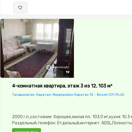
19
19
19
19
19
4-комнатная квартира, этаж 3 из 12, 103 м²
Талдыкорган, Каратал, Микрорайон Каратал 15 - Возле CITI PLUS
2000 г.п.,состояние: Хорошее,жилая пл.: 103.0 м²,кухня: 10.3 
Раздельный,телефон: Отдельный,интернет: ADSL,Полност
меблирована,Полностью меблирована,потолки: 3.5,паркинг:
частное лицо