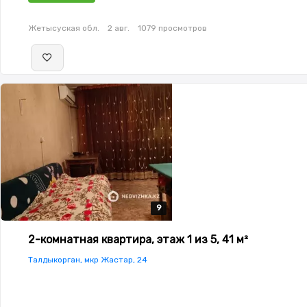
Жетысуская обл.
2 авг.
1079 просмотров
9
9
9
9
9
2-комнатная квартира, этаж 1 из 5, 41 м²
Талдыкорган, мкр Жастар, 24