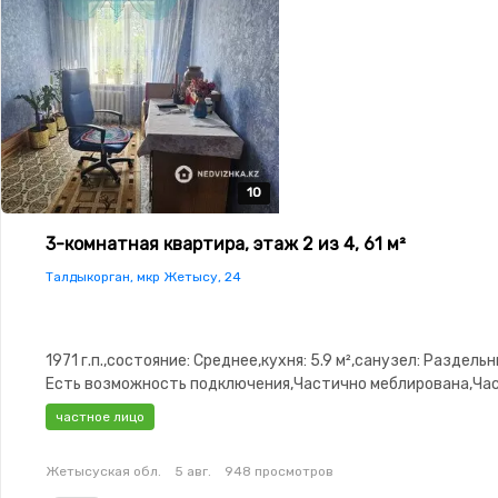
10
10
10
10
10
3-комнатная квартира, этаж 2 из 4, 61 м²
Талдыкорган, мкр Жетысу, 24
1971 г.п.,состояние: Среднее,кухня: 5.9 м²,санузел: Раздель
Есть возможность подключения,Частично меблирована,Ча
меблирована,паркинг: Рядом охраняемая стоянка,Домофон
частное лицо
окна,Комнаты изолированы,Встроенная кухня,Кладовка,Сч
двор,Кондиционер
Жетысуская обл.
5 авг.
948 просмотров