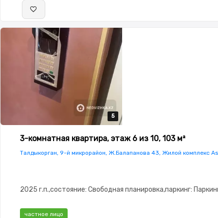
5
5
5
5
5
3-комнатная квартира, этаж 6 из 10, 103 м²
Талдыкорган, 9-й микрорайон, Ж.Балапанова 43, Жилой комплекс As
2025 г.п.,состояние: Свободная планировка,паркинг: Паркин
частное лицо