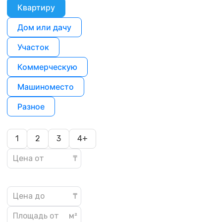
Квартиру
Дом или дачу
Участок
Коммерческую
Машиноместо
Разное
1
2
3
4+