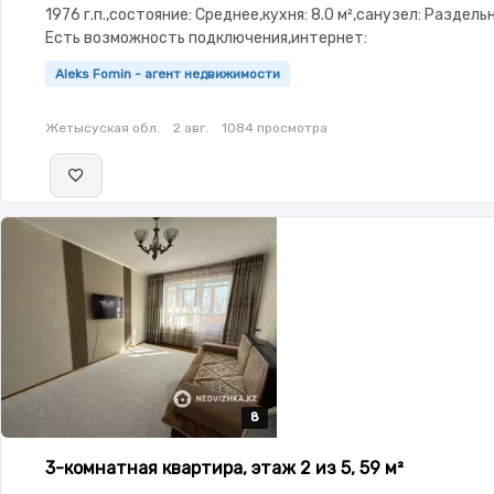
1976 г.п.,состояние: Среднее,кухня: 8.0 м²,санузел: Раздел
Есть возможность подключения,интернет:
Проводной,Пустая,Пустая,паркинг: Рядом охраняемая
Aleks Fomin - агент недвижимости
стоянка,Домофон,Кодовый замок,Улучшенная,Комнаты
изолированы,Счётчики
Жетысуская обл.
2 авг.
1084 просмотра
8
8
8
8
8
3-комнатная квартира, этаж 2 из 5, 59 м²