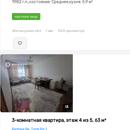
1982 г.п.,состояние: Среднее,кухня: 5.9 м²
частное лицо
Жетысуская обл.
1 авг.
1123 просмотра
13
13
13
13
13
3-комнатная квартира, этаж 4 из 5, 63 м²
Балпык Би, Толе би 1