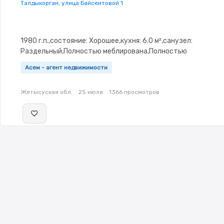
Талдыкорган, улица Байсеитовой 1
1980 г.п.,состояние: Хорошее,кухня: 6.0 м²,санузел:
Раздельный,Полностью меблирована,Полностью
меблирована,Домофон,Пластиковые
Асем - агент недвижимости
окна,Неугловая,Улучшенная,Встроенная кухня,Счётчики,Ти
Жетысуская обл.
25 июля
1366 просмотров