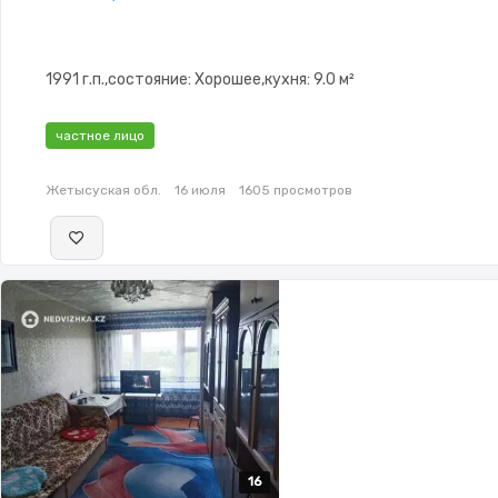
1991 г.п.,состояние: Хорошее,кухня: 9.0 м²
частное лицо
Жетысуская обл.
16 июля
1605 просмотров
16
16
16
16
16