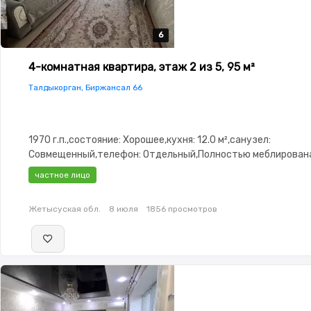
6
6
6
6
6
4-комнатная квартира, этаж 2 из 5, 95 м²
Талдыкорган, Биржансал 66
1970 г.п.,состояние: Хорошее,кухня: 12.0 м²,санузел:
Совмещенный,телефон: Отдельный,Полностью меблирован
меблирована,паркинг: Рядом охраняемая стоянка,Решетки 
частное лицо
окнах,Домофон,Кодовый замок,Видеонаблюдение
Жетысуская обл.
8 июля
1856 просмотров