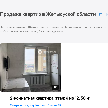
Продажа квартир в Жетысуской области
Н
Продажа квартир в Жетысуской области на Недвижка.kz — актуальные объя
собственником напрямую, без посредников.
12
12
12
12
12
2-комнатная квартира, этаж 6 из 12, 58 м²
Талдыкорган, мкр Коктем, Коктем 19