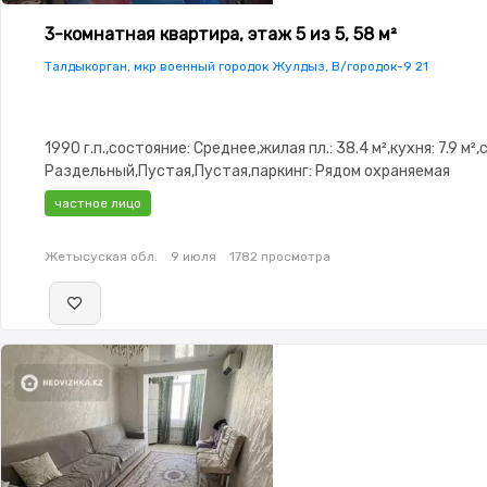
3-комнатная квартира, этаж 5 из 5, 58 м²
Талдыкорган, мкр военный городок Жулдыз, В/городок-9 21
1990 г.п.,состояние: Среднее,жилая пл.: 38.4 м²,кухня: 7.9 м²,
Раздельный,Пустая,Пустая,паркинг: Рядом охраняемая
стоянка,Неугловая,Улучшенная,Комнаты изолированы,Счёт
частное лицо
двор
Жетысуская обл.
9 июля
1782 просмотра