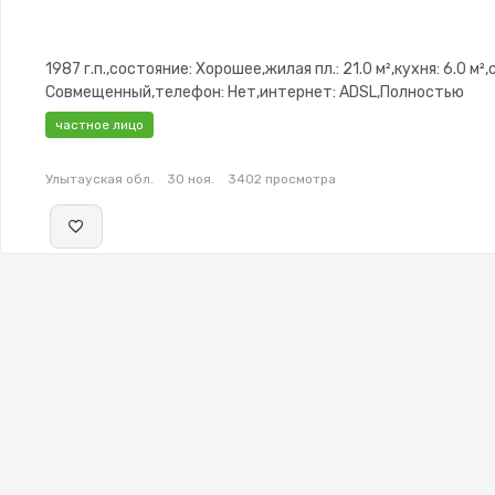
1987 г.п.,состояние: Хорошее,жилая пл.: 21.0 м²,кухня: 6.0 м²
Совмещенный,телефон: Нет,интернет: ADSL,Полностью
меблирована,Полностью меблирована,Домофон,Видеонаб
частное лицо
Улытауская обл.
30 ноя.
3402 просмотра