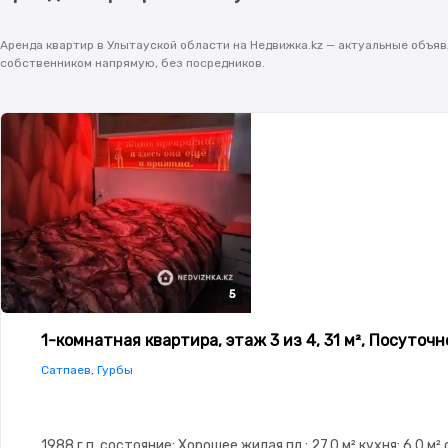
Аренда квартир в Улытауской области на Недвижка.kz — актуальные объяв
собственником напрямую, без посредников.
5
5
5
5
5
1-комнатная квартира, этаж 3 из 4, 31 м², Посуточн
Сатпаев, Гурбы
1988 г.п.,состояние: Хорошее,жилая пл.: 27.0 м²,кухня: 6.0 м²