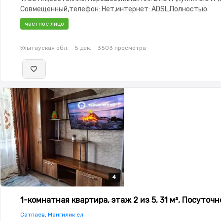
Совмещенный,телефон: Нет,интернет: ADSL,Полностью
меблирована,Полностью меблирована,Неугловая,Встроенн
частное лицо
кухня,Новая сантехника
Улытауская обл.
5 дек.
3503 просмотра
4
4
4
4
1-комнатная квартира, этаж 2 из 5, 31 м², Посуточн
Сатпаев, Мангилик ел