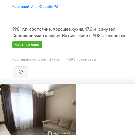
Костанай, Аль-Фараби 72
1981 г.п.,состояние: Хорошее,кухня: 17.0 м²,санузел:
Совмещенный,телефон: Нет,интернет: ADSL,Полностью
меблирована,Полностью меблирована,паркинг: Рядом охра
частное лицо
стоянка,Домофон,Видеонаблюдение,Пластиковые окна,Неу
сантехника,Счётчики,Тихий двор
Костанайская обл.
27 июля
1693 просмотра