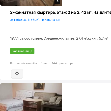
6
6
6
6
6
2-комнатная квартира, этаж 2 из 2, 42 м², На длит
Затобольск (Тобыл), Поповича 38
1977 г.п.,состояние: Среднее,жилая пл.: 27.4 м²,кухня: 5.7 м²
частное лицо
Костанайская обл.
3 авг.
144 просмотра