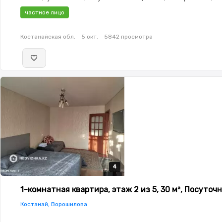
Проводной,Полностью меблирована,Полностью меблирован
частное лицо
2.9,паркинг: Рядом охраняемая стоянка,Домофон,Тихий дво
Костанайская обл.
5 окт.
5842 просмотра
4
4
4
4
1-комнатная квартира, этаж 2 из 5, 30 м², Посуточ
Костанай, Ворошилова