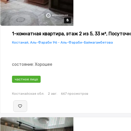
8
8
8
8
8
1-комнатная квартира, этаж 2 из 5, 33 м², Посуточн
Костанай, Аль-Фараби 96 - Аль-Фараби-Баймагамбетова
состояние: Хорошее
частное лицо
Костанайская обл.
2 авг.
667 просмотров