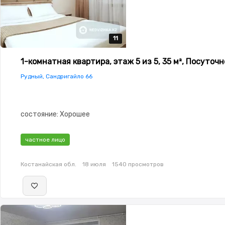
11
11
11
11
11
1-комнатная квартира, этаж 5 из 5, 35 м², Посуточн
Рудный, Сандригайло 66
состояние: Хорошее
частное лицо
Костанайская обл.
18 июля
1540 просмотров