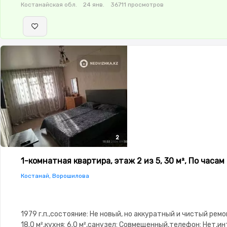
Костанайская обл.
24 янв.
36711 просмотров
2
2
1-комнатная квартира, этаж 2 из 5, 30 м², По часам
Костанай, Ворошилова
1979 г.п.,состояние: Не новый, но аккуратный и чистый ремо
18.0 м²,кухня: 6.0 м²,санузел: Совмещенный,телефон: Нет,и