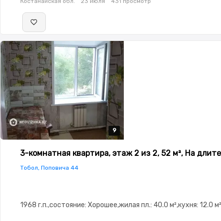
Костанайская обл.
23 июля
431 просмотр
9
9
9
9
9
3-комнатная квартира, этаж 2 из 2, 52 м², На длит
Тобол, Поповича 44
1968 г.п.,состояние: Хорошее,жилая пл.: 40.0 м²,кухня: 12.0 м