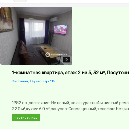
8
8
8
8
8
1-комнатная квартира, этаж 2 из 5, 32 м², Посуточ
Костанай, Тәуелсіздік 115
1982 г.п.,состояние: Не новый, но аккуратный и чистый ремо
22.0 м²,кухня: 6.0 м²,санузел: Совмещенный,телефон: Нет,и
Через TV кабель,Полностью меблирована,Полностью
частное лицо
меблирована,потолки: 2.9,паркинг: Паркинг,Домофон,Пласт
окна,Неугловая,Комнаты изолированы,Счётчики,Кондицион