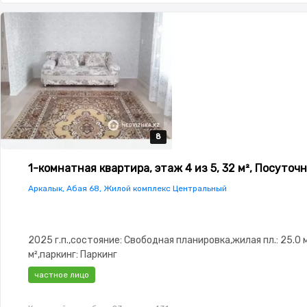
8
8
8
8
8
1-комнатная квартира, этаж 4 из 5, 32 м², Посуточ
Аркалык, Абая 68, Жилой комплекс Центральный
2025 г.п.,состояние: Свободная планировка,жилая пл.: 25.0 м²
м²,паркинг: Паркинг
частное лицо