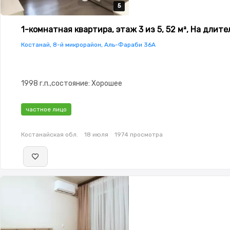
5
5
5
5
5
1-комнатная квартира, этаж 3 из 5, 52 м², На длит
Костанай, 8-й микрорайон, Аль-Фараби 36А
1998 г.п.,состояние: Хорошее
частное лицо
Костанайская обл.
18 июля
1974 просмотра