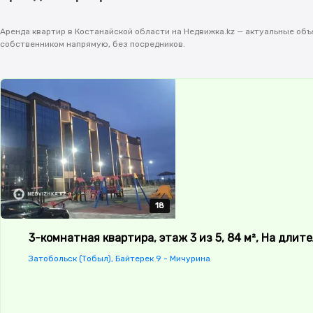
Аренда квартир в Костанайской области на Недвижка.kz — актуальные объ
собственником напрямую, без посредников.
18
18
18
18
18
3-комнатная квартира, этаж 3 из 5, 84 м², На длит
Затобольск (Тобыл), Байтерек 9 - Мичурина