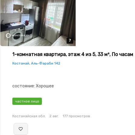
7
7
7
7
7
1-комнатная квартира, этаж 4 из 5, 33 м², По часам
Костанай, Аль-Фараби 142
состояние: Хорошее
частное лицо
Костанайская обл.
2 авг.
177 просмотров