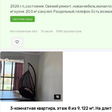
2026 г.п.,состояние: Свежий ремонт, новая мебель,жилая пл.
м²,кухня: 20.0 м²,санузел: Раздельный,телефон: Есть возм
подключения,интернет: ADSL,Частично меблирована,Части
частное лицо
меблирована,паркинг: Рядом охраняемая
стоянка,Видеодомофон,Пластиковые окна,Улучшенная,Вст
Костанайская обл.
10 июля
3180 просмотров
кухня,Новая сантехника,Счётчики,Тихий двор
15
15
15
15
15
3-комнатная квартира, этаж 8 из 9, 122 м², На дли