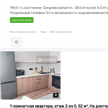
1965 г.п.,состояние: Среднее,жилая пл.: 38.0 м²,кухня: 6.0 м²
Раздельный,телефон: Есть возможность подключения,инте
Проводной,Частично меблирована,Частично меблирована,п
частное лицо
Паркинг,Домофон,Тихий двор
Костанайская обл.
7 авг.
863 просмотра
4
4
4
4
1-комнатная квартира, этаж 2 из 5, 52 м², На длит