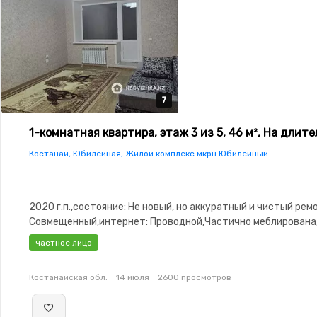
7
7
7
7
7
1-комнатная квартира, этаж 3 из 5, 46 м², На длит
Костанай, Юбилейная, Жилой комплекс мкрн Юбилейный
2020 г.п.,состояние: Не новый, но аккуратный и чистый рем
Совмещенный,интернет: Проводной,Частично меблирована
меблирована,Домофон,Неугловая,Тихий двор
частное лицо
Костанайская обл.
14 июля
2600 просмотров