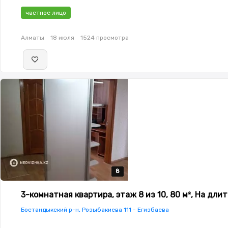
частное лицо
Алматы
18 июля
1524 просмотра
8
8
8
8
8
3-комнатная квартира, этаж 8 из 10, 80 м², На дли
Бостандыкский р-н, Розыбакиева 111 - Егизбаева