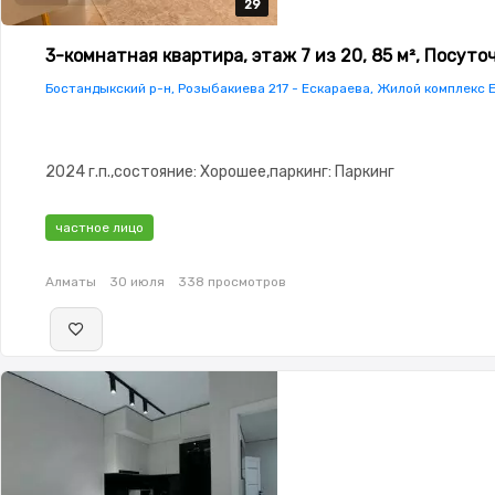
29
29
29
29
29
3-комнатная квартира, этаж 7 из 20, 85 м², Посуто
Бостандыкский р-н, Розыбакиева 217 - Ескараева, Жилой комплекс E
2024 г.п.,состояние: Хорошее,паркинг: Паркинг
частное лицо
Алматы
30 июля
338 просмотров