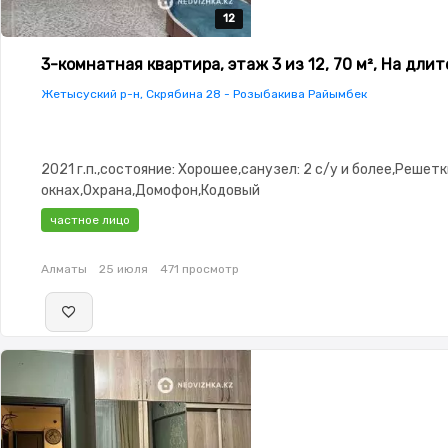
12
12
12
12
12
3-комнатная квартира, этаж 3 из 12, 70 м², На дли
Жетысуский р-н, Скрябина 28 - Розыбакива Райымбек
2021 г.п.,состояние: Хорошее,санузел: 2 с/у и более,Решетк
окнах,Охрана,Домофон,Кодовый
замок,Сигнализация,Видеонаблюдение,Пластиковые
частное лицо
окна,Улучшенная,Счётчики,Тихий двор
Алматы
25 июля
471 просмотр