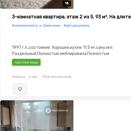
18
18
18
18
18
3-комнатная квартира, этаж 2 из 5, 93 м², На длит
Алмалинский р-н, Шевченко - Байтурсынова
1997 г.п.,состояние: Хорошее,кухня: 11.5 м²,санузел:
Раздельный,Полностью меблирована,Полностью
меблирована,Домофон,Видеонаблюдение,Пластиковые
частное лицо
окна,Неугловая,Улучшенная,Комнаты изолированы,Встроен
кухня,Новая сантехника,Счётчики,Тихий двор,Удобно под 
Алматы
6 авг.
1026 просмотров