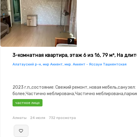
7
7
7
7
7
3-комнатная квартира, этаж 6 из 16, 79 м², На дли
Алатауский р-н, мкр Аккент, мкр. Аккент - Яссауи Ташкентская
2023 г.п.,состояние: Свежий ремонт, новая мебель,санузел: 
более,Частично меблирована,Частично меблирована,паркин
Паркинг,Решетки на
частное лицо
окнах,Домофон,Сигнализация,Видеодомофон,Улучшенная,
изолированы
Алматы
24 июля
732 просмотра