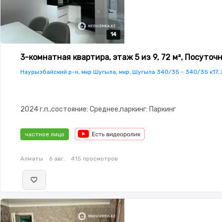
14
14
14
14
14
3-комнатная квартира, этаж 5 из 9, 72 м², Посуточ
Наурызбайский р-н, мкр Шугыла, мкр. Шугыла 340/35 - 340/35 к17, 
2024 г.п.,состояние: Среднее,паркинг: Паркинг
частное лицо
Алматы
6 авг.
415 просмотров