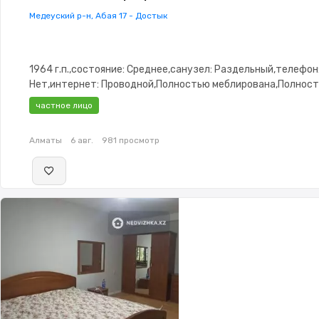
Медеуский р-н, Абая 17 - Достык
1964 г.п.,состояние: Среднее,санузел: Раздельный,телефон
Нет,интернет: Проводной,Полностью меблирована,Полнос
меблирована,паркинг: Рядом охраняемая стоянка,Решетки 
частное лицо
окнах,Домофон,Сигнализация,Комнаты изолированы,Счётч
двор,Кондиционер
Алматы
6 авг.
981 просмотр