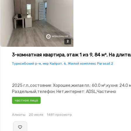
2
2
3-комнатная квартира, этаж 1 из 9, 84 м², На длит
Турксибский р-н, мкр Кайрат, 6, Жилой комплекс Parasat 2
2025 г.п.,состояние: Хорошее,жилая пл.: 60.0 м²,кухня: 24.0 
Раздельный,телефон: Нет,интернет: ADSL,Частично
меблирована,Частично меблирована,паркинг: Рядом охраня
частное лицо
стоянка,Кодовый замок,Видеонаблюдение,Видеодомофон,
окна,Неугловая,Улучшенная,Комнаты изолированы,Кухня-
Алматы
20 июля
1481 просмотр
студия,Встроенная кухня,Новая сантехника,Счётчики,Тихи