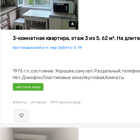
6
6
6
6
6
3-комнатная квартира, этаж 3 из 5, 62 м², На длит
Бостандыкский р-н, мкр Орбита-3, 19
1976 г.п.,состояние: Хорошее,санузел: Раздельный,телефон
Нет,Домофон,Пластиковые окна,Неугловая,Комнаты
изолированы,Кладовка,Счётчики,Тихий двор,Кондиционер
частное лицо
Алматы
24 июля
1417 просмотров