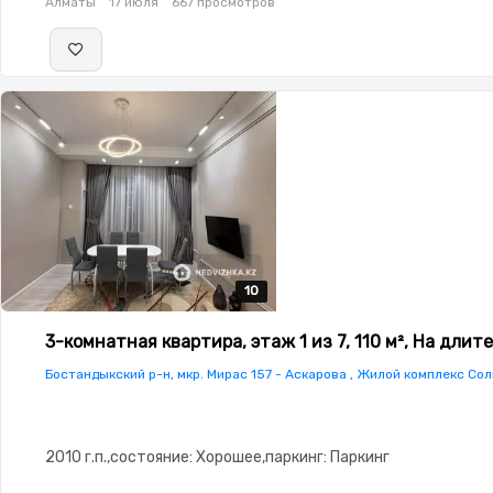
Алматы
17 июля
667 просмотров
10
10
10
10
10
3-комнатная квартира, этаж 1 из 7, 110 м², На длит
Бостандыкский р-н, мкр. Мирас 157 - Аскарова , Жилой комплекс Со
2010 г.п.,состояние: Хорошее,паркинг: Паркинг