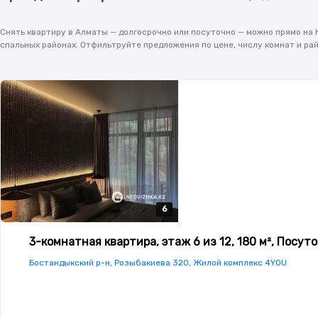
Снять квартиру в Алматы — долгосрочно или посуточно — можно прямо на Н
спальных районах. Отфильтруйте предложения по цене, числу комнат и ра
6
6
6
6
6
3-комнатная квартира, этаж 6 из 12, 180 м², Посут
Бостандыкский р-н, Розыбакиева 320, Жилой комплекс 4YOU