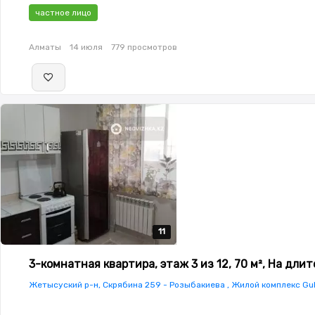
частное лицо
Алматы
14 июля
779 просмотров
11
11
11
11
11
3-комнатная квартира, этаж 3 из 12, 70 м², На дли
Жетысуский р-н, Скрябина 259 - Розыбакиева , Жилой комплекс Gu