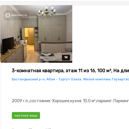
14
14
14
14
14
3-комнатная квартира, этаж 11 из 16, 100 м², На д
Бостандыкский р-н, Абая - Тургут Озала, Жилой комплекс Гаухарта
2009 г.п.,состояние: Хорошее,кухня: 10.0 м²,паркинг: Паркинг
частное лицо