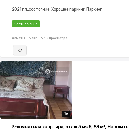
2021 г.п.,состояние: Хорошее,паркинг: Паркинг
частное лицо
Алматы
6 авг.
933 просмотра
16
16
16
16
16
3-комнатная квартира, этаж 5 из 5, 83 м², На длит