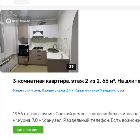
29
29
29
29
29
3-комнатная квартира, этаж 2 из 2, 66 м², На длит
Медеуский р-н, Кажымукана 34 - Кажымукана-Мендикулова
1966 г.п.,состояние: Свежий ремонт, новая мебель,жилая пл.:
м²,кухня: 7.0 м²,санузел: Раздельный,телефон: Есть возмож
подключения,интернет: ADSL,Полностью меблирована,Пол
частное лицо
меблирована,паркинг: Рядом охраняемая стоянка,Решетки 