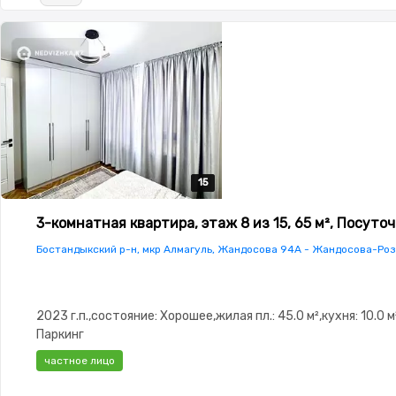
15
15
15
15
15
3-комнатная квартира, этаж 8 из 15, 65 м², Посуто
Бостандыкский р-н, мкр Алмагуль, Жандосова 94А - Жандосова-Роз
2023 г.п.,состояние: Хорошее,жилая пл.: 45.0 м²,кухня: 10.0 м
Паркинг
частное лицо