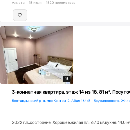
Алматы
18 июля
1520 просмотров
15
15
15
15
15
3-комнатная квартира, этаж 14 из 18, 81 м², Посуто
Бостандыкский р-н, мкр Коктем-2, Абая 164/6 - Брусиловского, Жило
2022 г.п.,состояние: Хорошее,жилая пл.: 67.0 м²,кухня: 14.0 м