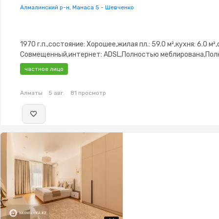
Алмалинский р-н, Манаса 5 - Шевченко
1970 г.п.,состояние: Хорошее,жилая пл.: 59.0 м²,кухня: 6.0 м²
Совмещенный,интернет: ADSL,Полностью меблирована,По
меблирована,паркинг: Рядом охраняемая стоянка,Решетки 
частное лицо
окнах,Домофон,Пластиковые окна,Неугловая,Встроенная
кухня,Кладовка,Счётчики,Тихий двор,Кондиционер
Алматы
5 авг.
81 просмотр