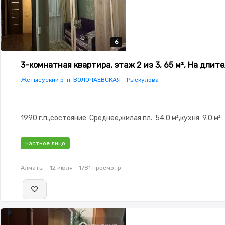
6
6
6
6
6
3-комнатная квартира, этаж 2 из 3, 65 м², На длит
Жетысуский р-н, ВОЛОЧАЕВСКАЯ - Рыскулова
1990 г.п.,состояние: Среднее,жилая пл.: 54.0 м²,кухня: 9.0 м²
частное лицо
Алматы
12 июля
1781 просмотр