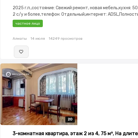
2025 г.п.,состояние: Свежий ремонт, новая мебель,кухня: 50
2 с/у и более,телефон: Отдельный,интернет: ADSL,Полнос
меблирована,Полностью меблирована,паркинг:
частное лицо
Паркинг,Домофон,Кодовый замок,Видеодомофон
Алматы
14 июля
14249 просмотров
20
20
20
20
20
3-комнатная квартира, этаж 2 из 4, 75 м², На длит