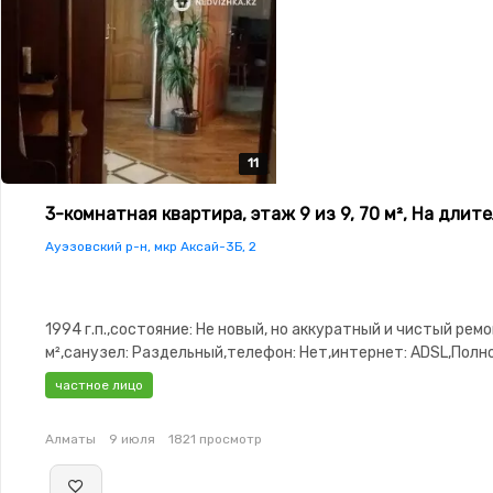
11
11
11
11
11
3-комнатная квартира, этаж 9 из 9, 70 м², На длит
Ауэзовский р-н, мкр Аксай-3Б, 2
1994 г.п.,состояние: Не новый, но аккуратный и чистый ремо
м²,санузел: Раздельный,телефон: Нет,интернет: ADSL,Пол
меблирована,Полностью меблирована,паркинг:
частное лицо
Гараж,Домофон,Видеонаблюдение,Неугловая,Улучшенная,
изолированы,Новая сантехника,Счётчики,Тихий двор
Алматы
9 июля
1821 просмотр