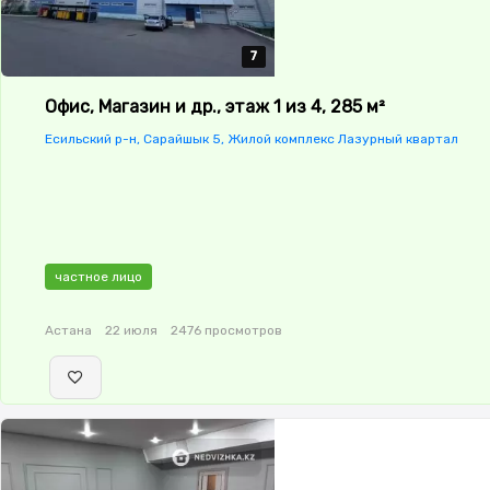
7
7
7
7
7
Офис, Магазин и др., этаж 1 из 4, 285 м²
Есильский р-н, Сарайшык 5, Жилой комплекс Лазурный квартал
частное лицо
Астана
22 июля
2476 просмотров