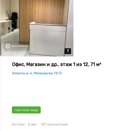
7
7
7
7
7
Офис, Магазин и др., этаж 1 из 12, 71 м²
Алматы р-н, Момышулы 13/3
частное лицо
Астана
2 авг.
167 просмотров