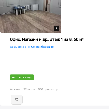
7
7
7
7
7
Офис, Магазин и др., этаж 1 из 8, 60 м²
Сарыарка р-н, Сокпакбаева 18
частное лицо
Астана
22 июля
501 просмотр