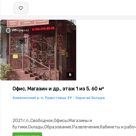
8
8
8
8
8
Офис, Магазин и др., этаж 1 из 5, 60 м²
Алмалинский р-н, Радостовца 39 - Карасай Батыра
2021 г.п.,Свободное,Офисы,Магазины и
бутики,Склады,Образование,Развлечения,Кабинеты и рабо
места,Студии
частное лицо