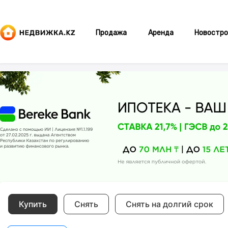
Продажа
Аренда
Новостро
Купить
Снять
Снять на долгий срок