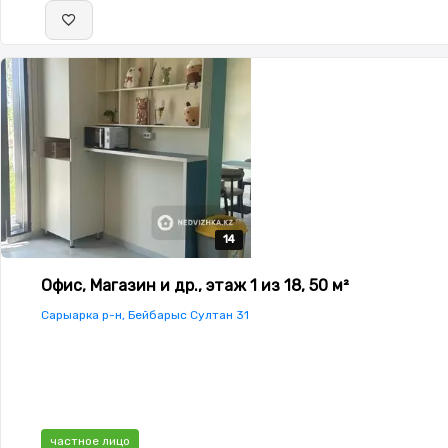
14
14
14
14
14
Офис, Магазин и др., этаж 1 из 18, 50 м²
Сарыарка р-н, Бейбарыс Султан 31
частное лицо