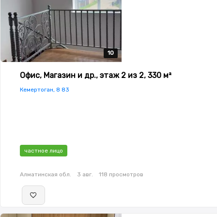
10
10
10
10
10
Офис, Магазин и др., этаж 2 из 2, 330 м²
Кемертоган, 8 83
частное лицо
Алматинская обл.
3 авг.
118 просмотров