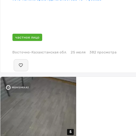
частное лицо
Восточно-Казахстанская обл.
25 июля
382 просмотра
5
5
5
5
5