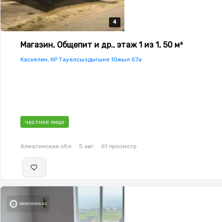
4
4
4
4
Магазин, Общепит и др., этаж 1 из 1, 50 м²
Каскелен, КР Тауелсыздыгыне 10жыл 57а
частное лицо
Алматинская обл.
5 авг.
61 просмотр