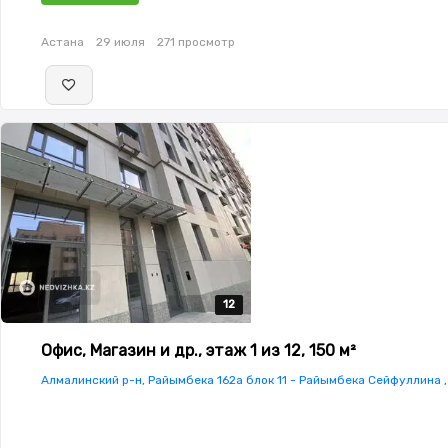
Астана
29 июля
271 просмотр
12
12
12
12
12
Офис, Магазин и др., этаж 1 из 12, 150 м²
Алмалинский р-н, Райымбека 162а блок 11 - Райымбека Сейфуллина , 