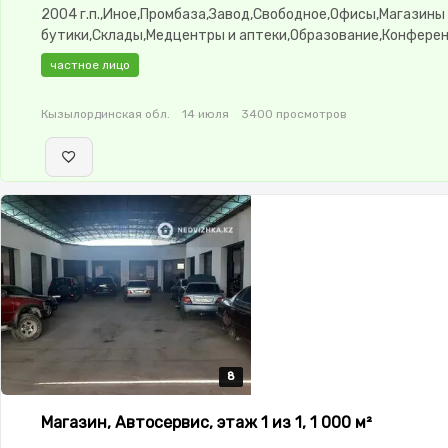
2004 г.п.,Иное,Промбаза,Завод,Свободное,Офисы,Магазины
бутики,Склады,Медцентры и аптеки,Образование,Конфере
залы,Кабинеты и рабочие места,состояние: Среднее,интер
частное лицо
ADSL,потолки: 3.0,Сигнализация,Видеонаблюдение,Кругло
охрана,Пожарная сигнализация,Пластиковые окна,Офисная
Кызылординская обл.
14 июля
3400 просмотров
8
8
8
8
8
Магазин, Автосервис, этаж 1 из 1, 1 000 м²