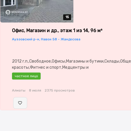
15
15
15
15
15
Офис, Магазин и др., этаж 1 из 14, 96 м²
Ауэзовский р-н, Навои 58 - Жандосова
2012 г.п.,Свободное,Офисы,Магазины и бутики,Склады,Общ
красоты,Фитнес и спорт,Медцентры и
аптеки,Образование,Развлечения,Конференц-залы,Кабинет
частное лицо
места,Студии,потолки: 3.0,паркинг: Паркинг
Алматы
8 июля
2375 просмотров