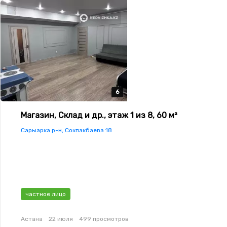
6
6
6
6
6
Магазин, Склад и др., этаж 1 из 8, 60 м²
Сарыарка р-н, Сокпакбаева 18
частное лицо
Астана
22 июля
499 просмотров