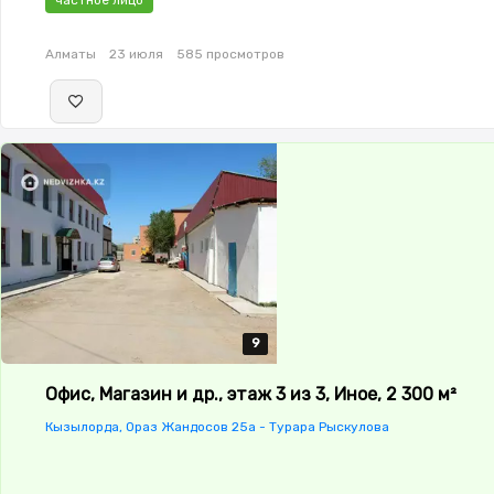
Алматы
23 июля
585 просмотров
9
9
9
9
9
Офис, Магазин и др., этаж 3 из 3, Иное, 2 300 м²
Кызылорда, Ораз Жандосов 25а - Турара Рыскулова