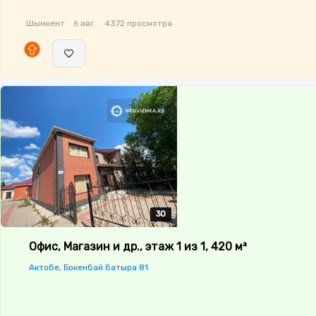
Шымкент
6 авг.
4372 просмотра
30
30
30
30
30
Офис, Магазин и др., этаж 1 из 1, 420 м²
Актобе, Бокенбай батыра 81