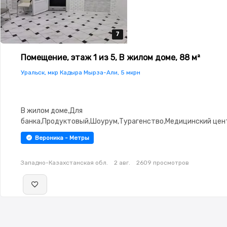
7
7
7
7
7
Помещение, этаж 1 из 5, В жилом доме, 88 м²
Уральск, мкр Кадыра Мырза-Али, 5 мкрн
В жилом доме,Для
банка,Продуктовый,Шоурум,Турагенство,Медицинский цен
красоты,состояние: Хорошее,интернет: Проводной,Решетк
Вероника - Метры
окнах,Сигнализация,Видеонаблюдение,Пожарная
сигнализация,Пластиковые окна,Офисная мебель
Западно-Казахстанская обл.
2 авг.
2609 просмотров