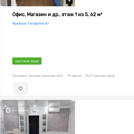
9
9
9
9
9
Офис, Магазин и др., этаж 1 из 5, 62 м²
Уральск, Гагарина 67
частное лицо
Западно-Казахстанская обл.
19 июля
1527 просмотров