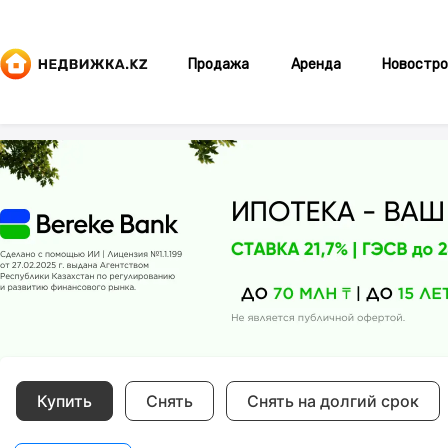
Продажа
Аренда
Новостро
Купить
Снять
Снять на долгий срок