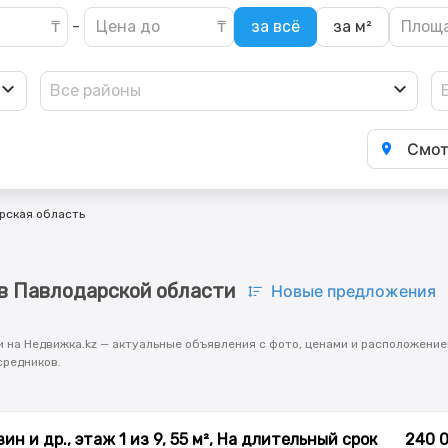
-
за всё
за м²
Все районы
Смот
рская область
в Павлодарской области
Новые предложения
на Недвижка.kz — актуальные объявления с фото, ценами и расположением
средников.
ин и др., этаж 1 из 9, 55 м², На длительный срок
240 