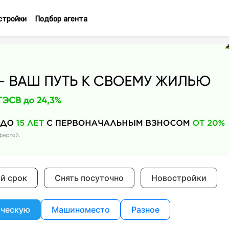
стройки
Подбор агента
ий срок
Снять посуточно
Новостройки
ческую
Машиноместо
Разное