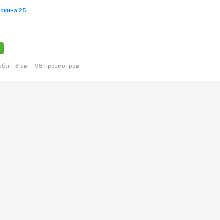
Чокина 25
обл.
3 авг.
98 просмотров