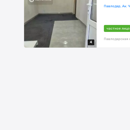
Павлодар, Ак. 
частное лицо
Павлодарская 
4
4
4
4