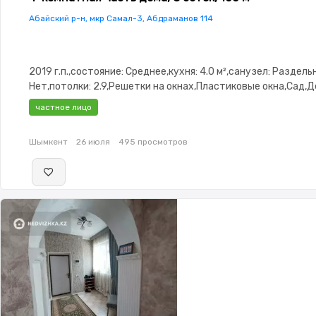
Абайский р-н, мкр Самал-3, Абдраманов 114
2019 г.п.,состояние: Среднее,кухня: 4.0 м²,санузел: Раздел
Нет,потолки: 2.9,Решетки на окнах,Пластиковые окна,Сад,
площадка
частное лицо
Шымкент
26 июля
495 просмотров