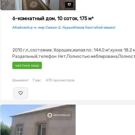
17
17
17
17
17
6-комнатный дом, 10 соток, 175 м²
Абайский р-н, мкр Самал-2, Нурылбеков балтабай көшесі
2010 г.п.,состояние: Хорошее,жилая пл.: 144.0 м²,кухня: 18.2 
Раздельный,телефон: Нет,Полностью меблирована,Полнос
меблирована,потолки: 3.0,Навес,Гараж,Сад,Детская площа
частное лицо
кухня
Шымкент
7 авг.
479 просмотров