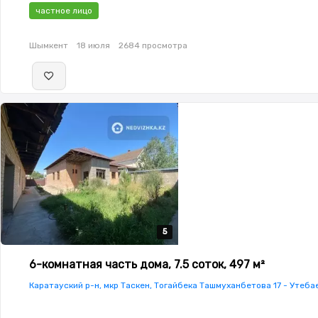
частное лицо
Шымкент
18 июля
2684 просмотра
5
5
5
5
5
6-комнатная часть дома, 7.5 соток, 497 м²
Каратауский р-н, мкр Таскен, Тогайбека Ташмуханбетова 17 - Утеба