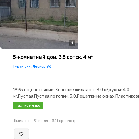
1
5-комнатный дом, 3.5 соток, 4 м²
Туран р-н, Лесков 96
1995 г.п.,состояние: Хорошее,жилая пл.: 3.0 м²,кухня: 4.0
м²,Пустая,Пустая,потолки: 3.0,Решетки на окнах,Пластико
окна,Навес,Веранда
частное лицо
Шымкент
31 июля
321 просмотр