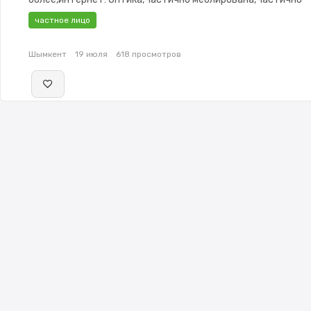
меблирована,Решетки на окнах,Видеонаблюдение,Пластик
частное лицо
окна,Сад,Хозпостройки
Шымкент
19 июля
618 просмотров