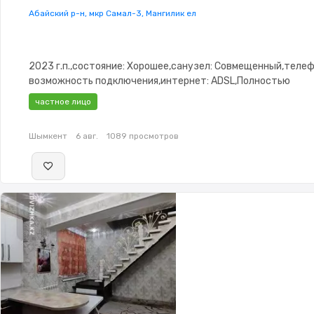
Абайский р-н, мкр Самал-3, Мангилик ел
2023 г.п.,состояние: Хорошее,санузел: Совмещенный,телеф
возможность подключения,интернет: ADSL,Полностью
меблирована,Полностью меблирована,потолки: 3.5,Пласти
частное лицо
окна,Навес
Шымкент
6 авг.
1089 просмотров