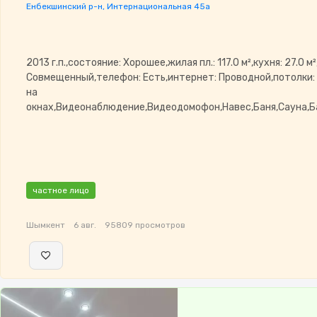
Енбекшинский р-н, Интернациональная 45а
2013 г.п.,состояние: Хорошее,жилая пл.: 117.0 м²,кухня: 27.0 м
Совмещенный,телефон: Есть,интернет: Проводной,потолки:
на
окнах,Видеонаблюдение,Видеодомофон,Навес,Баня,Сауна,Б
частное лицо
Шымкент
6 авг.
95809 просмотров