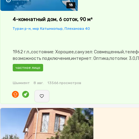
18
18
18
18
18
4-комнатный дом, 6 соток, 90 м²
Туран р-н, мкр Катынкопыр, Плеханова 40
1962 г.п.,состояние: Хорошее,санузел: Совмещенный,телеф
возможность подключения,интернет: Оптика,потолки: 3.0,
окна,Баня,Бассейн,Сад,Веранда,Хозпостройки
частное лицо
Шымкент
8 авг.
13566 просмотров