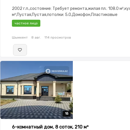
2002 г.п.,состояние: Требует ремонта,жилая пл.: 108.0 м²,кух
м²,Пустая,Пустая,потолки: 5.0,Домофон,Пластиковые
окна,Навес,Баня,Гараж,Сад,Веранда,Хозпостройки,Мангаль
частное лицо
зона,Летняя кухня
Шымкент
8 авг.
114 просмотров
15
15
15
15
15
6-комнатный дом, 8 соток, 210 м²