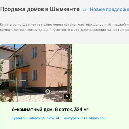
Продажа домов в Шымкенте
Новые предложе
Купить дом в Шымкенте можно через каталог частных домов и коттеджей на
комнат, соток и коммуникаций. Смотрите фото, расположение на карте и 
5
5
5
5
5
6-комнатный дом, 8 соток, 324 м²
Туран р-н, Маргулан 125/34 - Байтурсынова-Маргулан