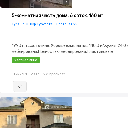
1
5-комнатная часть дома, 6 соток, 160 м²
Туран р-н, мкр Туркестан, Полярная 29
1990 г.п.,состояние: Хорошее,жилая пл.: 140.0 м²,кухня: 24.
меблирована,Полностью меблирована,Пластиковые
окна,Навес,Баня,Сауна,Бассейн,Гараж,Сад,Хозпостройки,М
частное лицо
зона
Шымкент
2 авг.
271 просмотр