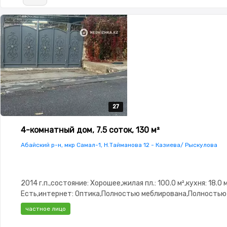
27
27
27
27
27
4-комнатный дом, 7.5 соток, 130 м²
Абайский р-н, мкр Самал-1, Н.Тайманова 12 - Казиева/ Рыскулова
2014 г.п.,состояние: Хорошее,жилая пл.: 100.0 м²,кухня: 18.0 
Есть,интернет: Оптика,Полностью меблирована,Полностью
меблирована,потолки: 3.0,Решетки на
частное лицо
окнах,Видеонаблюдение,Пластиковые
окна,Навес,Баня,Сауна,Сад,Веранда,Хозпостройки,Мангаль