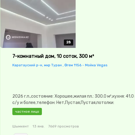
28
28
28
28
28
7-комнатный дом, 10 соток, 300 м²
Каратауский р-н, мкр Туран , Өгем 1156 - Мойка Vegas
2026 г.п.,состояние: Хорошее,жилая пл.: 300.0 м²,кухня: 41.0
с/у и более,телефон: Нет,Пустая,Пустая,потолки:
3.2,Видеонаблюдение,Баня
частное лицо
Шымкент
13 янв.
7669 просмотров