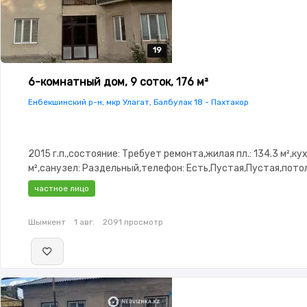
19
19
19
19
19
6-комнатный дом, 9 соток, 176 м²
Енбекшинский р-н, мкр Улагат, Балбулак 18 - Пахтакор
2015 г.п.,состояние: Требует ремонта,жилая пл.: 134.3 м²,кухн
м²,санузел: Раздельный,телефон: Есть,Пустая,Пустая,потол
частное лицо
Шымкент
1 авг.
2091 просмотр