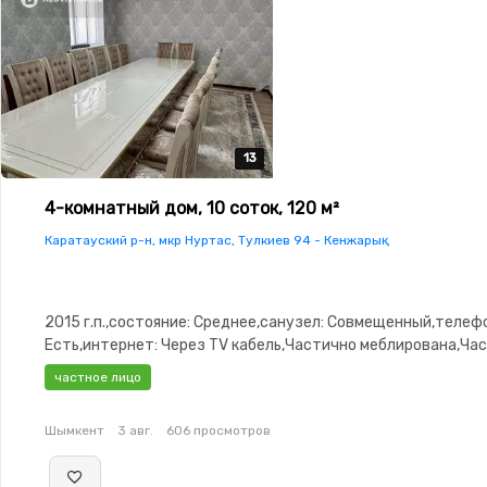
13
13
13
13
13
4-комнатный дом, 10 соток, 120 м²
Каратауский р-н, мкр Нуртас, Тулкиев 94 - Кенжарық
2015 г.п.,состояние: Среднее,санузел: Совмещенный,телеф
Есть,интернет: Через TV кабель,Частично меблирована,Ча
меблирована,потолки: 2.9,Видеонаблюдение,Пластиковые
частное лицо
окна,Навес,Сад,Хозпостройки
Шымкент
3 авг.
606 просмотров