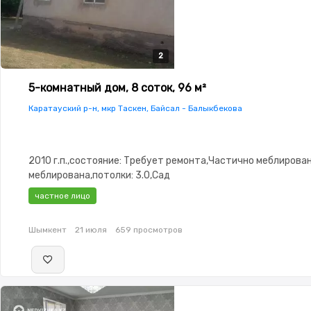
2
2
5-комнатный дом, 8 соток, 96 м²
Каратауский р-н, мкр Таскен, Байсал - Балыкбекова
2010 г.п.,состояние: Требует ремонта,Частично меблирова
меблирована,потолки: 3.0,Сад
частное лицо
Шымкент
21 июля
659 просмотров