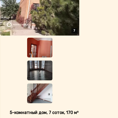
7
7
7
7
7
5-комнатный дом, 7 соток, 170 м²