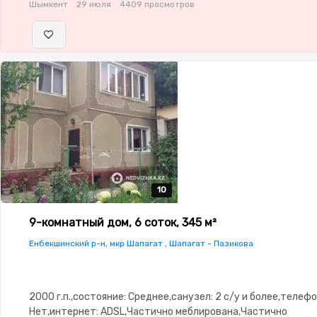
Шымкент
29 июля
4409 просмотров
10
10
10
10
10
9-комнатный дом, 6 соток, 345 м²
Енбекшинский р-н, мкр Шапагат , Шапагат - Пазикова
2000 г.п.,состояние: Среднее,санузел: 2 с/у и более,телефо
Нет,интернет: ADSL,Частично меблирована,Частично