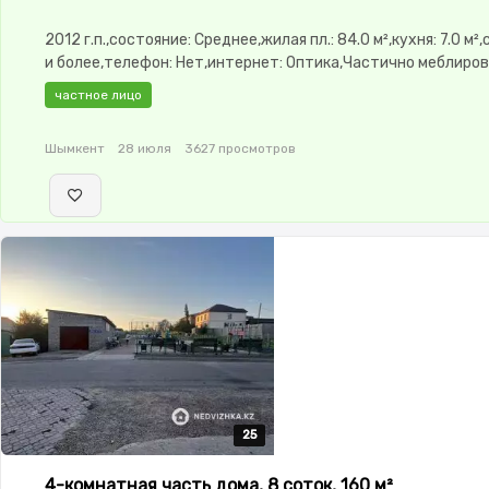
2012 г.п.,состояние: Среднее,жилая пл.: 84.0 м²,кухня: 7.0 м²,
и более,телефон: Нет,интернет: Оптика,Частично меблиро
меблирована,потолки: 3.0,Пластиковые окна,Сад,Детская 
частное лицо
Шымкент
28 июля
3627 просмотров
25
25
25
25
25
4-комнатная часть дома, 8 соток, 160 м²