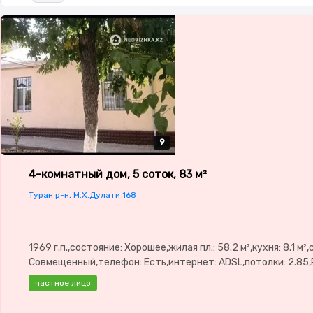
9
9
9
9
9
4-комнатный дом, 5 соток, 83 м²
Туран р-н, М.Х.Дулати 168
1969 г.п.,состояние: Хорошее,жилая пл.: 58.2 м²,кухня: 8.1 м²
Совмещенный,телефон: Есть,интернет: ADSL,потолки: 2.85
окнах,Навес,Баня,Сад,Хозпостройки
частное лицо