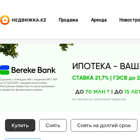
Продажа
Аренда
Новостро
Купить
Снять
Снять на долгий срок