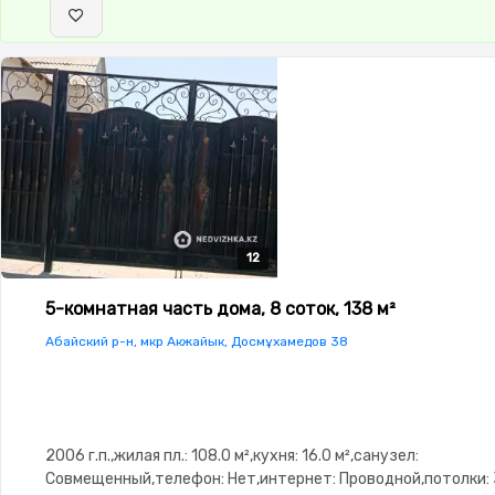
12
12
12
12
12
5-комнатная часть дома, 8 соток, 138 м²
Абайский р-н, мкр Акжайык, Досмұхамедов 38
2006 г.п.,жилая пл.: 108.0 м²,кухня: 16.0 м²,санузел:
Совмещенный,телефон: Нет,интернет: Проводной,потолки: 