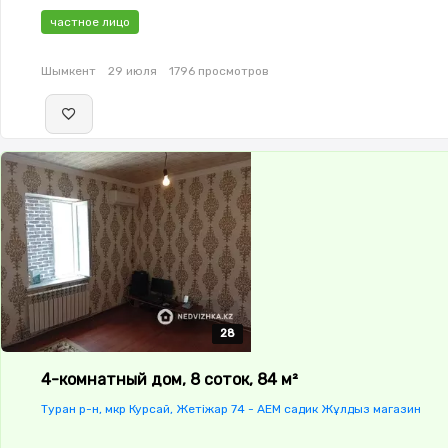
меблирована,Пластиковые
частное лицо
окна,Баня,Бассейн,Гараж,Сад,Веранда,Мангальная зона,Лет
Шымкент
29 июля
1796 просмотров
28
28
28
28
28
4-комнатный дом, 8 соток, 84 м²
Туран р-н, мкр Курсай, Жетіжар 74 - АЕМ садик Жұлдыз магазин