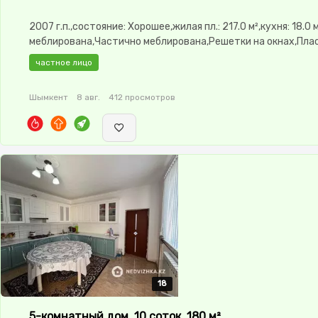
2007 г.п.,состояние: Хорошее,жилая пл.: 217.0 м²,кухня: 18.0
меблирована,Частично меблирована,Решетки на окнах,Пла
окна,Навес,Баня,Бассейн,Гараж,Сад,Хозпостройки,Летняя 
частное лицо
Шымкент
8 авг.
412 просмотров
18
18
18
18
18
5-комнатный дом, 10 соток, 180 м²