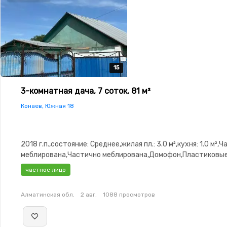
15
15
15
15
15
3-комнатная дача, 7 соток, 81 м²
Конаев, Южная 18
2018 г.п.,состояние: Среднее,жилая пл.: 3.0 м²,кухня: 1.0 м²,
меблирована,Частично меблирована,Домофон,Пластиковы
окна,Баня,Гараж,Сад,Хозпостройки
частное лицо
Алматинская обл.
2 авг.
1088 просмотров