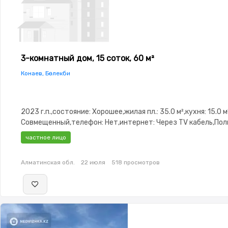
3-комнатный дом, 15 соток, 60 м²
Конаев, Бөлекби
2023 г.п.,состояние: Хорошее,жилая пл.: 35.0 м²,кухня: 15.0 м
Совмещенный,телефон: Нет,интернет: Через TV кабель,По
меблирована,Полностью меблирована,потолки: 2.9,Пласти
частное лицо
окна,Сад
Алматинская обл.
22 июля
518 просмотров