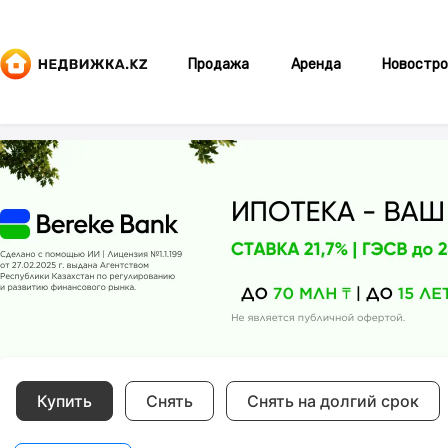
Продажа
Аренда
Новостро
Купить
Снять
Снять на долгий срок