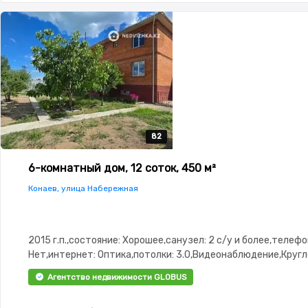
82
82
82
82
82
6-комнатный дом, 12 соток, 450 м²
Конаев, улица Набережная
2015 г.п.,состояние: Хорошее,санузел: 2 с/у и более,телефо
Нет,интернет: Оптика,потолки: 3.0,Видеонаблюдение,Круг
охрана,Пластиковые окна,Навес,Сад,Веранда,Хозпостройк
Агентство недвижимости GLOBUS