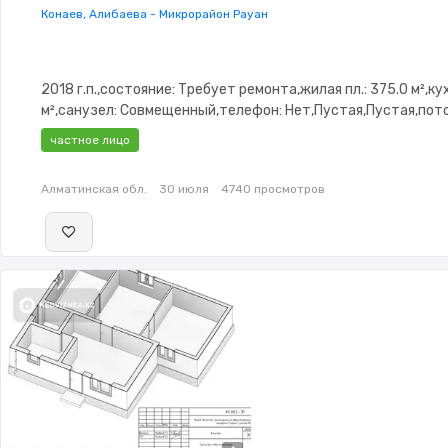
Конаев, Алибаева - Микрорайон Рауан
2018 г.п.,состояние: Требует ремонта,жилая пл.: 375.0 м²,кух
м²,санузел: Совмещенный,телефон: Нет,Пустая,Пустая,пото
2.9,Решетки на окнах,Пластиковые окна,Хозпостройки
частное лицо
Алматинская обл.
30 июля
4740 просмотров