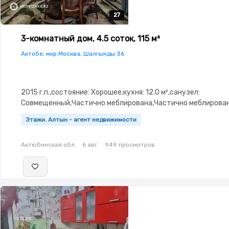
27
27
27
27
27
3-комнатный дом, 4.5 соток, 115 м²
Актобе, мкр Москва, Шалгынды 36
2015 г.п.,состояние: Хорошее,кухня: 12.0 м²,санузел:
Совмещенный,Частично меблирована,Частично меблирован
3.0
Этажи. Алтын - агент недвижимости
Актюбинская обл.
6 авг.
949 просмотров