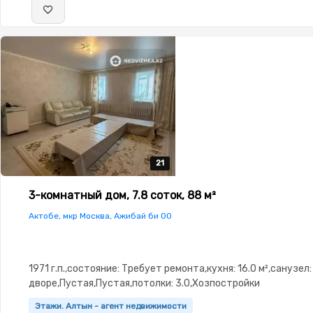
21
21
21
21
21
3-комнатный дом, 7.8 соток, 88 м²
Актобе, мкр Москва, Ажибай би 00
1971 г.п.,состояние: Требует ремонта,кухня: 16.0 м²,санузел:
дворе,Пустая,Пустая,потолки: 3.0,Хозпостройки
Этажи. Алтын - агент недвижимости