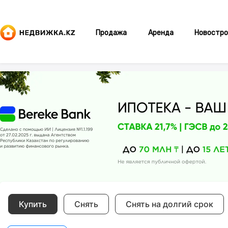
Продажа
Аренда
Новостро
Купить
Снять
Снять на долгий срок