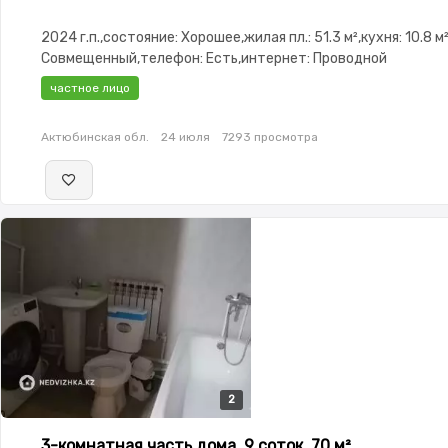
2024 г.п.,состояние: Хорошее,жилая пл.: 51.3 м²,кухня: 10.8 м
Совмещенный,телефон: Есть,интернет: Проводной
частное лицо
Актюбинская обл.
24 июля
7293 просмотра
2
2
3-комнатная часть дома, 9 соток, 70 м²