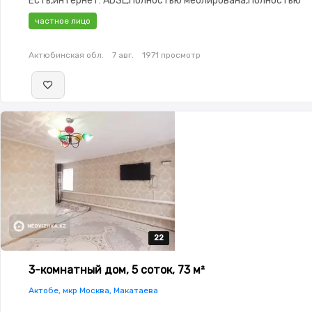
Есть,интернет: ADSL,Полностью меблирована,Полностью
меблирована,потолки: 3.0,Видеонаблюдение,Пластиковые
частное лицо
окна,Баня,Сад,Хозпостройки,Летняя кухня
Актюбинская обл.
7 авг.
1971 просмотр
22
22
22
22
22
3-комнатный дом, 5 соток, 73 м²
Актобе, мкр Москва, Макатаева