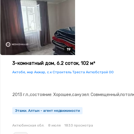
19
19
19
19
19
3-комнатный дом, 6.2 соток, 102 м²
Актобе, мкр Акжар, с.к Строитель Треста Актюбстрой 00
2013 г.п.,состояние: Хорошее,санузел: Совмещенный,потолк
Этажи. Алтын - агент недвижимости
Актюбинская обл.
8 июля
1833 просмотра