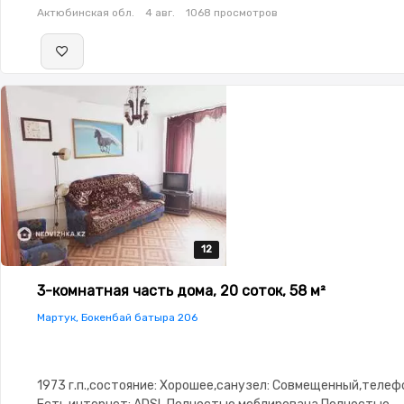
Актюбинская обл.
4 авг.
1068 просмотров
12
12
12
12
12
3-комнатная часть дома, 20 соток, 58 м²
Мартук, Бокенбай батыра 206
1973 г.п.,состояние: Хорошее,санузел: Совмещенный,телеф