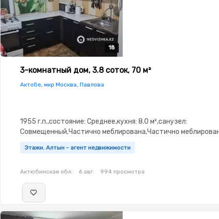
18
18
18
18
18
3-комнатный дом, 3.8 соток, 70 м²
Актобе, мкр Москва, Павлова
1955 г.п.,состояние: Среднее,кухня: 8.0 м²,санузел:
Совмещенный,Частично меблирована,Частично меблирован
3.0
Этажи. Алтын - агент недвижимости
Актюбинская обл.
6 авг.
994 просмотра