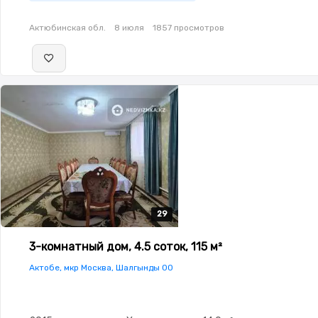
Актюбинская обл.
8 июля
1857 просмотров
29
29
29
29
29
3-комнатный дом, 4.5 соток, 115 м²
Актобе, мкр Москва, Шалгынды 00