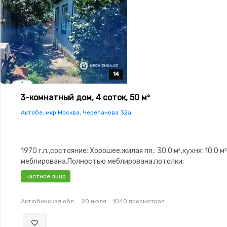
14
14
14
14
14
3-комнатный дом, 4 соток, 50 м²
Актобе, мкр Москва, Черепанова 32а
1970 г.п.,состояние: Хорошее,жилая пл.: 30.0 м²,кухня: 10.0 
меблирована,Полностью меблирована,потолки:
2.9,Видеонаблюдение,Гараж,Сад,Веранда,Хозпостройки
частное лицо
Актюбинская обл.
20 июля
1040 просмотров