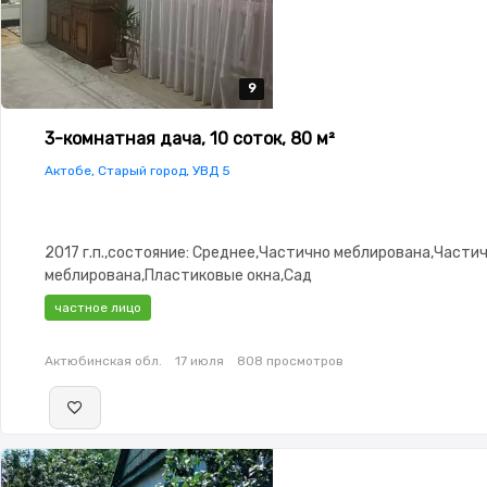
9
9
9
9
9
3-комнатная дача, 10 соток, 80 м²
Актобе, Старый город, УВД 5
2017 г.п.,состояние: Среднее,Частично меблирована,Части
меблирована,Пластиковые окна,Сад
частное лицо
Актюбинская обл.
17 июля
808 просмотров