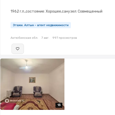
1962 г.п.,состояние: Хорошее,санузел: Совмещенный
Этажи. Алтын - агент недвижимости
Актюбинская обл.
7 авг.
997 просмотров
13
13
13
13
13