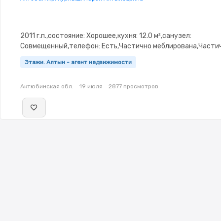
2011 г.п.,состояние: Хорошее,кухня: 12.0 м²,санузел:
Совмещенный,телефон: Есть,Частично меблирована,Части
меблирована,потолки: 3.1,Пластиковые окна
Этажи. Алтын - агент недвижимости
Актюбинская обл.
19 июля
2877 просмотров