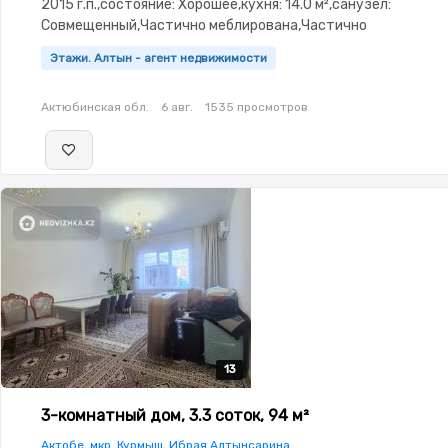
2015 г.п.,состояние: Хорошее,кухня: 14.0 м²,санузел:
Совмещенный,Частично меблирована,Частично
меблирована,Видеонаблюдение
Этажи. Алтын - агент недвижимости
Актюбинская обл.
6 авг.
1535 просмотров
13
13
13
13
13
3-комнатный дом, 3.3 соток, 94 м²
Актобе, мкр. Курмыш, Ибрая Алтынсарина