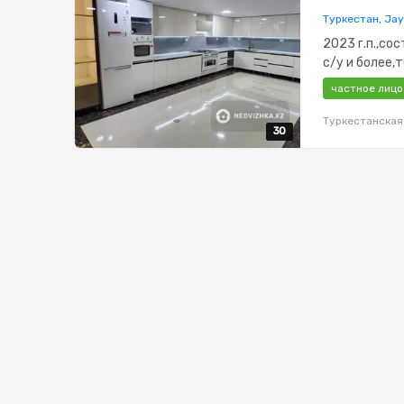
Туркестан, Jay
2023 г.п.,сос
с/у и более
меблирована,
частное лицо
Туркестанская
30
30
30
30
30