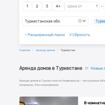
1
2
3
4+
-
Турк
Туркестанская обл.
Расширенный поиск
Сбросить
Главная
Аренда домов
Туркестан
Аренда домов в Туркестане
Новые 
Аренда домов в Туркестане на Недвижка.kz — актуальные об
напрямую, без посредников.
8-комнатны