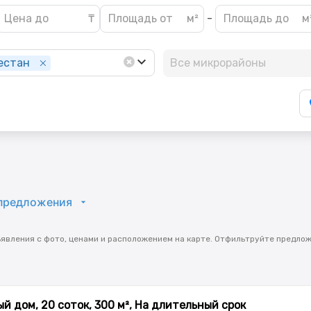
-
естан
Все микрорайоны
предложения
ъявления с фото, ценами и расположением на карте. Отфильтруйте предло
й дом, 20 соток, 300 м², На длительный срок