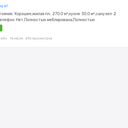
iq 67
тояние: Хорошее,жилая пл.: 270.0 м²,кухня: 30.0 м²,санузел: 2
,телефон: Нет,Полностью меблирована,Полностью
потолки: 3.1,Пластиковые окна,Навес,Хозпостройки
 обл.
16 июля
676 просмотров