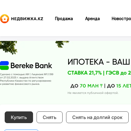
Продажа
Аренда
Новостро
Купить
Снять
Снять на долгий срок