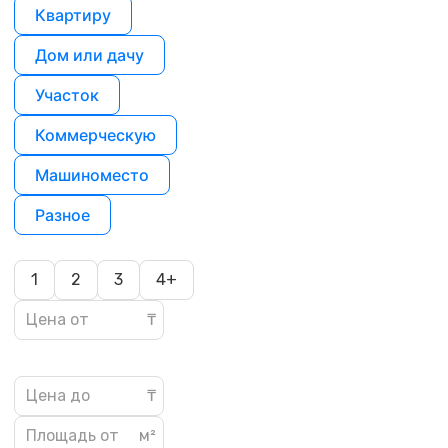
Квартиру
Дом или дачу
Участок
Коммерческую
Машиноместо
Разное
1
2
3
4+