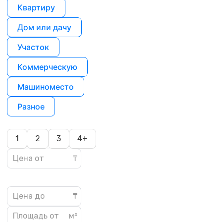
Квартиру
Дом или дачу
Участок
Коммерческую
Машиноместо
Разное
1
2
3
4+