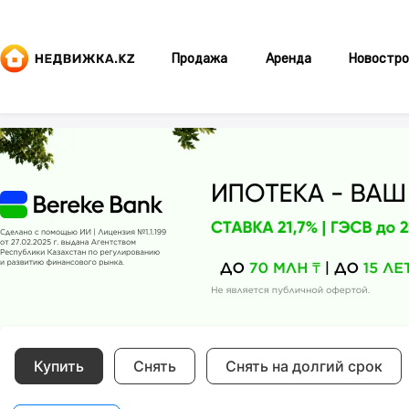
Продажа
Аренда
Новостро
Купить
Снять
Снять на долгий срок