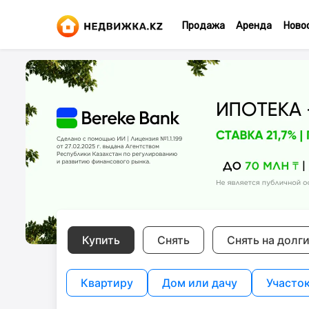
Продажа
Аренда
Ново
Купить
Снять
Снять на долг
Квартиру
Дом или дачу
Участо