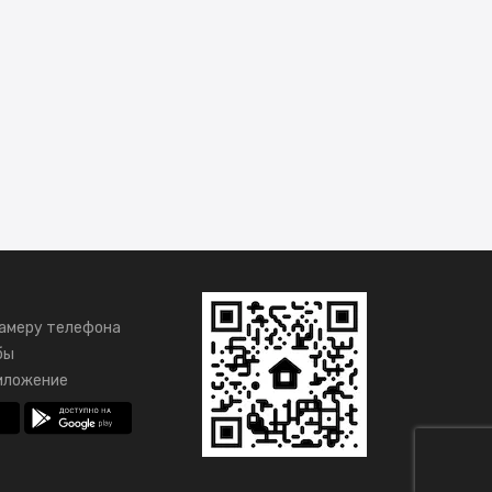
амеру телефона
бы
иложение