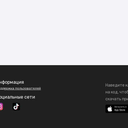
нформация
Наведите к
ддержка пользователей
на код, что
оциальные сети
скачать пр