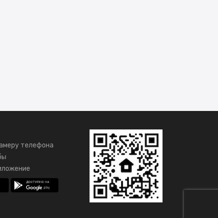
амеру телефона
бы
иложение