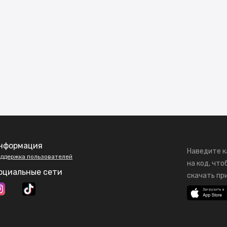
нформация
Наведите к
ддержка пользователей
на код, что
оциальные сети
скачать пр