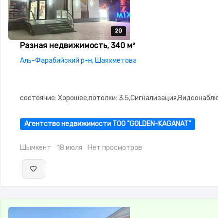
20
20
20
20
20
Разная недвижимость, 340 м²
Аль-Фарабийский р-н, Шаяхметова
состояние: Хорошее,потолки: 3.5,Сигнализация,Видеонабл
Агентство недвижимости ТОО "GOLDEN-KAGANAT"
Шымкент
18 июля
Нет просмотров