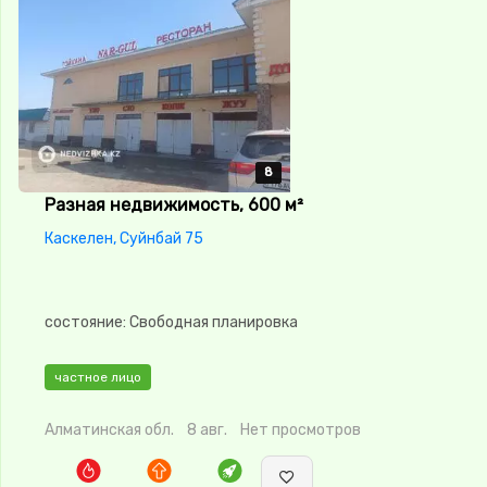
8
8
8
8
8
Разная недвижимость, 600 м²
Каскелен, Суйнбай 75
состояние: Свободная планировка
частное лицо
Алматинская обл.
8 авг.
Нет просмотров