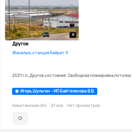
9
9
9
9
9
Другое
Жаналык, станция Кайрат 9
2021 г.п.,Другое,состояние: Свободная планировка,потолки:
Игорь Шульгин - ИП Байтелесова В.В.
Алматинская обл.
21 ноя.
Нет просмотров