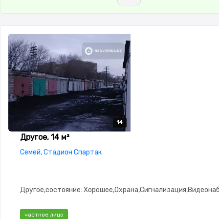
14
14
14
14
14
Другое, 14 м²
Семей, Стадион Спартак
Другое,состояние: Хорошее,Охрана,Сигнализация,Видеон
частное лицо