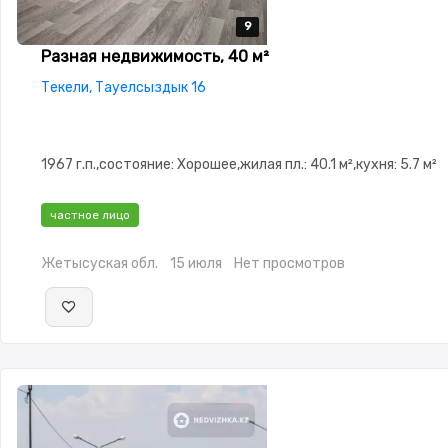
9
9
9
9
9
Разная недвижимость, 40 м²
Текели, Тауелсыздык 16
1967 г.п.,состояние: Хорошее,жилая пл.: 40.1 м²,кухня: 5.7 м²
частное лицо
Жетысуская обл.
15 июля
Нет просмотров