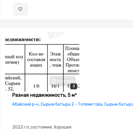
3
3
3
Разная недвижимость, 5 м²
Абайский р-н, Сырым батыра 2 - Толеметова, Сырым батыр
2022 г.п.,состояние: Хорошее