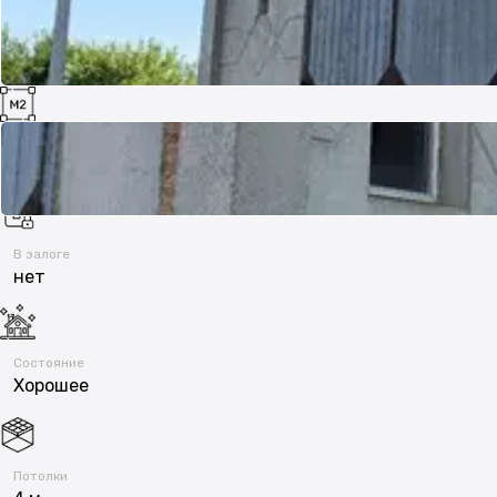
Площадь
135 м²
В залоге
нет
Состояние
Хорошее
Потолки