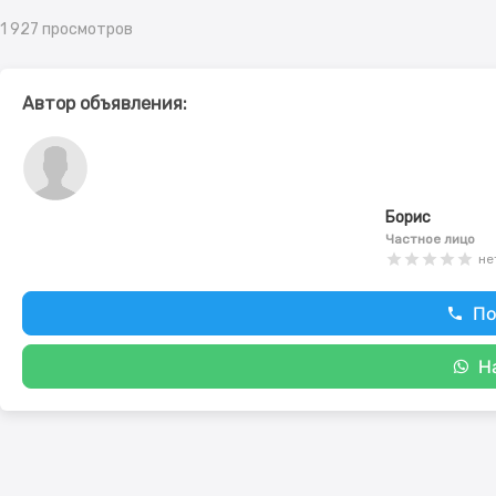
1 927 просмотров
Автор объявления:
Борис
Частное лицо
не
По
Н