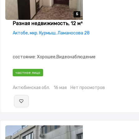
5
5
5
5
5
Разная недвижимость, 12 м²
Актобе, мкр. Курмыш, Ламаносова 28
состояние: Хорошее,Видеонаблюдение
частное лицо
Актюбинская обл.
16 мая
Нет просмотров