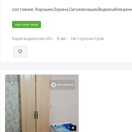
состояние: Хорошее,Охрана,Сигнализация,Видеонаблюден
частное лицо
Карагандинская обл.
4 авг.
Нет просмотров
4
4
4
4