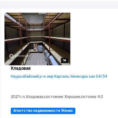
14
14
14
14
14
Кладовая
Наурызбайский р-н, мкр Каргалы, Кенесары хан 54/34
2021 г.п.,Кладовая,состояние: Хорошее,потолки: 4.0
Агентство недвижимости Женис