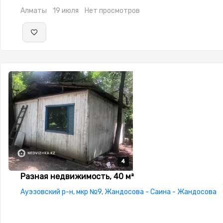
Алматы
19 июля
Нет просмотров
4
4
4
4
Разная недвижимость, 40 м²
Ауэзовский р-н, мкр №9, Жандосова - Саина - Жандосова