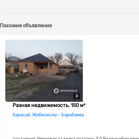
Похожие объявления
2
2
Разная недвижимость, 150 м²
Карасай, Жибекжолы - Барибаева
состояние: Черновая отделка,потолки: 3.0,Видеонаблюден