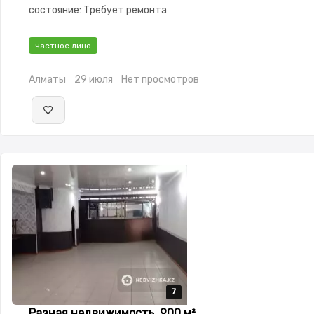
состояние: Требует ремонта
частное лицо
Алматы
29 июля
Нет просмотров
7
7
7
7
7
Разная недвижимость, 900 м²