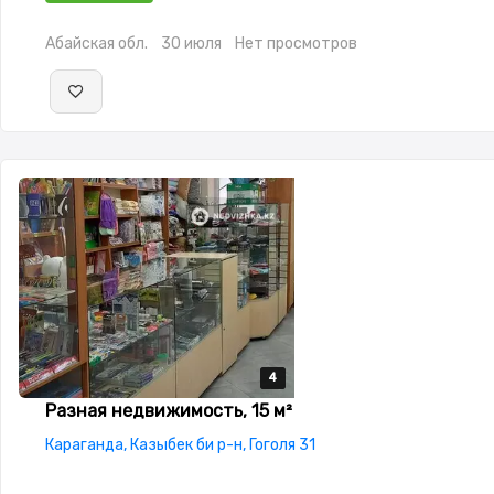
Абайская обл.
30 июля
Нет просмотров
4
4
4
4
Разная недвижимость, 15 м²
Караганда, Казыбек би р-н, Гоголя 31