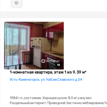
14
14
14
14
14
1-комнатная квартира, этаж 1 из 9, 39 м²
Усть-Каменогорск, ул. Наб.им.Славского д.54
1984 г.п.,состояние: Хорошее,кухня: 8.0 м²,санузел:
Раздельный,интернет: Проводной,Частично меблирована,