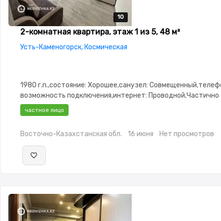
10
10
10
10
10
2-комнатная квартира, этаж 1 из 5, 48 м²
Усть-Каменогорск, Космическая
1980 г.п.,состояние: Хорошее,санузел: Совмещенный,телеф
возможность подключения,интернет: Проводной,Частично
меблирована,Частично меблирована,Решетки на
частное лицо
окнах,Домофон,Видеонаблюдение,Неугловая,Улучшенная,
изолированы,Новая сантехника,Счётчики,Тихий двор
Восточно-Казахстанская обл.
16 июня
Нет просмотров