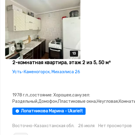
13
13
13
13
13
2-комнатная квартира, этаж 2 из 5, 50 м²
Усть-Каменогорск, Михаэлиса 26
1978 г.п.,состояние: Хорошее,санузел:
Раздельный,Домофон,Пластиковые окна,Неугловая,Комнат
изолированы,Счётчики,Тихий двор,Удобно под коммерцию
Лопатникова Марина - Ukarielt
Восточно-Казахстанская обл.
26 июля
Нет просмотров