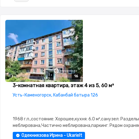
16
16
16
16
16
3-комнатная квартира, этаж 4 из 5, 60 м²
Усть-Каменогорск, Кабанбай батыра 126
1968 г.п.,состояние: Хорошее,кухня: 6.0 м²,санузел: Разде
меблирована,Частично меблирована,паркинг: Рядом охраня
стоянка,Домофон,Видеонаблюдение,Неугловая,Новая
Одекниязова Ирина - Ukarielt
сантехника,Кладовка,Счётчики,Тихий двор