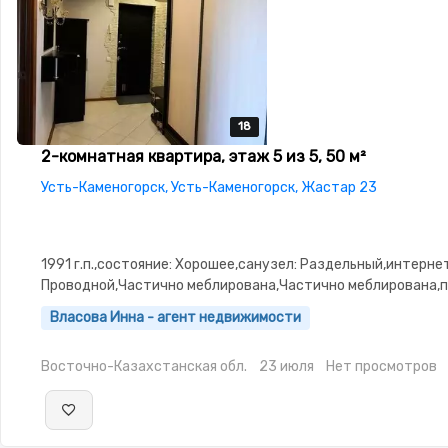
18
18
18
18
18
2-комнатная квартира, этаж 5 из 5, 50 м²
Усть-Каменогорск, Усть-Каменогорск, Жастар 23
1991 г.п.,состояние: Хорошее,санузел: Раздельный,интернет
Проводной,Частично меблирована,Частично меблирована,п
Паркинг,Домофон,Неугловая,Улучшенная,Комнаты
Власова Инна - агент недвижимости
изолированы,Встроенная кухня,Новая сантехника,Счётчик
Восточно-Казахстанская обл.
23 июля
Нет просмотров