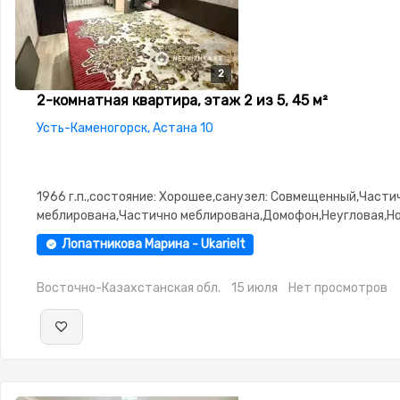
2
2
2-комнатная квартира, этаж 2 из 5, 45 м²
Усть-Каменогорск, Астана 10
1966 г.п.,состояние: Хорошее,санузел: Совмещенный,Части
меблирована,Частично меблирована,Домофон,Неугловая,Н
сантехника,Счётчики,Тихий двор
Лопатникова Марина - Ukarielt
Восточно-Казахстанская обл.
15 июля
Нет просмотров