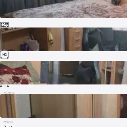
Комнат
2
Площадь
53 м²
Жилая
51.8 м²
Кухня