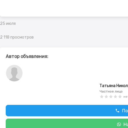
25 июля
2 118 просмотров
Автор объявления:
Татьяна Нико
Частное лицо
не
По
Н