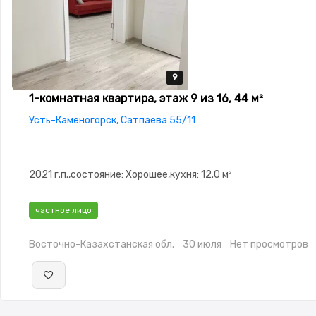
9
9
9
9
9
1-комнатная квартира, этаж 9 из 16, 44 м²
Усть-Каменогорск, Сатпаева 55/11
2021 г.п.,состояние: Хорошее,кухня: 12.0 м²
частное лицо
Восточно-Казахстанская обл.
30 июля
Нет просмотров