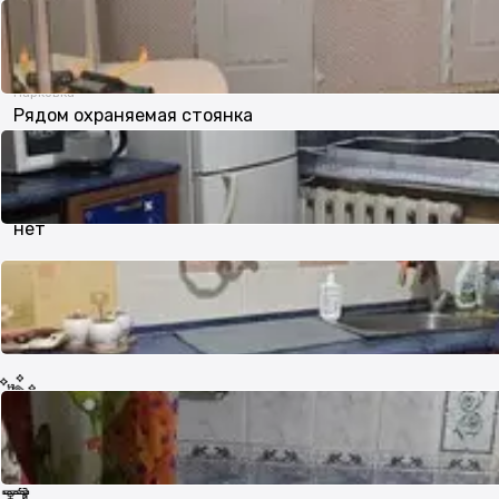
9 м²
Парковка
Рядом охраняемая стоянка
В залоге
нет
Тип дома
Панельный
Состояние
Хорошее