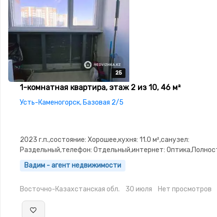
25
25
25
25
25
1-комнатная квартира, этаж 2 из 10, 46 м²
Усть-Каменогорск, Базовая 2/5
2023 г.п.,состояние: Хорошее,кухня: 11.0 м²,санузел:
Раздельный,телефон: Отдельный,интернет: Оптика,Полно
меблирована,Полностью меблирована,потолки: 3.2,паркинг:
Вадим - агент недвижимости
Паркинг,Домофон,Видеонаблюдение,Пластиковые
окна,Неугловая,Улучшенная,Комнаты изолированы,Встроен
Восточно-Казахстанская обл.
30 июля
Нет просмотров
кухня,Новая сантехника,Кладовка,Счётчики