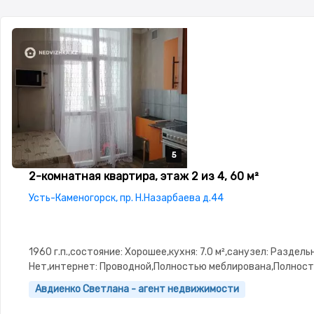
5
5
5
5
5
2-комнатная квартира, этаж 2 из 4, 60 м²
Усть-Каменогорск, пр. Н.Назарбаева д.44
1960 г.п.,состояние: Хорошее,кухня: 7.0 м²,санузел: Раздел
Нет,интернет: Проводной,Полностью меблирована,Полнос
меблирована,потолки: 3.0,Домофон,Пластиковые
Авдиенко Светлана - агент недвижимости
окна,Неугловая,Комнаты изолированы,Встроенная кухня,Но
сантехника,Кладовка,Счётчики