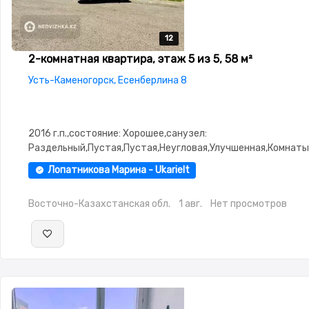
12
12
12
12
12
2-комнатная квартира, этаж 5 из 5, 58 м²
Усть-Каменогорск, Есенберлина 8
2016 г.п.,состояние: Хорошее,санузел:
Раздельный,Пустая,Пустая,Неугловая,Улучшенная,Комнаты
изолированы,Тихий двор,Удобно под коммерцию
Лопатникова Марина - Ukarielt
Восточно-Казахстанская обл.
1 авг.
Нет просмотров