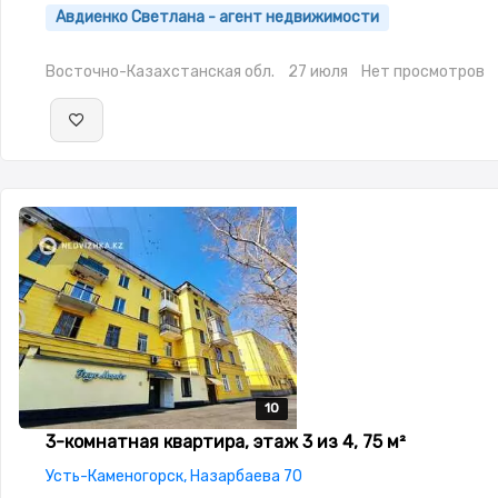
меблирована,Домофон,Видеонаблюдение,Пластиковые
Авдиенко Светлана - агент недвижимости
окна,Неугловая,Улучшенная,Комнаты изолированы,Встроен
кухня,Новая сантехника,Кладовка,Счётчики
Восточно-Казахстанская обл.
27 июля
Нет просмотров
10
10
10
10
10
3-комнатная квартира, этаж 3 из 4, 75 м²
Усть-Каменогорск, Назарбаева 70