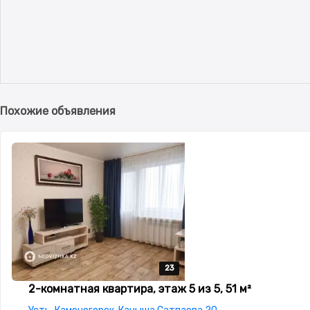
Похожие объявления
23
23
23
23
23
2-комнатная квартира, этаж 5 из 5, 51 м²