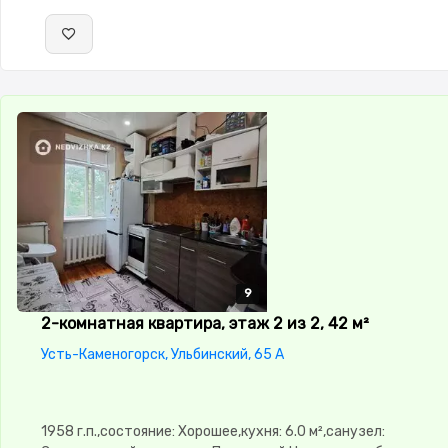
9
9
9
9
9
2-комнатная квартира, этаж 2 из 2, 42 м²
Усть-Каменогорск, Ульбинский, 65 А
1958 г.п.,состояние: Хорошее,кухня: 6.0 м²,санузел: