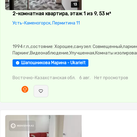
13
13
13
13
13
2-комнатная квартира, этаж 1 из 9, 53 м²
Усть-Каменогорск, Пермитина 11
1994 г.п.,состояние: Хорошее,санузел: Совмещенный,паркин
Паркинг,Видеонаблюдение,Улучшенная,Комнаты изолирова
студия,Счётчики,Тихий двор
Шапошникова Марина - Ukarielt
Восточно-Казахстанская обл.
6 авг.
Нет просмотров