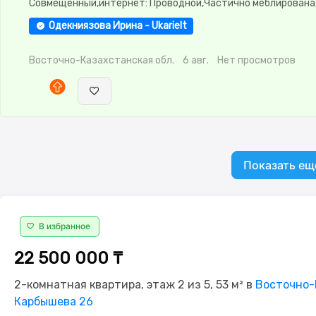
Совмещенный,интернет: Проводной,Частично меблирована
меблирована,потолки: 3.0,Домофон,Пластиковые окна,Неуг
Одекниязова Ирина - Ukarielt
Восточно-Казахстанская обл.
6 авг.
Нет просмотров
Показать ещ
В избранное
22 500 000 ₸
2-комнатная квартира, этаж 2 из 5, 53 м² в
Восточно-К
Карбышева 26