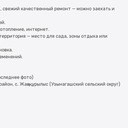
а, свежий качественный ремонт — можно заехать и
ей.
 отопление, интернет.
территория — место для сада, зоны отдыха или
новка.
еменений.
оследнее фото)
айон, с. Жаңақұрылыс (Узынагашский сельский округ)
: