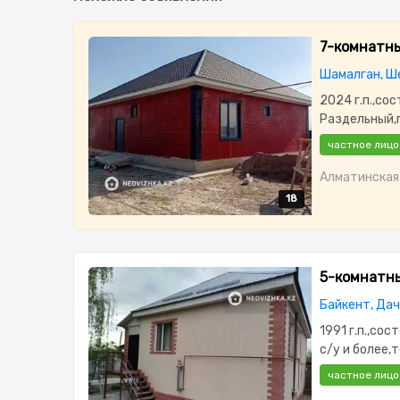
7-комнатный
Шамалган, Ше
2024 г.п.,сос
Раздельный,п
частное лицо
Алматинская 
18
18
18
18
18
5-комнатный
Байкент, Дач
1991 г.п.,сос
с/у и более,
меблирована
частное лицо
окна,Баня,Са