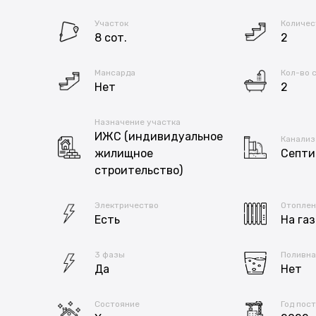
Участок
Количес
8 сот.
2
Мансарда
Кол-во 
Нет
2
Назначение участка
ИЖС (индивидуальное
Канализ
жилищное
Септи
строительство)
Электричество
Отоплен
Есть
На газ
3 фазы
Поливна
Да
Нет
Состояние
Год пос