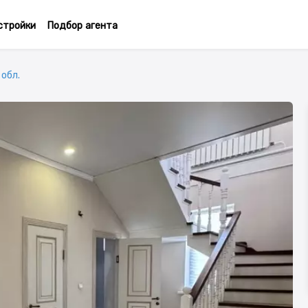
стройки
Подбор агента
 обл.