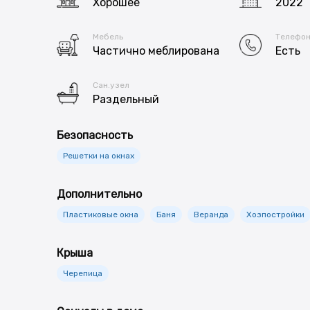
Хорошее
2022
Мебель
Телефо
Частично меблирована
Есть
Сан.узел
Раздельный
Безопасность
Решетки на окнах
Дополнительно
Пластиковые окна
Баня
Веранда
Хозпостройки
Крыша
Черепица