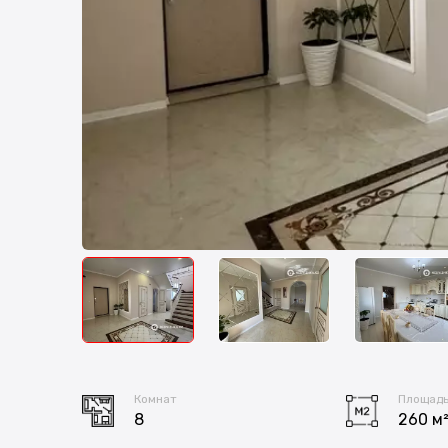
Комнат
Площад
8
260 м