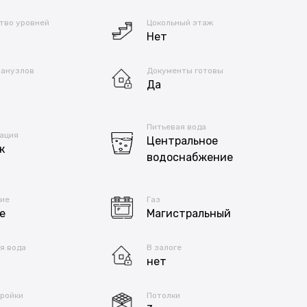
тво уровней
Цокольный этаж
Нет
санузлов
Документы готовы
Да
Питьевая вода
ация
Центральное
к
водоснабжение
ие
Газ
е
Магистральный
я вода
В залоге
нет
тройки
Потолки