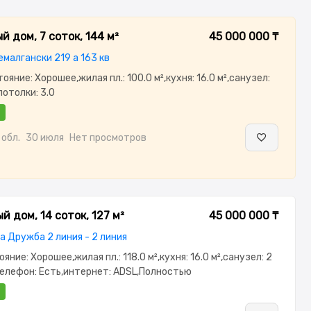
 дом, 7 соток, 144 м²
45 000 000 ₸
малгански 219 а 163 кв
тояние: Хорошее,жилая пл.: 100.0 м²,кухня: 16.0 м²,санузел:
отолки: 3.0
обл.
30 июля
Нет просмотров
 дом, 14 соток, 127 м²
45 000 000 ₸
а Дружба 2 линия - 2 линия
тояние: Хорошее,жилая пл.: 118.0 м²,кухня: 16.0 м²,санузел: 2
телефон: Есть,интернет: ADSL,Полностью
,Полностью меблирована,потолки: 3.0,Пластиковые
уна,Бассейн,Гараж,Сад,Хозпостройки,Мангальная