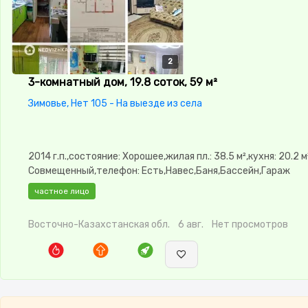
2
2
3-комнатный дом, 19.8 соток, 59 м²
Зимовье, Нет 105 - На выезде из села
2014 г.п.,состояние: Хорошее,жилая пл.: 38.5 м²,кухня: 20.2 м
Совмещенный,телефон: Есть,Навес,Баня,Бассейн,Гараж
частное лицо
Восточно-Казахстанская обл.
6 авг.
Нет просмотров