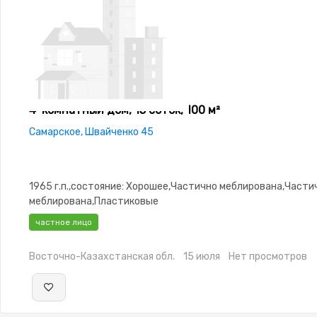
4-комнатный дом, 15 соток, 100 м²
Самарское, Швайченко 45
1965 г.п.,состояние: Хорошее,Частично меблирована,Части
меблирована,Пластиковые
окна,Навес,Баня,Гараж,Сад,Веранда,Хозпостройки,Летняя 
частное лицо
Восточно-Казахстанская обл.
15 июля
Нет просмотров