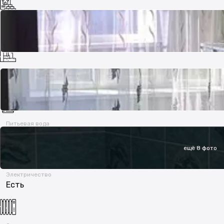
Назначение участка
ИЖС (индивидуальное жилищное строительство)
Канализация
Септик
Питьевая вода
Центральное водоснабжение
ещё 8 фото
Электричество
Есть