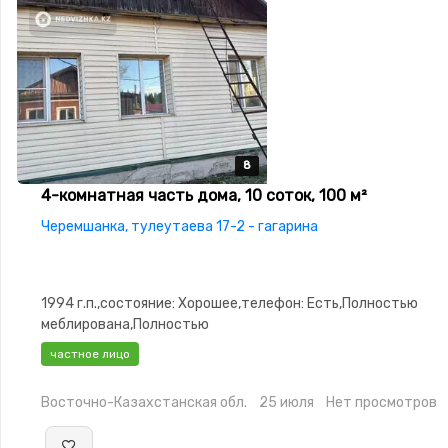
8
8
8
8
8
4-комнатная часть дома, 10 соток, 100 м²
Черемшанка, тулеутаева 17-2 - гагарина
1994 г.п.,состояние: Хорошее,телефон: Есть,Полностью
меблирована,Полностью
меблирована,Домофон,Навес,Баня,Гараж,Сад,Хозпостройк
частное лицо
Восточно-Казахстанская обл.
25 июля
Нет просмотров