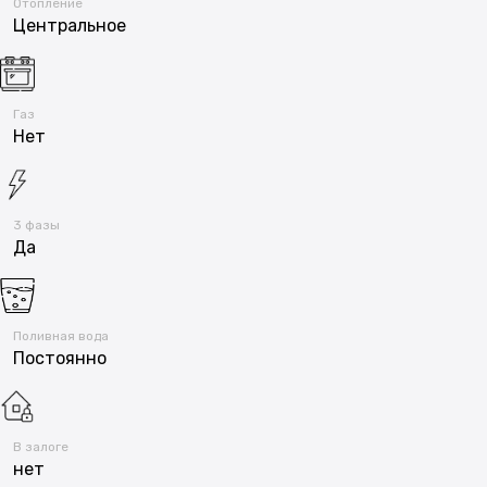
Отопление
Центральное
Газ
Нет
3 фазы
Да
Поливная вода
Постоянно
В залоге
нет