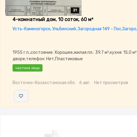
21
21
21
21
21
4-комнатный дом, 10 соток, 60 м²
Усть-Каменогорск, Ульбинский, Загородная 149 - Пос.Загор
1955 г.п.,состояние: Хорошее,жилая пл.: 39.7 м²,кухня: 15.0 м
дворе,телефон: Нет,Пластиковые
окна,Навес,Баня,Гараж,Сад,Веранда,Хозпостройки,Летняя 
частное лицо
Восточно-Казахстанская обл.
6 авг.
Нет просмотров