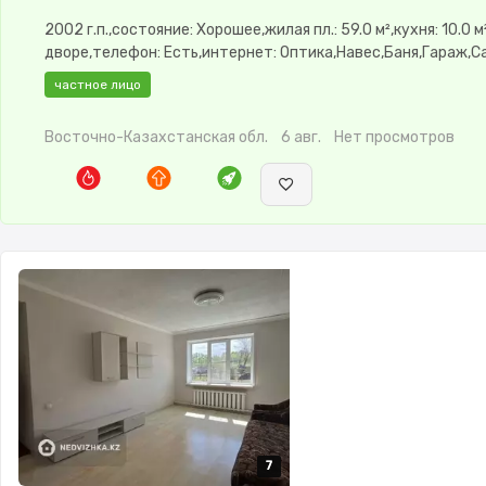
2002 г.п.,состояние: Хорошее,жилая пл.: 59.0 м²,кухня: 10.0 м
дворе,телефон: Есть,интернет: Оптика,Навес,Баня,Гараж,С
частное лицо
Восточно-Казахстанская обл.
6 авг.
Нет просмотров
7
7
7
7
7