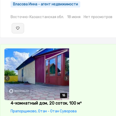
Оптика,Домофон,Сигнализация,Баня,Гараж,Сад,Хозпострой
Власова Инна - агент недвижимости
Восточно-Казахстанская обл.
18 июня
Нет просмотров
15
15
15
15
15
4-комнатный дом, 20 соток, 100 м²
Прапорщиково, Отан - Отан Суворова