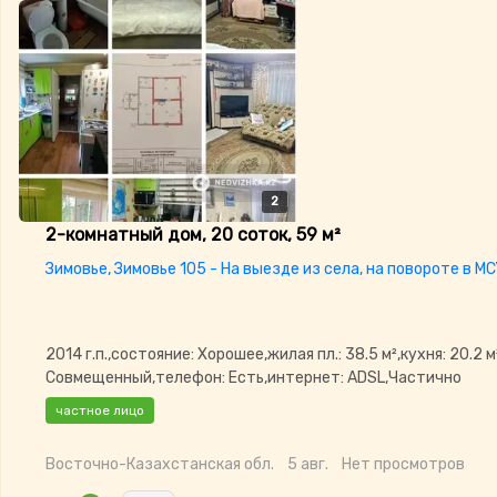
2
2
2-комнатный дом, 20 соток, 59 м²
Зимовье, Зимовье 105 - На выезде из села, на повороте в МС
2014 г.п.,состояние: Хорошее,жилая пл.: 38.5 м²,кухня: 20.2 м
Совмещенный,телефон: Есть,интернет: ADSL,Частично
меблирована,Частично
частное лицо
меблирована,Навес,Баня,Сауна,Бассейн,Гараж,Веранда,Хо
Восточно-Казахстанская обл.
5 авг.
Нет просмотров