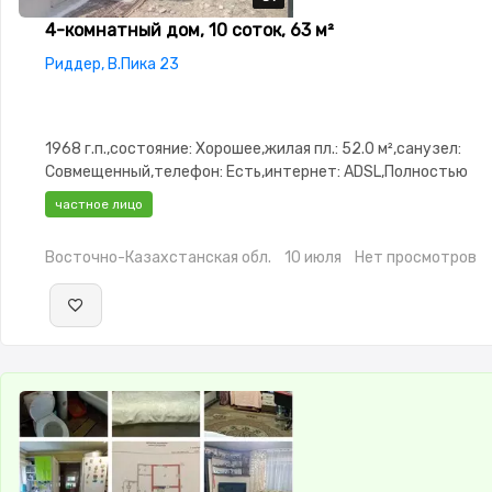
4-комнатный дом, 10 соток, 63 м²
Риддер, В.Пика 23
1968 г.п.,состояние: Хорошее,жилая пл.: 52.0 м²,санузел:
Совмещенный,телефон: Есть,интернет: ADSL,Полностью
меблирована,Полностью
частное лицо
меблирована,Видеонаблюдение,Навес,Веранда,Хозпостро
Восточно-Казахстанская обл.
10 июля
Нет просмотров