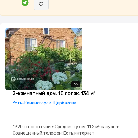
15
15
15
15
15
3-комнатный дом, 10 соток, 134 м²
Усть-Каменогорск, Щербакова
1990 г.п.,состояние: Среднее,кухня: 11.2 м²,санузел:
Совмещенный,телефон: Есть,интернет: