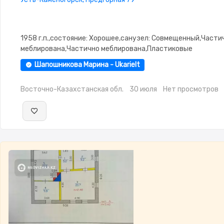
1958 г.п.,состояние: Хорошее,санузел: Совмещенный,Части
меблирована,Частично меблирована,Пластиковые
окна,Навес,Баня,Сад,Веранда,Хозпостройки
Шапошникова Марина - Ukarielt
Восточно-Казахстанская обл.
30 июля
Нет просмотров