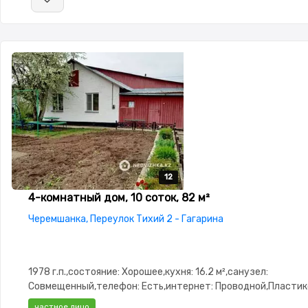
12
12
12
12
12
4-комнатный дом, 10 соток, 82 м²
Черемшанка, Переулок Тихий 2 - Гагарина
1978 г.п.,состояние: Хорошее,кухня: 16.2 м²,санузел:
Совмещенный,телефон: Есть,интернет: Проводной,Пласти
окна,Баня,Сауна,Гараж,Хозпостройки,Мангальная зона,Дет
частное лицо