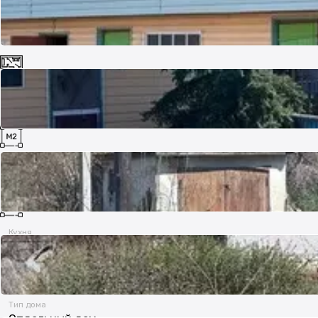
Комнат
4
Площадь
165.5 м²
Кухня
10.8 м²
Тип дома