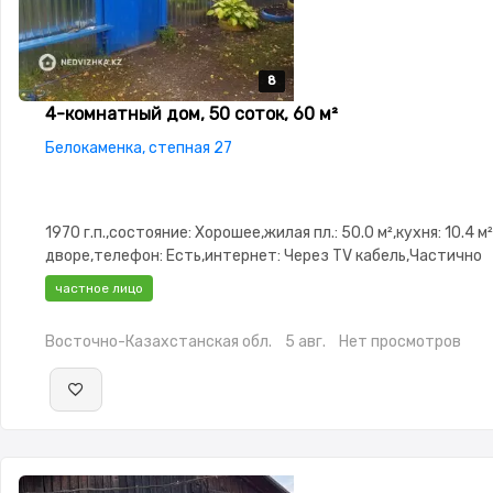
8
8
8
8
8
4-комнатный дом, 50 соток, 60 м²
Белокаменка, степная 27
1970 г.п.,состояние: Хорошее,жилая пл.: 50.0 м²,кухня: 10.4 м
дворе,телефон: Есть,интернет: Через TV кабель,Частично
меблирована,Частично меблирована,Пластиковые
частное лицо
окна,Баня,Сад,Веранда,Хозпостройки
Восточно-Казахстанская обл.
5 авг.
Нет просмотров