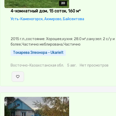
20
20
20
20
20
4-комнатный дом, 15 соток, 160 м²
Усть-Каменогорск, Ахмирово, Байсеитова
2015 г.п.,состояние: Хорошее,кухня: 28.0 м²,санузел: 2 с/у и
более,Частично меблирована,Частично
меблирована,Навес,Баня,Сауна,Гараж,Сад
Токарева Элеонора - Ukarielt
Восточно-Казахстанская обл.
5 авг.
Нет просмотров