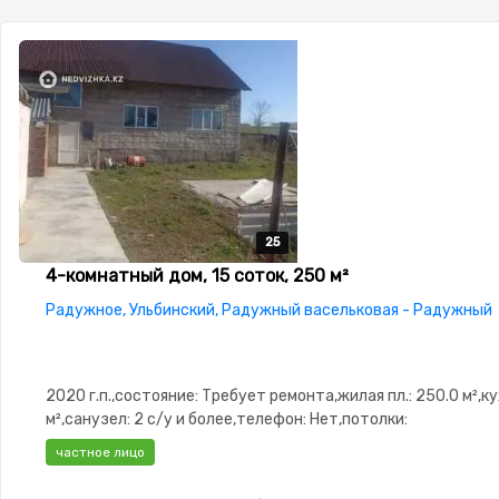
25
25
25
25
25
4-комнатный дом, 15 соток, 250 м²
Радужное, Ульбинский, Радужный васельковая - Радужный
2020 г.п.,состояние: Требует ремонта,жилая пл.: 250.0 м²,ку
м²,санузел: 2 с/у и более,телефон: Нет,потолки:
2.9,Видеонаблюдение,Пластиковые окна,Баня,Гараж,Сад,3 
частное лицо