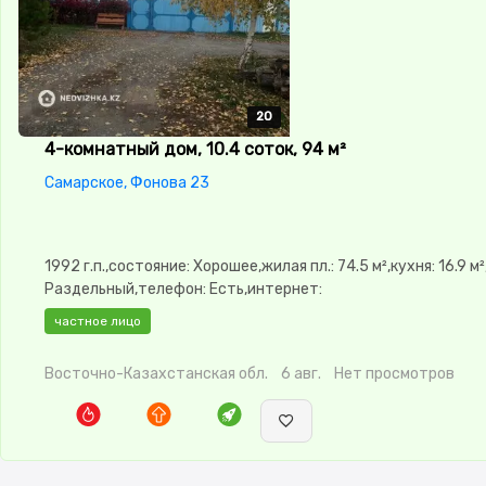
20
20
20
20
20
4-комнатный дом, 10.4 соток, 94 м²
Самарское, Фонова 23
1992 г.п.,состояние: Хорошее,жилая пл.: 74.5 м²,кухня: 16.9 м
Раздельный,телефон: Есть,интернет:
Проводной,Навес,Баня,Гараж,Сад,Веранда,Хозпостройки,3
частное лицо
Восточно-Казахстанская обл.
6 авг.
Нет просмотров