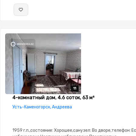
11
11
11
11
11
4-комнатный дом, 4.6 соток, 63 м²
Усть-Каменогорск, Андреева
1959 г.п.,состояние: Хорошее,санузел: Во дворе,телефон: 