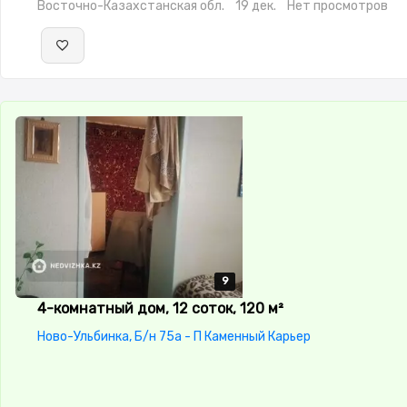
Восточно-Казахстанская обл.
19 дек.
Нет просмотров
9
9
9
9
9
4-комнатный дом, 12 соток, 120 м²
Ново-Ульбинка, Б/н 75а - П Каменный Карьер