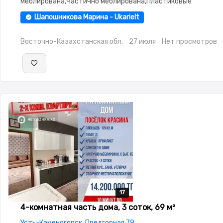
меблирована,Частично меблирована,Пластиковые
окна,Навес,Баня,Гараж,Сад,Веранда,Хозпостройки,Летняя 
Шапошникова Марина - Ukarielt
Восточно-Казахстанская обл.
27 июля
Нет просмотров
17
17
17
17
17
4-комнатная часть дома, 3 соток, 69 м²
Усть-Каменогорск, Предгорная 79