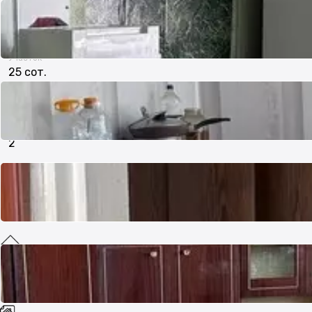
Отдельный дом
Участок
25 сот.
Количество уровней
2
Мансарда
Да
Документы готовы
Да