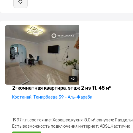
12
12
12
12
12
2-комнатная квартира, этаж 2 из 11, 48 м²
Костанай, Темирбаева 39 - Аль-Фараби
1997 г.п.,состояние: Хорошее,кухня: 8.0 м²,санузел: Раздел
Есть возможность подключения,интернет: ADSL,Частично
меблирована,Частично меблирована,Решетки на