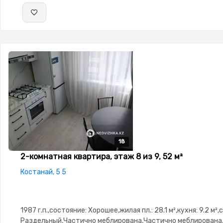
18
18
18
18
18
2-комнатная квартира, этаж 8 из 9, 52 м²
Костанай, 5 5
1987 г.п.,состояние: Хорошее,жилая пл.: 28.1 м²,кухня: 9.2 м²,
Раздельный,Частично меблирована,Частично меблирована,