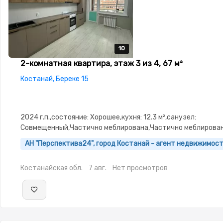
10
10
10
10
10
2-комнатная квартира, этаж 3 из 4, 67 м²
Костанай, Береке 15
2024 г.п.,состояние: Хорошее,кухня: 12.3 м²,санузел:
Совмещенный,Частично меблирована,Частично меблирова
АН "Перспектива24", город Костанай - агент недвижимос
Костанайская обл.
7 авг.
Нет просмотров