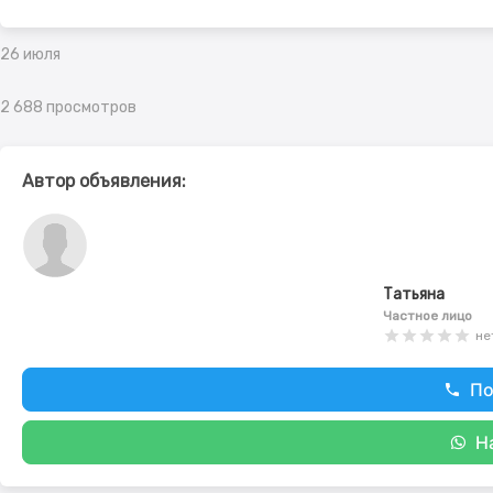
26 июля
2 688 просмотров
Автор объявления:
Татьяна
Частное лицо
не
По
Н