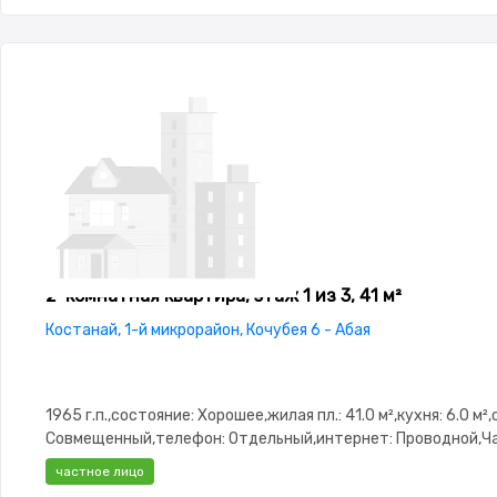
2-комнатная квартира, этаж 1 из 3, 41 м²
Костанай, 1-й микрорайон, Кочубея 6 - Абая
1965 г.п.,состояние: Хорошее,жилая пл.: 41.0 м²,кухня: 6.0 м²
Совмещенный,телефон: Отдельный,интернет: Проводной,Ч
меблирована,Частично меблирована,паркинг: Паркинг,Реше
частное лицо
окнах,Домофон,Кодовый замок,Видеодомофон,Пластиковы