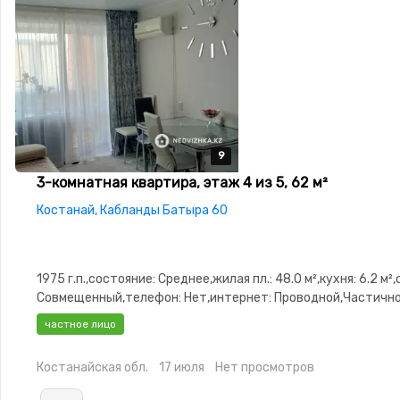
9
9
9
9
9
3-комнатная квартира, этаж 4 из 5, 62 м²
Костанай, Кабланды Батыра 60
1975 г.п.,состояние: Среднее,жилая пл.: 48.0 м²,кухня: 6.2 м²
Совмещенный,телефон: Нет,интернет: Проводной,Частичн
меблирована,Частично меблирована,Домофон
частное лицо
Костанайская обл.
17 июля
Нет просмотров