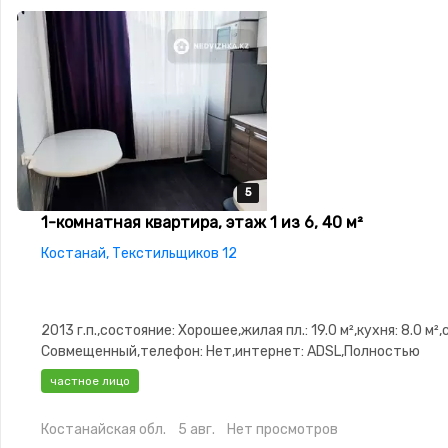
5
5
5
5
5
1-комнатная квартира, этаж 1 из 6, 40 м²
Костанай, Текстильщиков 12
2013 г.п.,состояние: Хорошее,жилая пл.: 19.0 м²,кухня: 8.0 м²
Совмещенный,телефон: Нет,интернет: ADSL,Полностью
меблирована,Полностью меблирована,Домофон,Неугловая
частное лицо
Костанайская обл.
5 авг.
Нет просмотров