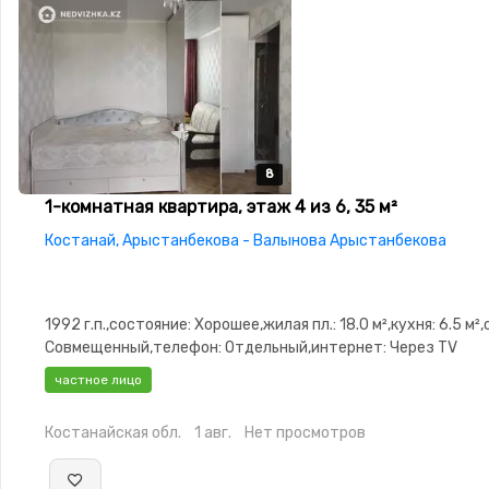
8
8
8
8
8
1-комнатная квартира, этаж 4 из 6, 35 м²
Костанай, Арыстанбекова - Валынова Арыстанбекова
1992 г.п.,состояние: Хорошее,жилая пл.: 18.0 м²,кухня: 6.5 м²
Совмещенный,телефон: Отдельный,интернет: Через TV
кабель,Полностью меблирована,Полностью меблирована,па
частное лицо
Паркинг,Домофон,Неугловая,Встроенная кухня,Новая санте
Костанайская обл.
1 авг.
Нет просмотров