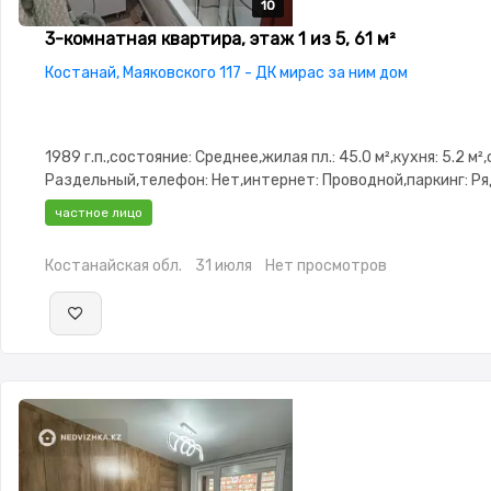
10
10
10
10
10
3-комнатная квартира, этаж 1 из 5, 61 м²
Костанай, Маяковского 117 - ДК мирас за ним дом
1989 г.п.,состояние: Среднее,жилая пл.: 45.0 м²,кухня: 5.2 м²
Раздельный,телефон: Нет,интернет: Проводной,паркинг: Р
охраняемая стоянка,Решетки на окнах,Домофон,Пластиков
частное лицо
окна,Неугловая,Комнаты изолированы,Кладовка,Тихий двор
Костанайская обл.
31 июля
Нет просмотров