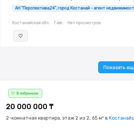
Рядом охраняемая стоянка,Пластиковые
АН "Перспектива24", город Костанай - агент недвижимос
окна,Неугловая,Улучшенная,Комнаты изолированы,Встроен
кухня,Новая сантехника,Кладовка,Счётчики,Тихий двор
Костанайская обл.
7 авг.
Нет просмотров
Показать ещ
В избранное
20 000 000 ₸
2-комнатная квартира, этаж 2 из 2, 65 м² в
Костанайс