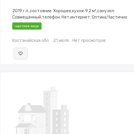
2019 г.п.,состояние: Хорошее,кухня: 9.2 м²,санузел:
Совмещенный,телефон: Нет,интернет: Оптика,Частично
меблирована,Частично меблирована,Видеодомофон,Пласт
частное лицо
окна,Неугловая,Встроенная кухня,Новая
сантехника,Кладовка,Счётчики,Тихий двор
Костанайская обл.
21 июля
Нет просмотров