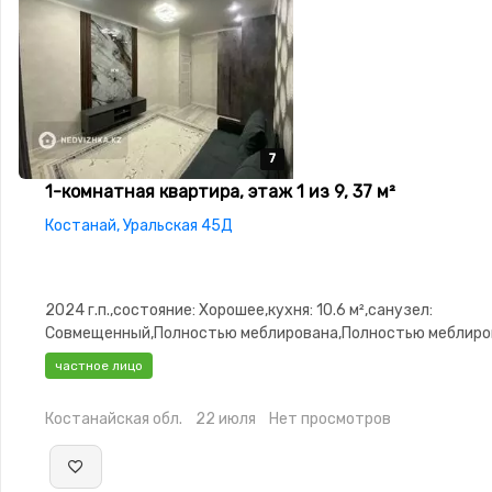
7
7
7
7
7
1-комнатная квартира, этаж 1 из 9, 37 м²
Костанай, Уральская 45Д
2024 г.п.,состояние: Хорошее,кухня: 10.6 м²,санузел:
Совмещенный,Полностью меблирована,Полностью меблиров
3.0,Видеонаблюдение,Видеодомофон,Тихий двор
частное лицо
Костанайская обл.
22 июля
Нет просмотров