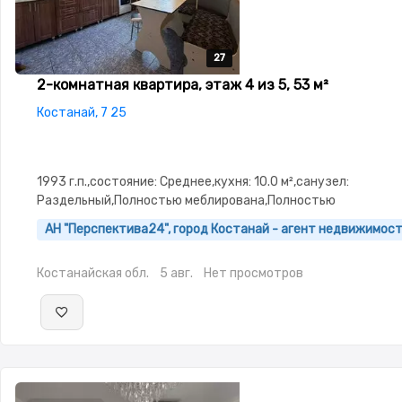
27
27
27
27
27
2-комнатная квартира, этаж 4 из 5, 53 м²
Костанай, 7 25
1993 г.п.,состояние: Среднее,кухня: 10.0 м²,санузел:
Раздельный,Полностью меблирована,Полностью
меблирована,Пластиковые окна,Неугловая,Улучшенная,Ком
АН "Перспектива24", город Костанай - агент недвижимос
изолированы,Тихий двор,Кондиционер
Костанайская обл.
5 авг.
Нет просмотров