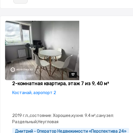
17
17
17
17
17
2-комнатная квартира, этаж 7 из 9, 40 м²
Костанай, аэропорт 2
2019 г.п.,состояние: Хорошее,кухня: 9.4 м²,санузел:
Раздельный,Неугловая
Дмитрий - Оператор Недвижимости «Перспектива 24»