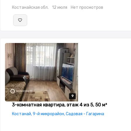
окна,Улучшенная,Комнаты изолированы,Встроенная кухня,
Костанайская обл.
12 июля
Нет просмотров
сантехника,Кладовка,Счётчики,Кондиционер,Удобно под к
9
9
9
9
9
3-комнатная квартира, этаж 4 из 5, 50 м²
Костанай, 9-й микрорайон, Садовая - Гагарина