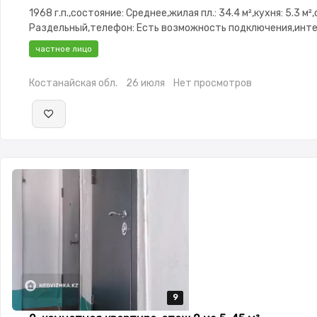
1968 г.п.,состояние: Среднее,жилая пл.: 34.4 м²,кухня: 5.3 м²
Раздельный,телефон: Есть возможность подключения,инте
ADSL,Частично меблирована,Частично
частное лицо
меблирована,Домофон,Пластиковые окна,Кладовка,Тихий д
Костанайская обл.
26 июля
Нет просмотров
9
9
9
9
9