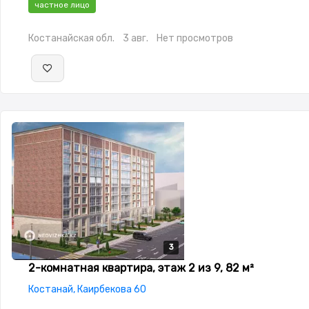
частное лицо
окнах,Домофон,Улучшенная,Комнаты изолированы,Тихий д
Костанайская обл.
3 авг.
Нет просмотров
3
3
3
2-комнатная квартира, этаж 2 из 9, 82 м²
Костанай, Каирбекова 60