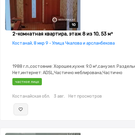
10
10
10
10
10
2-комнатная квартира, этаж 8 из 10, 53 м²
Костанай, 8 мкр 9 - Улица Чкалова и арсланбекова
1988 г.п.,состояние: Хорошее,кухня: 9.0 м²,санузел: Раздел
Нет,интернет: ADSL,Частично меблирована,Частично
меблирована,паркинг: Рядом охраняемая
частное лицо
стоянка,Домофон,Неугловая,Улучшенная,Комнаты
изолированы,Встроенная кухня
Костанайская обл.
3 авг.
Нет просмотров