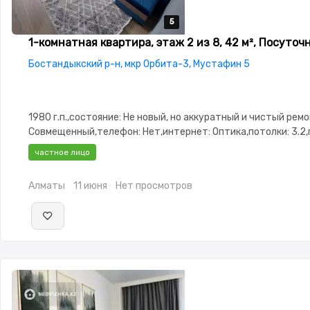
5
5
5
5
5
1-комнатная квартира, этаж 2 из 8, 42 м², Посуточ
Бостандыкский р-н, мкр Орбита-3, Мустафин 5
1980 г.п.,состояние: Не новый, но аккуратный и чистый рем
Совмещенный,телефон: Нет,интернет: Оптика,потолки: 3.2,
Рядом охраняемая стоянка,Домофон,Неугловая,Улучшенная
частное лицо
изолированы,Встроенная кухня,Новая сантехника
Алматы
11 июня
Нет просмотров