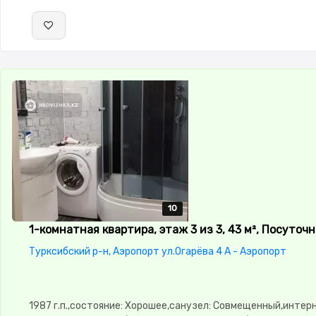
10
10
10
10
10
1-комнатная квартира, этаж 3 из 3, 43 м², Посуточн
Турксибский р-н, Аэропорт ул.Огарёва 4 А - Аэропорт
1987 г.п.,состояние: Хорошее,санузел: Совмещенный,интер