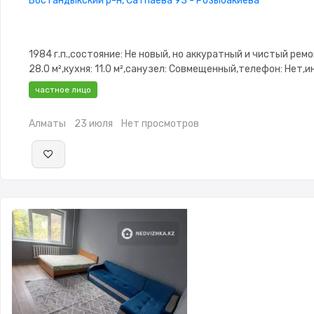
Бостандыкский р-н, Сатпаева 93 - Розыбакиева
1984 г.п.,состояние: Не новый, но аккуратный и чистый ремо
28.0 м²,кухня: 11.0 м²,санузел: Совмещенный,телефон: Нет,и
Оптика,паркинг:
частное лицо
Паркинг,Домофон,Видеонаблюдение,Неугловая,Улучшенная
Алматы
23 июля
Нет просмотров