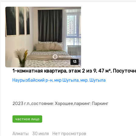
13
13
13
13
13
1-комнатная квартира, этаж 2 из 9, 47 м², Посуточ
Наурызбайский р-н, мкр Шугыла, мкр. Шугыла
2023 г.п.,состояние: Хорошее,паркинг: Паркинг
частное лицо
Алматы
30 июля
Нет просмотров