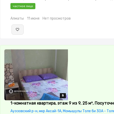
охраняемая стоянка,Домофон,Кодовый замок,Неугловая
частное лицо
Алматы
11 июня
Нет просмотров
8
8
8
8
8
1-комнатная квартира, этаж 9 из 9, 25 м², Посуточ
Ауэзовский р-н, мкр Аксай-1А, Момышулы Толе би 30А - Тол