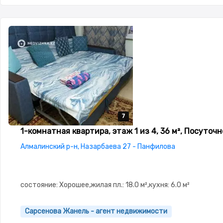
7
7
7
7
7
1-комнатная квартира, этаж 1 из 4, 36 м², Посуточн
Алмалинский р-н, Назарбаева 27 - Панфилова
состояние: Хорошее,жилая пл.: 18.0 м²,кухня: 6.0 м²
Сарсенова Жанель - агент недвижимости