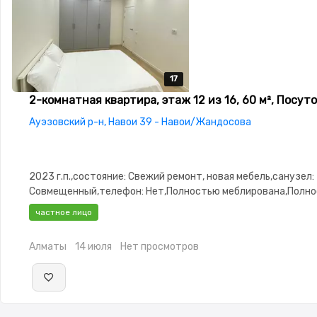
17
17
17
17
17
2-комнатная квартира, этаж 12 из 16, 60 м², Посут
Ауэзовский р-н, Навои 39 - Навои/Жандосова
2023 г.п.,состояние: Свежий ремонт, новая мебель,санузел:
Совмещенный,телефон: Нет,Полностью меблирована,Полн
меблирована,потолки: 3.0,паркинг: Рядом охраняемая
частное лицо
стоянка,Охрана,Домофон,Кодовый
замок,Видеодомофон,Неугловая,Кухня-студия,Встроенная 
Алматы
14 июля
Нет просмотров
сантехника