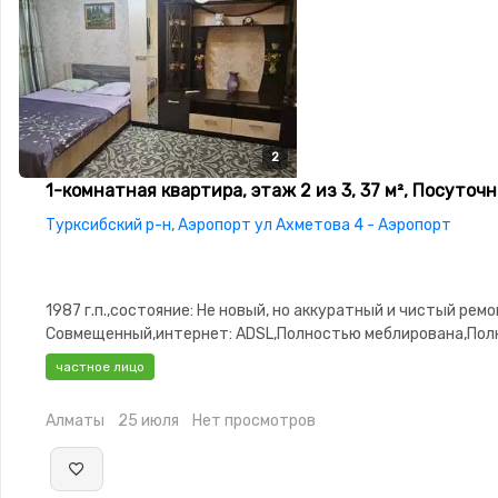
2
2
1-комнатная квартира, этаж 2 из 3, 37 м², Посуточн
Турксибский р-н, Аэропорт ул Ахметова 4 - Аэропорт
1987 г.п.,состояние: Не новый, но аккуратный и чистый ремо
Совмещенный,интернет: ADSL,Полностью меблирована,По
меблирована,Домофон,Неугловая,Встроенная кухня
частное лицо
Алматы
25 июля
Нет просмотров