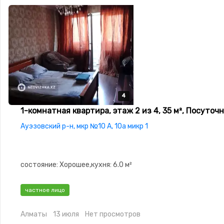
4
4
4
4
1-комнатная квартира, этаж 2 из 4, 35 м², Посуточ
Ауэзовский р-н, мкр №10 А, 10а микр 1
состояние: Хорошее,кухня: 6.0 м²
частное лицо
Алматы
13 июля
Нет просмотров