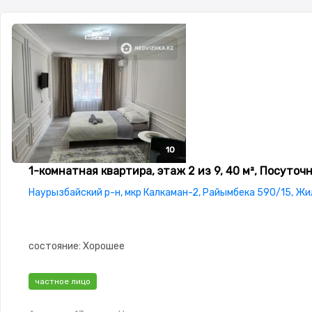
10
10
10
10
10
1-комнатная квартира, этаж 2 из 9, 40 м², Посуточ
Наурызбайский р-н, мкр Калкаман-2, Райымбека 590/15, Жил
состояние: Хорошее
частное лицо