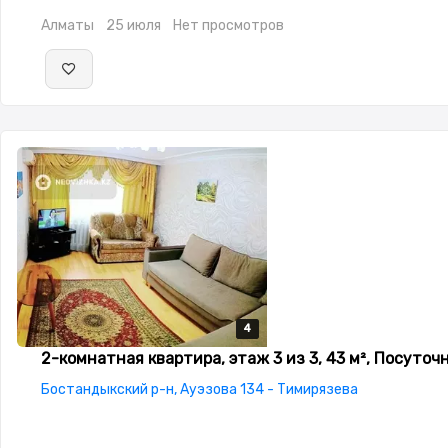
Алматы
25 июля
Нет просмотров
4
4
4
4
2-комнатная квартира, этаж 3 из 3, 43 м², Посуточ
Бостандыкский р-н, Ауэзова 134 - Тимирязева