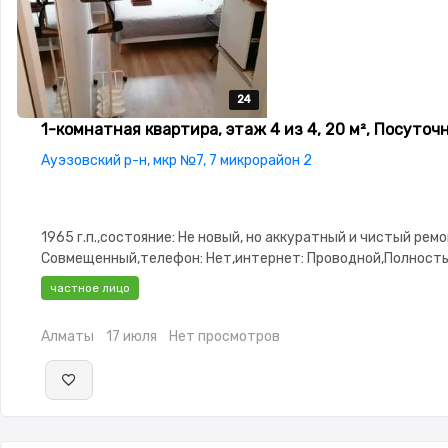
24
24
24
24
24
1-комнатная квартира, этаж 4 из 4, 20 м², Посуточ
Ауэзовский р-н, мкр №7, 7 микрорайон 2
1965 г.п.,состояние: Не новый, но аккуратный и чистый рем
Совмещенный,телефон: Нет,интернет: Проводной,Полност
меблирована,Полностью меблирована,паркинг: Рядом охра
частное лицо
стоянка,Домофон,Видеонаблюдение,Пластиковые окна,Неуг
студия,Новая сантехника,Счётчики,Тихий
Алматы
17 июля
Нет просмотров
двор,Кондиционер,Чистая,Уютная,Холодильник,Стиральная
автомат,Телевизор,Бесплатный Wi-Fi