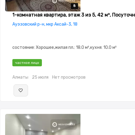
8
8
8
8
8
1-комнатная квартира, этаж 3 из 5, 42 м², Посуточ
Ауэзовский р-н, мкр Аксай-3, 18
состояние: Хорошее,жилая пл.: 18.0 м²,кухня: 10.0 м²
частное лицо
Алматы
25 июля
Нет просмотров