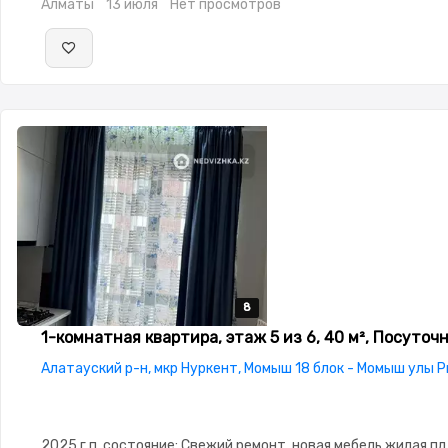
Алматы
13 июля
Нет просмотров
8
8
8
8
8
1-комнатная квартира, этаж 5 из 6, 40 м², Посуточ
Алатауский р-н, мкр Нуркент, Момыш 18 блок - Момыш улы 
2025 г.п.,состояние: Свежий ремонт, новая мебель,жилая пл.: