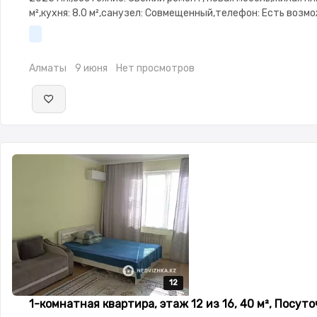
м²,кухня: 8.0 м²,санузел: Совмещенный,телефон: Есть возм
подключения,интернет: Проводной,Полностью меблирован
меблирована,потолки: 2.9,паркинг: Рядом охраняемая стоян
замок,Неугловая,Улучшенная,Встроенная кухня,Новая
Алматы
9 июня
Нет просмотров
сантехника,Счётчики,Тихий двор,Кондиционер
12
12
12
12
12
1-комнатная квартира, этаж 12 из 16, 40 м², Посут