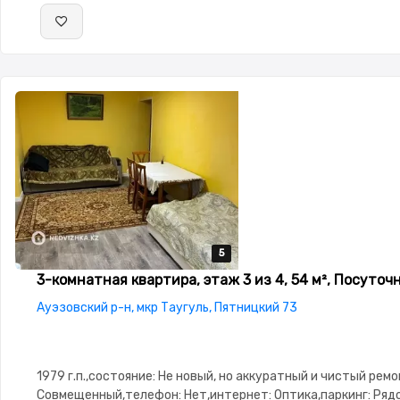
5
5
5
5
5
3-комнатная квартира, этаж 3 из 4, 54 м², Посуточ
Ауэзовский р-н, мкр Таугуль, Пятницкий 73
1979 г.п.,состояние: Не новый, но аккуратный и чистый ремо
Совмещенный,телефон: Нет,интернет: Оптика,паркинг: Ряд