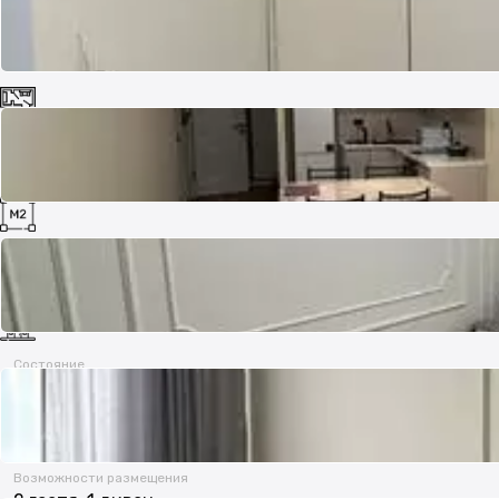
Комнат
1
Площадь
35 м²
Состояние
Свежий ремонт, новая мебель
Возможности размещения