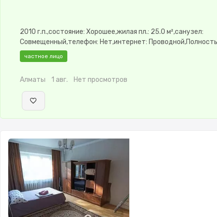
2010 г.п.,состояние: Хорошее,жилая пл.: 25.0 м²,санузел:
Совмещенный,телефон: Нет,интернет: Проводной,Полност
меблирована,Полностью меблирована,паркинг: Рядом охра
частное лицо
стоянка,Домофон,Кухня-студия,Новая сантехника
Алматы
1 авг.
Нет просмотров