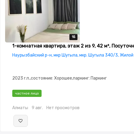
15
15
15
15
15
1-комнатная квартира, этаж 2 из 9, 42 м², Посуточ
Наурызбайский р-н, мкр Шугыла, мкр. Шугыла 340/3, Жилой 
2023 г.п.,состояние: Хорошее,паркинг: Паркинг
частное лицо
Алматы
9 авг.
Нет просмотров