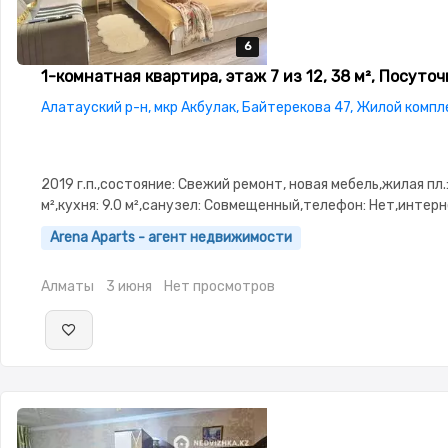
6
6
6
6
6
1-комнатная квартира, этаж 7 из 12, 38 м², Посуточ
Алатауский р-н, мкр Акбулак, Байтерекова 47, Жилой комп
2019 г.п.,состояние: Свежий ремонт, новая мебель,жилая пл.:
м²,кухня: 9.0 м²,санузел: Совмещенный,телефон: Нет,интерн
Проводной,Полностью меблирована,Полностью меблирована
Arena Aparts - агент недвижимости
Паркинг,Домофон,Видеонаблюдение,Неугловая,Тихий двор
Алматы
3 июня
Нет просмотров