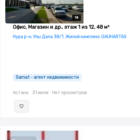
14
14
14
14
14
Офис, Магазин и др., этаж 1 из 12, 48 м²
Нура р-н, Улы Дала 38/1, Жилой комплекс GAUHARTAS
Samat - агент недвижимости
Астана
31 июля
Нет просмотров