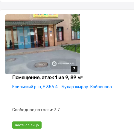
7
7
7
7
7
Помещение, этаж 1 из 9, 89 м²
Есильский р-н, Е 356 4 - Бухар жырау-Кайсенова
Свободное,потолки: 3.7
частное лицо