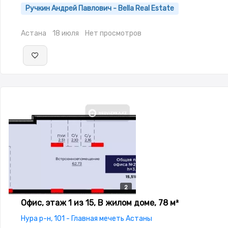
Ручкин Андрей Павлович - Bella Real Estate
Астана
18 июля
Нет просмотров
2
2
Офис, этаж 1 из 15, В жилом доме, 78 м²
Нура р-н, 101 - Главная мечеть Астаны