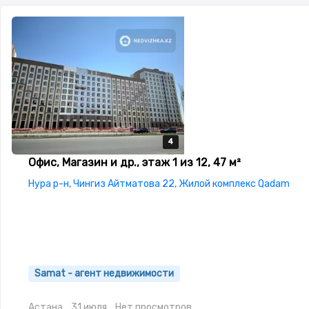
4
4
4
4
Офис, Магазин и др., этаж 1 из 12, 47 м²
Нура р-н, Чингиз Айтматова 22, Жилой комплекс Qadam
Samat - агент недвижимости
Астана
31 июля
Нет просмотров