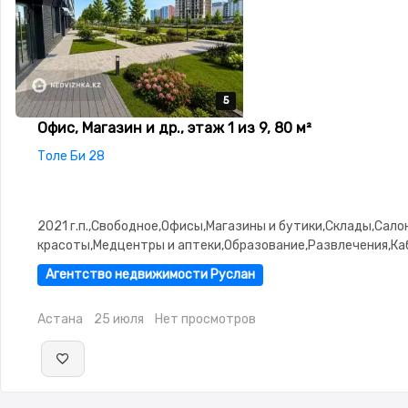
5
5
5
5
5
Офис, Магазин и др., этаж 1 из 9, 80 м²
Толе Би 28
2021 г.п.,Свободное,Офисы,Магазины и бутики,Склады,Сало
красоты,Медцентры и аптеки,Образование,Развлечения,Ка
рабочие места,Студии,потолки: 3.0
Агентство недвижимости Руслан
Астана
25 июля
Нет просмотров