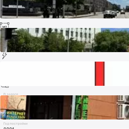
Площадь
153 м²
Электрическая мощность
15 кВт
В залоге
нет
Год постройки