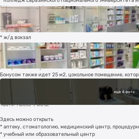
* Колледж Евразийского Национального Университета и
* Международный высший колледж им. Магжана Жумаб
* Детский сад-школа-гимназия №46
* Многопрофильная городская больница №3
* ТРЦ Арсенал
* ж/д вокзал
* мечеть Раиса Ана
Пристройка сделана в 2008 году которая составляет о
постройки из кирпича.
Бонусом также идет 25 м2, цокольное помещение, котор
использовать, как склад, либо сдавать как самостоятел
ещё 4 фото
В основном зале четыре больших окна, что дает возмож
части также 4 окна.
Здесь можно открыть
* аптеку, стоматологию, медицинский центр, процедурн
* учебный или образовательный центр