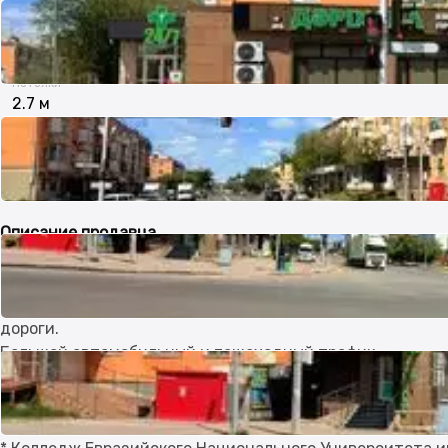
2021
Потолки
2.7 м
Входная группа
Отдельный
С улицы
Описание продавца
Срочная продажа! Рядом с магазином Экспресс.
Продается коммерческое помещение на первой линии, и 
дороги.
Большой автомобильный и пешеходный трафик.
Инфраструктура
* Казахский агротехнический исследовательский униве