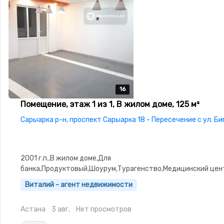
16
16
16
16
16
Помещение, этаж 1 из 1, В жилом доме, 125 м²
Сарыарка р-н, проспект Сарыарка 18 - Пересечение с ул. Б
2001 г.п.,В жилом доме,Для
банка,Продуктовый,Шоурум,Турагенство,Медицинский цен
красоты,состояние: Хорошее,Решетки на
Виталий - агент недвижимости
окнах,Сигнализация,Видеонаблюдение,Пожарная
сигнализация,Пластиковые окна
Астана
3 авг.
Нет просмотров