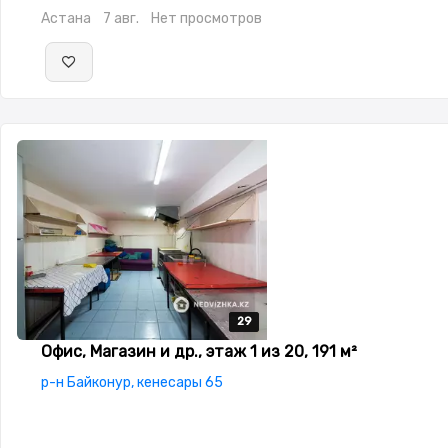
Астана
7 авг.
Нет просмотров
29
29
29
29
29
Офис, Магазин и др., этаж 1 из 20, 191 м²
р-н Байконур, кенесары 65