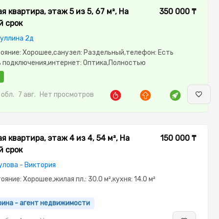
 квартира, этаж 5 из 5, 67 м², На
350 000 ₸
й срок
фуллина 2д
стояние: Хорошее,санузел: Раздельный,телефон: Есть
 подключения,интернет: Оптика,Полностью
,Полностью меблирована,паркинг:
офон,Пластиковые окна,Неугловая,Улучшенная,Комнаты
,Новая сантехника,Счётчики,Тихий двор,Кондиционер
обл.
7 авг.
Нет просмотров
 квартира, этаж 4 из 4, 54 м², На
150 000 ₸
й срок
улова - Виктория
тояние: Хорошее,жилая пл.: 30.0 м²,кухня: 14.0 м²
рина - агент недвижимости