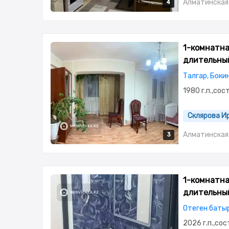
Алматинская 
4
4
4
4
1-комнатная
длительны
Талгар, Боки
1980 г.п.,сос
Склярова И
Алматинская 
3
3
3
1-комнатная
длительны
Отеген батыр
2026 г.п.,со