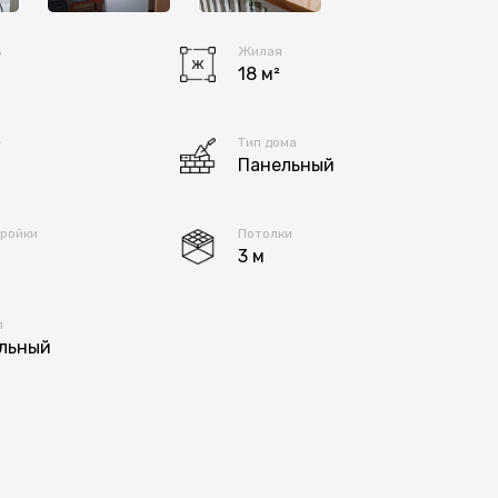
ь
Жилая
18 м²
е
Тип дома
Панельный
тройки
Потолки
3 м
л
льный