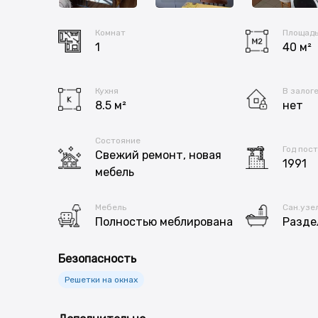
Комнат
Площад
1
40 м²
Кухня
В залог
8.5 м²
нет
Состояние
Год пос
Свежий ремонт, новая
1991
мебель
Мебель
Сан.узе
Полностью меблирована
Разде
Безопасность
Решетки на окнах