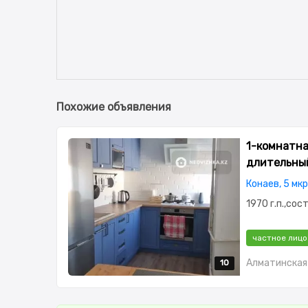
Похожие объявления
1-комнатная
длительны
Конаев, 5 мкр
1970 г.п.,сос
частное лицо
Алматинская 
10
10
10
10
10