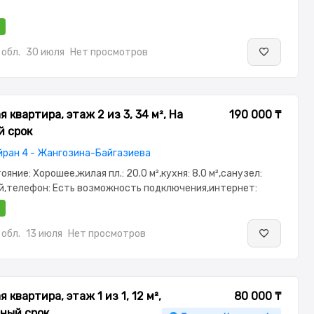
обл.
30 июля
Нет просмотров
 квартира, этаж 2 из 3, 34 м², На
190 000 ₸
й срок
йран 4 - Жангозина-Байгазиева
тояние: Хорошее,жилая пл.: 20.0 м²,кухня: 8.0 м²,санузел:
,телефон: Есть возможность подключения,интернет:
бель,Полностью меблирована,Полностью
,паркинг: Паркинг,Домофон,Кодовый
наблюдение,Пластиковые
обл.
13 июля
Нет просмотров
вая,Улучшенная,Комнаты изолированы,Встроенная
сантехника,Счётчики,Тихий двор,Кондиционер
 квартира, этаж 1 из 1, 12 м²,
80 000 ₸
ный срок