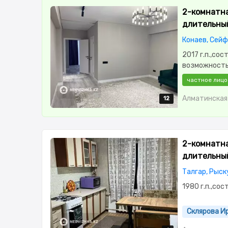
2-комнатная
длительны
Конаев, Сей
2017 г.п.,со
возможность
меблирована
частное лицо
Паркинг,Дом
изолированы
Алматинская 
12
12
12
12
12
2-комнатная
длительны
Талгар, Рыск
1980 г.п.,сос
Склярова И