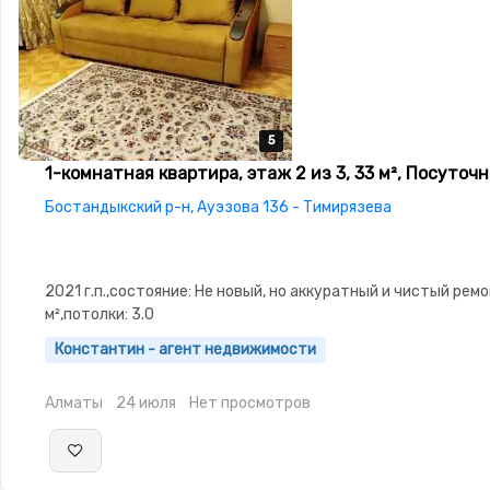
5
5
5
5
5
1-комнатная квартира, этаж 2 из 3, 33 м², Посуточн
Бостандыкский р-н, Ауэзова 136 - Тимирязева
2021 г.п.,состояние: Не новый, но аккуратный и чистый ремо
м²,потолки: 3.0
Константин - агент недвижимости
Алматы
24 июля
Нет просмотров