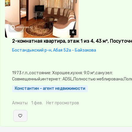
6
6
6
6
6
2-комнатная квартира, этаж 1 из 4, 43 м², Посуточ
Бостандыкский р-н, Абая 52а - Байзакова
1973 г.п.,состояние: Хорошее,кухня: 9.0 м²,санузел:
Совмещенный,интернет: ADSL,Полностью меблирована,По
меблирована,паркинг: Рядом охраняемая стоянка,Решетки 
Константин - агент недвижимости
окнах,Домофон,Кодовый замок,Пластиковые окна,Новая
сантехника,Счётчики,Кондиционер,Чистая,Уютная,Холодил
Алматы
1 фев.
Нет просмотров
машина-автомат,Кабельное ТВ,Телевизор,Вся бытовая
техника,Бесплатный Wi-Fi