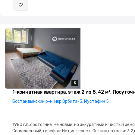
5
5
5
5
5
1-комнатная квартира, этаж 2 из 8, 42 м², Посуточ
Бостандыкский р-н, мкр Орбита-3, Мустафин 5
1980 г.п.,состояние: Не новый, но аккуратный и чистый рем
Совмещенный,телефон: Нет,интернет: Оптика,потолки: 3.2,