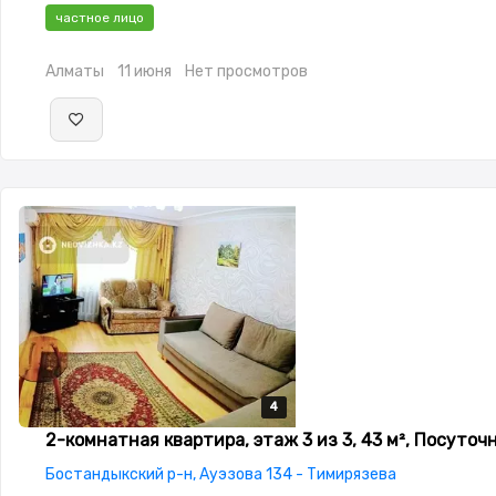
Рядом охраняемая стоянка,Домофон,Неугловая,Улучшенная
частное лицо
изолированы,Встроенная кухня,Новая сантехника
Алматы
11 июня
Нет просмотров
4
4
4
4
2-комнатная квартира, этаж 3 из 3, 43 м², Посуточ
Бостандыкский р-н, Ауэзова 134 - Тимирязева