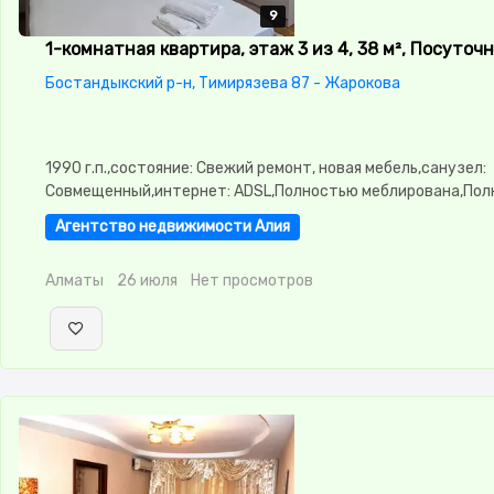
9
9
9
9
9
1-комнатная квартира, этаж 3 из 4, 38 м², Посуточ
Бостандыкский р-н, Тимирязева 87 - Жарокова
1990 г.п.,состояние: Свежий ремонт, новая мебель,санузел:
Совмещенный,интернет: ADSL,Полностью меблирована,По
меблирована,паркинг: Рядом охраняемая стоянка,Домофон
Агентство недвижимости Алия
замок,Неугловая
Алматы
26 июля
Нет просмотров