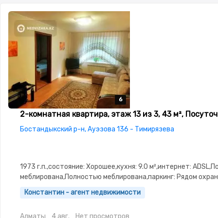
6
6
6
6
6
2-комнатная квартира, этаж 13 из 3, 43 м², Посуто
Бостандыкский р-н, Ауэзова 136 - Тимирязева
1973 г.п.,состояние: Хорошее,кухня: 9.0 м²,интернет: ADSL,
меблирована,Полностью меблирована,паркинг: Рядом охра
стоянка,Домофон,Кодовый замок,Пластиковые окна,Встро
Константин - агент недвижимости
кухня,Новая сантехника,Тихий
двор,Кондиционер,Чистая,Уютная,Холодильник,Стиральная
Алматы
4 авг.
Нет просмотров
автомат,Кабельное ТВ,Телевизор,Вся бытовая техника,Бес