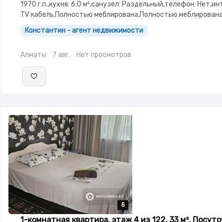
1970 г.п.,кухня: 6.0 м²,санузел: Раздельный,телефон: Нет,и
TV кабель,Полностью меблирована,Полностью меблирована
Рядом охраняемая стоянка,Домофон,Кодовый замок,Пласт
Константин - агент недвижимости
окна,Новая сантехника,Кондиционер
Алматы
7 авг.
Нет просмотров
5
5
5
5
5
1-комнатная квартира, этаж 4 из 122, 33 м², Посут