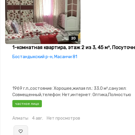
20
20
20
20
20
1-комнатная квартира, этаж 2 из 3, 45 м², Посуточ
Бостандыкский р-н, Масанчи 81
1969 г.п.,состояние: Хорошее,жилая пл.: 33.0 м²,санузел:
Совмещенный,телефон: Нет,интернет: Оптика,Полностью
меблирована,Полностью меблирована,потолки: 300.0,парки
частное лицо
охраняемая стоянка,Домофон,Неугловая,Комнаты изолиров
двор
Алматы
4 авг.
Нет просмотров