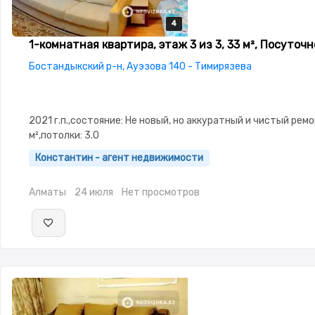
4
4
4
4
1-комнатная квартира, этаж 3 из 3, 33 м², Посуточн
Бостандыкский р-н, Ауэзова 140 - Тимирязева
2021 г.п.,состояние: Не новый, но аккуратный и чистый ремо
м²,потолки: 3.0
Константин - агент недвижимости
Алматы
24 июля
Нет просмотров