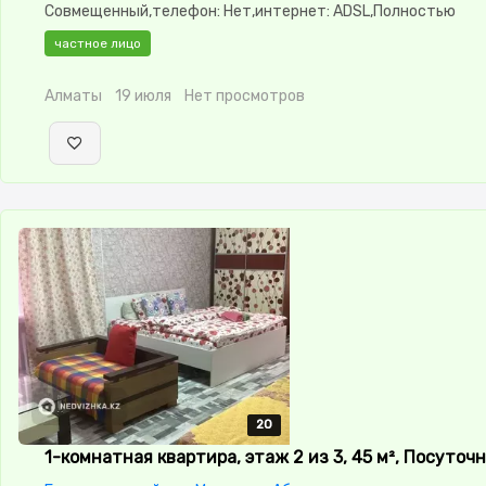
Совмещенный,телефон: Нет,интернет: ADSL,Полностью
меблирована,Полностью меблирована,Охрана,Домофон,Ко
частное лицо
изолированы
Алматы
19 июля
Нет просмотров
20
20
20
20
20
1-комнатная квартира, этаж 2 из 3, 45 м², Посуточ