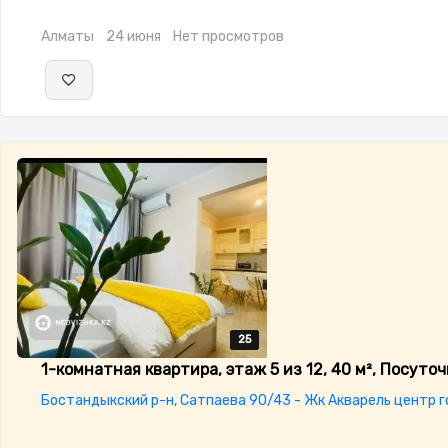
Алматы
24 июня
Нет просмотров
25
25
25
25
25
1-комнатная квартира, этаж 5 из 12, 40 м², Посуто
Бостандыкский р-н, Сатпаева 90/43 - Жк Акварель центр 