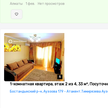
Алматы
1 фев.
Нет просмотров
автомат,Кабельное ТВ,Телевизор,Вся бытовая техника,Бес
5
5
5
5
5
1-комнатная квартира, этаж 2 из 4, 33 м², Посуточ
Бостандыкский р-н, Ауэзова 179 - Атакент.Тимирязева Ау