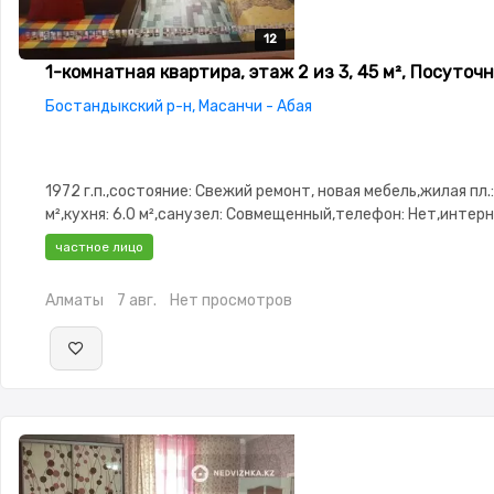
12
12
12
12
12
1-комнатная квартира, этаж 2 из 3, 45 м², Посуточ
Бостандыкский р-н, Масанчи - Абая
1972 г.п.,состояние: Свежий ремонт, новая мебель,жилая пл.:
м²,кухня: 6.0 м²,санузел: Совмещенный,телефон: Нет,интерн
кабель,Полностью меблирована,Полностью меблирована,по
частное лицо
2.95,паркинг: Рядом охраняемая стоянка,Решетки на
окнах,Домофон,Неугловая,Улучшенная,Комнаты
Алматы
7 авг.
Нет просмотров
изолированы,Встроенная кухня,Тихий двор