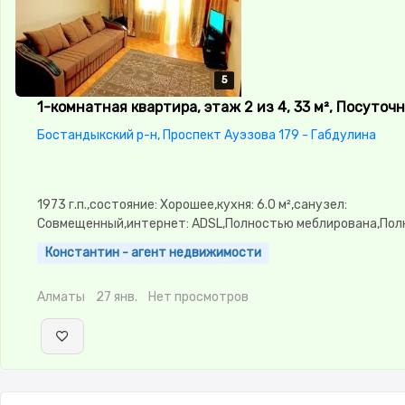
5
5
5
5
5
1-комнатная квартира, этаж 2 из 4, 33 м², Посуточ
Бостандыкский р-н, Проспект Ауэзова 179 - Габдулина
1973 г.п.,состояние: Хорошее,кухня: 6.0 м²,санузел:
Совмещенный,интернет: ADSL,Полностью меблирована,По
меблирована,паркинг: Рядом охраняемая стоянка,Домофон
Константин - агент недвижимости
замок,Пластиковые окна,Новая
сантехника,Кондиционер,Чистая,Уютная,Холодильник,Стир
Алматы
27 янв.
Нет просмотров
машина-автомат,Кабельное ТВ,Телевизор,Вся бытовая
техника,Бесплатный Wi-Fi