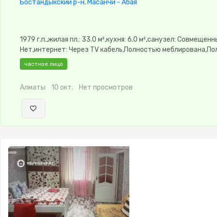
Бостандыкский р-н, Масанчи - Абая
1979 г.п.,жилая пл.: 33.0 м²,кухня: 6.0 м²,санузел: Совмещен
Нет,интернет: Через TV кабель,Полностью меблирована,П
меблирована,потолки: 2.95,паркинг: Рядом охраняемая
частное лицо
стоянка,Домофон,Неугловая,Улучшенная,Встроенная кухня
Алматы
10 окт.
Нет просмотров