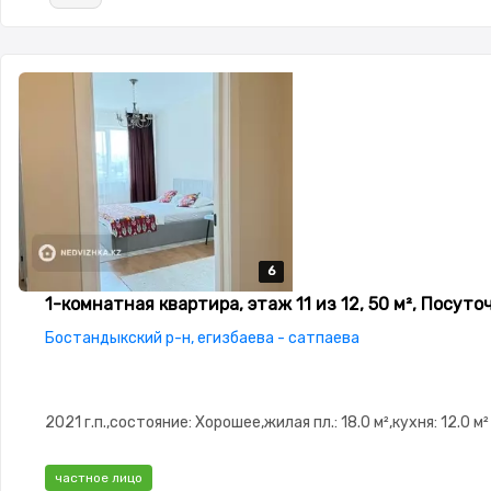
6
6
6
6
6
1-комнатная квартира, этаж 11 из 12, 50 м², Посуто
Бостандыкский р-н, егизбаева - сатпаева
2021 г.п.,состояние: Хорошее,жилая пл.: 18.0 м²,кухня: 12.0 м²
частное лицо