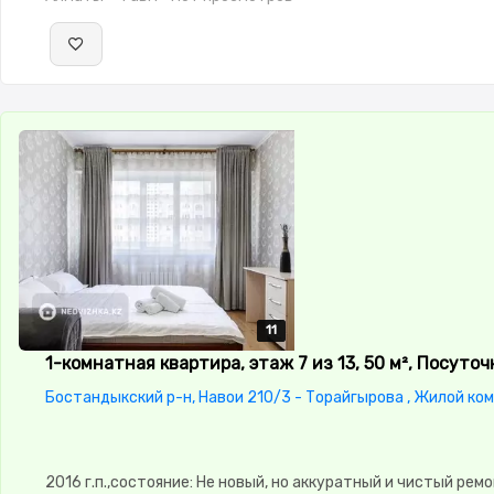
11
11
11
11
11
1-комнатная квартира, этаж 7 из 13, 50 м², Посуточ
Бостандыкский р-н, Навои 210/3 - Торайгырова , Жилой ко
2016 г.п.,состояние: Не новый, но аккуратный и чистый рем