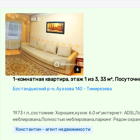
5
5
5
5
5
1-комнатная квартира, этаж 1 из 3, 33 м², Посуточн
Бостандыкский р-н, Ауэзова 140 - Тимирязева
1973 г.п.,состояние: Хорошее,кухня: 6.0 м²,интернет: ADSL,
меблирована,Полностью меблирована,паркинг: Рядом охра
стоянка,Домофон,Кодовый замок,Пластиковые окна,Новая
Константин - агент недвижимости
сантехника,Счётчики,Тихий
двор,Кондиционер,Чистая,Уютная,Холодильник,Стиральная