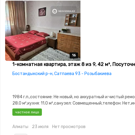
16
16
16
16
16
1-комнатная квартира, этаж 8 из 9, 42 м², Посуточ
Бостандыкский р-н, Сатпаева 93 - Розыбакиева
1984 г.п.,состояние: Не новый, но аккуратный и чистый ремо
28.0 м²,кухня: 11.0 м²,санузел: Совмещенный,телефон: Нет,и
Оптика,паркинг:
частное лицо
Паркинг,Домофон,Видеонаблюдение,Неугловая,Улучшенная
Алматы
23 июля
Нет просмотров