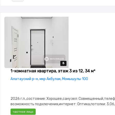
8
8
8
8
8
1-комнатная квартира, этаж 3 из 12, 34 м²
Алатауский р-н, мкр Акбулак, Момышулы 100
2026 г.п.,состояние: Хорошее,санузел: Совмещенный,телеф
возможность подключения,интернет: Оптика,потолки: 3.06,
Паркинг,Охрана,Домофон,Сигнализация,Видеодомофон,Пл
частное лицо
окна,Неугловая,Улучшенная,Новая сантехника,Тихий двор,