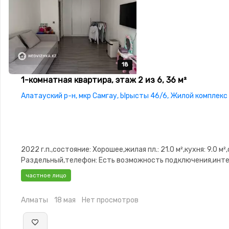
18
18
18
18
18
1-комнатная квартира, этаж 2 из 6, 36 м²
Алатауский р-н, мкр Самгау, Ырысты 46/6, Жилой комплек
2022 г.п.,состояние: Хорошее,жилая пл.: 21.0 м²,кухня: 9.0 м²
Раздельный,телефон: Есть возможность подключения,инте
TV кабель,паркинг: Рядом охраняемая стоянка,Домофон,Ко
частное лицо
замок,Видеодомофон,Комнаты изолированы,Встроенная ку
сантехника,Счётчики
Алматы
18 мая
Нет просмотров