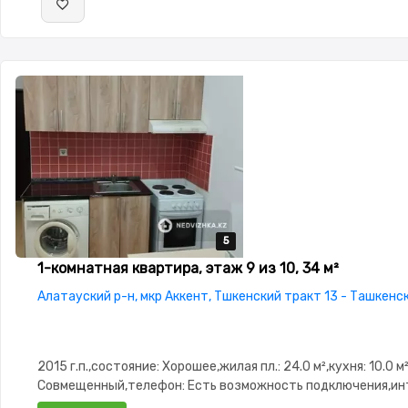
5
5
5
5
5
1-комнатная квартира, этаж 9 из 10, 34 м²
Алатауский р-н, мкр Аккент, Тшкенский тракт 13 - Ташкенс
2015 г.п.,состояние: Хорошее,жилая пл.: 24.0 м²,кухня: 10.0 м
Совмещенный,телефон: Есть возможность подключения,ин
Проводной,Полностью меблирована,Полностью меблирован