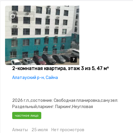
7
7
7
7
7
2-комнатная квартира, этаж 3 из 5, 47 м²
Алатауский р-н, Сайна
2026 г.п.,состояние: Свободная планировка,санузел:
Раздельный,паркинг: Паркинг,Неугловая
частное лицо
Алматы
25 июля
Нет просмотров