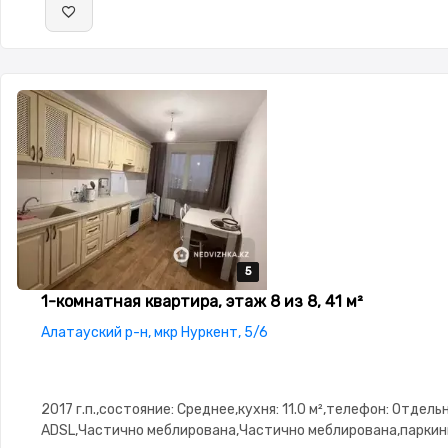
5
5
5
5
5
1-комнатная квартира, этаж 8 из 8, 41 м²
Алатауский р-н, мкр Нуркент, 5/6
2017 г.п.,состояние: Среднее,кухня: 11.0 м²,телефон: Отдел
ADSL,Частично меблирована,Частично меблирована,паркин