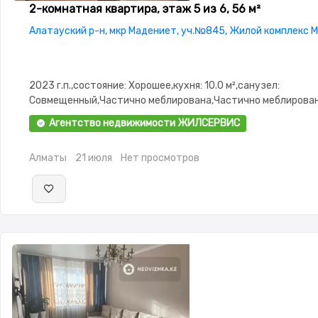
2-комнатная квартира, этаж 5 из 6, 56 м²
Алатауский р-н, мкр Мадениет, уч.№845, Жилой комплекс 
2023 г.п.,состояние: Хорошее,кухня: 10.0 м²,санузел:
Совмещенный,Частично меблирована,Частично меблирован
3.0,паркинг: Паркинг,Домофон,Улучшенная,Комнаты
Агентство недвижимости ЖИЛСЕРВИС
изолированы,Встроенная кухня
Алматы
21 июля
Нет просмотров