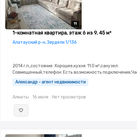
11
11
11
11
11
1-комнатная квартира, этаж 6 из 9, 45 м²
Алатауский р-н, Зердели 1/136
2014 г.п.,состояние: Хорошее,кухня: 11.0 м²,санузел:
Совмещенный,телефон: Есть возможность подключения,Ч
меблирована,Частично меблирована,потолки:
Александр - агент недвижимости
3.0,Неугловая,Улучшенная,Встроенная кухня,Новая сантехн
двор,Кондиционер
Алматы
16 июля
Нет просмотров