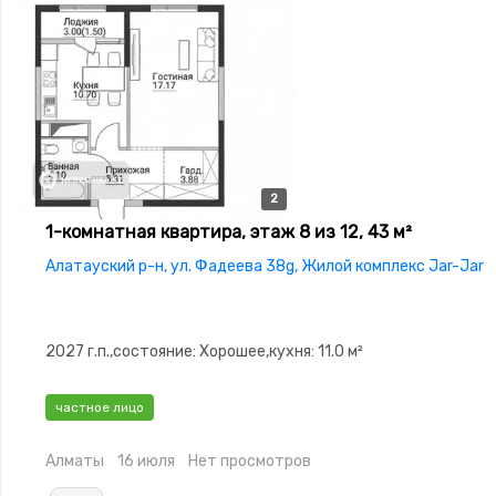
2
2
1-комнатная квартира, этаж 8 из 12, 43 м²
Алатауский р-н, ул. Фадеева 38g, Жилой комплекс Jar-Jar
2027 г.п.,состояние: Хорошее,кухня: 11.0 м²
частное лицо
Алматы
16 июля
Нет просмотров