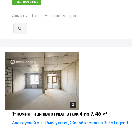
частное лицо
4.0,паркинг: Рядом охраняемая стоянка,Охрана,Домофон,К
замок,Видеонаблюдение,Видеодомофон,Неугловая,Улучше
Алматы
1 авг.
Нет просмотров
изолированы,Кухня-студия,Встроенная кухня,Новая
сантехника,Счётчики
3
3
3
1-комнатная квартира, этаж 4 из 7, 46 м²
Алатауский р-н, Рыскулова , Жилой комплекс Buta Legend