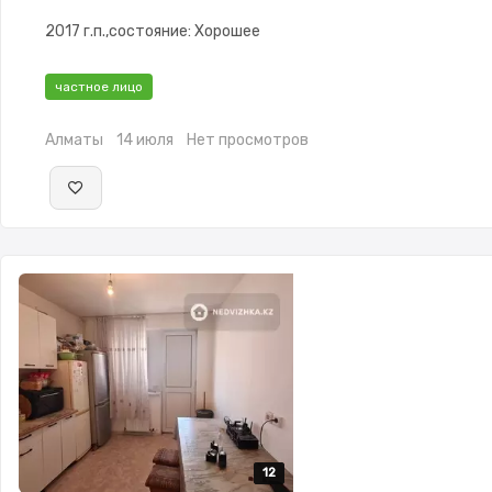
2017 г.п.,состояние: Хорошее
частное лицо
Алматы
14 июля
Нет просмотров
12
12
12
12
12