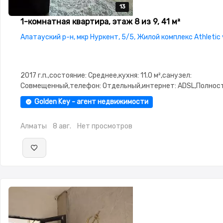
13
13
13
13
13
1-комнатная квартира, этаж 8 из 9, 41 м²
Алатауский р-н, мкр Нуркент, 5/5, Жилой комплекс Athletic v
2017 г.п.,состояние: Среднее,кухня: 11.0 м²,санузел:
Совмещенный,телефон: Отдельный,интернет: ADSL,Полнос
меблирована,Полностью меблирована,потолки: 3.0,паркинг:
Golden Key - агент недвижимости
охраняемая стоянка,Домофон,Видеонаблюдение
Алматы
8 авг.
Нет просмотров