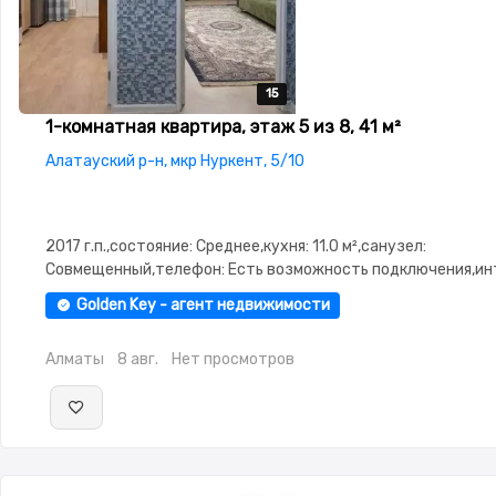
15
15
15
15
15
1-комнатная квартира, этаж 5 из 8, 41 м²
Алатауский р-н, мкр Нуркент, 5/10
2017 г.п.,состояние: Среднее,кухня: 11.0 м²,санузел:
Совмещенный,телефон: Есть возможность подключения,ин
ADSL,Частично меблирована,Частично меблирована,паркин
Golden Key - агент недвижимости
охраняемая стоянка,Домофон,Видеонаблюдение,Пластико
окна,Неугловая,Встроенная кухня,Тихий двор
Алматы
8 авг.
Нет просмотров