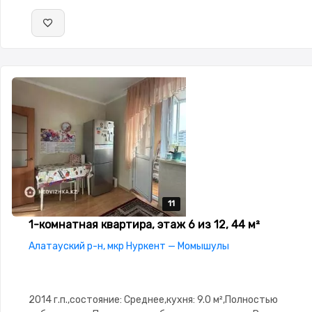
11
11
11
11
11
1-комнатная квартира, этаж 6 из 12, 44 м²
Алатауский р-н, мкр Нуркент — Момышулы
2014 г.п.,состояние: Среднее,кухня: 9.0 м²,Полностью