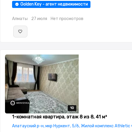
охраняемая стоянка,Домофон,Видеонаблюдение,Пластико
Golden Key - агент недвижимости
окна,Неугловая,Встроенная кухня,Тихий двор
Алматы
27 июля
Нет просмотров
10
10
10
10
10
1-комнатная квартира, этаж 8 из 8, 41 м²
Алатауский р-н, мкр Нуркент, 5/6, Жилой комплекс Athletic v