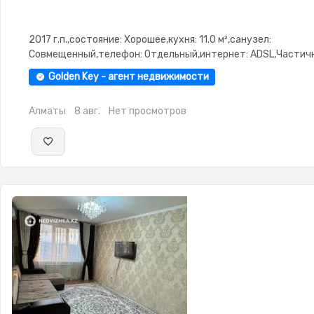
2017 г.п.,состояние: Хорошее,кухня: 11.0 м²,санузел:
Совмещенный,телефон: Отдельный,интернет: ADSL,Частич
меблирована,Частично меблирована,потолки: 3.0,паркинг: 
Golden Key - агент недвижимости
охраняемая стоянка,Домофон,Видеонаблюдение
Алматы
8 авг.
Нет просмотров