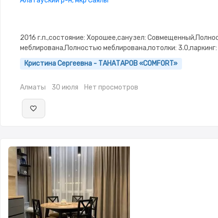
Алатауский р-н, мкр Саялы
2016 г.п.,состояние: Хорошее,санузел: Совмещенный,Полн
меблирована,Полностью меблирована,потолки: 3.0,паркинг:
охраняемая стоянка,Неугловая,Улучшенная
Кристина Сергеевна - ТАНАТАРОВ «COMFORT»
Алматы
30 июля
Нет просмотров