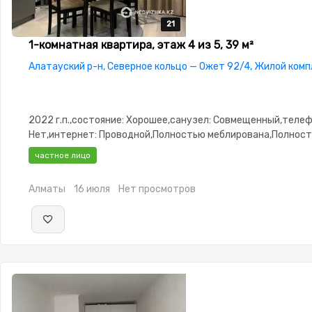
21
21
21
21
21
1-комнатная квартира, этаж 4 из 5, 39 м²
Алатауский р-н, Северное кольцо — Ожет 92/4, Жилой ком
2022 г.п.,состояние: Хорошее,санузел: Совмещенный,телеф
Нет,интернет: Проводной,Полностью меблирована,Полнос
меблирована,паркинг: Паркинг,Домофон,Видеонаблюдение
частное лицо
Алматы
16 июля
Нет просмотров