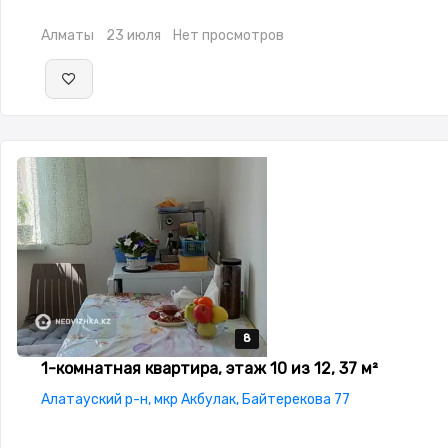
коммерцию
Алматы
23 июля
Нет просмотров
8
8
8
8
8
1-комнатная квартира, этаж 10 из 12, 37 м²
Алатауский р-н, мкр Акбулак, Байтерекова 77