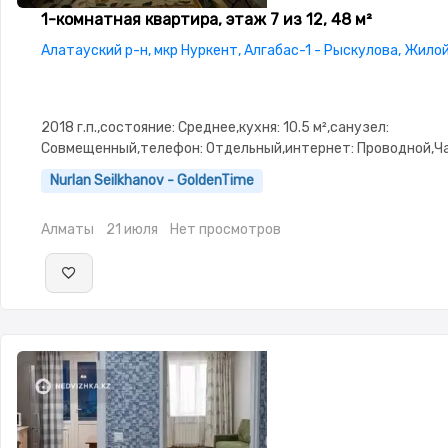
1-комнатная квартира, этаж 7 из 12, 48 м²
Алатауский р-н, мкр Нуркент, Алгабас-1 - Рыскулова, Жило
2018 г.п.,состояние: Среднее,кухня: 10.5 м²,санузел:
Совмещенный,телефон: Отдельный,интернет: Проводной,Ч
меблирована,Частично меблирована,потолки: 3.0,паркинг:
Nurlan Seilkhanov - GoldenTime
Паркинг,Домофон,Кодовый замок,Пластиковые
окна,Неугловая,Улучшенная,Комнаты изолированы,Встроен
Алматы
21 июля
Нет просмотров
кухня,Счётчики,Тихий двор