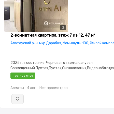
2
2
2-комнатная квартира, этаж 7 из 12, 47 м²
Алатауский р-н, мкр Дарабоз, Момышулы 100, Жилой комплек
2025 г.п.,состояние: Черновая отделка,санузел:
Совмещенный,Пустая,Пустая,Сигнализация,Видеонаблюде
окна,Тихий двор
частное лицо
Алматы
4 авг.
Нет просмотров