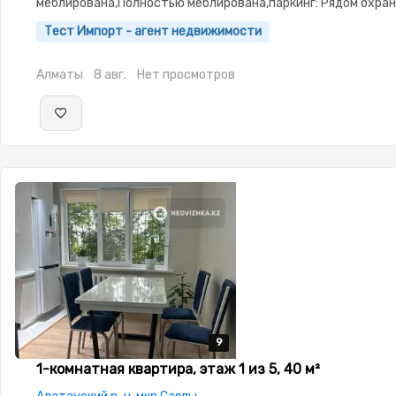
меблирована,Полностью меблирована,паркинг: Рядом охра
стоянка,Домофон,Видеонаблюдение
Тест Импорт - агент недвижимости
Алматы
8 авг.
Нет просмотров
9
9
9
9
9
1-комнатная квартира, этаж 1 из 5, 40 м²