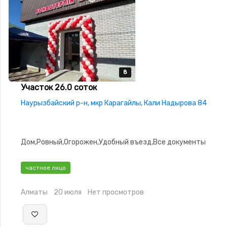
8
8
8
8
8
Участок 26.0 соток
Наурызбайский р-н, мкр Карагайлы, Кали Надырова 84
Дом,Ровный,Огорожен,Удобный въезд,Все документы
частное лицо
Алматы
20 июля
Нет просмотров