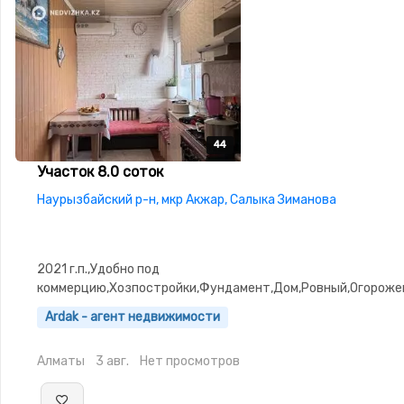
44
44
44
44
44
Участок 8.0 соток
Наурызбайский р-н, мкр Акжар, Салыка Зиманова
2021 г.п.,Удобно под
коммерцию,Хозпостройки,Фундамент,Дом,Ровный,Огороже
въезд,Выкуплен,Госакт,Все документы
Ardak - агент недвижимости
Алматы
3 авг.
Нет просмотров