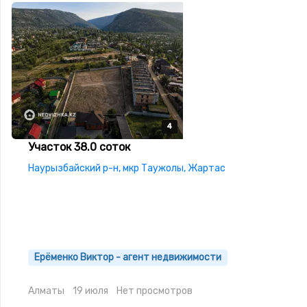
4
4
4
4
Участок 38.0 соток
Наурызбайский р-н, мкр Таужолы, Жартас
Ерёменко Виктор - агент недвижимости
Алматы
19 июля
Нет просмотров