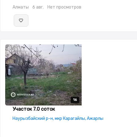
Алматы
6 авг.
Нет просмотров
16
16
16
16
16
Участок 7.0 соток
Наурызбайский р-н, мкр Карагайлы, Ажарлы