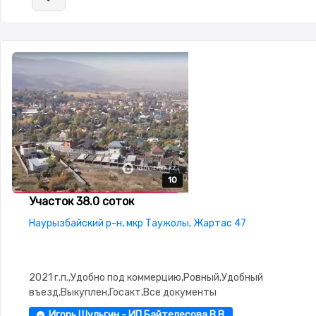
10
10
10
10
10
Участок 38.0 соток
Наурызбайский р-н, мкр Таужолы, Жартас 47
2021 г.п.,Удобно под коммерцию,Ровный,Удобный
въезд,Выкуплен,Госакт,Все документы
Игорь Шульгин - ИП Байтелесова В.В.