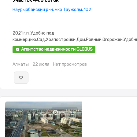
Участок 44.0 соток
Наурызбайский р-н, мкр Таужолы, 102
2021 г.п.,Удобно под
коммерцию,Сад,Хозпостройки,Дом,Ровный,Огорожен,Удобн
въезд,Выкуплен,Госакт,Все документы
Агентство недвижимости GLOBUS
Алматы
22 июля
Нет просмотров