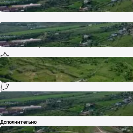
Целевое назначение
ИЖС (индивидуальное жилищное строительство)
Делимость
Делимый
Площадь участка
1 га
Дополнительно
Ровный
Удобный въезд
Выкуплен
Госакт
Все документы