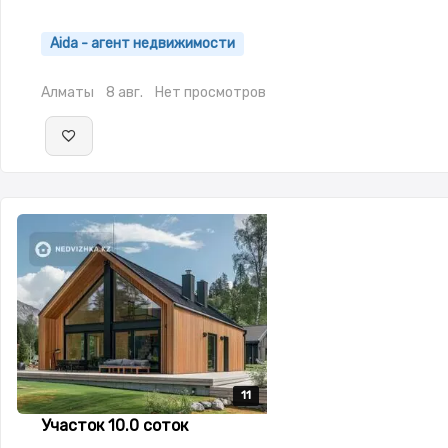
Aida - агент недвижимости
Алматы
8 авг.
Нет просмотров
11
11
11
11
11
Участок 10.0 соток