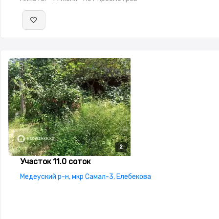
2
2
Участок 11.0 соток
Медеуский р-н, мкр Самал-3, Елебекова