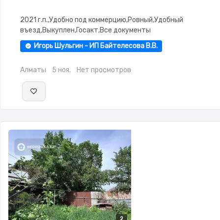
2021 г.п.,Удобно под коммерцию,Ровный,Удобный
въезд,Выкуплен,Госакт,Все документы
Игорь Шульгин - ИП Байтелесова В.В.
Алматы
5 ноя.
Нет просмотров
2
2