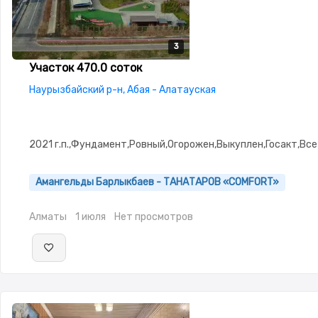
3
3
3
Участок 470.0 соток
Наурызбайский р-н, Абая - Алатауская
2021 г.п.,Фундамент,Ровный,Огорожен,Выкуплен,Госакт,Вс
Амангельды Барлыкбаев - ТАНАТАРОВ «COMFORT»
Алматы
1 июля
Нет просмотров