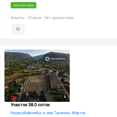
частное лицо
Алматы
13 июля
Нет просмотров
3
3
3
Участок 38.0 соток
Наурызбайский р-н, мкр Таужолы, Жартас