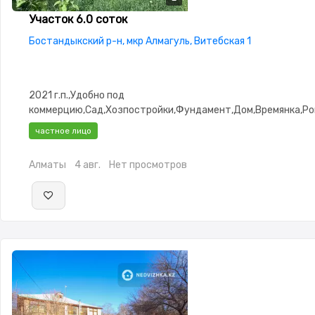
Участок 6.0 соток
Бостандыкский р-н, мкр Алмагуль, Витебская 1
2021 г.п.,Удобно под
коммерцию,Сад,Хозпостройки,Фундамент,Дом,Времянка,Ро
въезд,Выкуплен,Все документы
частное лицо
Алматы
4 авг.
Нет просмотров