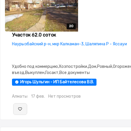
20
20
20
20
20
Участок 62.0 соток
Наурызбайский р-н, мкр Калкаман-3, Шаляпина Р - Яссауи
Удобно под коммерцию,Хозпостройки,Дом,Ровный,Огороже
въезд,Выкуплен,Госакт,Все документы
Игорь Шульгин - ИП Байтелесова В.В.
Алматы
17 фев.
Нет просмотров