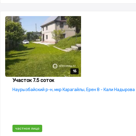
15
15
15
15
15
Участок 7.5 соток
Наурызбайский р-н, мкр Карагайлы, Ерен 8 - Кали Надырова
частное лицо