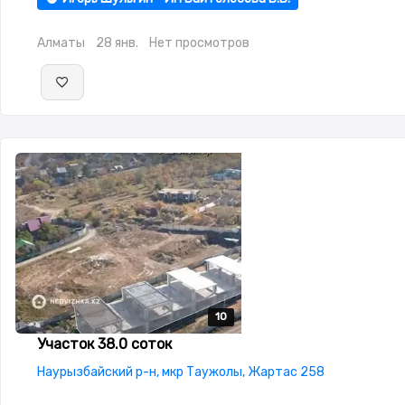
Алматы
28 янв.
Нет просмотров
10
10
10
10
10
Участок 38.0 соток
Наурызбайский р-н, мкр Таужолы, Жартас 258