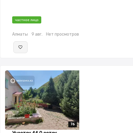
частное лицо
Алматы
9 авг.
Нет просмотров
76
76
76
76
76