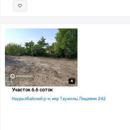
4
4
4
4
Участок 6.6 соток
Наурызбайский р-н, мкр Таужолы, Пищевик 242