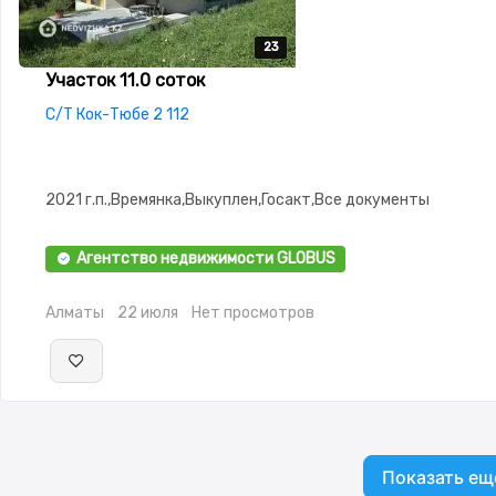
23
23
23
23
23
Участок 11.0 соток
С/Т Кок-Тюбе 2 112
2021 г.п.,Времянка,Выкуплен,Госакт,Все документы
Агентство недвижимости GLOBUS
Алматы
22 июля
Нет просмотров
Показать ещ