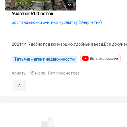
13
13
13
13
13
Участок 51.0 соток
Бостандыкский р-н, мкр Нурлытау (Энергетик)
2021 г.п.,Удобно под коммерцию,Удобный въезд,Все докум
Татьяна - агент недвижимости
Алматы
15 июля
Нет просмотров