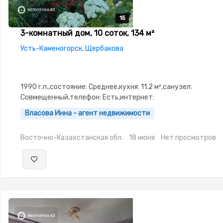
15
15
15
15
15
3-комнатный дом, 10 соток, 134 м²
Усть-Каменогорск, Щербакова
1990 г.п.,состояние: Среднее,кухня: 11.2 м²,санузел:
Совмещенный,телефон: Есть,интернет:
Оптика,Домофон,Сигнализация,Баня,Гараж,Сад,Хозпострой
Власова Инна - агент недвижимости
Восточно-Казахстанская обл.
18 июня
Нет просмотров