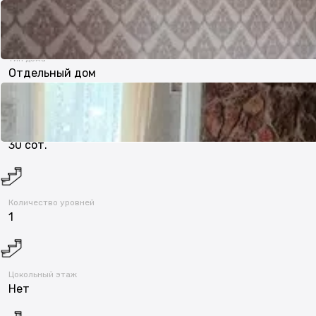
6 м²
Тип дома
Отдельный дом
Участок
30 сот.
Количество уровней
1
Цокольный этаж
Нет