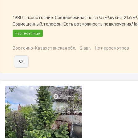
1980 г.п.,состояние: Среднее,жилая пл.: 57.5 м²,кухня: 21.6 м²
Совмещенный,телефон: Есть возможность подключения,Ч
меблирована,Частично меблирована,Пластиковые
частное лицо
окна,Навес,Баня,Гараж,Сад,Веранда,Хозпостройки,Летняя 
Восточно-Казахстанская обл.
2 авг.
Нет просмотров