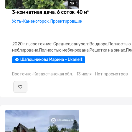
18
18
18
18
18
3-комнатная дача, 6 соток, 40 м²
Усть-Каменогорск, Проектировщик
2020 г.п.,состояние: Среднее,санузел: Во дворе,Полностью
меблирована,Полностью меблирована,Решетки на окнах,П
окна,Навес,Баня,Сад,Хозпостройки,Летняя кухня
Шапошникова Марина - Ukarielt
Восточно-Казахстанская обл.
13 июля
Нет просмотров