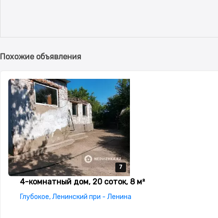
Похожие объявления
7
7
7
7
7
4-комнатный дом, 20 соток, 8 м²
Глубокое, Ленинский при - Ленина