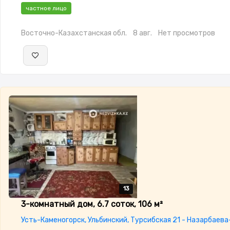
частное лицо
Восточно-Казахстанская обл.
8 авг.
Нет просмотров
13
13
13
13
13
3-комнатный дом, 6.7 соток, 106 м²
Усть-Каменогорск, Ульбинский, Турсибская 21 - Назарбаев