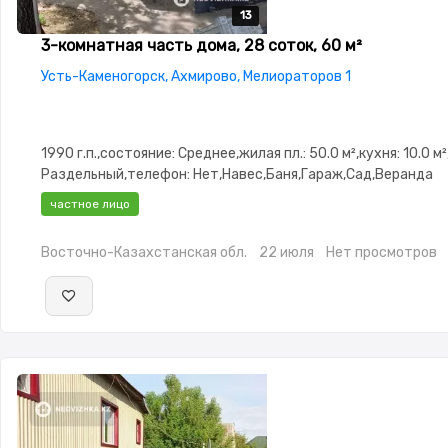
13
13
13
13
13
3-комнатная часть дома, 28 соток, 60 м²
Усть-Каменогорск, Ахмирово, Мелиораторов 1
1990 г.п.,состояние: Среднее,жилая пл.: 50.0 м²,кухня: 10.0 м
Раздельный,телефон: Нет,Навес,Баня,Гараж,Сад,Веранда
частное лицо
Восточно-Казахстанская обл.
22 июля
Нет просмотров