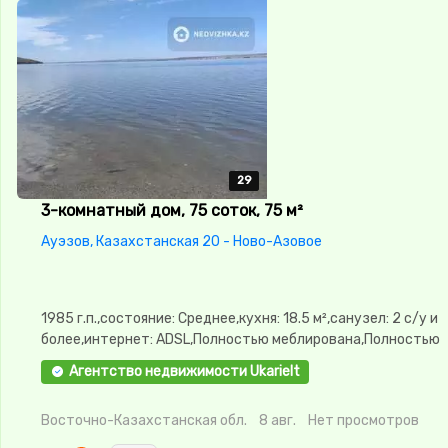
29
29
29
29
29
3-комнатный дом, 75 соток, 75 м²
Ауэзов, Казахстанская 20 - Ново-Азовое
1985 г.п.,состояние: Среднее,кухня: 18.5 м²,санузел: 2 с/у и
более,интернет: ADSL,Полностью меблирована,Полностью
меблирована,Пластиковые
Агентство недвижимости Ukarielt
окна,Баня,Бассейн,Гараж,Сад,Веранда,Хозпостройки
Восточно-Казахстанская обл.
8 авг.
Нет просмотров