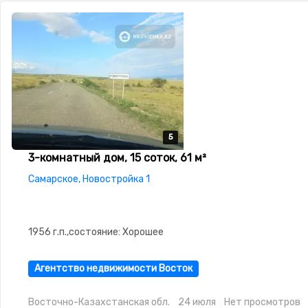
5
5
5
5
5
3-комнатный дом, 15 соток, 61 м²
Самарское, Новостройка 1
1956 г.п.,состояние: Хорошее
Агентство недвижимости Восток
Восточно-Казахстанская обл.
24 июля
Нет просмотров