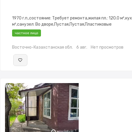
1970 г.п.,состояние: Требует ремонта,жилая пл.: 120.0 м²,кух
м²,санузел: Во дворе,Пустая,Пустая,Пластиковые
окна,Баня,Гараж,Сад,Веранда,Хозпостройки,Летняя кухня
частное лицо
Восточно-Казахстанская обл.
6 авг.
Нет просмотров