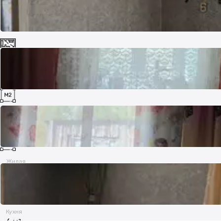
Комнат
3
Площадь
60 м²
Жилая
50 м²
Кухня