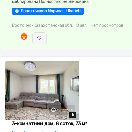
меблирована,Полностью меблирована
Лопатникова Марина - Ukarielt
Восточно-Казахстанская обл.
8 авг.
Нет просмотров
8
8
8
8
8
3-комнатный дом, 8 соток, 73 м²