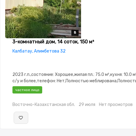
8
8
8
8
8
3-комнатный дом, 14 соток, 150 м²
Калбатау, Алимбетова 32
2023 г.п.,состояние: Хорошее,жилая пл.: 75.0 м²,кухня: 10.0 м
с/у и более,телефон: Нет,Полностью меблирована,Полност
меблирована,Пластиковые окна,Навес,Хозпостройки
частное лицо
Восточно-Казахстанская обл.
29 июля
Нет просмотров