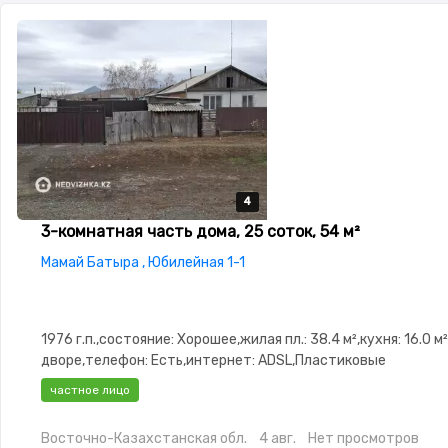
4
4
4
4
3-комнатная часть дома, 25 соток, 54 м²
Мамай Батыра , Юбилейная 1-1
1976 г.п.,состояние: Хорошее,жилая пл.: 38.4 м²,кухня: 16.0 м
дворе,телефон: Есть,интернет: ADSL,Пластиковые
окна,Навес,Баня,Гараж,Сад,Веранда,Хозпостройки
частное лицо
Восточно-Казахстанская обл.
4 авг.
Нет просмотров