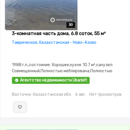
30
30
30
30
30
3-комнатная часть дома, 6.8 соток, 55 м²
Таврическое, Казахстанская - Ново-Азово
1988 г.п.,состояние: Хорошее,кухня: 10.7 м²,санузел:
Совмещенный,Полностью меблирована,Полностью
меблирована,Пластиковые окна,Баня,Веранда,Хозпостройк
Агентство недвижимости Ukarielt
зона,Летняя кухня
Восточно-Казахстанская обл.
6 авг.
Нет просмотров