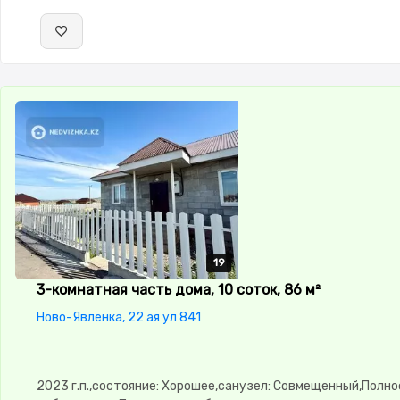
19
19
19
19
19
3-комнатная часть дома, 10 соток, 86 м²
Ново-Явленка, 22 ая ул 841
2023 г.п.,состояние: Хорошее,санузел: Совмещенный,Полн