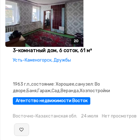
20
20
20
20
20
3-комнатный дом, 6 соток, 61 м²
Усть-Каменогорск, Дружбы
1963 г.п.,состояние: Хорошее,санузел: Во
дворе,Баня,Гараж,Сад,Веранда,Хозпостройки
Агентство недвижимости Восток
Восточно-Казахстанская обл.
24 июля
Нет просмотров