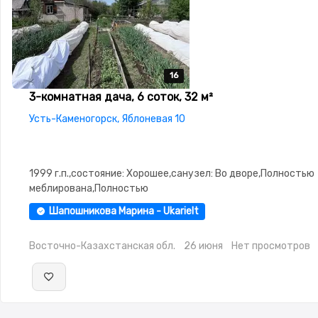
16
16
16
16
16
3-комнатная дача, 6 соток, 32 м²
Усть-Каменогорск, Яблоневая 10
1999 г.п.,состояние: Хорошее,санузел: Во дворе,Полностью
меблирована,Полностью
меблирована,Навес,Баня,Сад,Веранда,Хозпостройки
Шапошникова Марина - Ukarielt
Восточно-Казахстанская обл.
26 июня
Нет просмотров