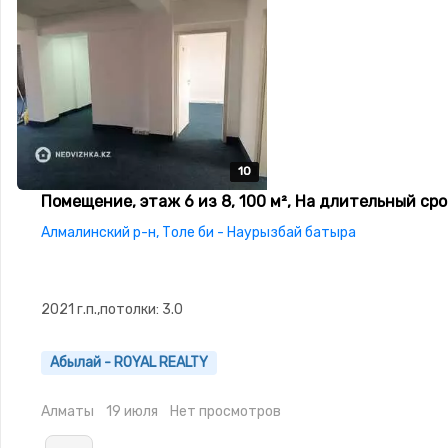
10
10
10
10
10
Помещение, этаж 6 из 8, 100 м², На длительный сро
Алмалинский р-н, Толе би - Наурызбай батыра
2021 г.п.,потолки: 3.0
Абылай - ROYAL REALTY
Алматы
19 июля
Нет просмотров