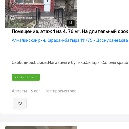
12
12
12
12
12
Помещение, этаж 1 из 4, 76 м², На длительный срок
Алмалинский р-н, Карасай-батыра 111/75 - Досмухамедова
Свободное,Офисы,Магазины и бутики,Склады,Салоны крас
частное лицо
Алматы
6 авг.
Нет просмотров