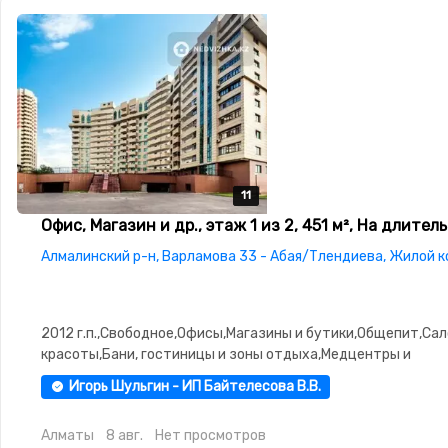
11
11
11
11
11
Офис, Магазин и др., этаж 1 из 2, 451 м², На длител
Алмалинский р-н, Варламова 33 - Абая/Тлендиева, Жилой 
2012 г.п.,Свободное,Офисы,Магазины и бутики,Общепит,Са
красоты,Бани, гостиницы и зоны отдыха,Медцентры и
аптеки,Образование,Развлечения,Конференц-залы,Кабинет
Игорь Шульгин - ИП Байтелесова В.В.
места,Студии,паркинг: Паркинг
Алматы
8 авг.
Нет просмотров