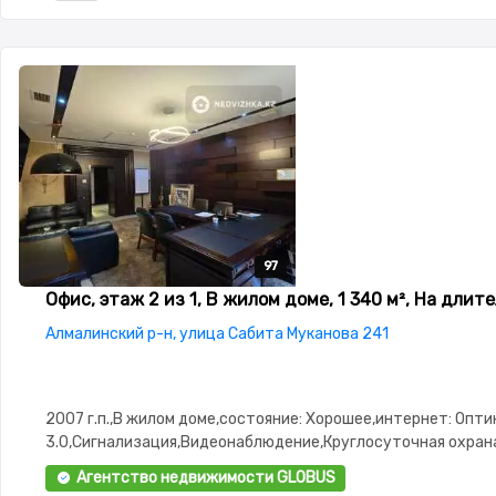
97
97
97
97
97
Офис, этаж 2 из 1, В жилом доме, 1 340 м², На длит
Алмалинский р-н, улица Сабита Муканова 241
2007 г.п.,В жилом доме,состояние: Хорошее,интернет: Опти
3.0,Сигнализация,Видеонаблюдение,Круглосуточная охран
сигнализация,Пластиковые окна,Офисная мебель
Агентство недвижимости GLOBUS