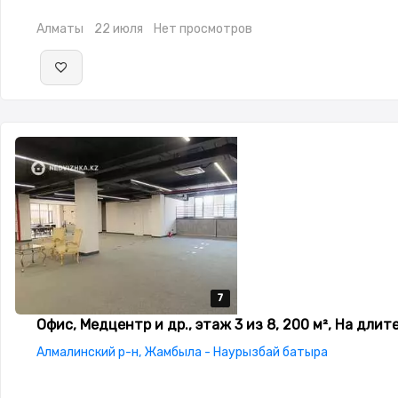
Алматы
22 июля
Нет просмотров
7
7
7
7
7
Офис, Медцентр и др., этаж 3 из 8, 200 м², На длит
Алмалинский р-н, Жамбыла - Наурызбай батыра