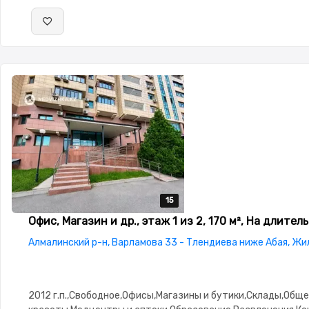
15
15
15
15
15
Офис, Магазин и др., этаж 1 из 2, 170 м², На длител
Алмалинский р-н, Варламова 33 - Тлендиева ниже Абая, Ж
2012 г.п.,Свободное,Офисы,Магазины и бутики,Склады,Общ