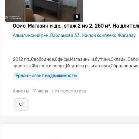
5
5
5
5
5
Офис, Магазин и др., этаж 2 из 2, 250 м², На длите
Алмалинский р-н, Варламова 33, Жилой комплекс Жагалау
2012 г.п.,Свободное,Офисы,Магазины и бутики,Склады,Сало
красоты,Фитнес и спорт,Медцентры и аптеки,Образование
залы,Кабинеты и рабочие места,Студии,паркинг: Паркинг
Ерлан - агент недвижимости
Алматы
11 июля
Нет просмотров