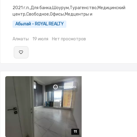
2021 г.п.,Для банка,Шоурум,Турагенство,Медицинский
центр,Свободное,Офисы,Медцентры и
аптеки,Образование,Развлечения,Кабинеты и рабочие
Абылай - ROYAL REALTY
места,Студии,потолки: 3.0
Алматы
19 июля
Нет просмотров
11
11
11
11
11