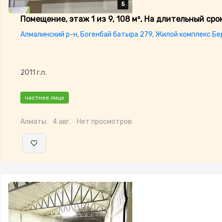
5
5
5
5
5
Помещение, этаж 1 из 9, 108 м², На длительный сро
Алмалинский р-н, Богенбай батыра 279, Жилой комплекс Бе
2011 г.п.
частное лицо
Алматы
4 авг.
Нет просмотров