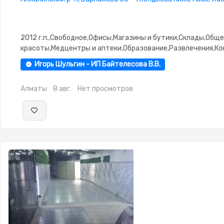
2012 г.п.,Свободное,Офисы,Магазины и бутики,Склады,Общ
красоты,Медцентры и аптеки,Образование,Развлечения,К
залы,Кабинеты и рабочие места,Студии,паркинг: Паркинг
Игорь Шульгин - ИП Байтелесова В.В.
Алматы
8 авг.
Нет просмотров