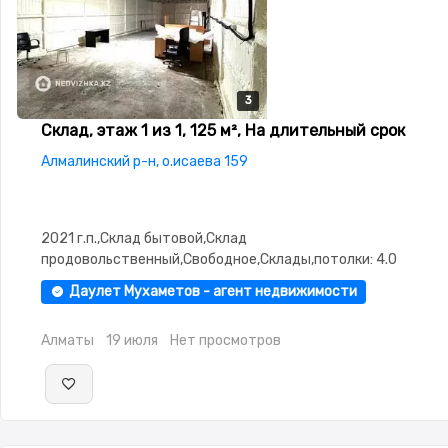
3
3
3
Склад, этаж 1 из 1, 125 м², На длительный срок
Алмалинский р-н, о.исаева 159
2021 г.п.,Склад бытовой,Склад
продовольственный,Свободное,Склады,потолки: 4.0
Даулет Мухаметов - агент недвижимости
Алматы
19 июля
Нет просмотров