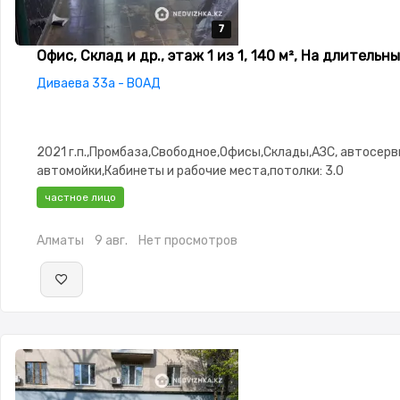
7
7
7
7
7
Офис, Склад и др., этаж 1 из 1, 140 м², На длительн
Диваева 33а - ВОАД
2021 г.п.,Промбаза,Свободное,Офисы,Склады,АЗС, автосерв
автомойки,Кабинеты и рабочие места,потолки: 3.0
частное лицо
Алматы
9 авг.
Нет просмотров