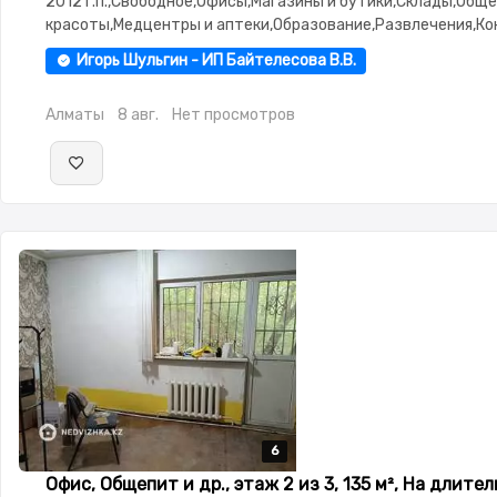
2012 г.п.,Свободное,Офисы,Магазины и бутики,Склады,Общ
красоты,Медцентры и аптеки,Образование,Развлечения,К
залы,Кабинеты и рабочие места,Студии,паркинг: Паркинг
Игорь Шульгин - ИП Байтелесова В.В.
Алматы
8 авг.
Нет просмотров
6
6
6
6
6
Офис, Общепит и др., этаж 2 из 3, 135 м², На длите