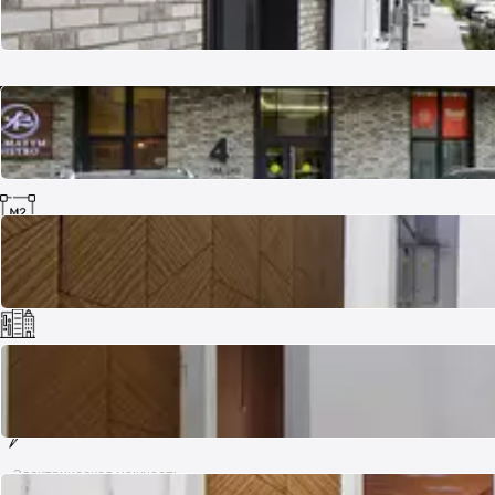
Комнат
3
Площадь
82 м²
Название объекта
UMAI
Электрическая мощность