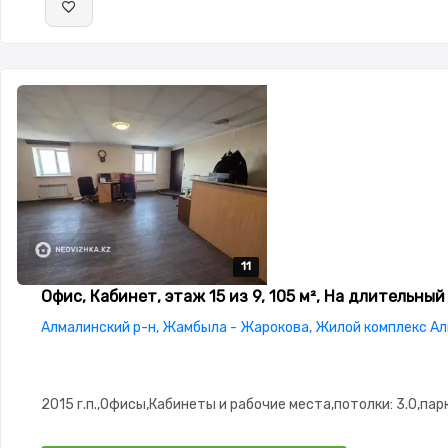
11
11
11
11
11
Офис, Кабинет, этаж 15 из 9, 105 м², На длительный
Алмалинский р-н, Жамбыла - Жарокова, Жилой комплекс А
2015 г.п.,Офисы,Кабинеты и рабочие места,потолки: 3.0,пар