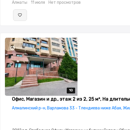
Алматы
11 июля
Нет просмотров
10
10
10
10
10
Офис, Магазин и др., этаж 2 из 2, 25 м², На длител
Алмалинский р-н, Варламова 33 - Тлендиева ниже Абая, Ж