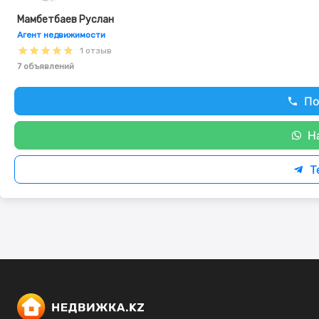
Мамбетбаев Руслан
Агент недвижимости
1 отзыв
7 объявлений
По
Н
T