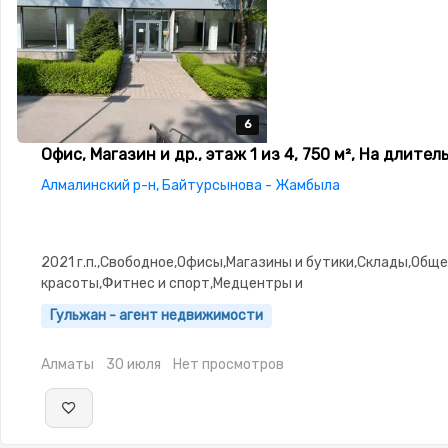
6
6
6
6
6
Офис, Магазин и др., этаж 1 из 4, 750 м², На длител
Алмалинский р-н, Байтурсынова - Жамбыла
2021 г.п.,Свободное,Офисы,Магазины и бутики,Склады,Общ
красоты,Фитнес и спорт,Медцентры и
аптеки,Образование,Развлечения,Конференц-залы,Кабинет
Гульжан - агент недвижимости
места,Студии,потолки: 3.0
Алматы
30 июля
Нет просмотров