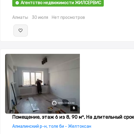
Агентство недвижимости ЖИЛСЕРВИС
Алматы
30 июля
Нет просмотров
8
8
8
8
8
Помещение, этаж 6 из 8, 90 м², На длительный срок
Алмалинский р-н, толе би - Желтоксан