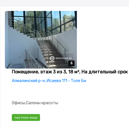
5
5
5
5
5
Помещение, этаж 3 из 3, 18 м², На длительный срок
Алмалинский р-н, Исаева 111 - Толе Би
Офисы,Салоны красоты
частное лицо