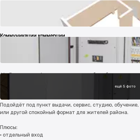
Входная группа
Отдельный
Коммуникации коммерции
Свет
Вода
Канализация
Отопление
Вентиляция
Описание продавца
16 кВт, потолки 4 м и помещение уже без оборудования
ещё 5 фото
Сдаётся коммерческое помещение в UMAI, район с пло
Подойдёт под пункт выдачи, сервис, студию, обучение,
или другой спокойный формат для жителей района.
Плюсы:
• отдельный вход