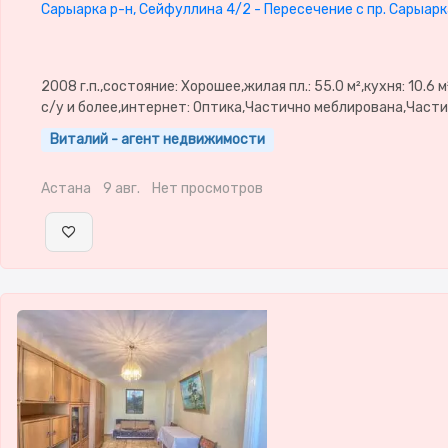
Сарыарка р-н, Сейфуллина 4/2 - Пересечение с пр. Сарыарк
2008 г.п.,состояние: Хорошее,жилая пл.: 55.0 м²,кухня: 10.6 м
с/у и более,интернет: Оптика,Частично меблирована,Част
меблирована,паркинг: Паркинг,Домофон,Видеонаблюдение
Виталий - агент недвижимости
окна,Комнаты изолированы,Встроенная кухня,Счётчики,Ти
двор,Кондиционер
Астана
9 авг.
Нет просмотров