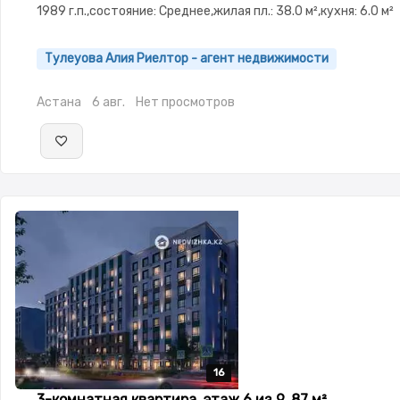
1989 г.п.,состояние: Среднее,жилая пл.: 38.0 м²,кухня: 6.0 м²
Тулеуова Алия Риелтор - агент недвижимости
Астана
6 авг.
Нет просмотров
16
16
16
16
16
3-комнатная квартира, этаж 6 из 9, 87 м²