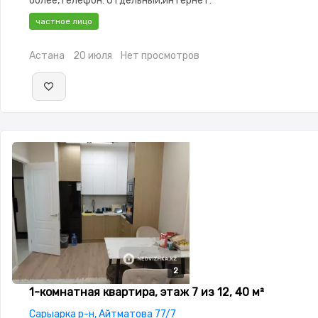
более,телефон: Отдельный,интернет:
Оптика,Домофон,Видеонаблюдение,Комнаты
частное лицо
изолированы,Счётчики,Тихий двор,Кондиционер
Астана
20 июля
Нет просмотров
2
2
1-комнатная квартира, этаж 7 из 12, 40 м²
Сарыарка р-н, Айтматова 77/7