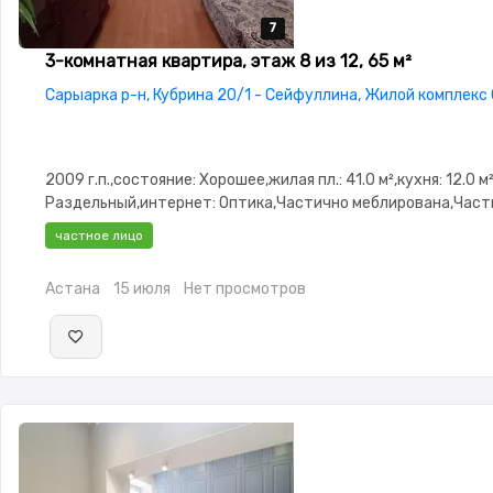
7
7
7
7
7
3-комнатная квартира, этаж 8 из 12, 65 м²
Сарыарка р-н, Кубрина 20/1 - Сейфуллина, Жилой комплекс
2009 г.п.,состояние: Хорошее,жилая пл.: 41.0 м²,кухня: 12.0 м
Раздельный,интернет: Оптика,Частично меблирована,Част
меблирована,паркинг: Паркинг,Домофон,Видеонаблюдение
частное лицо
окна,Неугловая,Кухня-студия,Счётчики,Кондиционер
Астана
15 июля
Нет просмотров