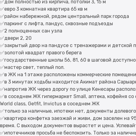
✅дом полностью из кирпича, потолки 3, 15 м
✅евро 3 комнатная квартира 65 кв м
✅район набережной, рядом центральный парк города
✅паркинг с лифта, пандус, сквозные подъезды
✅2 полноценных сан узла
✅двери 2, 20
✅закрытый двор на пандусе с тренажерами и детской 
✅золотой квадрат правого берега
✅государственные школы 56, 81, 60 в шаговой доступн
✅мастер свет, теплый пол.
✅в ЖК на 1 этаже расположены коммерческие помещения
✅в 3 минутах ходьбы находится Акимат района Сарыар
✅напротив ЖК через дорогу по улице Кенесары распол
✅в соседнем ЖК гипермаркет Small, аптека, кофейня со 
World class, Getfit, Invictus в соседнем ЖК
✅только за наличные, ипотеки нет, документы долевог
✅квартира конфетка заезжай и живи, дом заселен на 
время. С выходом документов вырастет и цена. Успевай