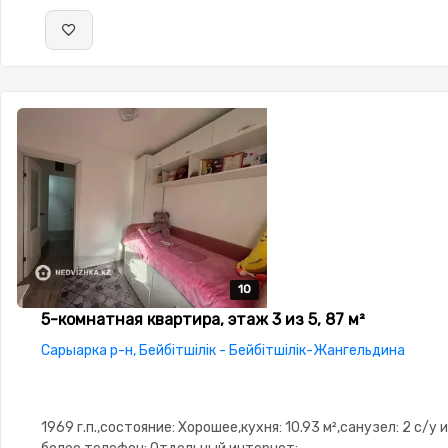
10
10
10
10
10
5-комнатная квартира, этаж 3 из 5, 87 м²
Сарыарка р-н, Бейбітшілік - Бейбітшілік-Жангельдина
1969 г.п.,состояние: Хорошее,кухня: 10.93 м²,санузел: 2 с/у и