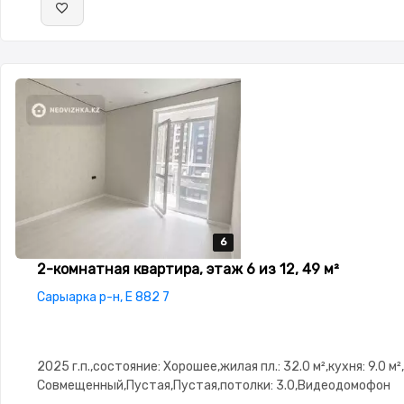
6
6
6
6
6
2-комнатная квартира, этаж 6 из 12, 49 м²
Сарыарка р-н, E 882 7
2025 г.п.,состояние: Хорошее,жилая пл.: 32.0 м²,кухня: 9.0 м²
Совмещенный,Пустая,Пустая,потолки: 3.0,Видеодомофон