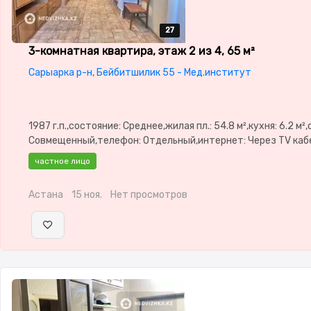
27
27
27
27
27
3-комнатная квартира, этаж 2 из 4, 65 м²
Сарыарка р-н, Бейбитшилик 55 - Мед.институт
1987 г.п.,состояние: Среднее,жилая пл.: 54.8 м²,кухня: 6.2 м²
Совмещенный,телефон: Отдельный,интернет: Через TV кабе
Рядом охраняемая стоянка,Домофон,Неугловая,Встроенная
частное лицо
кухня,Кладовка
Астана
15 ноя.
Нет просмотров