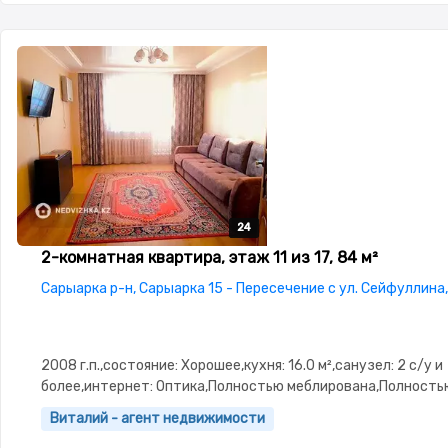
24
24
24
24
24
2-комнатная квартира, этаж 11 из 17, 84 м²
Сарыарка р-н, Сарыарка 15 - Пересечение с ул. Сейфуллина
2008 г.п.,состояние: Хорошее,кухня: 16.0 м²,санузел: 2 с/у и
более,интернет: Оптика,Полностью меблирована,Полность
меблирована,паркинг:
Виталий - агент недвижимости
Паркинг,Домофон,Видеонаблюдение,Консьерж,Пластиковы