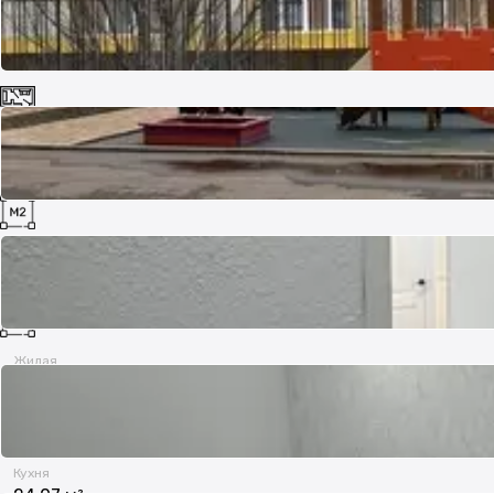
Комнат
3
Площадь
65 м²
Жилая
60 м²
Кухня