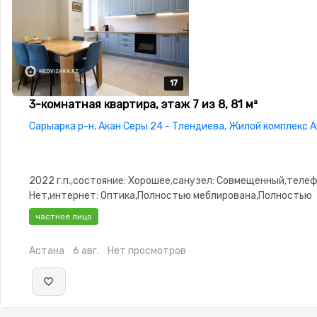
17
17
17
17
17
3-комнатная квартира, этаж 7 из 8, 81 м²
Сарыарка р-н, Акан Серы 24 - Тлендиева, Жилой комплекс 
2022 г.п.,состояние: Хорошее,санузел: Совмещенный,телеф
Нет,интернет: Оптика,Полностью меблирована,Полностью
меблирована,паркинг: Паркинг,Домофон,Кодовый
частное лицо
замок,Видеонаблюдение,Пластиковые
окна,Неугловая,Улучшенная,Комнаты изолированы,Кухня-
Астана
6 авг.
Нет просмотров
студия,Встроенная кухня,Новая сантехника,Кладовка,Счёт
двор