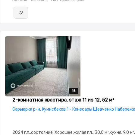
18
18
18
18
18
2-комнатная квартира, этаж 11 из 12, 52 м²
Сарыарка р-н, Кумисбеков 1 - Кенесары Щевченко Набережка
2024 г.п.,состояние: Хорошее,жилая пл.: 30.0 м²,кухня: 9.0 м²