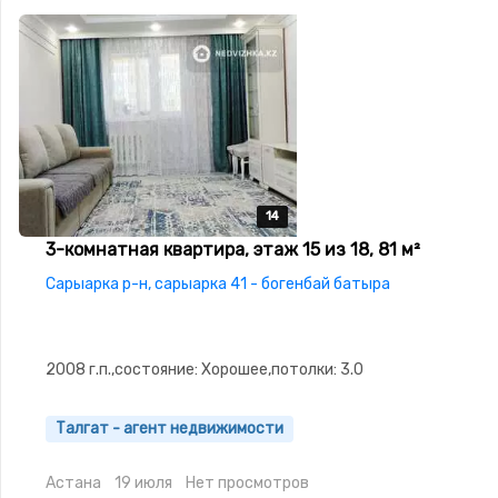
14
14
14
14
14
3-комнатная квартира, этаж 15 из 18, 81 м²
Сарыарка р-н, сарыарка 41 - богенбай батыра
2008 г.п.,состояние: Хорошее,потолки: 3.0
Талгат - агент недвижимости
Астана
19 июля
Нет просмотров