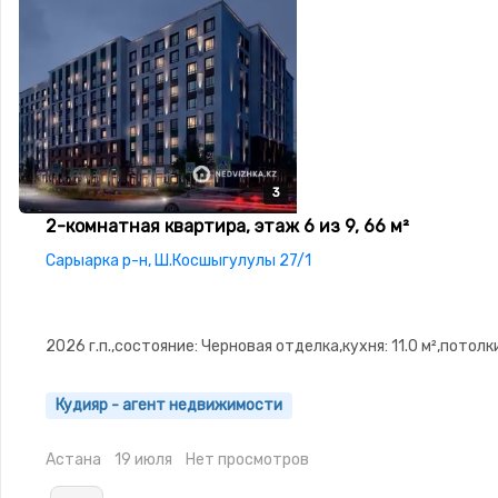
3
3
3
2-комнатная квартира, этаж 6 из 9, 66 м²
Сарыарка р-н, Ш.Косшыгулулы 27/1
2026 г.п.,состояние: Черновая отделка,кухня: 11.0 м²,потолки
Кудияр - агент недвижимости
Астана
19 июля
Нет просмотров