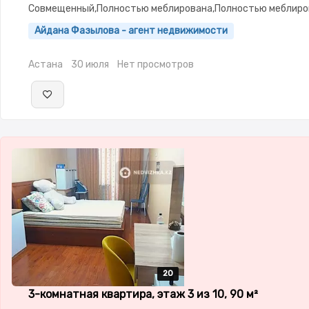
Совмещенный,Полностью меблирована,Полностью меблиров
3.0,паркинг: Паркинг,Домофон
Айдана Фазылова - агент недвижимости
Астана
30 июля
Нет просмотров
20
20
20
20
20
3-комнатная квартира, этаж 3 из 10, 90 м²