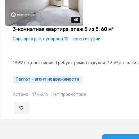
45
45
45
45
45
3-комнатная квартира, этаж 5 из 5, 60 м²
Сарыарка р-н, суворова 12 - конституции
1999 г.п.,состояние: Требует ремонта,кухня: 7.3 м²,потолки: 
Талгат - агент недвижимости
Астана
17 июля
Нет просмотров