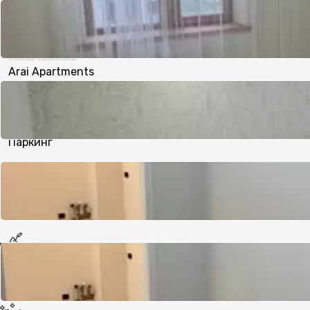
24.07 м²
Жилой комплекс
Arai Apartments
Парковка
Паркинг
В залоге
нет
Тип дома
Кирпичный