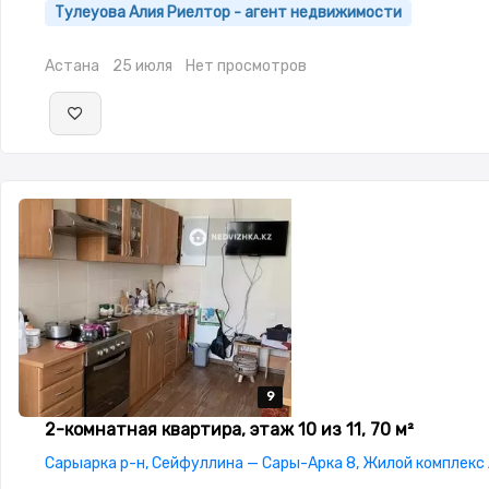
Тулеуова Алия Риелтор - агент недвижимости
Астана
25 июля
Нет просмотров
9
9
9
9
9
2-комнатная квартира, этаж 10 из 11, 70 м²
Сарыарка р-н, Сейфуллина — Сары-Арка 8, Жилой комплекс