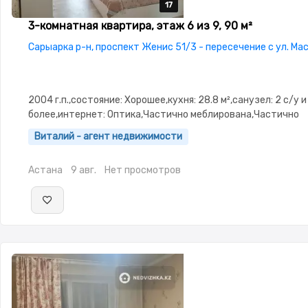
17
17
17
17
17
3-комнатная квартира, этаж 6 из 9, 90 м²
Сарыарка р-н, проспект Женис 51/3 - пересечение с ул. Ма
2004 г.п.,состояние: Хорошее,кухня: 28.8 м²,санузел: 2 с/у и
более,интернет: Оптика,Частично меблирована,Частично
меблирована,потолки: 2.9,паркинг: Рядом охраняемая
Виталий - агент недвижимости
стоянка,Домофон,Видеонаблюдение,Пластиковые окна,Ко
изолированы,Кухня-студия,Встроенная кухня,Счётчики,Ти
Астана
9 авг.
Нет просмотров
двор,Кондиционер