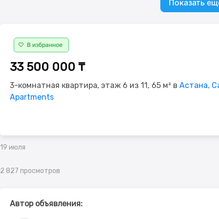
Показать ещ
В избранное
33 500 000 ₸
3-комнатная квартира, этаж 6 из 11, 65 м² в
Астана, С
Apartments
19 июля
2 827 просмотров
Автор объявления: