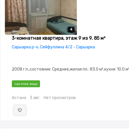
4
4
4
4
3-комнатная квартира, этаж 9 из 9, 85 м²
Сарыарка р-н, Сейфуллина 4/2 - Сарыарка
2008 г.п.,состояние: Среднее,жилая пл.: 83.0 м²,кухня: 10.0 м
частное лицо
Астана
3 авг.
Нет просмотров