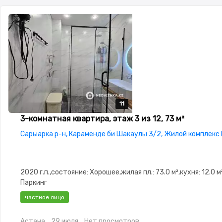
11
11
11
11
11
3-комнатная квартира, этаж 3 из 12, 73 м²
Сарыарка р-н, Караменде би Шакаулы 3/2, Жилой комплекс
2020 г.п.,состояние: Хорошее,жилая пл.: 73.0 м²,кухня: 12.0 м
Паркинг
частное лицо
Астана
29 июля
Нет просмотров