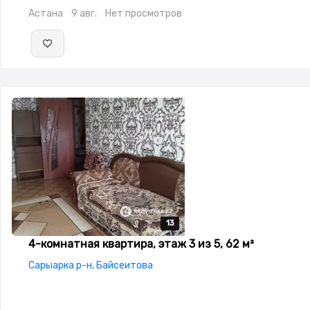
окна,Улучшенная,Комнаты изолированы,Встроенная
Астана
9 авг.
Нет просмотров
кухня,Счётчики,Тихий двор,Кондиционер
13
13
13
13
13
4-комнатная квартира, этаж 3 из 5, 62 м²
Сарыарка р-н, Байсеитова