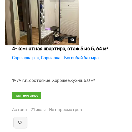
10
10
10
10
10
4-комнатная квартира, этаж 5 из 5, 64 м²
Сарыарка р-н, Сарыарка - Богенбай батыра
1979 г.п.,состояние: Хорошее,кухня: 6.0 м²
частное лицо
Астана
21 июля
Нет просмотров