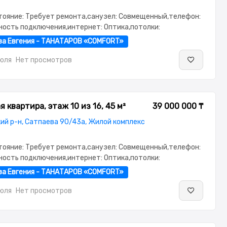
стояние: Требует ремонта,санузел: Совмещенный,телефон:
ность подключения,интернет: Оптика,потолки:
г: Паркинг,Охрана,Домофон,Видеонаблюдение,Пластиковые
ва Евгения - ТАНАТАРОВ «COMFORT»
нная,Комнаты изолированы,Тихий двор
июля
Нет просмотров
 квартира, этаж 10 из 16, 45 м²
39 000 000 ₸
ий р-н, Сатпаева 90/43а, Жилой комплекс
стояние: Требует ремонта,санузел: Совмещенный,телефон:
ность подключения,интернет: Оптика,потолки:
г: Паркинг,Охрана,Домофон,Видеонаблюдение,Пластиковые
ва Евгения - ТАНАТАРОВ «COMFORT»
нная,Комнаты изолированы,Тихий двор
июля
Нет просмотров