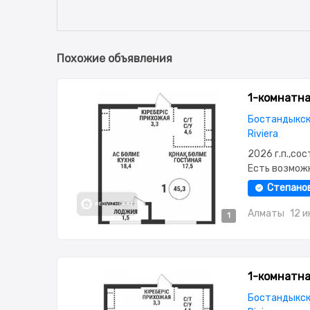
Похожие объявления
1-комнатная
Бостандыкск
Riviera
2026 г.п.,со
Есть возмож
2.85,паркин
Степано
окна,Улучше
Алматы
12 
1
1-комнатная
Бостандыкск