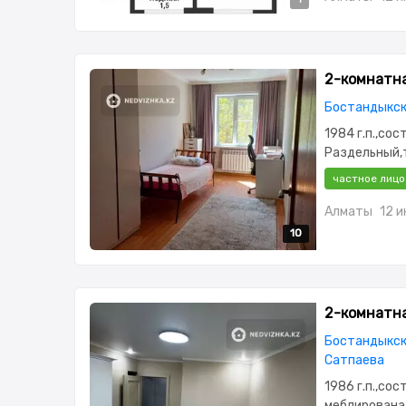
2-комнатная
Бостандыкск
1984 г.п.,сос
Раздельный,
меблирована
частное лицо
Алматы
12 
10
10
10
10
10
2-комнатная
Бостандыкски
Сатпаева
1986 г.п.,со
меблирована