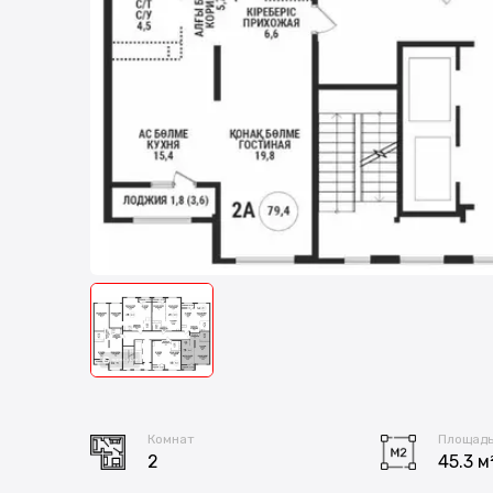
Комнат
Площад
2
45.3 м