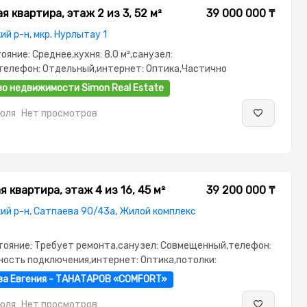
 квартира, этаж 2 из 3, 52 м²
39 000 000 ₸
й р-н, мкр. Нурлытау 1
тояние: Среднее,кухня: 8.0 м²,санузел:
телефон: Отдельный,интернет: Оптика,Частично
,Частично меблирована,паркинг: Рядом охраняемая
о недвижимости Simon Real Estate
июля
Нет просмотров
 квартира, этаж 4 из 16, 45 м²
39 200 000 ₸
ий р-н, Сатпаева 90/43а, Жилой комплекс
стояние: Требует ремонта,санузел: Совмещенный,телефон:
ность подключения,интернет: Оптика,потолки:
г: Паркинг,Охрана,Домофон,Видеонаблюдение,Пластиковые
ва Евгения - ТАНАТАРОВ «COMFORT»
нная,Комнаты изолированы,Тихий двор
июля
Нет просмотров