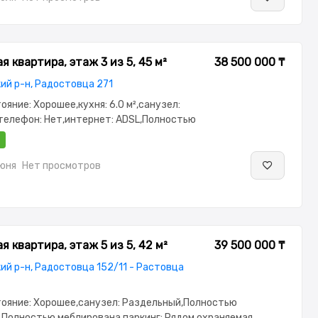
 квартира, этаж 3 из 5, 45 м²
38 500 000 ₸
ий р-н, Радостовца 271
тояние: Хорошее,кухня: 6.0 м²,санузел:
телефон: Нет,интернет: ADSL,Полностью
,Полностью меблирована,Домофон,Неугловая
июня
Нет просмотров
 квартира, этаж 5 из 5, 42 м²
39 500 000 ₸
й р-н, Радостовца 152/11 - Растовца
стояние: Хорошее,санузел: Раздельный,Полностью
,Полностью меблирована,паркинг: Рядом охраняемая