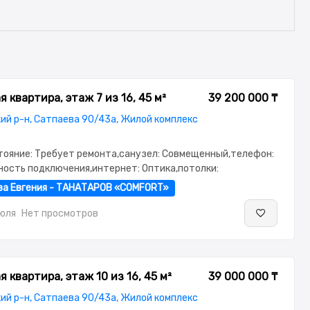
 квартира, этаж 7 из 16, 45 м²
39 200 000 ₸
ий р-н, Сатпаева 90/43а, Жилой комплекс
стояние: Требует ремонта,санузел: Совмещенный,телефон:
ность подключения,интернет: Оптика,потолки:
г: Паркинг,Охрана,Домофон,Видеонаблюдение,Пластиковые
ва Евгения - ТАНАТАРОВ «COMFORT»
нная,Комнаты изолированы,Тихий двор
июля
Нет просмотров
 квартира, этаж 10 из 16, 45 м²
39 000 000 ₸
ий р-н, Сатпаева 90/43а, Жилой комплекс