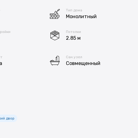
е
Тип дома
Монолитный
тройки
Потолки
2.85 м
ет
Сан.узел
а
Совмещенный
хий двор