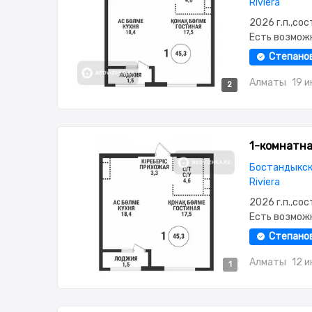
Riviera
2026 г.п.,со
Есть возмож
2.85,паркин
Степано
окна,Улучше
Алматы
19 
2
2
1-комнатная
Бостандыкск
Riviera
2026 г.п.,со
Есть возмож
2.85,паркин
Степано
окна,Улучше
Алматы
12 
1