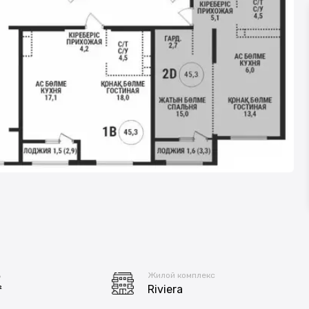
ь
Жилой комплекс
²
Riviera