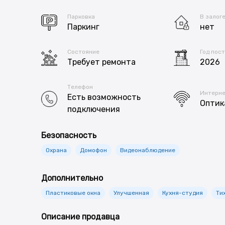
Парковка
В залог
Паркинг
нет
Состояние
Год пос
Требует ремонта
2026
Телефон
Интерн
Есть возможность
Оптик
подключения
Безопасность
Охрана
Домофон
Видеонаблюдение
Дополнительно
Пластиковые окна
Улучшенная
Кухня-студия
Ти
Описание продавца