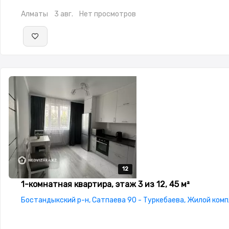
студия,Тихий двор,Кондиционер
Алматы
3 авг.
Нет просмотров
12
12
12
12
12
1-комнатная квартира, этаж 3 из 12, 45 м²
Бостандыкский р-н, Сатпаева 90 - Туркебаева, Жилой комп