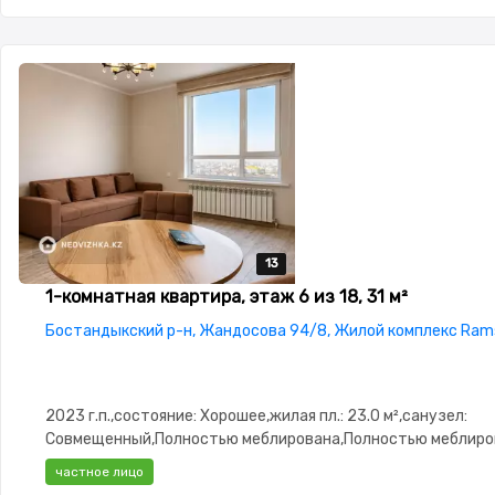
13
13
13
13
13
1-комнатная квартира, этаж 6 из 18, 31 м²
Бостандыкский р-н, Жандосова 94/8, Жилой комплекс Rams
2023 г.п.,состояние: Хорошее,жилая пл.: 23.0 м²,санузел:
Совмещенный,Полностью меблирована,Полностью меблиров
3.0,паркинг: Паркинг,Домофон,Кодовый
частное лицо
замок,Сигнализация,Видеонаблюдение,Пластиковые окна,К