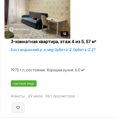
12
12
12
12
12
3-комнатная квартира, этаж 4 из 5, 57 м²
Бостандыкский р-н, мкр Орбита-2, Орбита-2 27
1975 г.п.,состояние: Хорошее,кухня: 6.0 м²
частное лицо
Алматы
29 июля
Нет просмотров