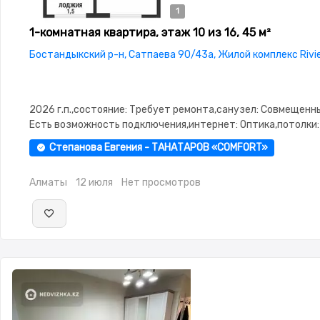
1
1-комнатная квартира, этаж 10 из 16, 45 м²
Бостандыкский р-н, Сатпаева 90/43а, Жилой комплекс Rivi
2026 г.п.,состояние: Требует ремонта,санузел: Совмещенн
Есть возможность подключения,интернет: Оптика,потолки: 
Паркинг,Охрана,Домофон,Видеонаблюдение,Пластиковые
Степанова Евгения - ТАНАТАРОВ «COMFORT»
окна,Улучшенная,Комнаты изолированы,Тихий двор
Алматы
12 июля
Нет просмотров