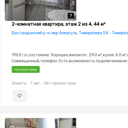
7
7
7
7
7
2-комнатная квартира, этаж 2 из 4, 44 м²
Бостандыкский р-н, мкр Алмагуль, Тимирязева 54 - Тимиря
1963 г.п.,состояние: Хорошее,жилая пл.: 29.0 м²,кухня: 6.0 м²
Совмещенный,телефон: Есть возможность подключения,ин
Проводной,Полностью меблирована,Полностью меблирована
частное лицо
Паркинг,Домофон,Видеонаблюдение,Видеодомофон
Алматы
7 авг.
Нет просмотров