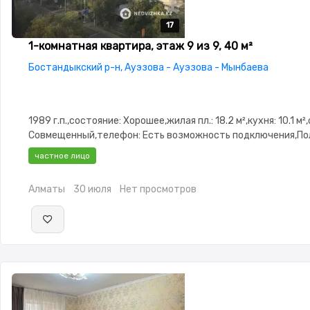
17
17
17
17
17
1-комнатная квартира, этаж 9 из 9, 40 м²
Бостандыкский р-н, Ауэзова - Ауэзова - Мынбаева
1989 г.п.,состояние: Хорошее,жилая пл.: 18.2 м²,кухня: 10.1 м²
Совмещенный,телефон: Есть возможность подключения,П
меблирована,Полностью меблирована,паркинг:
частное лицо
Паркинг,Домофон,Видеонаблюдение,Неугловая,Улучшенная
сантехника,Счётчики,Тихий двор
Алматы
30 июля
Нет просмотров