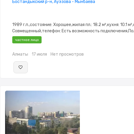
Бостандыкский р-н, Ауэзова - Мынбаева
1989 г.п.,состояние: Хорошее,жилая пл.: 18.2 м²,кухня: 10.1 м²
Совмещенный,телефон: Есть возможность подключения,П
меблирована,Полностью меблирована,паркинг:
частное лицо
Паркинг,Домофон,Видеонаблюдение,Неугловая,Улучшенная
изолированы,Кладовка,Счётчики
Алматы
17 июля
Нет просмотров