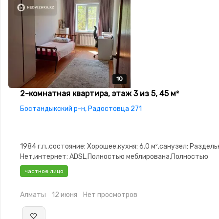
10
10
10
10
10
2-комнатная квартира, этаж 3 из 5, 45 м²
Бостандыкский р-н, Радостовца 271
1984 г.п.,состояние: Хорошее,кухня: 6.0 м²,санузел: Раздел
Нет,интернет: ADSL,Полностью меблирована,Полностью
меблирована,Домофон,Неугловая
частное лицо
Алматы
12 июня
Нет просмотров