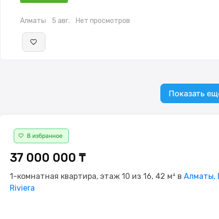
студия,Встроенная кухня,Новая сантехника,Счётчики,Тихи
двор,Кондиционер
Алматы
5 авг.
Нет просмотров
Показать ещ
В избранное
37 000 000 ₸
1-комнатная квартира, этаж 10 из 16, 42 м² в
Алматы, 
Riviera