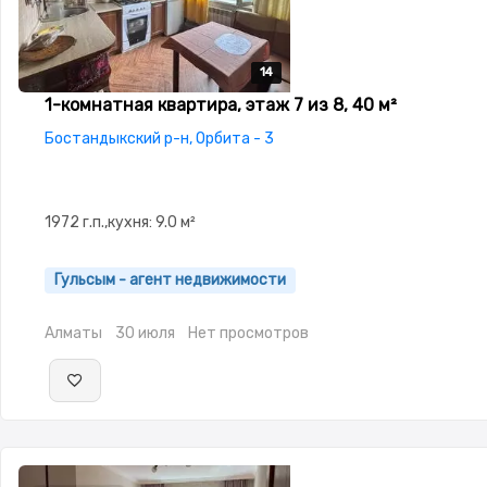
14
14
14
14
14
1-комнатная квартира, этаж 7 из 8, 40 м²
Бостандыкский р-н, Орбита - 3
1972 г.п.,кухня: 9.0 м²
Гульсым - агент недвижимости
Алматы
30 июля
Нет просмотров