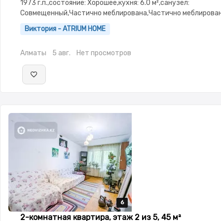
1973 г.п.,состояние: Хорошее,кухня: 6.0 м²,санузел:
Совмещенный,Частично меблирована,Частично меблирован
3.0,Домофон,Видеонаблюдение,Пластиковые окна,Комнаты
Виктория - ATRIUM HOME
изолированы,Встроенная кухня,Новая сантехника,Счётчики
Алматы
5 авг.
Нет просмотров
6
6
6
6
6
2-комнатная квартира, этаж 2 из 5, 45 м²