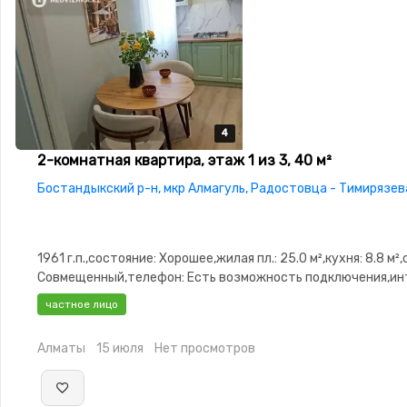
4
4
4
4
2-комнатная квартира, этаж 1 из 3, 40 м²
Бостандыкский р-н, мкр Алмагуль, Радостовца - Тимирязев
1961 г.п.,состояние: Хорошее,жилая пл.: 25.0 м²,кухня: 8.8 м²
Совмещенный,телефон: Есть возможность подключения,ин
Через TV кабель,Полностью меблирована,Полностью
частное лицо
меблирована,Решетки на
окнах,Домофон,Видеонаблюдение,Пластиковые окна,Комн
Алматы
15 июля
Нет просмотров
изолированы,Встроенная кухня,Новая сантехника,Тихий
двор,Кондиционер,Удобно под коммерцию