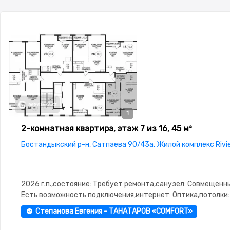
1
2-комнатная квартира, этаж 7 из 16, 45 м²
Бостандыкский р-н, Сатпаева 90/43а, Жилой комплекс Rivi
2026 г.п.,состояние: Требует ремонта,санузел: Совмещенн
Есть возможность подключения,интернет: Оптика,потолки: 
Паркинг,Охрана,Домофон,Видеонаблюдение,Пластиковые
Степанова Евгения - ТАНАТАРОВ «COMFORT»
окна,Улучшенная,Кухня-студия,Тихий двор