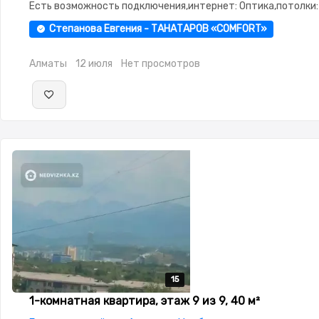
Есть возможность подключения,интернет: Оптика,потолки: 
Паркинг,Охрана,Домофон,Видеонаблюдение,Пластиковые
Степанова Евгения - ТАНАТАРОВ «COMFORT»
окна,Улучшенная,Комнаты изолированы,Тихий двор
Алматы
12 июля
Нет просмотров
15
15
15
15
15
1-комнатная квартира, этаж 9 из 9, 40 м²