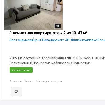
11
11
11
11
11
1-комнатная квартира, этаж 2 из 10, 47 м²
Бостандыкский р-н, Володарского 40, Жилой комплекс Foru
2019 г.п.,состояние: Хорошее,жилая пл.: 29.0 м²,кухня: 18.0 м
Совмещенный,Полностью меблирована,Полностью
меблирована,Охрана,Домофон,Кодовый
частное лицо
замок,Сигнализация,Видеодомофон,Неугловая
Алматы
6 авг.
Нет просмотров