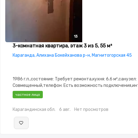
13
13
13
13
13
3-комнатная квартира, этаж 3 из 5, 55 м²
Караганда, Алихана Бокейханова р-н, Магнитогорская 45
1986 г.п.,состояние: Требует ремонта,кухня: 6.6 м²,санузел:
Совмещенный,телефон: Есть возможность подключения,ин
Проводной,Пустая,Пустая,паркинг: Рядом охраняемая
частное лицо
стоянка,Домофон,Неугловая,Новая сантехника,Кладовка
Карагандинская обл.
6 авг.
Нет просмотров