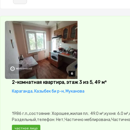
6
6
6
6
6
2-комнатная квартира, этаж 3 из 5, 49 м²
Караганда, Казыбек би р-н, Муканова
1986 г.п.,состояние: Хорошее,жилая пл.: 49.0 м²,кухня: 6.0 м²
Раздельный,телефон: Нет,Частично меблирована,Частичн
меблирована,паркинг: Рядом охраняемая
частное лицо