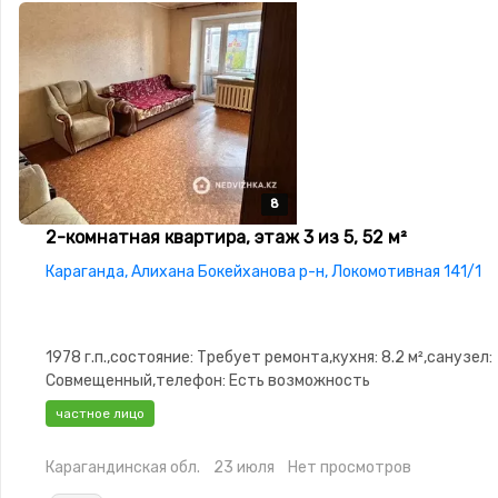
8
8
8
8
8
2-комнатная квартира, этаж 3 из 5, 52 м²
Караганда, Алихана Бокейханова р-н, Локомотивная 141/1
1978 г.п.,состояние: Требует ремонта,кухня: 8.2 м²,санузел:
Совмещенный,телефон: Есть возможность
подключения,Домофон,Пластиковые
частное лицо
окна,Неугловая,Улучшенная,Комнаты
изолированы,Кладовка,Счётчики,Тихий двор
Карагандинская обл.
23 июля
Нет просмотров