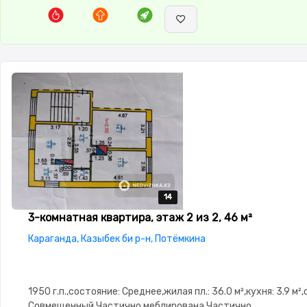
14
14
14
14
14
3-комнатная квартира, этаж 2 из 2, 46 м²
Караганда, Казыбек би р-н, Потёмкина
1950 г.п.,состояние: Среднее,жилая пл.: 36.0 м²,кухня: 3.9 м²
Совмещенный,Частично меблирована,Частично