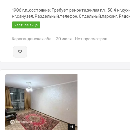
1986 г.п.,состояние: Требует ремонта,жилая пл.: 30.4 м²,кухн
м²,санузел: Раздельный,телефон: Отдельный,паркинг: Рядо
стоянка,Домофон,Неугловая
частное лицо
Карагандинская обл.
20 июля
Нет просмотров
11
11
11
11
11