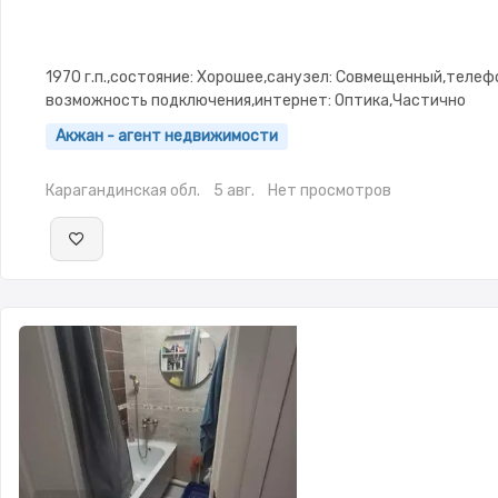
1970 г.п.,состояние: Хорошее,санузел: Совмещенный,телеф
возможность подключения,интернет: Оптика,Частично
меблирована,Частично меблирована,паркинг: Рядом охраня
Акжан - агент недвижимости
стоянка,Домофон,Видеонаблюдение,Пластиковые окна,Нов
сантехника,Счётчики,Тихий двор
Карагандинская обл.
5 авг.
Нет просмотров