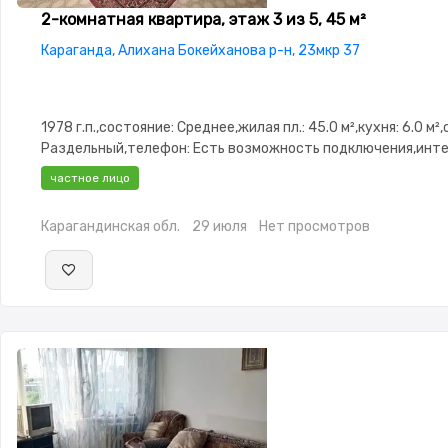
2-комнатная квартира, этаж 3 из 5, 45 м²
Караганда, Алихана Бокейханова р-н, 23мкр 37
1978 г.п.,состояние: Среднее,жилая пл.: 45.0 м²,кухня: 6.0 м²
Раздельный,телефон: Есть возможность подключения,инте
Оптика,Частично меблирована,Частично меблирована,парк
частное лицо
охраняемая стоянка,Домофон,Пластиковые окна,Неугловая
изолированы,Кладовка,Счётчики,Тихий двор
Карагандинская обл.
29 июля
Нет просмотров