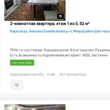
13
13
13
13
13
2-комнатная квартира, этаж 1 из 5, 52 м²
Караганда, Алихана Бокейханова р-н, Микрорайон Шахтерск
1996 г.п.,состояние: Хорошее,кухня: 8.6 м²,санузел: Раздел
Есть возможность подключения,интернет: ADSL,Частично
меблирована,Частично меблирована,паркинг: Паркинг,Реше
частное лицо
окнах,Домофон,Кодовый замок,Видеонаблюдение,Улучшен
изолированы,Встроенная кухня,Новая
Карагандинская обл.
6 авг.
Нет просмотров
сантехника,Кладовка,Счётчики,Тихий двор