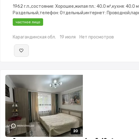
1962 г.п.,состояние: Хорошее,жилая пл.: 40.0 м²,кухня: 40.0 м
Раздельный,телефон: Отдельный,интернет: Проводной,парк
Паркинг,Домофон,Тихий двор
частное лицо
Карагандинская обл.
19 июля
Нет просмотров
20
20
20
20
20