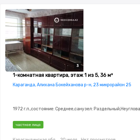
3
3
3
1-комнатная квартира, этаж 1 из 5, 36 м²
Караганда, Алихана Бокейханова р-н, 23 микрорайон 25
1972 г.п.,состояние: Среднее,санузел: Раздельный,Неуглов
частное лицо
Карагандинская обл.
20 июля
Нет просмотров