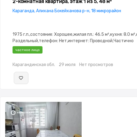
2-комнатная квартира, этаж 1 из 5, 48 м²
Караганда, Алихана Бокейханова р-н, 18 микрорайон
1975 г.п.,состояние: Хорошее,жилая пл.: 46.5 м²,кухня: 8.0 м²
Раздельный,телефон: Нет,интернет: Проводной,Частично
меблирована,Частично меблирована,Решетки на
частное лицо
окнах,Домофон,Неугловая,Улучшенная,Новая
сантехника,Кладовка,Счётчики,Тихий двор
Карагандинская обл.
29 июля
Нет просмотров