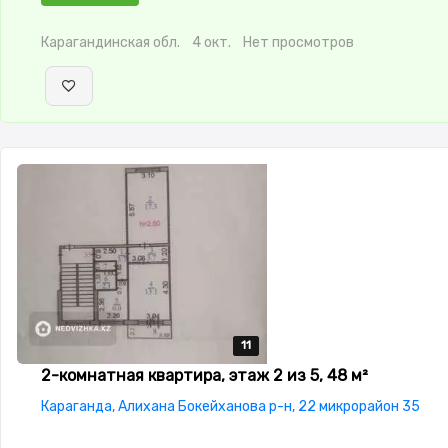
стоянка,Домофон,Видеонаблюдение,Неугловая,Комнаты
изолированы,Встроенная кухня,Счётчики
Карагандинская обл.
4 окт.
Нет просмотров
11
11
11
11
11
2-комнатная квартира, этаж 2 из 5, 48 м²
Караганда, Алихана Бокейханова р-н, 22 микрорайон 35