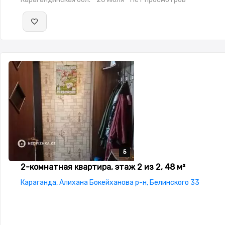
5
5
5
5
5
2-комнатная квартира, этаж 2 из 2, 48 м²
Караганда, Алихана Бокейханова р-н, Белинского 33