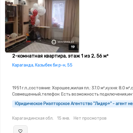
19
19
19
19
19
2-комнатная квартира, этаж 1 из 2, 56 м²
Караганда, Казыбек би р-н, 55
1951 г.п.,состояние: Хорошее,жилая пл.: 37.0 м²,кухня: 8.0 м²,
Совмещенный,телефон: Есть возможность подключения,ин
ADSL,Полностью меблирована,Полностью меблирована,пот
Юридическое Риэлторское Агентство "Лидер+" - агент 
3.0,паркинг: Гараж,Решетки на окнах,Домофон,Улучшенная
изолированы,Встроенная кухня,Новая
Карагандинская обл.
15 янв.
Нет просмотров
сантехника,Кладовка,Счётчики,Тихий двор