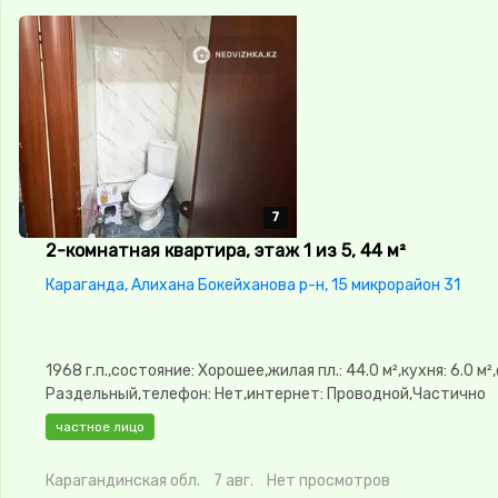
7
7
7
7
7
2-комнатная квартира, этаж 1 из 5, 44 м²
Караганда, Алихана Бокейханова р-н, 15 микрорайон 31
1968 г.п.,состояние: Хорошее,жилая пл.: 44.0 м²,кухня: 6.0 м²
Раздельный,телефон: Нет,интернет: Проводной,Частично
меблирована,Частично
частное лицо
меблирована,Домофон,Видеонаблюдение,Неугловая,Счётчи
двор
Карагандинская обл.
7 авг.
Нет просмотров