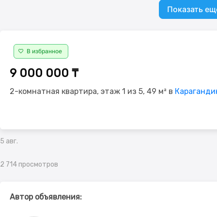
Показать ещ
В избранное
9 000 000 ₸
2-комнатная квартира, этаж 1 из 5, 49 м² в
Карагандин
5 авг.
2 714 просмотров
Автор объявления: