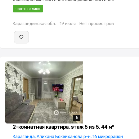
меблирована,Пластиковые окна,Улучшенная,Кухня-студия,
частное лицо
Карагандинская обл.
19 июля
Нет просмотров
8
8
8
8
8
2-комнатная квартира, этаж 5 из 5, 44 м²
Караганда, Алихана Бокейханова р-н, 16 микрорайон