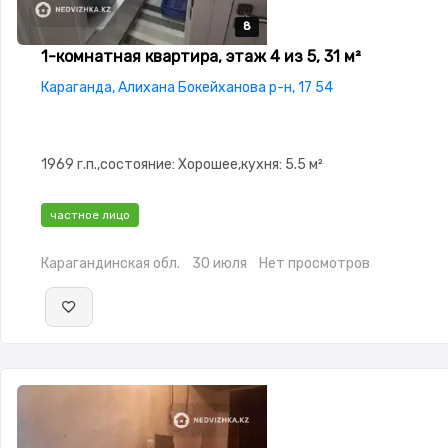
8
8
8
8
8
1-комнатная квартира, этаж 4 из 5, 31 м²
Караганда, Алихана Бокейханова р-н, 17 54
1969 г.п.,состояние: Хорошее,кухня: 5.5 м²
частное лицо
Карагандинская обл.
30 июля
Нет просмотров