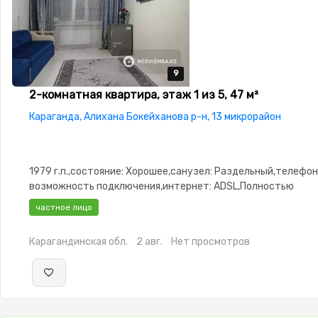
9
9
9
9
9
2-комнатная квартира, этаж 1 из 5, 47 м²
Караганда, Алихана Бокейханова р-н, 13 микрорайон
1979 г.п.,состояние: Хорошее,санузел: Раздельный,телефон
возможность подключения,интернет: ADSL,Полностью
меблирована,Полностью меблирована,паркинг: Рядом охра
частное лицо
стоянка,Домофон
Карагандинская обл.
2 авг.
Нет просмотров