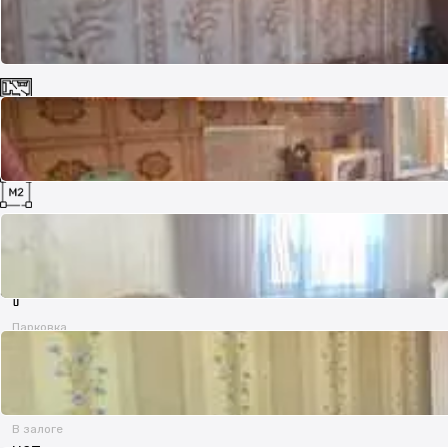
Комнат
2
Площадь
49 м²
Парковка
Рядом охраняемая стоянка
В залоге