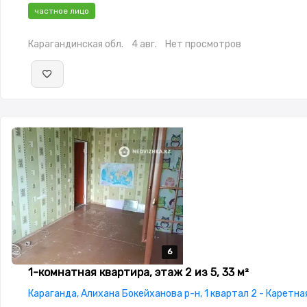
Проводной,Частично меблирована,Частично меблирована,п
частное лицо
охраняемая стоянка,Домофон,Пластиковые
окна,Неугловая,Улучшенная,Комнаты изолированы,Счётчик
Карагандинская обл.
4 авг.
Нет просмотров
6
6
6
6
6
1-комнатная квартира, этаж 2 из 5, 33 м²
Караганда, Алихана Бокейханова р-н, 1 квартал 2 - Каретна