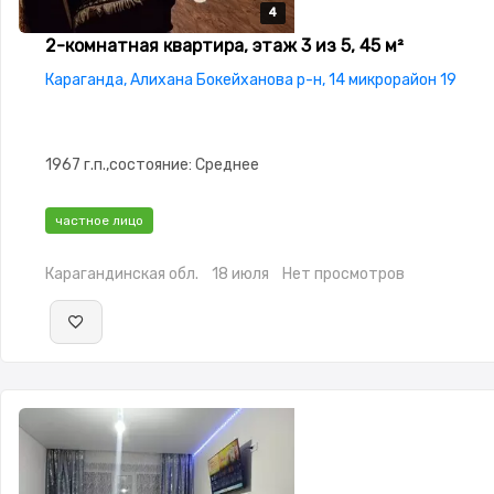
4
4
4
4
2-комнатная квартира, этаж 3 из 5, 45 м²
Караганда, Алихана Бокейханова р-н, 14 микрорайон 19
1967 г.п.,состояние: Среднее
частное лицо
Карагандинская обл.
18 июля
Нет просмотров