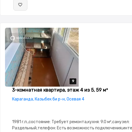
9
9
9
9
9
3-комнатная квартира, этаж 4 из 5, 59 м²
Караганда, Казыбек би р-н, Осевая 4
1981 г.п.,состояние: Требует ремонта,кухня: 9.0 м²,санузел:
Раздельный,телефон: Есть возможность подключения,инте