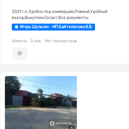
2021 г.п.,Удобно под коммерцию,Ровный,Удобный
въезд,Выкуплен,Госакт,Все документы
Игорь Шульгин - ИП Байтелесова В.В.
Алматы
5 ноя.
Нет просмотров
1