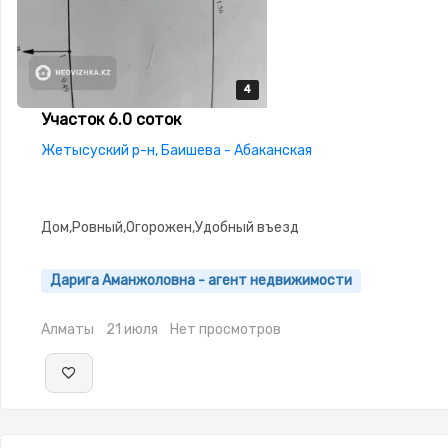
4
4
4
4
Участок 6.0 соток
Жетысуский р-н, Баишева - Абаканская
Дом,Ровный,Огорожен,Удобный въезд
Дарига Аманжоловна - агент недвижимости
Алматы
21 июля
Нет просмотров