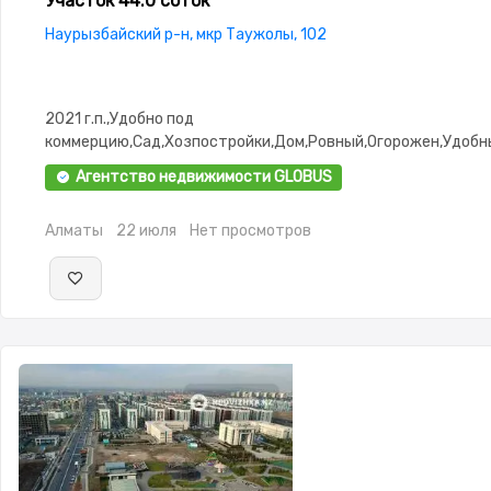
Участок 44.0 соток
Наурызбайский р-н, мкр Таужолы, 102
2021 г.п.,Удобно под
коммерцию,Сад,Хозпостройки,Дом,Ровный,Огорожен,Удобн
въезд,Выкуплен,Госакт,Все документы
Агентство недвижимости GLOBUS
Алматы
22 июля
Нет просмотров