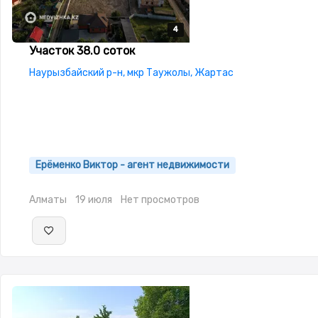
4
4
4
4
Участок 38.0 соток
Наурызбайский р-н, мкр Таужолы, Жартас
Ерёменко Виктор - агент недвижимости
Алматы
19 июля
Нет просмотров