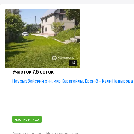
15
15
15
15
15
Участок 7.5 соток
Наурызбайский р-н, мкр Карагайлы, Ерен 8 - Кали Надырова
частное лицо
Алматы
6 авг.
Нет просмотров