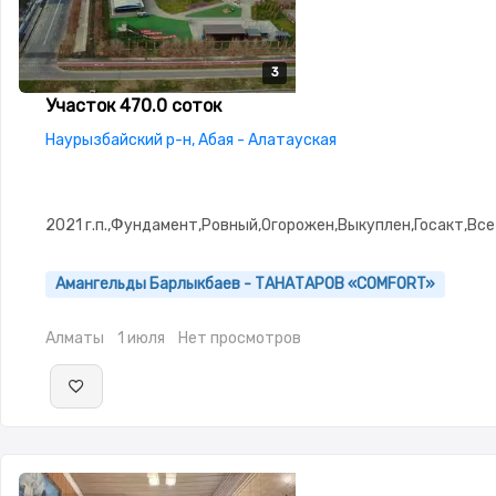
3
3
3
Участок 470.0 соток
Наурызбайский р-н, Абая - Алатауская
2021 г.п.,Фундамент,Ровный,Огорожен,Выкуплен,Госакт,Вс
Амангельды Барлыкбаев - ТАНАТАРОВ «COMFORT»
Алматы
1 июля
Нет просмотров