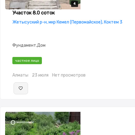
4
4
4
4
Участок 8.0 соток
Жетысуский р-н, мкр Кемел (Первомайское), Коктем 3
Фундамент,Дом
частное лицо
Алматы
23 июля
Нет просмотров