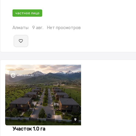
частное лицо
Алматы
9 авг.
Нет просмотров
9
9
9
9
9
Участок 1.0 га