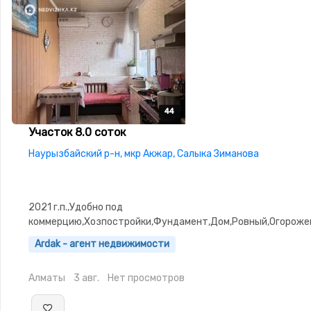
44
44
44
44
44
Участок 8.0 соток
Наурызбайский р-н, мкр Акжар, Салыка Зиманова
2021 г.п.,Удобно под
коммерцию,Хозпостройки,Фундамент,Дом,Ровный,Огороже
въезд,Выкуплен,Госакт,Все документы
Ardak - агент недвижимости
Алматы
3 авг.
Нет просмотров