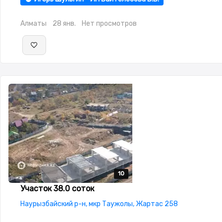
Алматы
28 янв.
Нет просмотров
10
10
10
10
10
Участок 38.0 соток
Наурызбайский р-н, мкр Таужолы, Жартас 258