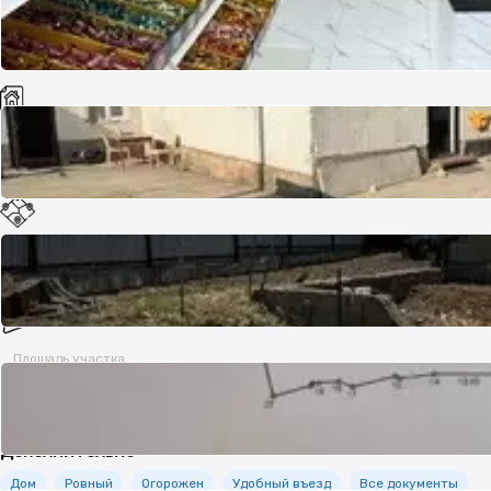
Целевое назначение
ЛПХ (личное подсобное хозяйство)
Делимость
Делимый
Площадь участка
26 соток
Дополнительно
Дом
Ровный
Огорожен
Удобный въезд
Все документы