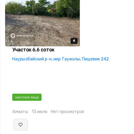
4
4
4
4
Участок 6.6 соток
Наурызбайский р-н, мкр Таужолы, Пищевик 242
частное лицо
Алматы
13 июля
Нет просмотров