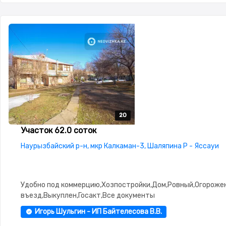
20
20
20
20
20
Участок 62.0 соток
Наурызбайский р-н, мкр Калкаман-3, Шаляпина Р - Яссауи
Удобно под коммерцию,Хозпостройки,Дом,Ровный,Огороже
въезд,Выкуплен,Госакт,Все документы
Игорь Шульгин - ИП Байтелесова В.В.