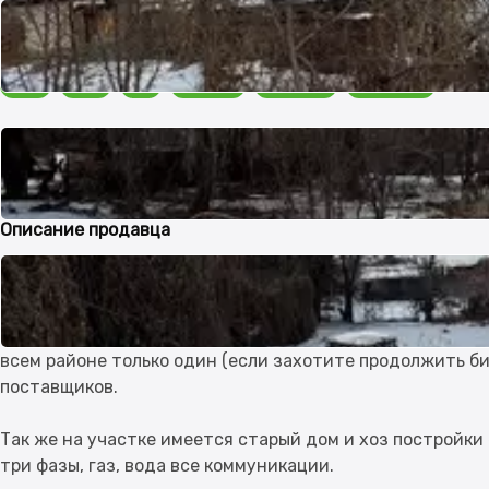
Коммуникации
Свет
Вода
Газ
Телефон
Интернет
Отопление
Расположение
В городе
Описание продавца
Ровный участок у дороги, 26 соток. Экологически чист
района по центральной дороге. Все коммуникации, на 
магазин и сдающийся в аренду овощной магазин. Есть н
всем районе только один (если захотите продолжить б
поставщиков.
Так же на участке имеется старый дом и хоз постройки 
три фазы, газ, вода все коммуникации.