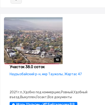
10
10
10
10
10
Участок 38.0 соток
Наурызбайский р-н, мкр Таужолы, Жартас 47
2021 г.п.,Удобно под коммерцию,Ровный,Удобный
въезд,Выкуплен,Госакт,Все документы
Игорь Шульгин - ИП Байтелесова В.В.