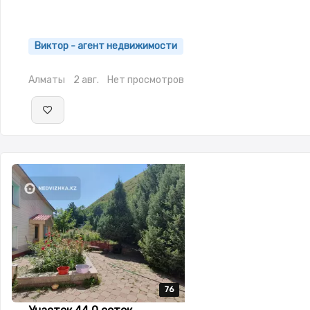
Виктор - агент недвижимости
Алматы
2 авг.
Нет просмотров
76
76
76
76
76