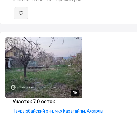
16
16
16
16
16
Участок 7.0 соток
Наурызбайский р-н, мкр Карагайлы, Ажарлы