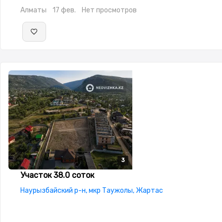
Алматы
17 фев.
Нет просмотров
3
3
3
Участок 38.0 соток
Наурызбайский р-н, мкр Таужолы, Жартас