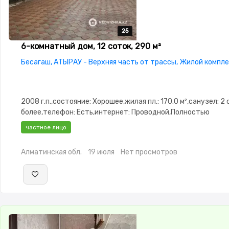
25
25
25
25
25
6-комнатный дом, 12 соток, 290 м²
Бесагаш, АТЫРАУ - Верхняя часть от трассы, Жилой компл
2008 г.п.,состояние: Хорошее,жилая пл.: 170.0 м²,санузел: 2 
более,телефон: Есть,интернет: Проводной,Полностью
меблирована,Полностью меблирована,потолки: 3.0,Решетки
частное лицо
окнах,Домофон,Пластиковые
окна,Навес,Баня,Гараж,Сад,Хозпостройки,Мангальная зона,
Алматинская обл.
19 июля
Нет просмотров