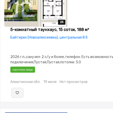
25
25
25
25
25
5-комнатный таунхаус, 15 соток, 188 м²
Байтерек (Новоалексеевка), центральная 8 б
2026 г.п.,санузел: 2 с/у и более,телефон: Есть возможност
подключения,Пустая,Пустая,потолки: 3.0
частное лицо
Алматинская обл.
19 июля
Нет просмотров