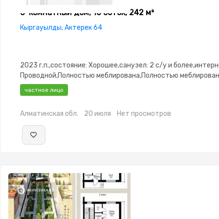
6-комнатный дом, 10 соток, 242 м²
Кыргауылды, Актерек 64
2023 г.п.,состояние: Хорошее,санузел: 2 с/у и более,интерн
Проводной,Полностью меблирована,Полностью меблирован
3.2,Видеонаблюдение,Пластиковые
частное лицо
окна,Навес,Баня,Сад,Хозпостройки,Мангальная зона,Детск
площадка,Летняя кухня
Алматинская обл.
20 июля
Нет просмотров