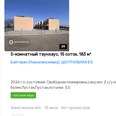
24
24
24
24
24
5-комнатный таунхаус, 15 соток, 183 м²
Байтерек (Новоалексеевка), ЦЕНТРАЛЬНАЯ 8 Б
2026 г.п.,состояние: Свободная планировка,санузел: 2 с/у и
более,Пустая,Пустая,потолки: 3.0
частное лицо
Алматинская обл.
19 июля
Нет просмотров