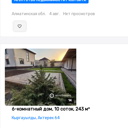
Алматинская обл.
4 авг.
Нет просмотров
14
14
14
14
14
6-комнатный дом, 10 соток, 243 м²
Кыргауылды, Актерек 64