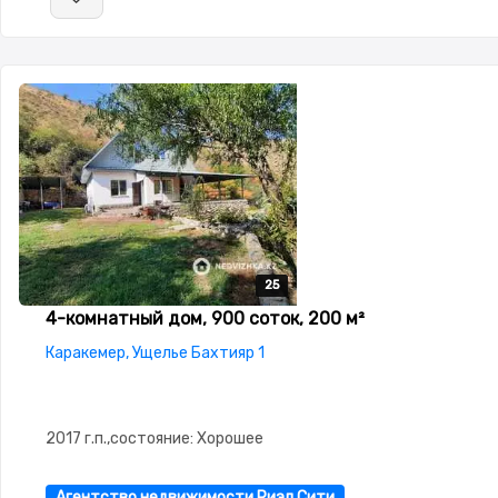
25
25
25
25
25
4-комнатный дом, 900 соток, 200 м²
Каракемер, Ущелье Бахтияр 1
2017 г.п.,состояние: Хорошее
Агентство недвижимости Риэл Сити