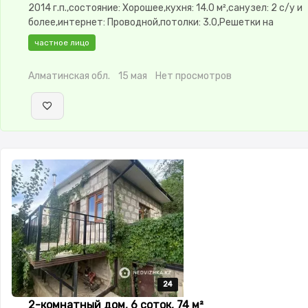
2014 г.п.,состояние: Хорошее,кухня: 14.0 м²,санузел: 2 с/у и
более,интернет: Проводной,потолки: 3.0,Решетки на
окнах,Домофон,Сигнализация,Видеонаблюдение,Навес,Бан
частное лицо
Алматинская обл.
15 мая
Нет просмотров
24
24
24
24
24
2-комнатный дом, 6 соток, 74 м²