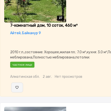
27
27
27
27
27
7-комнатный дом, 10 соток, 460 м²
Айтей, Байканур 9
2010 г.п.,состояние: Хорошее,жилая пл.: 7.0 м²,кухня: 3.0 м²
меблирована,Полностью меблирована,потолки:
4.0,Домофон,Видеонаблюдение,Пластиковые окна,Навес,С
частное лицо
кухня
Алматинская обл.
2 авг.
Нет просмотров