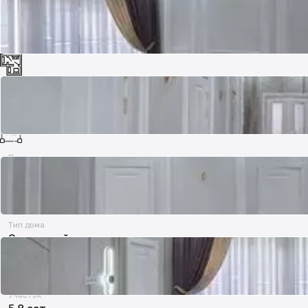
Комнат
5
Площадь
173.4 м²
Тип дома
Отдельный дом
Участок