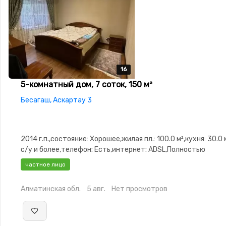
16
16
16
16
16
5-комнатный дом, 7 соток, 150 м²
Бесагаш, Аскартау 3
2014 г.п.,состояние: Хорошее,жилая пл.: 100.0 м²,кухня: 30.0 
с/у и более,телефон: Есть,интернет: ADSL,Полностью
меблирована,Полностью меблирована,потолки: 3.1,Решетки
частное лицо
окнах,Сигнализация,Видеонаблюдение,Пластиковые
окна,Навес,Баня,Сад,Хозпостройки,Мангальная зона,Летняя
Алматинская обл.
5 авг.
Нет просмотров