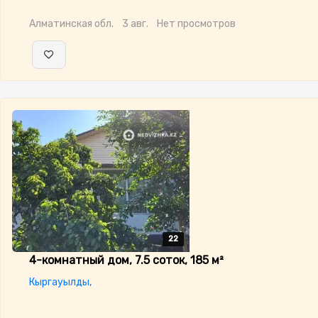
Алматинская обл.
3 авг.
Нет просмотров
22
22
22
22
22
4-комнатный дом, 7.5 соток, 185 м²
Кыргауылды,