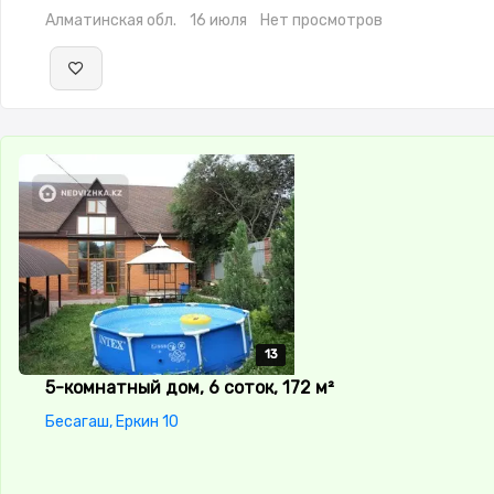
Алматинская обл.
16 июля
Нет просмотров
13
13
13
13
13
5-комнатный дом, 6 соток, 172 м²
Бесагаш, Еркин 10