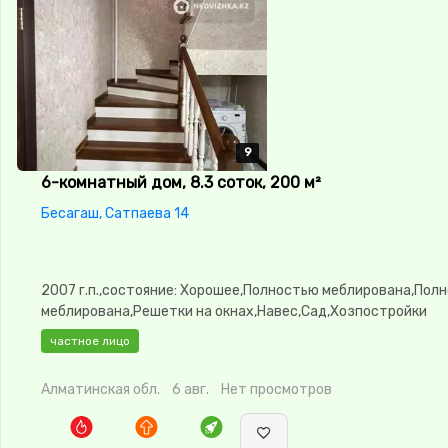
9
9
9
9
9
6-комнатный дом, 8.3 соток, 200 м²
Бесагаш, Сатпаева 14
2007 г.п.,состояние: Хорошее,Полностью меблирована,Пол
меблирована,Решетки на окнах,Навес,Сад,Хозпостройки
частное лицо
Алматинская обл.
6 авг.
Нет просмотров