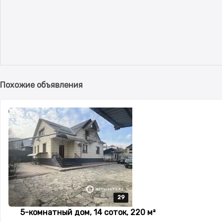
Похожие объявления
29
29
29
29
29
5-комнатный дом, 14 соток, 220 м²