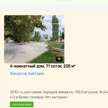
12
12
12
12
12
6-комнатный дом, 71 соток, 205 м²
Жандосов, Байтерек
2010 г.п.,состояние: Хорошее,жилая пл.: 130.0 м²,кухня: 16.0 
с/у и более,телефон: Нет,интернет:
Проводной,Сигнализация,Круглосуточная
частное лицо
охрана,Навес,Сад,Веранда,Хозпостройки