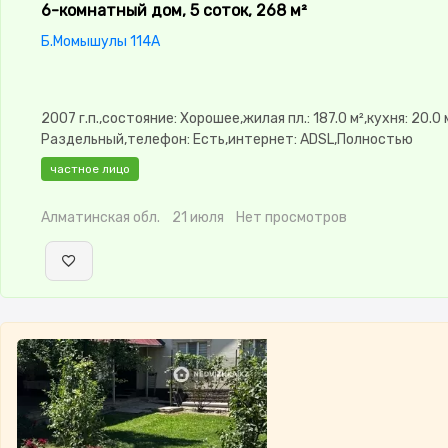
6-комнатный дом, 5 соток, 268 м²
Б.Момышулы 114А
2007 г.п.,состояние: Хорошее,жилая пл.: 187.0 м²,кухня: 20.0 
Раздельный,телефон: Есть,интернет: ADSL,Полностью
меблирована,Полностью меблирована,потолки:
частное лицо
3.0,Сигнализация,Видеонаблюдение,Круглосуточная
охрана,Навес,Хозпостройки,Детская площадка,Летняя кух
Алматинская обл.
21 июля
Нет просмотров