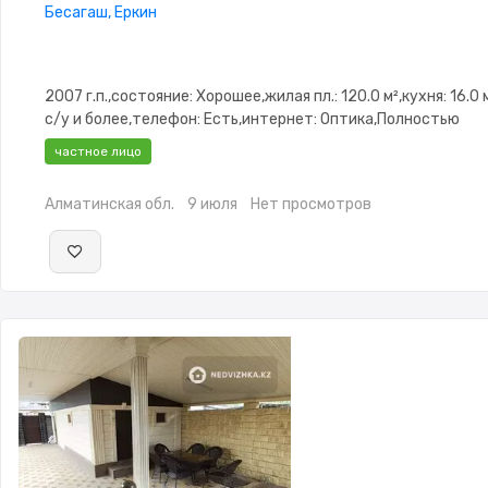
Бесагаш, Еркин
2007 г.п.,состояние: Хорошее,жилая пл.: 120.0 м²,кухня: 16.0 
с/у и более,телефон: Есть,интернет: Оптика,Полностью
меблирована,Полностью меблирована,потолки:
частное лицо
3.0,Сигнализация,Видеонаблюдение,Пластиковые
окна,Навес,Баня,Сауна,Бассейн,Гараж,Сад,Веранда,Хозпос
Алматинская обл.
9 июля
Нет просмотров
зона,Детская площадка