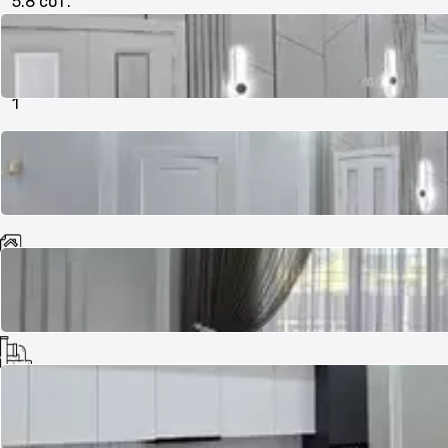
5.8 сот.
Количество уровней
1
Документы готовы
Да
Назначение участка
ЛПХ (личное подсобное хозяйство)
Канализация
Септик