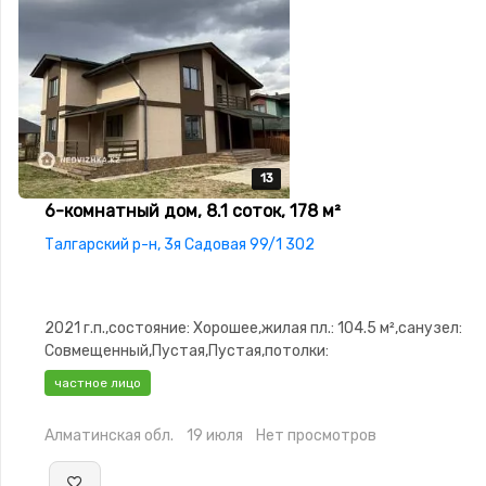
13
13
13
13
13
6-комнатный дом, 8.1 соток, 178 м²
Талгарский р-н, 3я Садовая 99/1 302
2021 г.п.,состояние: Хорошее,жилая пл.: 104.5 м²,санузел:
Совмещенный,Пустая,Пустая,потолки:
3.0,Видеонаблюдение,Круглосуточная охрана,Детская пл
частное лицо
Алматинская обл.
19 июля
Нет просмотров