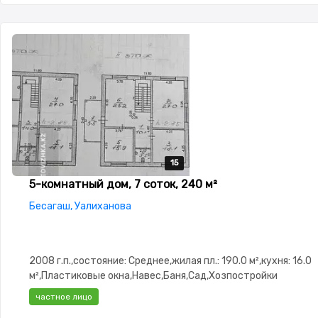
15
15
15
15
15
5-комнатный дом, 7 соток, 240 м²
Бесагаш, Уалиханова
2008 г.п.,состояние: Среднее,жилая пл.: 190.0 м²,кухня: 16.0
м²,Пластиковые окна,Навес,Баня,Сад,Хозпостройки
частное лицо