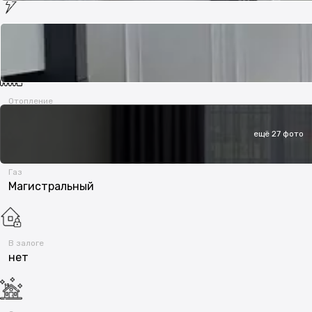
Электричество
Есть
Отопление
На газе
ещё 27 фото
Газ
Магистральный
В залоге
нет