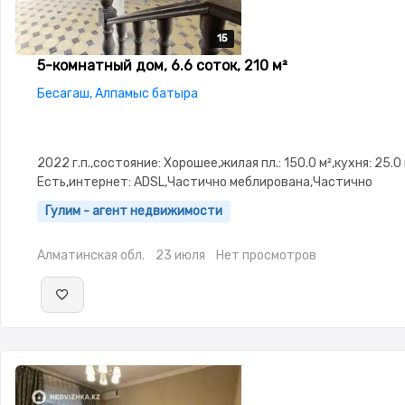
15
15
15
15
15
5-комнатный дом, 6.6 соток, 210 м²
Бесагаш, Алпамыс батыра
2022 г.п.,состояние: Хорошее,жилая пл.: 150.0 м²,кухня: 25.0
Есть,интернет: ADSL,Частично меблирована,Частично
меблирована,потолки:
Гулим - агент недвижимости
3.0,Домофон,Видеонаблюдение,Видеодомофон,Навес,Баня,
зона
Алматинская обл.
23 июля
Нет просмотров