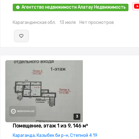
Агентство недвижимости Алатау Недвижимость
Карагандинская обл.
13 июля
Нет просмотров
3
3
3
Помещение, этаж 1 из 9, 146 м²
Караганда, Казыбек би р-н, Степной 4 19