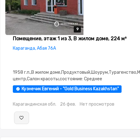
9
9
9
9
9
Помещение, этаж 1 из 3, В жилом доме, 224 м²
Караганда, Абая 76А
1958 г.п.,В жилом доме,Продуктовый,Шоурум,Турагенство,
центр,Салон красоты,состояние: Среднее
Кузнечик Евгений - "Gold Business Kazakhstan"
Карагандинская обл.
26 фев.
Нет просмотров