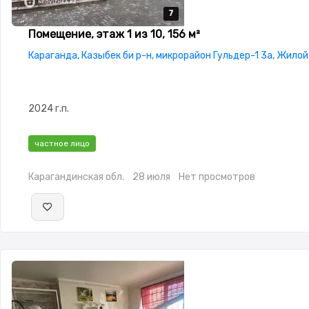
7
7
7
7
7
Помещение, этаж 1 из 10, 156 м²
Караганда, Казыбек би р-н, микрорайон Гульдер-1 3а, Жило
2024 г.п.
частное лицо
Карагандинская обл.
28 июля
Нет просмотров