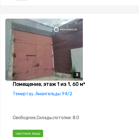
3
3
3
Помещение, этаж 1 из 1, 60 м²
Темиртау, Амангельды 94/2
Свободное,Склады,потолки: 8.0
частное лицо