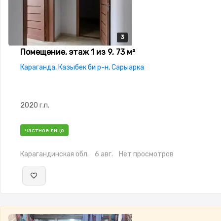
3
3
3
Помещение, этаж 1 из 9, 73 м²
Караганда, Казыбек би р-н, Сарыарка
2020 г.п.
частное лицо
Карагандинская обл.
6 авг.
Нет просмотров