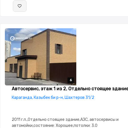
6
6
6
6
6
Автосервис, этаж 1 из 2, Отдельно стоящее здание
Караганда, Казыбек би р-н, Шахтеров 31/2
2011 г.п.,Отдельно стоящее здание,АЗС, автосервисы и
автомойки,состояние: Хорошее,потолки: 3.0