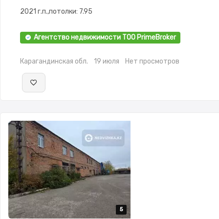
2021 г.п.,потолки: 7.95
Агентство недвижимости ТОО PrimeBroker
Карагандинская обл.
19 июля
Нет просмотров
5
5
5
5
5