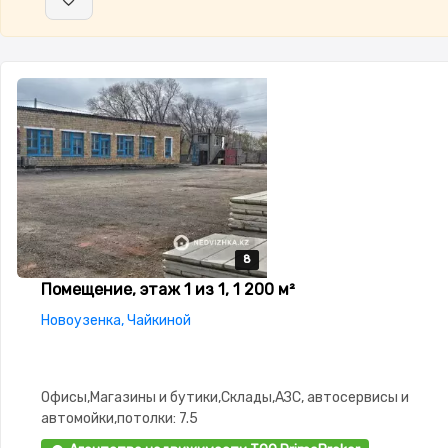
8
8
8
8
8
Помещение, этаж 1 из 1, 1 200 м²
Новоузенка, Чайкиной
Офисы,Магазины и бутики,Склады,АЗС, автосервисы и
автомойки,потолки: 7.5