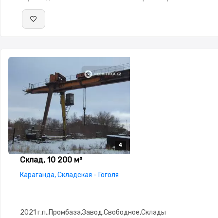
4
4
4
4
Склад, 10 200 м²
Караганда, Складская - Гоголя
2021 г.п.,Промбаза,Завод,Свободное,Склады