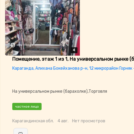
4
4
4
4
Помещение, этаж 1 из 1, На универсальном рынке (ба
Караганда, Алихана Бокейханова р-н, 12 микрорайон Горняк 
На универсальном рынке (барахолке),Торговля
частное лицо
Карагандинская обл.
4 авг.
Нет просмотров