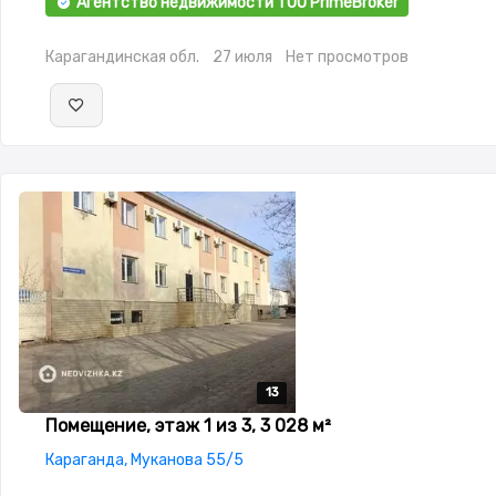
Агентство недвижимости ТОО PrimeBroker
Карагандинская обл.
27 июля
Нет просмотров
13
13
13
13
13
Помещение, этаж 1 из 3, 3 028 м²
Караганда, Муканова 55/5