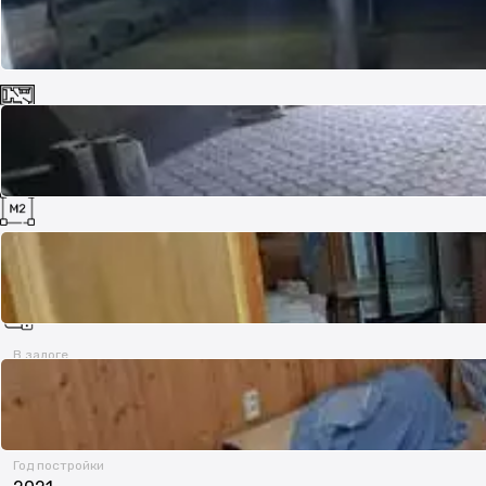
Комнат
7
Площадь
600 м²
В залоге
нет
Год постройки