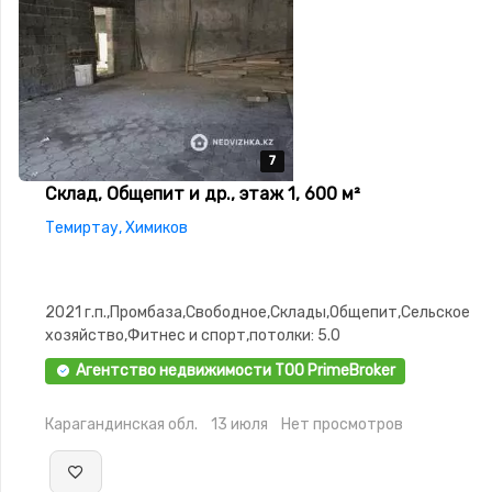
7
7
7
7
7
Склад, Общепит и др., этаж 1, 600 м²
Темиртау, Химиков
2021 г.п.,Промбаза,Свободное,Склады,Общепит,Сельское
хозяйство,Фитнес и спорт,потолки: 5.0
Агентство недвижимости ТОО PrimeBroker
Карагандинская обл.
13 июля
Нет просмотров