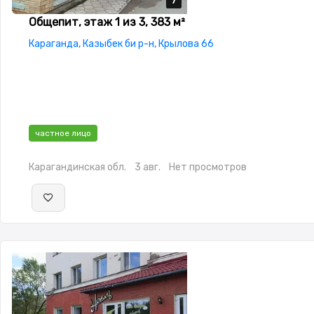
7
7
7
7
7
Общепит, этаж 1 из 3, 383 м²
Караганда, Казыбек би р-н, Крылова 66
частное лицо
Карагандинская обл.
3 авг.
Нет просмотров