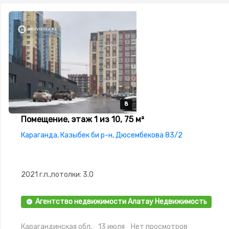
8
8
8
8
8
Помещение, этаж 1 из 10, 75 м²
Караганда, Казыбек би р-н, Дюсембекова 83/2
2021 г.п.,потолки: 3.0
Агентство недвижимости Алатау Недвижимость
Карагандинская обл.
13 июля
Нет просмотров