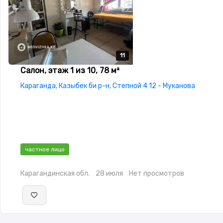
11
11
11
11
11
Салон, этаж 1 из 10, 78 м²
Караганда, Казыбек би р-н, Степной 4 12 - Муканова
частное лицо
Карагандинская обл.
28 июля
Нет просмотров