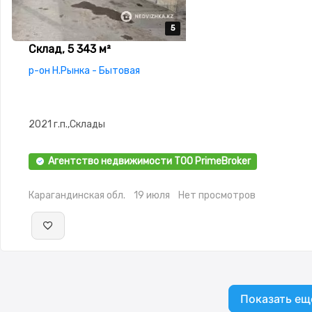
5
5
5
5
5
Склад, 5 343 м²
р-он Н.Рынка - Бытовая
2021 г.п.,Склады
Агентство недвижимости ТОО PrimeBroker
Карагандинская обл.
19 июля
Нет просмотров
Показать ещ