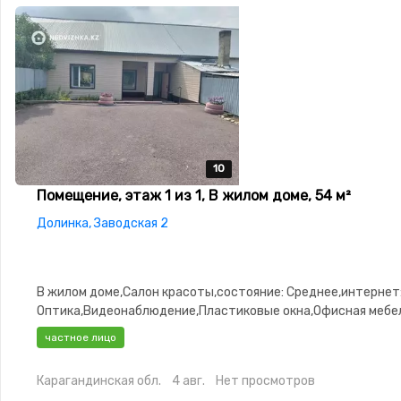
10
10
10
10
10
Помещение, этаж 1 из 1, В жилом доме, 54 м²
Долинка, Заводская 2
В жилом доме,Салон красоты,состояние: Среднее,интернет
Оптика,Видеонаблюдение,Пластиковые окна,Офисная мебе
частное лицо
Карагандинская обл.
4 авг.
Нет просмотров