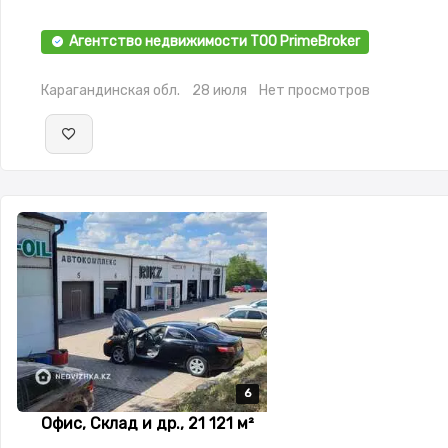
Агентство недвижимости ТОО PrimeBroker
Карагандинская обл.
28 июля
Нет просмотров
6
6
6
6
6
Офис, Склад и др., 21 121 м²