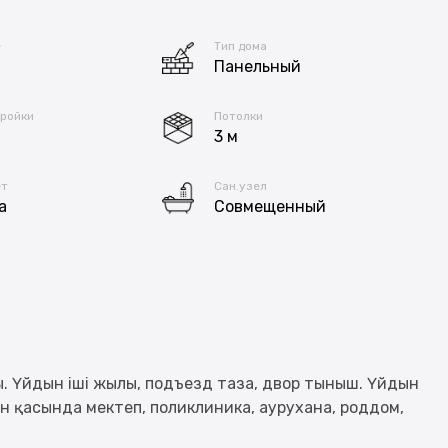
е
Тип дома
Панельный
тройки
Потолки
3 м
ет
Сан.узел
а
Совмещенный
ы. Үйдын іші жылы, подъезд таза, двор тыныш. Үйдын
н қасында мектеп, поликлиника, аурухана, роддом,