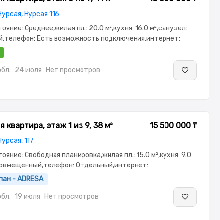
Нурсая, Нурсая 116
тояние: Среднее,жилая пл.: 20.0 м²,кухня: 16.0 м²,санузел:
,телефон: Есть возможность подключения,интернет:
астично меблирована,Частично меблирована,паркинг:
офон,Неугловая,Счётчики,Тихий двор,Кондиционер
бл.
24 июля
Нет просмотров
 квартира, этаж 1 из 9, 38 м²
15 500 000 ₸
урсая, 117
тояние: Свободная планировка,жилая пл.: 15.0 м²,кухня: 9.0
 Совмещенный,телефон: Отдельный,интернет:
остью меблирована,Полностью меблирована,потолки: 3.0
пан - ADRESA
бл.
19 июля
Нет просмотров