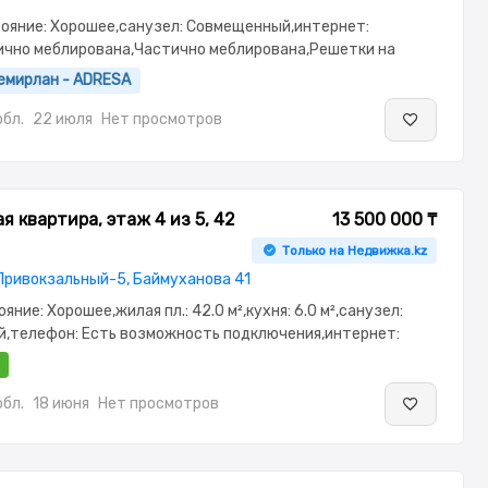
стояние: Хорошее,санузел: Совмещенный,интернет:
ично меблирована,Частично меблирована,Решетки на
он,Неугловая,Комнаты изолированы,Встроенная
емирлан - ADRESA
сантехника,Тихий двор
бл.
22 июля
Нет просмотров
я квартира, этаж 4 из 5, 42
13 500 000 ₸
Только на Недвижка.kz
Привокзальный-5, Баймуханова 41
тояние: Хорошее,жилая пл.: 42.0 м²,кухня: 6.0 м²,санузел:
,телефон: Есть возможность подключения,интернет:
бель,Частично меблирована,Частично
паркинг: Рядом охраняемая стоянка,Счётчики
бл.
18 июня
Нет просмотров