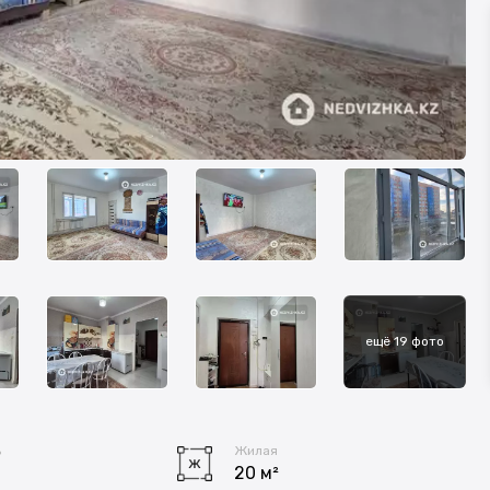
ещё 19 фото
ь
Жилая
20 м²