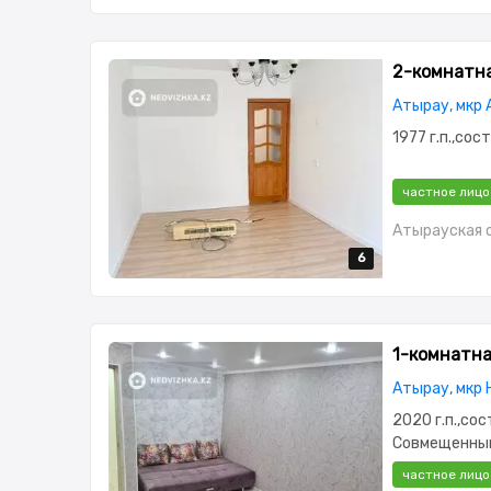
2-комнатная
Атырау, мкр 
1977 г.п.,сос
частное лицо
Атырауская о
6
6
6
6
6
1-комнатная
Атырау, мкр 
2020 г.п.,сос
Совмещенный
меблирована
частное лицо
Паркинг,Охр