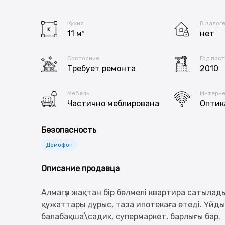
Кухня
В залог
11 м²
нет
Состояние
Год пос
Требует ремонта
2010
Мебель
Интерн
Частично меблирована
Оптик
Безопасность
Домофон
Описание продавца
Алмагүл жақтан бір бөлмелі квартира сатылад
құжаттары дұрыс, таза ипотекаға өтеді. Үйды