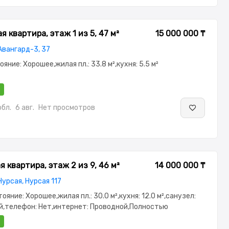
 квартира, этаж 1 из 5, 47 м²
15 000 000 ₸
Авангард-3, 37
тояние: Хорошее,жилая пл.: 33.8 м²,кухня: 5.5 м²
бл.
6 авг.
Нет просмотров
 квартира, этаж 2 из 9, 46 м²
14 000 000 ₸
Нурсая, Нурсая 117
тояние: Хорошее,жилая пл.: 30.0 м²,кухня: 12.0 м²,санузел:
,телефон: Нет,интернет: Проводной,Полностью
,Полностью меблирована,паркинг:
ана,Домофон,Кодовый замок,Видеодомофон,Неугловая