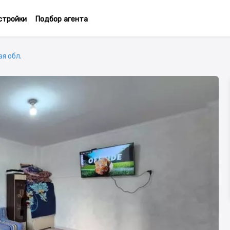
стройки
Подбор агента
ая обл.