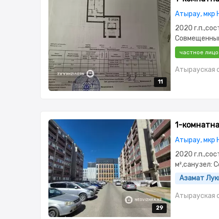
Атырау, мкр 
2020 г.п.,сос
Совмещенный
Проводной,Ч
частное лицо
Паркинг,Дом
Атырауская о
11
11
11
11
11
1-комнатная
Атырау, мкр Н
2020 г.п.,сос
м²,санузел:
Оптика,Полн
Азамат Лук
Атырауская о
29
29
29
29
29