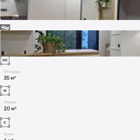
Комнат
2
Площадь
35 м²
Жилая
20 м²
Кухня