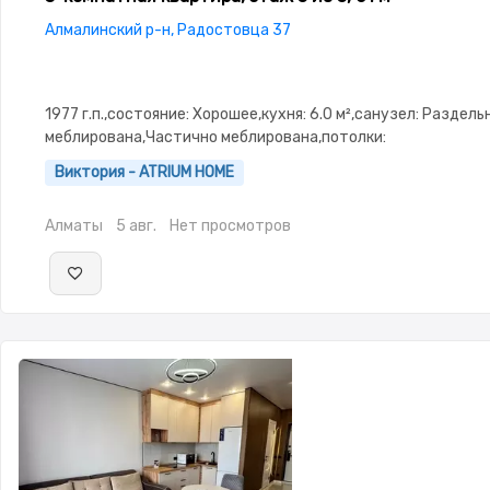
Алмалинский р-н, Радостовца 37
1977 г.п.,состояние: Хорошее,кухня: 6.0 м²,санузел: Раздел
меблирована,Частично меблирована,потолки:
3.0,Домофон,Видеонаблюдение,Пластиковые окна,Комнаты
Виктория - ATRIUM HOME
изолированы,Встроенная кухня,Новая сантехника,Счётчики
Алматы
5 авг.
Нет просмотров