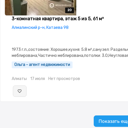
20
20
20
20
20
3-комнатная квартира, этаж 5 из 5, 61 м²
Алмалинский р-н, Катаева 98
1973 г.п.,состояние: Хорошее,кухня: 5.8 м²,санузел: Раздел
меблирована,Частично меблирована,потолки: 3.0,Неуглова
изолированы,Тихий двор
Ольга - агент недвижимости
Алматы
17 июля
Нет просмотров
Показать ещ