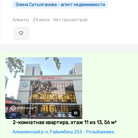
Рядом охраняемая стоянка
Элина Сатылганова - агент недвижимости
Алматы
24 июля
Нет просмотров
51
51
51
51
51
2-комнатная квартира, этаж 11 из 13, 56 м²
Алмалинский р-н, Райымбека 255 - Розыбакиева