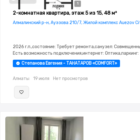
1
2-комнатная квартира, этаж 5 из 15, 48 м²
Алмалинский р-н, Ауэзова 210/7, Жилой комплекс Auezov Ci
2026 г.п.,состояние: Требует ремонта,санузел: Совмещенн
Есть возможность подключения,интернет: Оптика,паркинг:
Паркинг,Охрана,Домофон,Видеонаблюдение,Пластиковые
Степанова Евгения - ТАНАТАРОВ «COMFORT»
окна,Улучшенная,Кухня-студия,Тихий двор
Алматы
19 июля
Нет просмотров