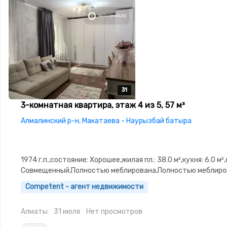
31
31
31
31
31
3-комнатная квартира, этаж 4 из 5, 57 м²
Алмалинский р-н, Макатаева - Наурызбай батыра
1974 г.п.,состояние: Хорошее,жилая пл.: 38.0 м²,кухня: 6.0 м²
Совмещенный,Полностью меблирована,Полностью меблиров
Рядом охраняемая стоянка,Домофон,Встроенная кухня,Счё
Competent - агент недвижимости
двор,Кондиционер
Алматы
31 июля
Нет просмотров