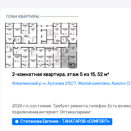
1
2-комнатная квартира, этаж 5 из 15, 52 м²
Алмалинский р-н, Ауэзова 210/7, Жилой комплекс Auezov Ci
2026 г.п.,состояние: Требует ремонта,телефон: Есть возм
подключения,интернет: Оптика,паркинг:
Паркинг,Охрана,Домофон,Видеонаблюдение,Пластиковые
Степанова Евгения - ТАНАТАРОВ «COMFORT»
окна,Улучшенная,Комнаты изолированы,Тихий двор