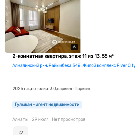
8
8
8
8
8
2-комнатная квартира, этаж 11 из 13, 55 м²
Алмалинский р-н, Райымбека 348, Жилой комплекс River Cit
2025 г.п.,потолки: 3.0,паркинг: Паркинг
Гульжан - агент недвижимости
Алматы
29 июля
Нет просмотров