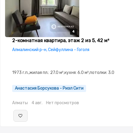
4
4
4
4
2-комнатная квартира, этаж 2 из 5, 42 м²
Алмалинский р-н, Сейфуллина - Гоголя
1973 г.п.,жилая пл.: 27.0 м²,кухня: 6.0 м²,потолки: 3.0
Анастасия Борсукова - Риэл Сити
Алматы
4 авг.
Нет просмотров