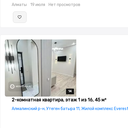
Алматы
19 июля
Нет просмотров
14
14
14
14
14
2-комнатная квартира, этаж 1 из 16, 45 м²
Алмалинский р-н, Утеген батыра 11, Жилой комплекс Everes