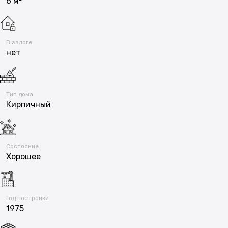
6 м²
В залоге
нет
Тип дома
Кирпичный
Состояние
Хорошее
Год постройки
1975