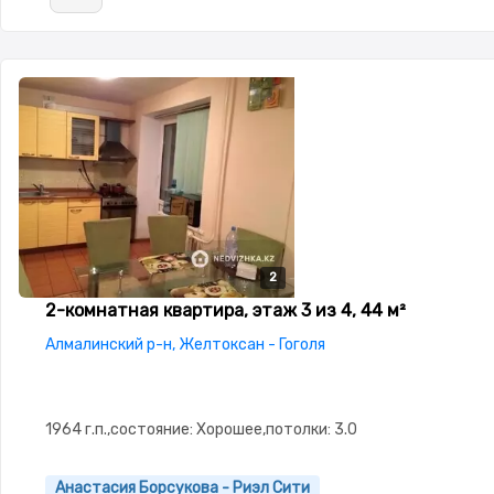
2
2
2-комнатная квартира, этаж 3 из 4, 44 м²
Алмалинский р-н, Желтоксан - Гоголя
1964 г.п.,состояние: Хорошее,потолки: 3.0
Анастасия Борсукова - Риэл Сити