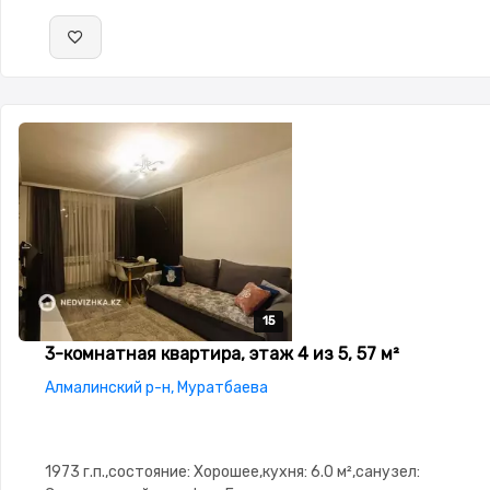
15
15
15
15
15
3-комнатная квартира, этаж 4 из 5, 57 м²
Алмалинский р-н, Муратбаева
1973 г.п.,состояние: Хорошее,кухня: 6.0 м²,санузел: