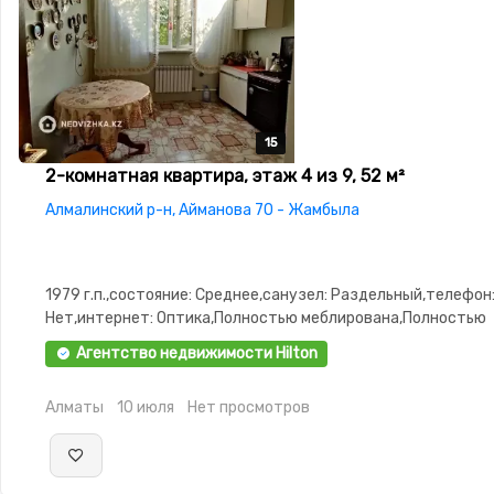
15
15
15
15
15
2-комнатная квартира, этаж 4 из 9, 52 м²
Алмалинский р-н, Айманова 70 - Жамбыла
1979 г.п.,состояние: Среднее,санузел: Раздельный,телефон
Нет,интернет: Оптика,Полностью меблирована,Полностью
меблирована,паркинг: Рядом охраняемая
Агентство недвижимости Hilton
стоянка,Домофон,Видеонаблюдение,Неугловая,Улучшенна
изолированы,Встроенная кухня,Счётчики,Тихий двор
Алматы
10 июля
Нет просмотров