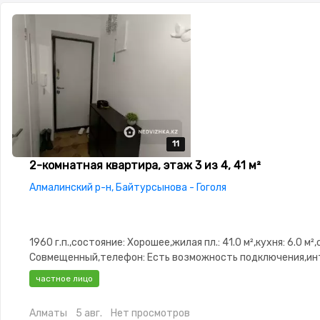
11
11
11
11
11
2-комнатная квартира, этаж 3 из 4, 41 м²
Алмалинский р-н, Байтурсынова - Гоголя
1960 г.п.,состояние: Хорошее,жилая пл.: 41.0 м²,кухня: 6.0 м²
Совмещенный,телефон: Есть возможность подключения,ин
Оптика,Полностью меблирована,Полностью меблирована,па
частное лицо
охраняемая стоянка,Домофон,Видеонаблюдение,Пластико
окна,Неугловая,Комнаты изолированы,Встроенная кухня,Но
Алматы
5 авг.
Нет просмотров
сантехника,Кладовка,Счётчики,Тихий двор