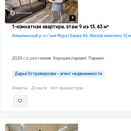
7
7
7
7
7
1-комнатная квартира, этаж 9 из 13, 43 м²
Алмалинский р-н, Гани Муратбаева 46, Жилой комплекс 12 
2025 г.п.,состояние: Хорошее,паркинг: Паркинг
Дарья Островерхова - агент недвижимости
Алматы
22 июля
Нет просмотров