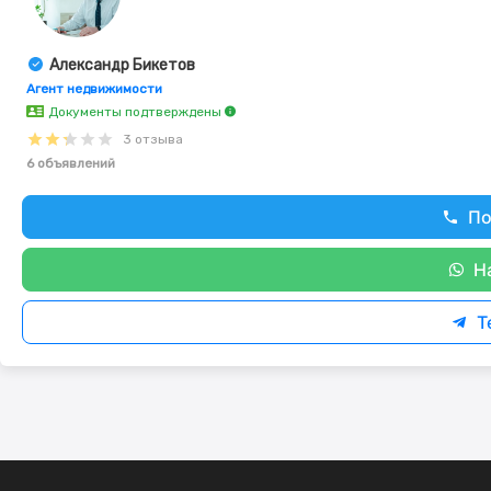
Александр Бикетов
Агент недвижимости
Документы подтверждены
3 отзыва
6 объявлений
По
Н
T