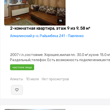
11
11
11
11
11
2-комнатная квартира, этаж 9 из 9, 58 м²
Алмалинский р-н, Райымбека 241 - Павленко
2007 г.п.,состояние: Хорошее,жилая пл.: 30.0 м²,кухня: 15.0 м
Раздельный,телефон: Есть возможность подключения,инте
TV кабель,Частично меблирована,Частично меблирована,па
частное лицо
охраняемая стоянка,Домофон,Видеонаблюдение,Пластико
окна,Неугловая,Улучшенная,Комнаты изолированы,Встроен
Алматы
10 июля
Нет просмотров
кухня,Счётчики,Тихий двор,Кондиционер