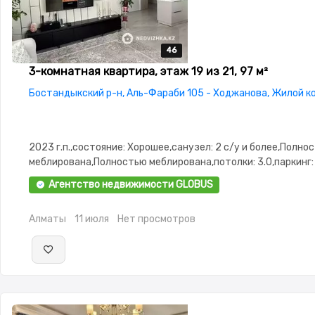
46
46
46
46
46
3-комнатная квартира, этаж 19 из 21, 97 м²
Бостандыкский р-н, Аль-Фараби 105 - Ходжанова, Жилой к
2023 г.п.,состояние: Хорошее,санузел: 2 с/у и более,Полно
меблирована,Полностью меблирована,потолки: 3.0,паркинг:
Паркинг,Охрана,Домофон,Сигнализация,Видеонаблюдение,
Агентство недвижимости GLOBUS
изолированы,Кухня-студия,Встроенная кухня,Новая
сантехника,Счётчики,Тихий двор,Кондиционер
Алматы
11 июля
Нет просмотров