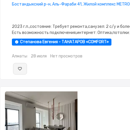
Бостандыкский р-н, Аль-Фараби 41, Жилой комплекс METR
2023 г.п.,состояние: Требует ремонта,санузел: 2 с/у и бол
Есть возможность подключения,интернет: Оптика,потолки: 
Паркинг,Охрана,Домофон,Видеонаблюдение,Пластиковые
Степанова Евгения - ТАНАТАРОВ «COMFORT»
окна,Улучшенная,Комнаты изолированы,Тихий двор
Алматы
28 июля
Нет просмотров