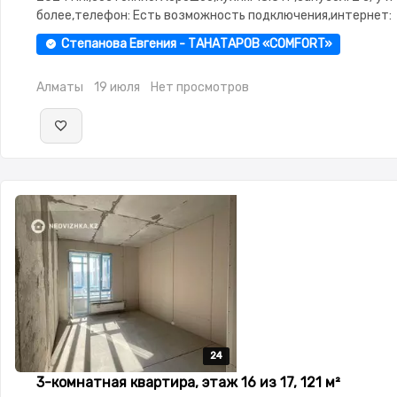
более,телефон: Есть возможность подключения,интернет:
Оптика,потолки: 3.0,паркинг:
Степанова Евгения - ТАНАТАРОВ «COMFORT»
Паркинг,Охрана,Домофон,Видеонаблюдение,Пластиковые
окна,Улучшенная,Комнаты изолированы,Встроенная кухня,
Алматы
19 июля
Нет просмотров
сантехника,Тихий двор
24
24
24
24
24
3-комнатная квартира, этаж 16 из 17, 121 м²