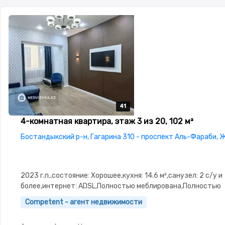
41
41
41
41
41
4-комнатная квартира, этаж 3 из 20, 102 м²
Бостандыкский р-н, Гагарина 310 - проспект Аль-Фараби,
2023 г.п.,состояние: Хорошее,кухня: 14.6 м²,санузел: 2 с/у и
более,интернет: ADSL,Полностью меблирована,Полностью
меблирована,потолки: 3.0,паркинг:
Competent - агент недвижимости
Паркинг,Охрана,Видеонаблюдение,Пластиковые
окна,Улучшенная,Комнаты изолированы,Встроенная кухня,