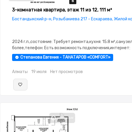
8
8
8
8
8
3-комнатная квартира, этаж 11 из 12, 111 м²
Бостандыкский р-н, Розыбакиева 217 - Ескараева, Жилой к
2024 г.п.,состояние: Требует ремонта,кухня: 15.8 м²,санузел:
более,телефон: Есть возможность подключения,интернет:
Оптика,потолки: 3.0,паркинг:
Степанова Евгения - ТАНАТАРОВ «COMFORT»
Паркинг,Охрана,Домофон,Видеонаблюдение,Пластиковые
окна,Улучшенная,Комнаты изолированы,Тихий двор
Алматы
19 июля
Нет просмотров