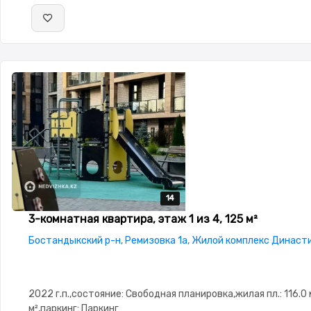
14
14
14
14
14
3-комнатная квартира, этаж 1 из 4, 125 м²
Бостандыкский р-н, Ремизовка 1а, Жилой комплекс Династ
2022 г.п.,состояние: Свободная планировка,жилая пл.: 116.0 м
м²,паркинг: Паркинг