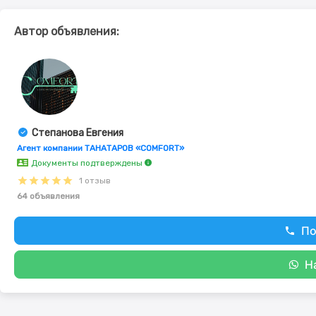
Автор объявления:
Степанова Евгения
Агент компании ТАНАТАРОВ «COMFORT»
Документы подтверждены
1 отзыв
64 объявления
По
Н