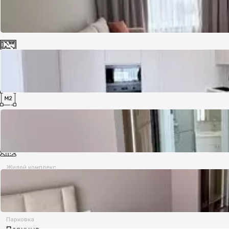
Комнат
3
Площадь
83 м²
Жилой комплекс
Estet
Парковка