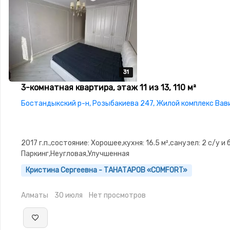
31
31
31
31
31
3-комнатная квартира, этаж 11 из 13, 110 м²
Бостандыкский р-н, Розыбакиева 247, Жилой комплекс Вав
2017 г.п.,состояние: Хорошее,кухня: 16.5 м²,санузел: 2 с/у и 
Паркинг,Неугловая,Улучшенная
Кристина Сергеевна - ТАНАТАРОВ «COMFORT»
Алматы
30 июля
Нет просмотров