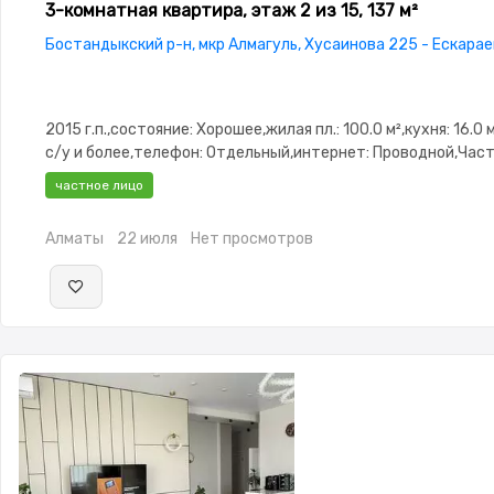
3-комнатная квартира, этаж 2 из 15, 137 м²
Бостандыкский р-н, мкр Алмагуль, Хусаинова 225 - Ескара
2015 г.п.,состояние: Хорошее,жилая пл.: 100.0 м²,кухня: 16.0 
с/у и более,телефон: Отдельный,интернет: Проводной,Час
меблирована,Частично меблирована,потолки: 3.0,паркинг:
частное лицо
Паркинг,Решетки на
окнах,Охрана,Домофон,Сигнализация,Видеонаблюдение,В
Алматы
22 июля
Нет просмотров
окна,Неугловая,Комнаты изолированы,Встроенная кухня,Но
сантехника,Кладовка,Счётчики,Тихий двор,Кондиционер