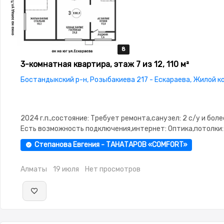
8
8
8
8
8
3-комнатная квартира, этаж 7 из 12, 110 м²
Бостандыкский р-н, Розыбакиева 217 - Ескараева, Жилой к
2024 г.п.,состояние: Требует ремонта,санузел: 2 с/у и бол
Есть возможность подключения,интернет: Оптика,потолки: 
Паркинг,Охрана,Домофон,Видеонаблюдение,Пластиковые
Степанова Евгения - ТАНАТАРОВ «COMFORT»
окна,Улучшенная,Комнаты изолированы,Тихий двор
Алматы
19 июля
Нет просмотров