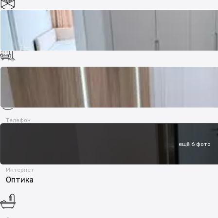
Потолки
3 м
Мебель
Частично меблирована
Телефон
Есть возможность подключения
ещё 6 фото
Интернет
Оптика