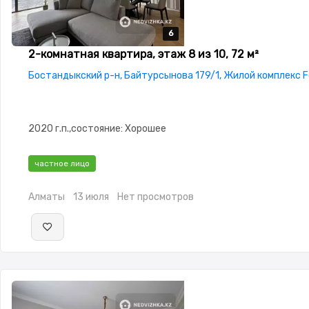
6
6
6
6
6
2-комнатная квартира, этаж 8 из 10, 72 м²
Бостандыкский р-н, Байтурсынова 179/1, Жилой комплекс F
2020 г.п.,состояние: Хорошее
частное лицо
Алматы
13 июля
Нет просмотров