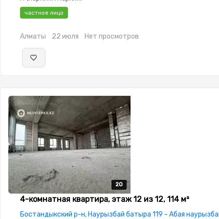
частное лицо
Алматы
22 июля
Нет просмотров
20
20
20
20
20
4-комнатная квартира, этаж 12 из 12, 114 м²
Бостандыкский р-н, Наурызбай батыра 119 - Абая наурызба