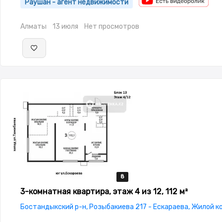
Раушан - агент недвижимости
Алматы
13 июля
Нет просмотров
8
8
8
8
8
3-комнатная квартира, этаж 4 из 12, 112 м²
Бостандыкский р-н, Розыбакиева 217 - Ескараева, Жилой к