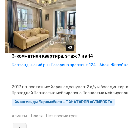
43
43
43
43
43
3-комнатная квартира, этаж 7 из 14
Бостандыкский р-н, Гагарина проспект 124 - Абая, Жилой к
2019 г.п.,состояние: Хорошее,санузел: 2 с/у и более,интерн
Проводной,Полностью меблирована,Полностью меблирован
3.0,паркинг:
Амангельды Барлыкбаев - ТАНАТАРОВ «COMFORT»
Паркинг,Охрана,Домофон,Сигнализация,Видеонаблюдение,
окна,Улучшенная,Комнаты изолированы,Встроенная
Алматы
1 июля
Нет просмотров
кухня,Кладовка,Счётчики,Тихий двор,Кондиционер