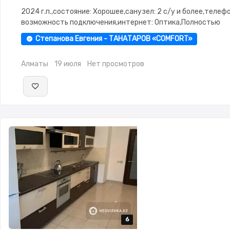
2024 г.п.,состояние: Хорошее,санузел: 2 с/у и более,телефо
возможность подключения,интернет: Оптика,Полностью
меблирована,Полностью меблирована,потолки: 3.0,паркинг:
Степанова Евгения - ТАНАТАРОВ «COMFORT»
Паркинг,Охрана,Домофон,Видеонаблюдение,Пластиковые
окна,Улучшенная,Кухня-студия,Встроенная кухня,Новая
Алматы
19 июля
Нет просмотров
сантехника,Тихий двор
6
6
6
6
6