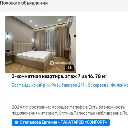
Похожие объявления
28
28
28
28
28
3-комнатная квартира, этаж 7 из 16, 78 м²
Бостандыкский р-н, Розыбакиева 217 - Ескараева, Жилой к
2024 г.п.,состояние: Хорошее,телефон: Есть возможность
подключения,интернет: Оптика,Полностью меблирована,П
меблирована,потолки: 3.0,паркинг:
Степанова Евгения - ТАНАТАРОВ «COMFORT»
Паркинг,Охрана,Домофон,Видеонаблюдение,Пластиковые