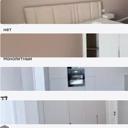
Паркинг
В залоге
нет
Тип дома
Монолитный
Состояние
Хорошее
Год постройки
2024