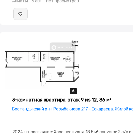
Алматы
6 авг.
Нет просмотров
8
8
8
8
8
3-комнатная квартира, этаж 9 из 12, 86 м²
Бостандыкский р-н, Розыбакиева 217 - Ескараева, Жилой к
2024 г.п.,состояние: Хорошее,кухня: 18.5 м²,санузел: 2 с/у и