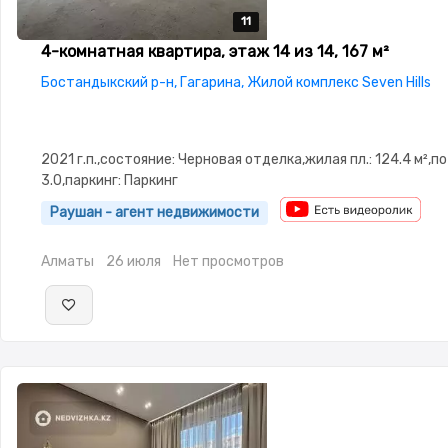
11
11
11
11
11
4-комнатная квартира, этаж 14 из 14, 167 м²
Бостандыкский р-н, Гагарина, Жилой комплекс Seven Hills
2021 г.п.,состояние: Черновая отделка,жилая пл.: 124.4 м²,п
3.0,паркинг: Паркинг
Раушан - агент недвижимости
Алматы
26 июля
Нет просмотров