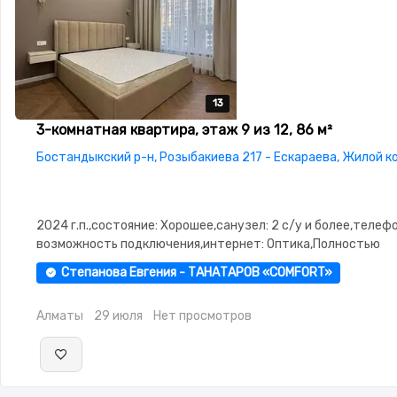
13
13
13
13
13
3-комнатная квартира, этаж 9 из 12, 86 м²
Бостандыкский р-н, Розыбакиева 217 - Ескараева, Жилой к
2024 г.п.,состояние: Хорошее,санузел: 2 с/у и более,телефо
возможность подключения,интернет: Оптика,Полностью
меблирована,Полностью меблирована,потолки: 3.0,паркинг:
Степанова Евгения - ТАНАТАРОВ «COMFORT»
Паркинг,Охрана,Домофон,Видеонаблюдение,Пластиковые
окна,Улучшенная,Кухня-студия,Встроенная кухня,Новая
Алматы
29 июля
Нет просмотров
сантехника,Тихий двор