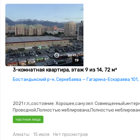
19
19
19
19
19
3-комнатная квартира, этаж 9 из 14, 72 м²
Бостандыкский р-н, Серкебаева — Гагарина-Ескараева 101, 
2021 г.п.,состояние: Хорошее,санузел: Совмещенный,интер
Проводной,Полностью меблирована,Полностью меблирован
3.0,паркинг:
частное лицо
Паркинг,Охрана,Домофон,Сигнализация,Видеонаблюдение
Алматы
15 июля
Нет просмотров