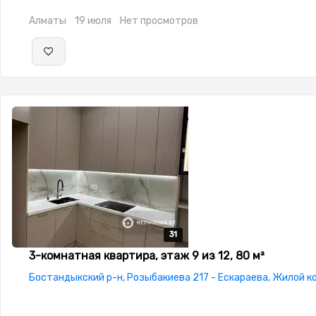
окна,Улучшенная,Кухня-студия,Встроенная кухня,Новая
Алматы
19 июля
Нет просмотров
сантехника,Тихий двор
31
31
31
31
31
3-комнатная квартира, этаж 9 из 12, 80 м²
Бостандыкский р-н, Розыбакиева 217 - Ескараева, Жилой к