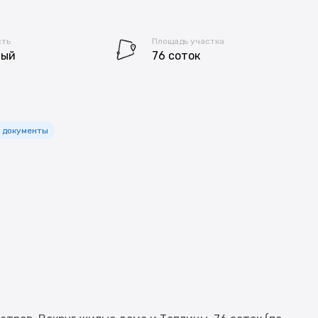
сть
Площадь участка
мый
76 соток
 документы