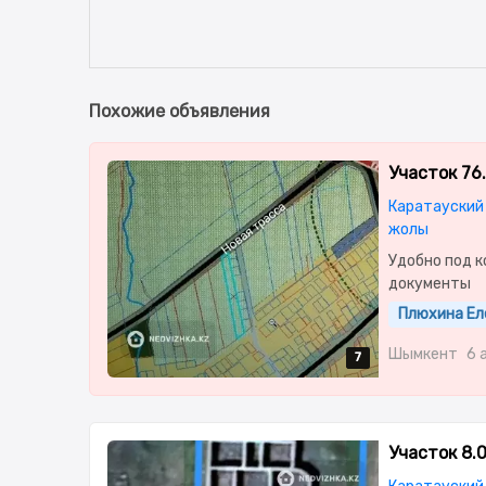
Похожие объявления
Участок 76
Каратауский 
жолы
Удобно под 
документы
Плюхина Ел
Шымкент
6 
7
7
7
7
7
Участок 8.