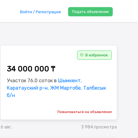
Подать объявление
Войти / Регистрация
В избранное
34 000 000 ₸
Участок 76.0 соток в
Шымкент,
Каратауский р-н, ЖМ Мартобе, Талбесык
б/н
Пожаловаться на объявление
3 984 просмотра
6 авг.