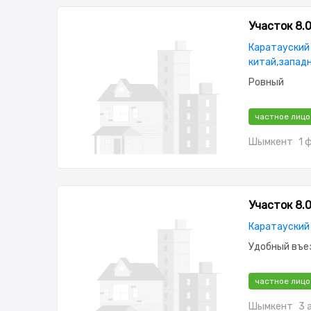
Участок 8.
Каратауский 
китай,запад
Ровный
частное лицо
Шымкент
1 
Участок 8.0
Каратауский р
Удобный въе
частное лицо
Шымкент
3 