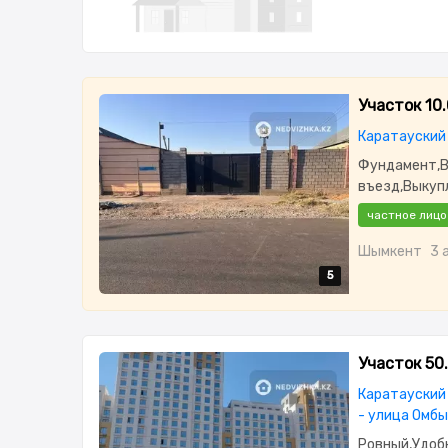
Участок 10.
Каратауский 
Фундамент,В
въезд,Выкуп
частное лицо
Шымкент
3 
5
5
5
5
5
Участок 50
Каратауский 
- улица Омбы
Ровный,Удоб