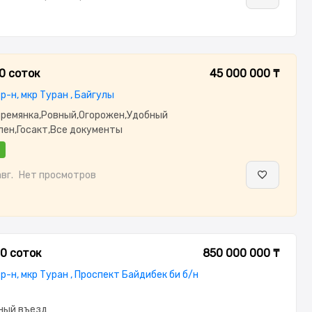
0 соток
45 000 000 ₸
р-н, мкр Туран , Байгулы
ремянка,Ровный,Огорожен,Удобный
лен,Госакт,Все документы
авг.
Нет просмотров
.0 соток
850 000 000 ₸
р-н, мкр Туран , Проспект Байдибек би б/н
ный въезд