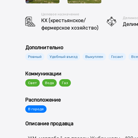
Целевое назначение
Делимо
КХ (крестьянское/
Дели
фермерское хозяйство)
Дополнительно
Ровный
Удобный въезд
Выкуплен
Госакт
Все
Коммуникации
Свет
Вода
Газ
Расположение
В городе
Описание продавца