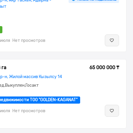
р-н, мкр Таскен, Адырна -
шыт
 июля
Нет просмотров
 га
65 000 000 ₸
р-н, Жилой массив Кызылсу 14
зд,Выкуплен,Госакт
недвижимости ТОО "GOLDEN-KAGANAT"
 июля
Нет просмотров