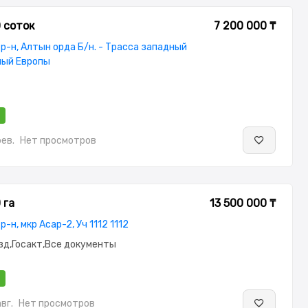
0 соток
7 200 000 ₸
р-н, Алтын орда Б/н. - Трасса западный
ный Европы
фев.
Нет просмотров
 га
13 500 000 ₸
-н, мкр Асар-2, Уч 1112 1112
зд,Госакт,Все документы
авг.
Нет просмотров