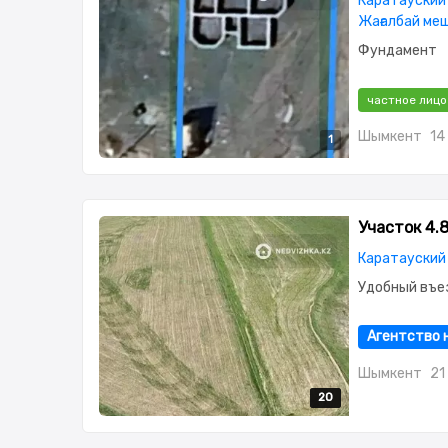
Каратауский 
Жағалбай ме
Фундамент
частное лицо
Шымкент
14
1
Участок 4.8
Каратауский 
Удобный въе
Агентство 
Шымкент
21
20
20
20
20
20