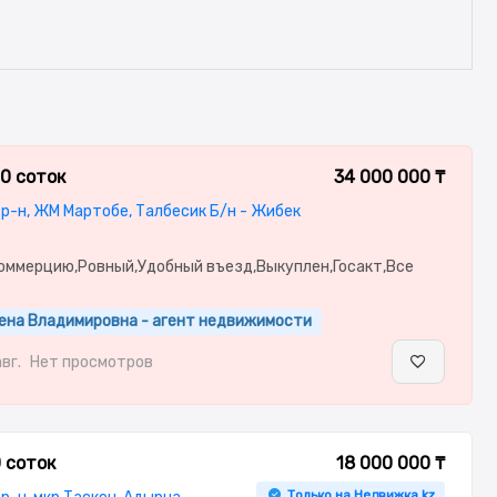
.0 соток
34 000 000 ₸
р-н, ЖМ Мартобе, Талбесик Б/н - Жибек
коммерцию,Ровный,Удобный въезд,Выкуплен,Госакт,Все
ена Владимировна - агент недвижимости
авг.
Нет просмотров
0 соток
18 000 000 ₸
Только на Недвижка.kz