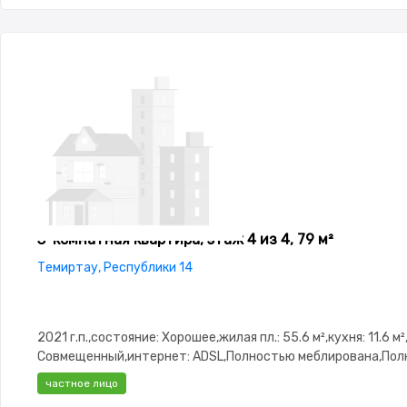
3-комнатная квартира, этаж 4 из 4, 79 м²
Темиртау, Республики 14
2021 г.п.,состояние: Хорошее,жилая пл.: 55.6 м²,кухня: 11.6 м
Совмещенный,интернет: ADSL,Полностью меблирована,По
меблирована,потолки: 3.5,паркинг: Рядом охраняемая
частное лицо
стоянка,Домофон,Видеонаблюдение,Пластиковые