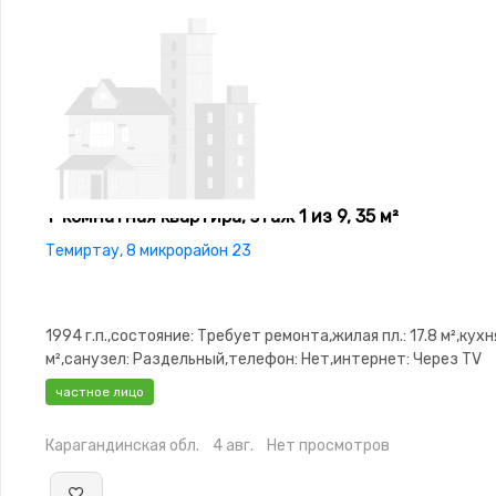
1-комнатная квартира, этаж 1 из 9, 35 м²
Темиртау, 8 микрорайон 23
1994 г.п.,состояние: Требует ремонта,жилая пл.: 17.8 м²,кухня
м²,санузел: Раздельный,телефон: Нет,интернет: Через TV
кабель,Пустая,Пустая,паркинг: Рядом охраняемая
частное лицо
стоянка,Домофон,Неугловая,Улучшенная,Тихий двор
Карагандинская обл.
4 авг.
Нет просмотров