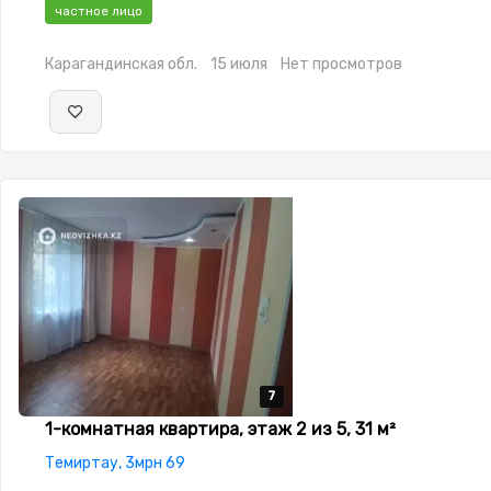
Проводной,Частично меблирована,Частично меблирована,п
частное лицо
охраняемая стоянка,Домофон,Комнаты изолированы,Новая
сантехника,Кладовка,Счётчики
Карагандинская обл.
15 июля
Нет просмотров
7
7
7
7
7
1-комнатная квартира, этаж 2 из 5, 31 м²
Темиртау, 3мрн 69