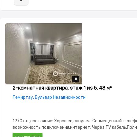
6
6
6
6
6
2-комнатная квартира, этаж 1 из 5, 48 м²
Темиртау, Бульвар Независимости
1970 г.п.,состояние: Хорошее,санузел: Совмещенный,телеф
возможность подключения,интернет: Через TV кабель,Пол
меблирована,Полностью меблирована,паркинг: Паркинг,Реш
частное лицо