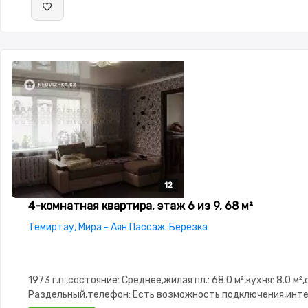
12
12
12
12
12
4-комнатная квартира, этаж 6 из 9, 68 м²
Темиртау, Мира - Аян Пассаж. Березка
1973 г.п.,состояние: Среднее,жилая пл.: 68.0 м²,кухня: 8.0 м²
Раздельный,телефон: Есть возможность подключения,инте