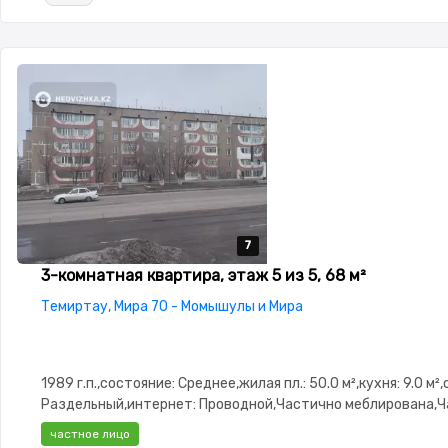
7
7
7
7
7
3-комнатная квартира, этаж 5 из 5, 68 м²
Темиртау, Мира 70 - Момышулы и Мира
1989 г.п.,состояние: Среднее,жилая пл.: 50.0 м²,кухня: 9.0 м²
Раздельный,интернет: Проводной,Частично меблирована,
меблирована,паркинг: Рядом охраняемая стоянка,Решетки 
частное лицо
окнах,Домофон,Улучшенная,Новая сантехника,Счётчики,Ти