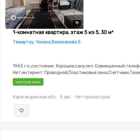
11
11
11
11
11
1-комнатная квартира, этаж 5 из 5, 30 м²
Темиртау, Чокана Валиханова 5
1965 г.п.,состояние: Хорошее,санузел: Совмещенный,телеф
Нет,интернет: Проводной,Пластиковые окна,Счётчики,Тихи
частное лицо
Карагандинская обл.
5 авг.
Нет просмотров