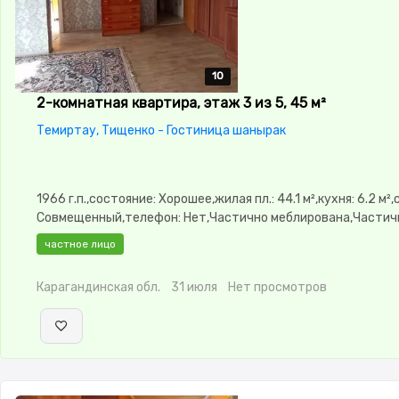
10
10
10
10
10
2-комнатная квартира, этаж 3 из 5, 45 м²
Темиртау, Тищенко - Гостиница шанырак
1966 г.п.,состояние: Хорошее,жилая пл.: 44.1 м²,кухня: 6.2 м²
Совмещенный,телефон: Нет,Частично меблирована,Частич
меблирована,паркинг: Рядом охраняемая стоянка,Неугловая
частное лицо
Карагандинская обл.
31 июля
Нет просмотров