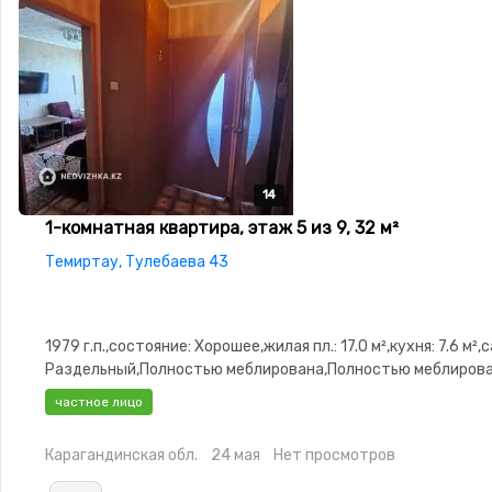
14
14
14
14
14
1-комнатная квартира, этаж 5 из 9, 32 м²
Темиртау, Тулебаева 43
1979 г.п.,состояние: Хорошее,жилая пл.: 17.0 м²,кухня: 7.6 м²,
Раздельный,Полностью меблирована,Полностью меблиров
частное лицо
Карагандинская обл.
24 мая
Нет просмотров