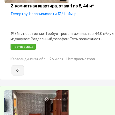
2-комнатная квартира, этаж 1 из 5, 44 м²
Темиртау, Независимости 13/1 - 4мкр
1976 г.п.,состояние: Требует ремонта,жилая пл.: 44.0 м²,кухн
м²,санузел: Раздельный,телефон: Есть возможность
подключения,интернет: Оптика,Частично меблирована,Час
частное лицо
меблирована,паркинг: Рядом охраняемая стоянка,Решетки 
окнах,Домофон,Пластиковые окна,Неугловая,Встроенная ку
Карагандинская обл.
26 июля
Нет просмотров
сантехника,Кладовка,Счётчики,Тихий двор,Удобно под ко