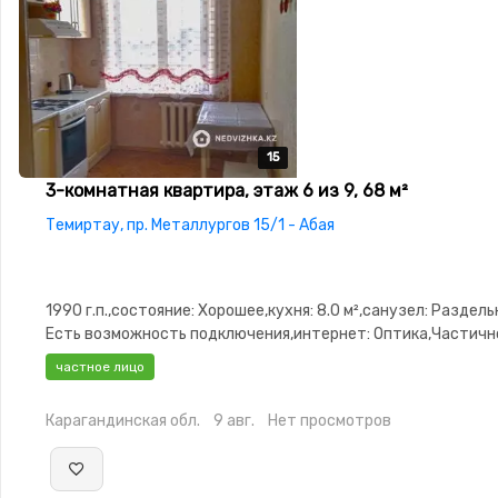
15
15
15
15
15
3-комнатная квартира, этаж 6 из 9, 68 м²
Темиртау, пр. Металлургов 15/1 - Абая
1990 г.п.,состояние: Хорошее,кухня: 8.0 м²,санузел: Раздел
Есть возможность подключения,интернет: Оптика,Частичн
меблирована,Частично меблирована,паркинг:
частное лицо
Паркинг,Домофон,Видеонаблюдение,Пластиковые
окна,Неугловая,Улучшенная,Кладовка,Счётчики,Тихий двор
Карагандинская обл.
9 авг.
Нет просмотров