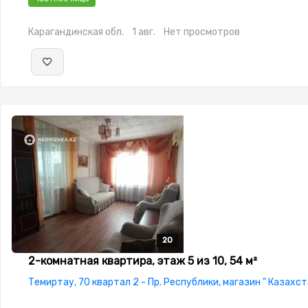
окнах,Домофон,Неугловая,Новая сантехника,Счётчики,Тих
двор,Удобно под коммерцию
Карагандинская обл.
1 авг.
Нет просмотров
20
20
20
20
20
2-комнатная квартира, этаж 5 из 10, 54 м²
Темиртау, 70 квартал 2 - Пр. Республики, магазин " Казахст