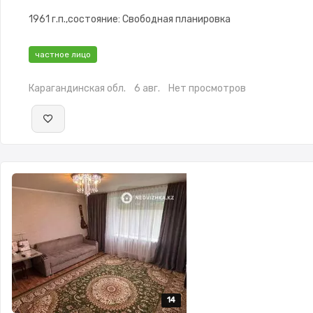
1961 г.п.,состояние: Свободная планировка
частное лицо
Карагандинская обл.
6 авг.
Нет просмотров
14
14
14
14
14