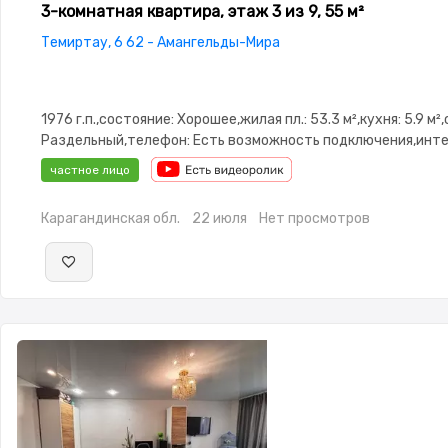
3-комнатная квартира, этаж 3 из 9, 55 м²
Темиртау, 6 62 - Амангельды-Мира
1976 г.п.,состояние: Хорошее,жилая пл.: 53.3 м²,кухня: 5.9 м²
Раздельный,телефон: Есть возможность подключения,инте
Проводной,Частично меблирована,Частично меблирована,п
частное лицо
охраняемая стоянка,Домофон,Кодовый
замок,Видеонаблюдение,Пластиковые окна,Кладовка,Счётч
Карагандинская обл.
22 июля
Нет просмотров
двор