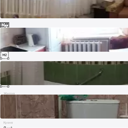
Комнат
3
Площадь
64 м²
Жилая
40 м²
Кухня