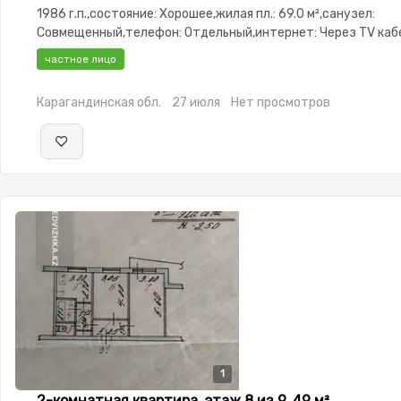
1986 г.п.,состояние: Хорошее,жилая пл.: 69.0 м²,санузел:
Совмещенный,телефон: Отдельный,интернет: Через TV каб
меблирована,Частично меблирована,паркинг: Рядом охраня
частное лицо
стоянка,Домофон,Улучшенная
Карагандинская обл.
27 июля
Нет просмотров
1
2-комнатная квартира, этаж 8 из 9, 49 м²