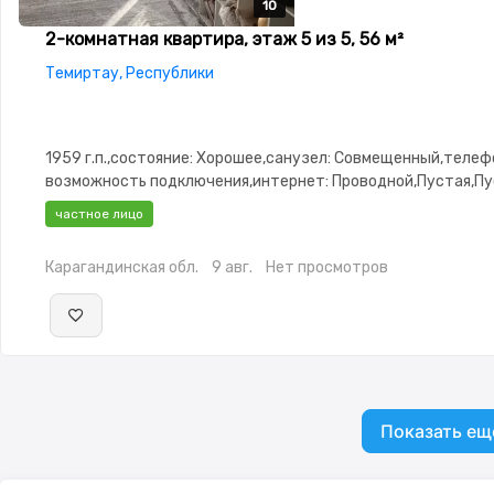
10
10
10
10
10
2-комнатная квартира, этаж 5 из 5, 56 м²
Темиртау, Республики
1959 г.п.,состояние: Хорошее,санузел: Совмещенный,телеф
возможность подключения,интернет: Проводной,Пустая,Пус
Рядом охраняемая стоянка,Домофон,Пластиковые
частное лицо
окна,Неугловая,Улучшенная,Комнаты изолированы,Кухня-с
сантехника,Счётчики,Тихий двор
Карагандинская обл.
9 авг.
Нет просмотров
Показать ещ