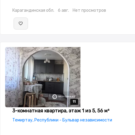
Карагандинская обл.
6 авг.
Нет просмотров
11
11
11
11
11
3-комнатная квартира, этаж 1 из 5, 56 м²
Темиртау, Республики - Бульвар независимости