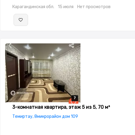
окна,Неугловая,Комнаты изолированы,Встроенная кухня,Но
Карагандинская обл.
15 июля
Нет просмотров
сантехника,Кладовка,Счётчики,Тихий двор,Кондиционер
7
7
7
7
7
3-комнатная квартира, этаж 5 из 5, 70 м²
Темиртау, 8микрорайон дом 109