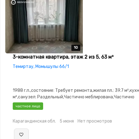
10
10
10
10
10
3-комнатная квартира, этаж 2 из 5, 63 м²
Темиртау, Момышулы 66/1
1988 г.п.,состояние: Требует ремонта,жилая пл.: 39.7 м²,кухн
м²,санузел: Раздельный,Частично меблирована,Частично
меблирована,паркинг: Рядом охраняемая
частное лицо
стоянка,Видеонаблюдение,Неугловая,Улучшенная,Тихий дв
Карагандинская обл.
5 июня
Нет просмотров