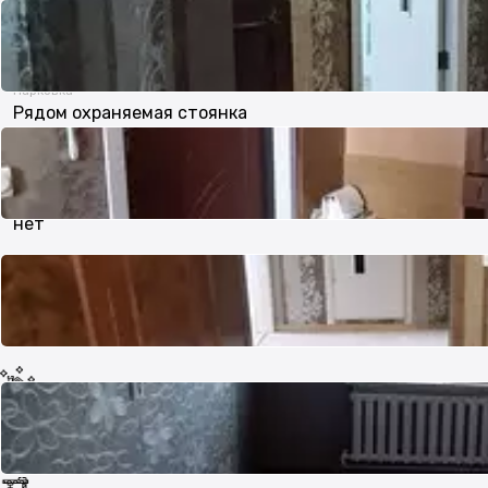
9 м²
Парковка
Рядом охраняемая стоянка
В залоге
нет
Тип дома
Панельный
Состояние
Хорошее