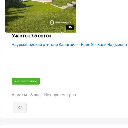
15
15
15
15
15
Участок 7.5 соток
Наурызбайский р-н, мкр Карагайлы, Ерен 8 - Кали Надырова
частное лицо
Алматы
6 авг.
Нет просмотров