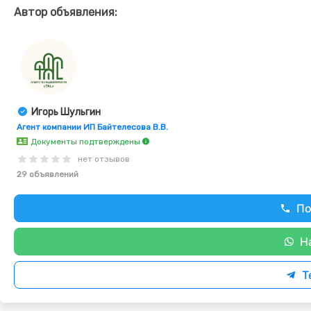
Автор объявления:
Игорь Шульгин
Агент компании ИП Байтелесова В.В.
Документы подтверждены
нет отзывов
29 объявлений
По
Н
T