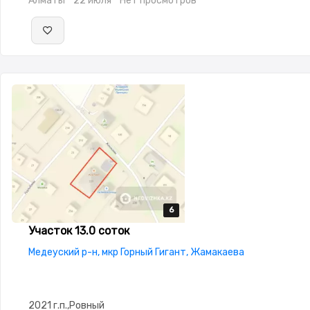
Алматы
22 июля
Нет просмотров
6
6
6
6
6
Участок 13.0 соток
Медеуский р-н, мкр Горный Гигант, Жамакаева
2021 г.п.,Ровный