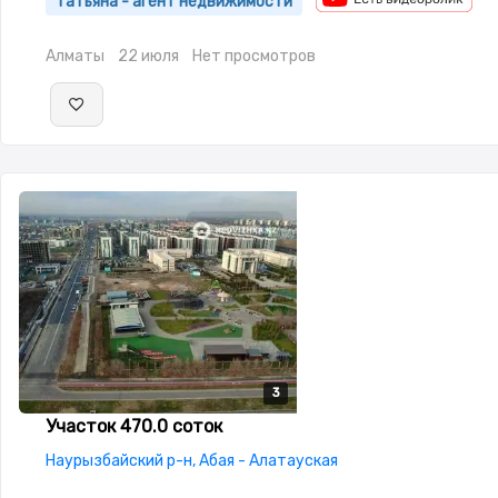
Татьяна - агент недвижимости
Алматы
22 июля
Нет просмотров
3
3
3
Участок 470.0 соток
Наурызбайский р-н, Абая - Алатауская