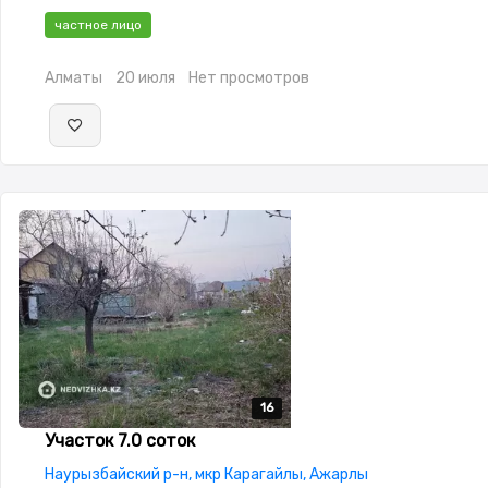
частное лицо
Алматы
20 июля
Нет просмотров
16
16
16
16
16
Участок 7.0 соток
Наурызбайский р-н, мкр Карагайлы, Ажарлы