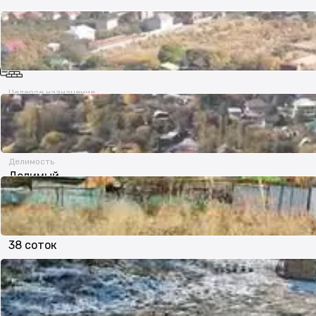
Целевое назначение
МЖС (многоэтажное жилищное строительство)
Делимость
Делимый
Площадь участка
38 соток
Дополнительно
Удобно под коммерцию
Ровный
Удобный въезд
Выкуплен