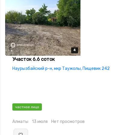
4
4
4
4
Участок 6.6 соток
Наурызбайский р-н, мкр Таужолы, Пищевик 242
частное лицо
Алматы
13 июля
Нет просмотров