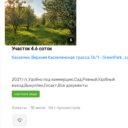
5
5
5
5
5
Участок 4.6 соток
Каскелен, Верхняя Каскеленская трасса 76/1 - GreenPark , 
2021 г.п.,Удобно под коммерцию,Сад,Ровный,Удобный
въезд,Выкуплен,Госакт,Все документы
частное лицо
Алматы
18 июля
Нет просмотров