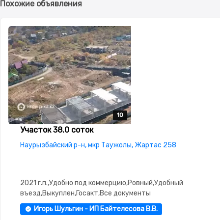
Похожие объявления
10
10
10
10
10
Участок 38.0 соток
Наурызбайский р-н, мкр Таужолы, Жартас 258
2021 г.п.,Удобно под коммерцию,Ровный,Удобный
въезд,Выкуплен,Госакт,Все документы
Игорь Шульгин - ИП Байтелесова В.В.