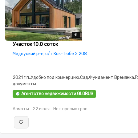
11
11
11
11
11
Участок 10.0 соток
Медеуский р-н, с/т Кок-Тюбе 2 208
2021 г.п.,Удобно под коммерцию,Сад,Фундамент,Времянка,Г
документы
Агентство недвижимости GLOBUS
Алматы
22 июля
Нет просмотров