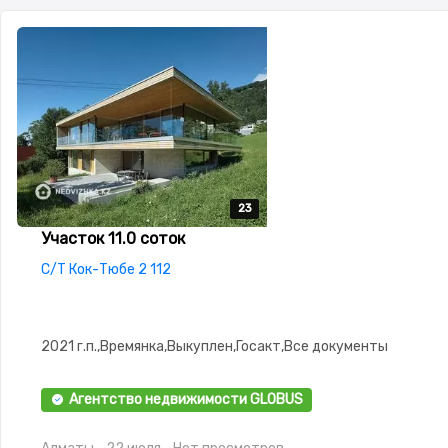
23
23
23
23
23
Участок 11.0 соток
С/Т Кок-Тюбе 2 112
2021 г.п.,Времянка,Выкуплен,Госакт,Все документы
Агентство недвижимости GLOBUS