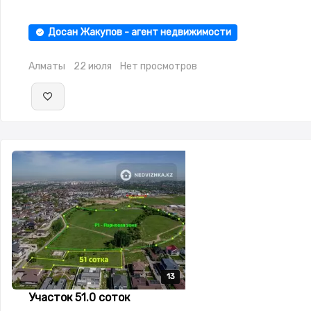
Досан Жакупов - агент недвижимости
Алматы
22 июля
Нет просмотров
13
13
13
13
13
Участок 51.0 соток