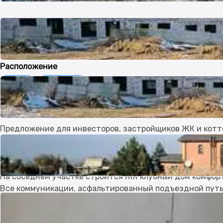
Коммуникации
Свет
Вода
Газ
Канализация
Расположение
В городе
В предгорьях
Описание продавца
Предложение для инвесторов, застройщиков ЖК и котт
Также удобно для строительства гостиничного комплек
Продажа земельного участка площадью 38 соток.
В мкр. Таужолы, экологически чистого предгорного Наур
На соседнем участке строится ЖК клубный дом комфорт
Все коммуникации, асфальтированный подъездной путь,
В радиусе двух километров расположена мечеть, АЗС, м
отдыха «Форелька», детская клиническая больница «Ак-