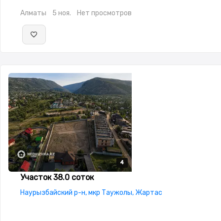
Алматы
5 ноя.
Нет просмотров
4
4
4
4
Участок 38.0 соток
Наурызбайский р-н, мкр Таужолы, Жартас