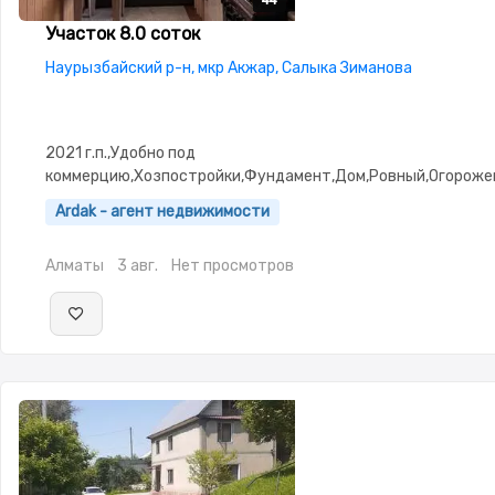
44
44
44
44
44
Участок 8.0 соток
Наурызбайский р-н, мкр Акжар, Салыка Зиманова
2021 г.п.,Удобно под
коммерцию,Хозпостройки,Фундамент,Дом,Ровный,Огороже
въезд,Выкуплен,Госакт,Все документы
Ardak - агент недвижимости
Алматы
3 авг.
Нет просмотров