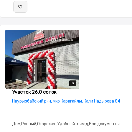
8
8
8
8
8
Участок 26.0 соток
Наурызбайский р-н, мкр Карагайлы, Кали Надырова 84
Дом,Ровный,Огорожен,Удобный въезд,Все документы