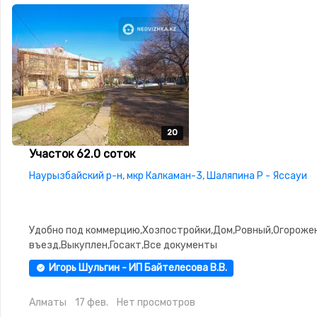
20
20
20
20
20
Участок 62.0 соток
Наурызбайский р-н, мкр Калкаман-3, Шаляпина Р - Яссауи
Удобно под коммерцию,Хозпостройки,Дом,Ровный,Огороже
въезд,Выкуплен,Госакт,Все документы
Игорь Шульгин - ИП Байтелесова В.В.
Алматы
17 фев.
Нет просмотров