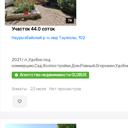
76
76
76
76
76
Участок 44.0 соток
Наурызбайский р-н, мкр Таужолы, 102
2021 г.п.,Удобно под
коммерцию,Сад,Хозпостройки,Дом,Ровный,Огорожен,Удобн
въезд,Выкуплен,Госакт,Все документы
Агентство недвижимости GLOBUS
Алматы
22 июля
Нет просмотров