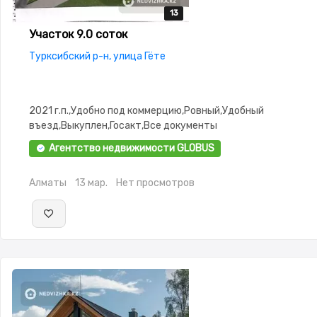
13
13
13
13
13
Участок 9.0 соток
Турксибский р-н, улица Гёте
2021 г.п.,Удобно под коммерцию,Ровный,Удобный
въезд,Выкуплен,Госакт,Все документы
Агентство недвижимости GLOBUS
Алматы
13 мар.
Нет просмотров