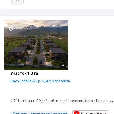
9
9
9
9
9
Участок 1.0 га
Наурызбайский р-н, мкр Карагайлы
2021 г.п.,Ровный,Удобный въезд,Выкуплен,Госакт,Все доку