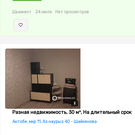
Шымкент
24 июля
Нет просмотров
2
2
Разная недвижимость, 30 м², На длительный срок
Актобе, мкр 11, Аз наурыз 40 - Шайкенова