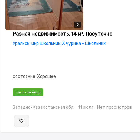
3
3
3
Разная недвижимость, 14 м², Посуточно
Уральск, мкр Школьник, Х чурина - Школьник
состояние: Хорошее
частное лицо
Западно-Казахстанская обл.
11 июля
Нет просмотров