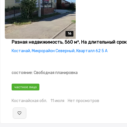
16
16
16
16
16
Разная недвижимость, 560 м², На длительный срок
Костанай, Микрорайон Северный, Кварталл 62 5 А
состояние: Свободная планировка
частное лицо
Костанайская обл.
11 июля
Нет просмотров