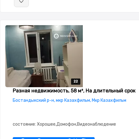
22
22
22
22
22
Разная недвижимость, 58 м², На длительный срок
Бостандыкский р-н, мкр Казахфильм, Мкр Казахфильм
состояние: Хорошее,Домофон,Видеонаблюдение