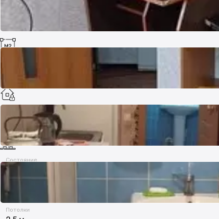
Площадь
46 м²
В залоге
нет
Состояние
Среднее
Потолки