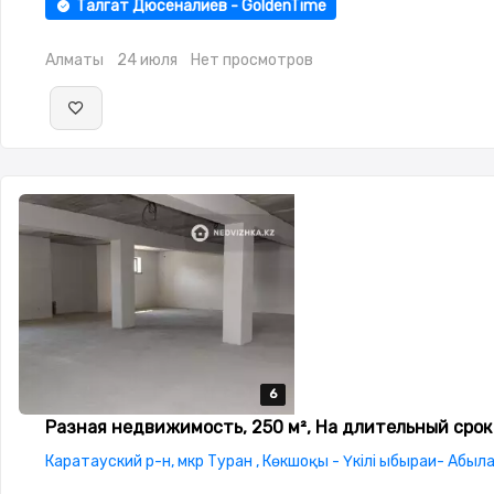
Талгат Дюсеналиев - GoldenTime
Алматы
24 июля
Нет просмотров
6
6
6
6
6
Разная недвижимость, 250 м², На длительный срок
Каратауский р-н, мкр Туран , Көкшоқы - Үкілі ыбыраи- Абыл