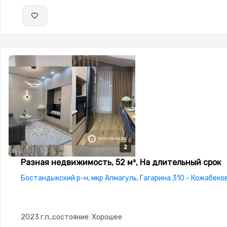
2
2
Разная недвижимость, 52 м², На длительный срок
Бостандыкский р-н, мкр Алмагуль, Гагарина 310 - Кожабек
2023 г.п.,состояние: Хорошее