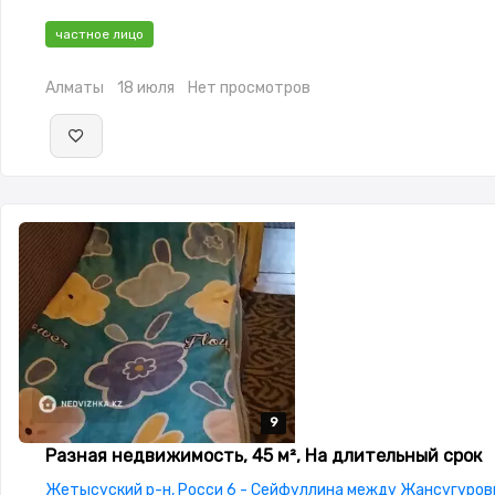
частное лицо
Алматы
18 июля
Нет просмотров
9
9
9
9
9
Разная недвижимость, 45 м², На длительный срок
Жетысуский р-н, Росси 6 - Сейфуллина между Жансугуров