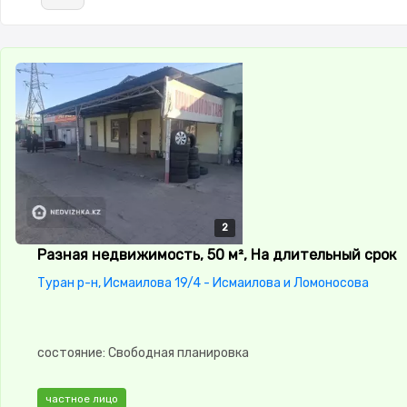
2
2
Разная недвижимость, 50 м², На длительный срок
Туран р-н, Исмаилова 19/4 - Исмаилова и Ломоносова
состояние: Свободная планировка
частное лицо