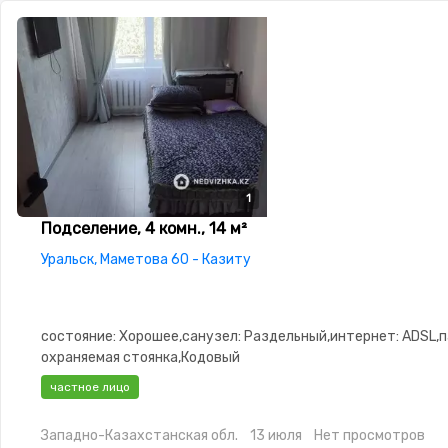
1
Подселение, 4 комн., 14 м²
Уральск, Маметова 60 - Казиту
состояние: Хорошее,санузел: Раздельный,интернет: ADSL,п
охраняемая стоянка,Кодовый
замок,Чистая,Уютная,Холодильник,Стиральная машина-
частное лицо
автомат,Кабельное ТВ,Оплата поквартально,Телевизор
Западно-Казахстанская обл.
13 июля
Нет просмотров