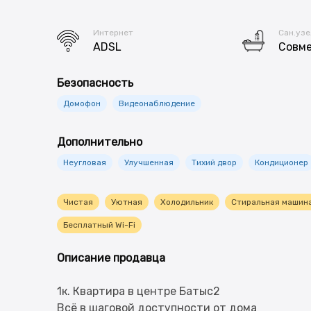
Интернет
Сан.узе
ADSL
Совм
Безопасность
Домофон
Видеонаблюдение
Дополнительно
Неугловая
Улучшенная
Тихий двор
Кондиционер
Чистая
Уютная
Холодильник
Стиральная машин
Бесплатный Wi-Fi
Описание продавца
1к. Квартира в центре Батыс2
Всё в шаговой доступности от дома