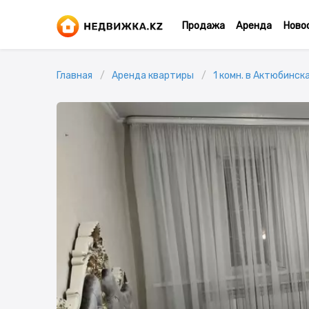
Продажа
Аренда
Ново
Главная
Аренда квартиры
1 комн. в Актюбинска