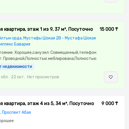
асам,Телевизор,Вся бытовая техника,Бесплатный Wi-Fi
 квартира, этаж 1 из 9, 37 м², Посуточно
15 000 ₸
 Алтын орда, Мустафы Шокая 2В - Мустафа Шокая
мплекс Бавария
стояние: Хорошее,санузел: Совмещенный,телефон:
т: Проводной,Полностью меблирована,Полностью
потолки: 3.0,паркинг: Рядом охраняемая
ент недвижимости
еодомофон
обл.
22 окт.
Нет просмотров
 квартира, этаж 4 из 5, 34 м², Посуточно
9 000 ₸
5, Проспект Абая
Хорошее