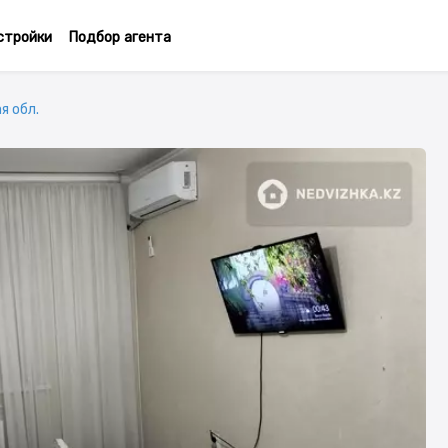
стройки
Подбор агента
я обл.