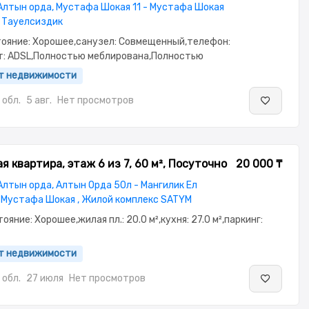
 Алтын орда, Мустафа Шокая 11 - Мустафа Шокая
 Тауелсиздик
стояние: Хорошее,санузел: Совмещенный,телефон:
т: ADSL,Полностью меблирована,Полностью
потолки: 3.0,паркинг: Рядом охраняемая
ент недвижимости
офон,Кодовый замок,Видеодомофон,Улучшенная
обл.
5 авг.
Нет просмотров
я квартира, этаж 6 из 7, 60 м², Посуточно
20 000 ₸
 Алтын орда, Алтын Орда 50л - Мангилик Ел
 Мустафа Шокая , Жилой комплекс SATYM
тояние: Хорошее,жилая пл.: 20.0 м²,кухня: 27.0 м²,паркинг:
ент недвижимости
обл.
27 июля
Нет просмотров