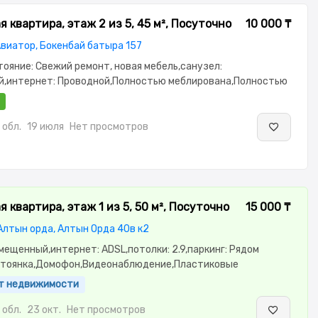
 квартира, этаж 2 из 5, 45 м², Посуточно
10 000 ₸
Авиатор, Бокенбай батыра 157
стояние: Свежий ремонт, новая мебель,санузел:
,интернет: Проводной,Полностью меблирована,Полностью
паркинг: Рядом охраняемая
еонаблюдение,Видеодомофон,Неугловая,Улучшенная,Встроенная
сантехника,Счётчики,Тихий двор
обл.
19 июля
Нет просмотров
 квартира, этаж 1 из 5, 50 м², Посуточно
15 000 ₸
 Алтын орда, Алтын Орда 40в к2
мещенный,интернет: ADSL,потолки: 2.9,паркинг: Рядом
стоянка,Домофон,Видеонаблюдение,Пластиковые
ая,Улучшенная,Встроенная кухня,Новая
ент недвижимости
Кладовка,Тихий
ионер,Чистая,Уютная,Холодильник,Стиральная машина-
обл.
23 окт.
Нет просмотров