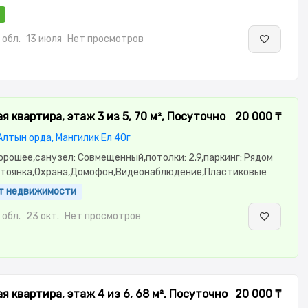
обл.
13 июля
Нет просмотров
я квартира, этаж 3 из 5, 70 м², Посуточно
20 000 ₸
 Алтын орда, Мангилик Ел 40г
орошее,санузел: Совмещенный,потолки: 2.9,паркинг: Рядом
стоянка,Охрана,Домофон,Видеонаблюдение,Пластиковые
ая,Улучшенная,Встроенная кухня,Новая сантехника,Тихий
ент недвижимости
ионер,Чистая,Уютная,Холодильник,Стиральная машина-
асам,Телевизор,Бесплатный Wi-Fi
обл.
23 окт.
Нет просмотров
я квартира, этаж 4 из 6, 68 м², Посуточно
20 000 ₸