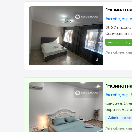
1-комнатная
Актобе, мкр 
2022 г.п.,со
Совмещенный
меблирована,
частное лицо
стоянка,Вид
кухня,Новая 
Актюбинская 
6
6
6
6
6
1-комнатная
Актобе, мкр.
санузел: Сов
охраняемая 
окна,Неуглов
Aibek - аг
сантехника,
двор,Кондиц
Актюбинская 