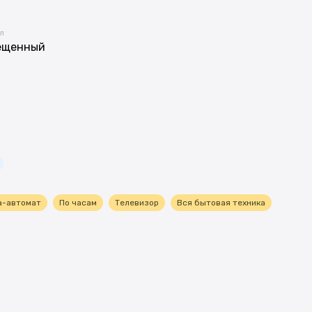
л
ещенный
а-автомат
По часам
Телевизор
Вся бытовая техника