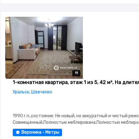
11
11
11
11
11
1-комнатная квартира, этаж 1 из 5, 42 м², На длит
Уральск, Шевченко
1990 г.п.,состояние: Не новый, но аккуратный и чистый рем
Совмещенный,Полностью меблирована,Полностью меблиров
3.0,паркинг: Паркинг,Домофон,Комнаты изолированы,Кухня-
Вероника - Метры
студия,Счётчики,Тихий двор,Холодильник,Стиральная маш