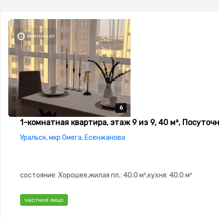
6
6
6
6
6
1-комнатная квартира, этаж 9 из 9, 40 м², Посуточ
Уральск, мкр Омега, Есенжанова
состояние: Хорошее,жилая пл.: 40.0 м²,кухня: 40.0 м²
частное лицо