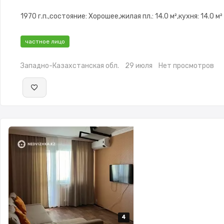
1970 г.п.,состояние: Хорошее,жилая пл.: 14.0 м²,кухня: 14.0 м²
частное лицо
Западно-Казахстанская обл.
29 июля
Нет просмотров
4
4
4
4