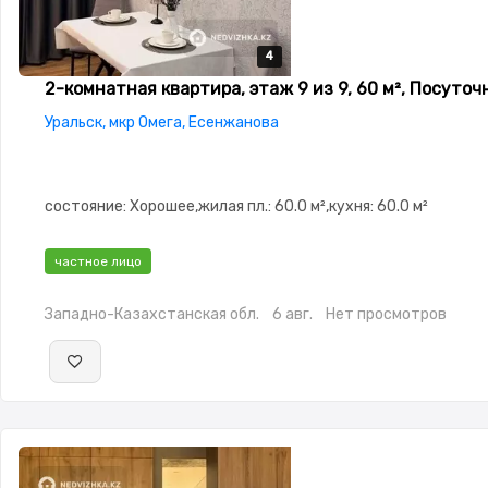
4
4
4
4
2-комнатная квартира, этаж 9 из 9, 60 м², Посуточ
Уральск, мкр Омега, Есенжанова
состояние: Хорошее,жилая пл.: 60.0 м²,кухня: 60.0 м²
частное лицо
Западно-Казахстанская обл.
6 авг.
Нет просмотров