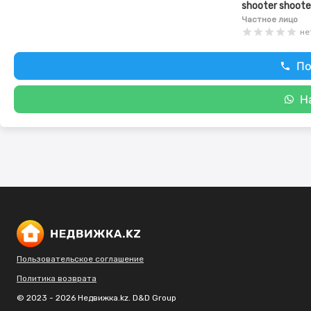
shooter shoote
Частное лицо
не
По
Н
Пользовательское соглашение
Политика возврата
© 2023 - 2026 Недвижка.kz. D&D Group