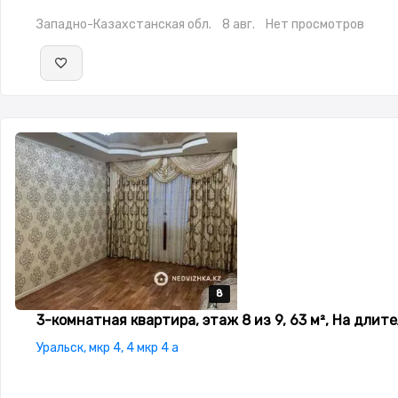
автомат,Телевизор
Западно-Казахстанская обл.
8 авг.
Нет просмотров
8
8
8
8
8
3-комнатная квартира, этаж 8 из 9, 63 м², На длит
Уральск, мкр 4, 4 мкр 4 а