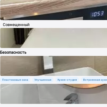
Оптика
Сан.узел
Совмещенный
Тихий район
Авторский дизайн
После ремонта
Безопасность
Домофон
Кодовый замок
Видеонаблюдение
Дополнительно
Пластиковые окна
Улучшенная
Кухня-студия
Встроенная кух
Чистая
Уютная
Холодильник
Стиральная машина-автомат
Вся бытовая техника
Бесплатный Wi-Fi