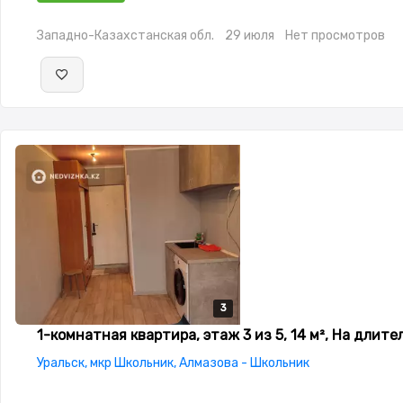
Западно-Казахстанская обл.
29 июля
Нет просмотров
3
3
3
1-комнатная квартира, этаж 3 из 5, 14 м², На длите
Уральск, мкр Школьник, Алмазова - Школьник