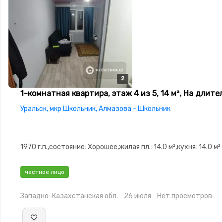
2
2
1-комнатная квартира, этаж 4 из 5, 14 м², На длит
Уральск, мкр Школьник, Алмазова - Школьник
1970 г.п.,состояние: Хорошее,жилая пл.: 14.0 м²,кухня: 14.0 м²
частное лицо
Западно-Казахстанская обл.
26 июля
Нет просмотров