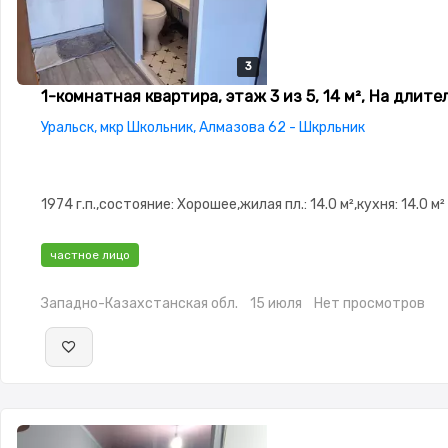
3
3
3
1-комнатная квартира, этаж 3 из 5, 14 м², На длите
Уральск, мкр Школьник, Алмазова 62 - Шкрльник
1974 г.п.,состояние: Хорошее,жилая пл.: 14.0 м²,кухня: 14.0 м²
частное лицо
Западно-Казахстанская обл.
15 июля
Нет просмотров