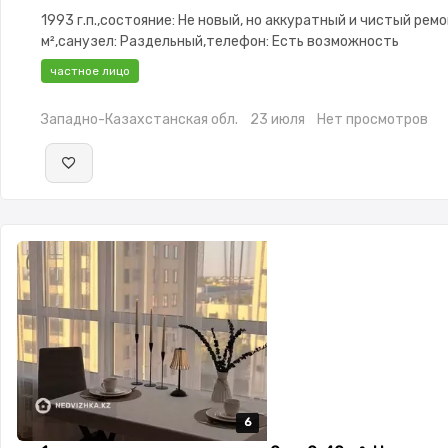
1993 г.п.,состояние: Не новый, но аккуратный и чистый ремо
м²,санузел: Раздельный,телефон: Есть возможность
подключения,интернет: Проводной,Частично меблирована
частное лицо
меблирована,паркинг: Рядом охраняемая
стоянка,Домофон,Улучшенная,Комнаты изолированы,Новая
Западно-Казахстанская обл.
23 июля
Нет просмотров
сантехника,Кладовка,Счётчики,Тихий двор
6
6
6
6
6