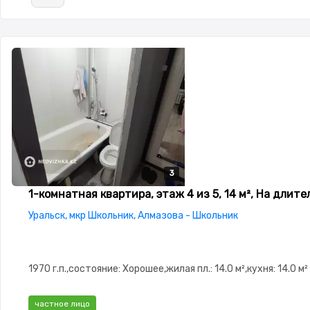
3
3
3
1-комнатная квартира, этаж 4 из 5, 14 м², На длит
Уральск, мкр Школьник, Алмазова - Школьник
1970 г.п.,состояние: Хорошее,жилая пл.: 14.0 м²,кухня: 14.0 м²
частное лицо