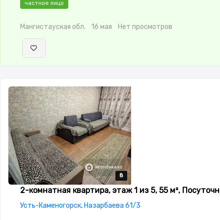
частное лицо
стоянка,Решетки на
окнах,Видеонаблюдение,Неугловая,Улучшенная,Комнаты
Мангистауская обл.
16 мая
Нет просмотров
изолированы,Встроенная кухня,Новая сантехника,Счётчик
8
8
8
8
8
2-комнатная квартира, этаж 1 из 5, 55 м², Посуточн
Усть-Каменогорск, Назарбаева 61/3