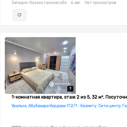
Западно-Казахстанская обл.
6 авг.
Нет просмотров
7
7
7
7
7
1-комнатная квартира, этаж 2 из 5, 32 м², Посуточ
Уральск, Абубакира Кердери 172/1 - Казииту. Сити центр. Г