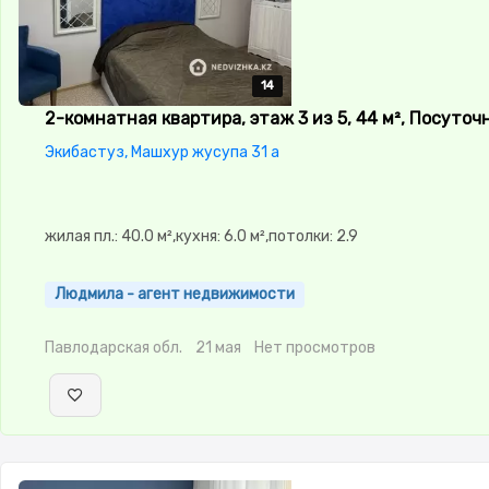
14
14
14
14
14
2-комнатная квартира, этаж 3 из 5, 44 м², Посуточ
Экибастуз, Машхур жусупа 31 а
жилая пл.: 40.0 м²,кухня: 6.0 м²,потолки: 2.9
Людмила - агент недвижимости
Павлодарская обл.
21 мая
Нет просмотров