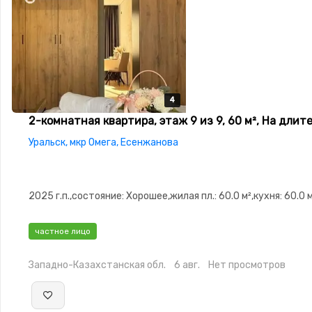
4
4
4
4
2-комнатная квартира, этаж 9 из 9, 60 м², На длит
Уральск, мкр Омега, Есенжанова
2025 г.п.,состояние: Хорошее,жилая пл.: 60.0 м²,кухня: 60.0 
частное лицо
Западно-Казахстанская обл.
6 авг.
Нет просмотров