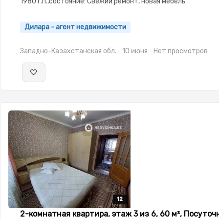
1980 г.п.,состояние: Свежий ремонт, новая мебель
Дилара - агент недвижимости
Западно-Казахстанская обл.
10 июня
Нет просмотров
12
12
12
12
12
2-комнатная квартира, этаж 3 из 6, 60 м², Посуточ