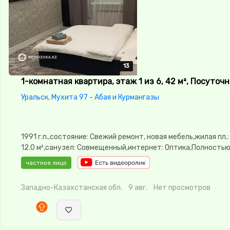
13
13
13
13
13
1-комнатная квартира, этаж 1 из 6, 42 м², Посуточн
Уральск, Мухита 97 - Абая и Курмангазы
1991 г.п.,состояние: Свежий ремонт, новая мебель,жилая пл.: 
12.0 м²,санузел: Совмещенный,интернет: Оптика,Полность
меблирована,Полностью меблирована,потолки: 2.9,паркинг:
частное лицо
Паркинг,Решетки на окнах,Домофон,Видеонаблюдение,Пла
окна,Неугловая,Улучшенная,Встроенная кухня,Новая
Западно-Казахстанская обл.
9 авг.
Нет просмотров
сантехника,Кладовка,Счётчики,Тихий
двор,Кондиционер,Чистая,Уютная,Холодильник,Стиральная
автомат,Кабельное ТВ,На длительный срок,Телевизор,Вся 
техника,Бесплатный Wi-Fi