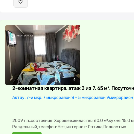
3
3
3
2-комнатная квартира, этаж 3 из 7, 65 м², Посуточ
Актау, 7-й мкр, 7 ммкрорайон 8 - 5 микрорайон 9микрорайон
2009 г.п.,состояние: Хорошее,жилая пл.: 60.0 м²,кухня: 15.0 м
Раздельный,телефон: Нет,интернет: Оптика,Полностью
меблирована,Полностью меблирована,паркинг: Рядом охра