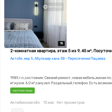
15
15
15
15
15
2-комнатная квартира, этаж 5 из 9, 45 м², Посуточ
Актобе, мкр 5, Абулхаир хана 38 - Пересечения Пацаева
1985 г.п.,состояние: Свежий ремонт, новая мебель,жилая пл.:
м²,кухня: 6.0 м²,санузел: Раздельный,телефон: Есть возмо
подключения,интернет: Проводной,Домофон,Пластиковые 
частное лицо
изолированы,Кондиционер
Актюбинская обл.
13 мая
Нет просмотров